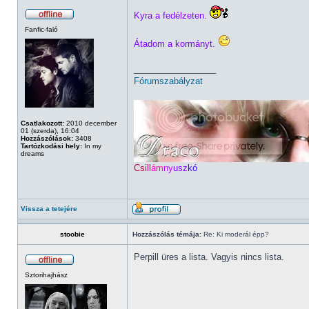
Kyra a fedélzeten.
Fanfic-faló
Átadom a kormányt.
_________________
Fórumszabályzat
Csatlakozott:
2010 december
01 (szerda), 16:04
Hozzászólások:
3408
Tartózkodási hely:
In my
dreams
Cs
ill
ám
ny
usz
kó
Vissza a tetejére
stoobie
Hozzászólás témája:
Re: Ki moderál épp?
Perpill üres a lista. Vagyis nincs lista.
Sztorihajhász