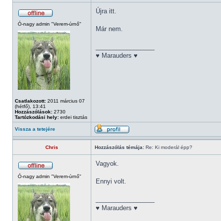
Újra itt.
Ó-nagy admin "Verem-úrnő"
Már nem.
_________________
♥ Marauders ♥
Csatlakozott:
2011 március 07
(hétfő), 13:41
Hozzászólások:
2730
Tartózkodási hely:
erdei tisztás
Vissza a tetejére
Chris
Hozzászólás témája:
Re: Ki moderál épp?
Vagyok.
Ó-nagy admin "Verem-úrnő"
Ennyi volt.
_________________
♥ Marauders ♥