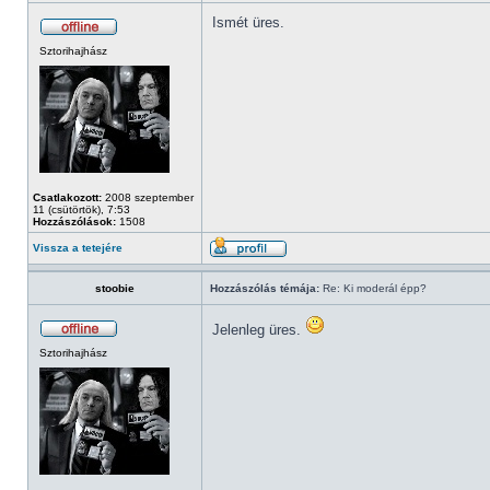
Ismét üres.
Sztorihajhász
Csatlakozott:
2008 szeptember
11 (csütörtök), 7:53
Hozzászólások:
1508
Vissza a tetejére
stoobie
Hozzászólás témája:
Re: Ki moderál épp?
Jelenleg üres.
Sztorihajhász