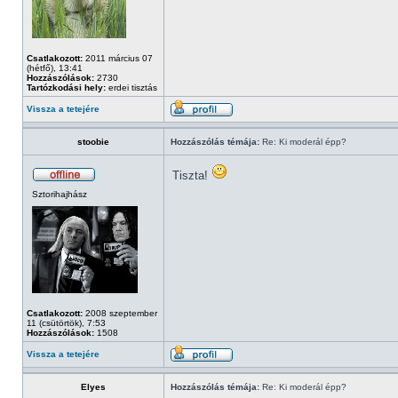
Csatlakozott:
2011 március 07
(hétfő), 13:41
Hozzászólások:
2730
Tartózkodási hely:
erdei tisztás
Vissza a tetejére
stoobie
Hozzászólás témája:
Re: Ki moderál épp?
Tiszta!
Sztorihajhász
Csatlakozott:
2008 szeptember
11 (csütörtök), 7:53
Hozzászólások:
1508
Vissza a tetejére
Elyes
Hozzászólás témája:
Re: Ki moderál épp?