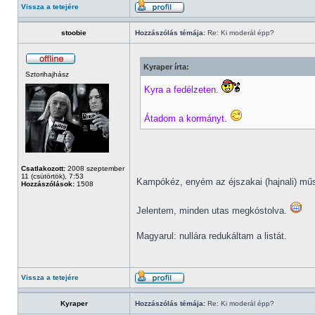
Vissza a tetejére
stoobie
Hozzászólás témája:
Re: Ki moderál épp?
Kyraper írta:
Sztorihajhász
Kyra a fedélzeten.
Átadom a kormányt.
Csatlakozott:
2008 szeptember
11 (csütörtök), 7:53
Kampókéz, enyém az éjszakai (hajnali) m
Hozzászólások:
1508
Jelentem, minden utas megkóstolva.
Magyarul: nullára redukáltam a listát.
Vissza a tetejére
Kyraper
Hozzászólás témája:
Re: Ki moderál épp?