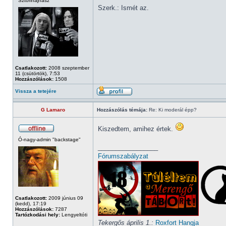
Sztorihajhász
Szerk.: Ismét az.
Csatlakozott:
2008 szeptember
11 (csütörtök), 7:53
Hozzászólások:
1508
Vissza a tetejére
G Lamaro
Hozzászólás témája:
Re: Ki moderál épp?
Kiszedtem, amihez értek.
Ó-nagy-admin "backstage"
_________________
Fórumszabályzat
Csatlakozott:
2009 június 09
(kedd), 17:19
Hozzászólások:
7287
Tartózkodási hely:
Lengyeltóti
Tekergős április 1.:
Roxfort Hangja