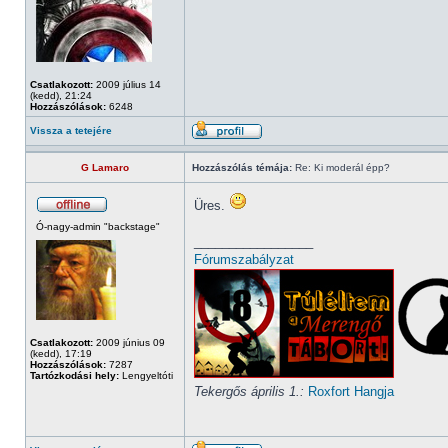
Csatlakozott:
2009 július 14
(kedd), 21:24
Hozzászólások:
6248
Vissza a tetejére
G Lamaro
Hozzászólás témája:
Re: Ki moderál épp?
Üres.
Ó-nagy-admin "backstage"
_________________
Fórumszabályzat
Csatlakozott:
2009 június 09
(kedd), 17:19
Hozzászólások:
7287
Tartózkodási hely:
Lengyeltóti
Tekergős április 1.:
Roxfort Hangja