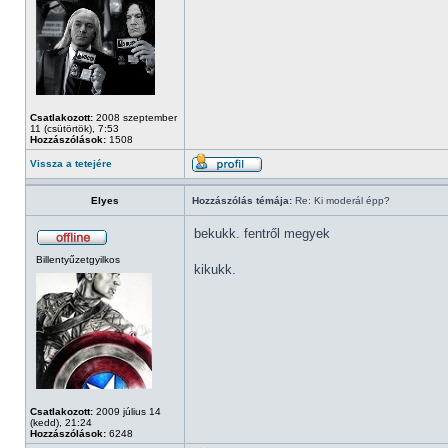
Csatlakozott:
2008 szeptember
11 (csütörtök), 7:53
Hozzászólások:
1508
Vissza a tetejére
Elyes
Hozzászólás témája:
Re: Ki moderál épp?
bekukk. fentről megyek
Billentyűzetgyilkos
kikukk.
Csatlakozott:
2009 július 14
(kedd), 21:24
Hozzászólások:
6248