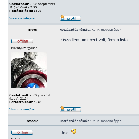
Csatlakozott:
2008 szeptember
11 (csütörtök), 7:53
Hozzászólások:
1508
Vissza a tetejére
Elyes
Hozzászólás témája:
Re: Ki moderál épp?
Kiszedtem, ami bent volt, üres a lista.
Billentyűzetgyilkos
Csatlakozott:
2009 július 14
(kedd), 21:24
Hozzászólások:
6248
Vissza a tetejére
stoobie
Hozzászólás témája:
Re: Ki moderál épp?
Üres.