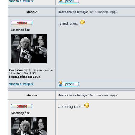
Vissza a tetejére
stoobie
Hozzászólás témája:
Re: Ki moderál épp?
Ismét üres.
Sztorihajhász
Csatlakozott:
2008 szeptember
11 (csütörtök), 7:53
Hozzászólások:
1508
Vissza a tetejére
stoobie
Hozzászólás témája:
Re: Ki moderál épp?
Jelenleg üres.
Sztorihajhász