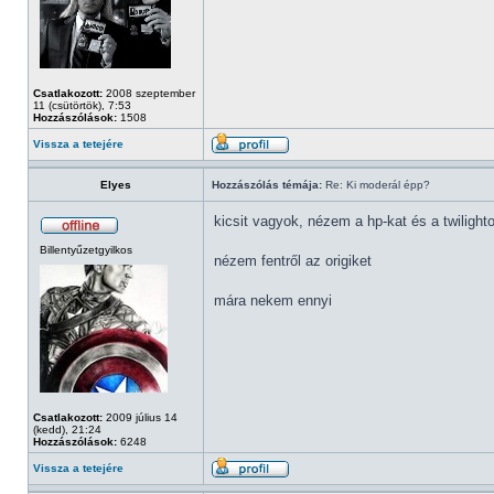
Csatlakozott:
2008 szeptember
11 (csütörtök), 7:53
Hozzászólások:
1508
Vissza a tetejére
Elyes
Hozzászólás témája:
Re: Ki moderál épp?
kicsit vagyok, nézem a hp-kat és a twilighto
Billentyűzetgyilkos
nézem fentről az origiket
mára nekem ennyi
Csatlakozott:
2009 július 14
(kedd), 21:24
Hozzászólások:
6248
Vissza a tetejére