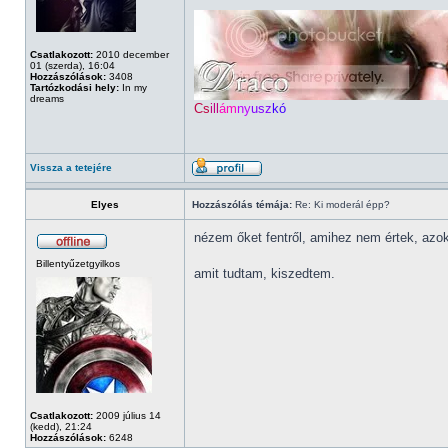
Csatlakozott:
2010 december
01 (szerda), 16:04
Hozzászólások:
3408
Tartózkodási hely:
In my
dreams
Cs
ill
ám
ny
usz
kó
Vissza a tetejére
Elyes
Hozzászólás témája:
Re: Ki moderál épp?
nézem őket fentről, amihez nem értek, azo
Billentyűzetgyilkos
amit tudtam, kiszedtem.
Csatlakozott:
2009 július 14
(kedd), 21:24
Hozzászólások:
6248