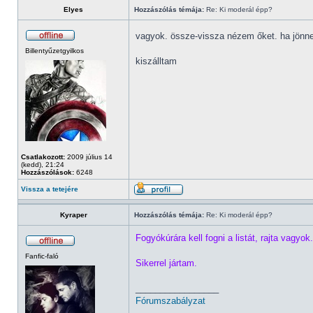
Elyes
Hozzászólás témája:
Re: Ki moderál épp?
vagyok. össze-vissza nézem őket. ha jönne
Billentyűzetgyilkos
kiszálltam
Csatlakozott:
2009 július 14
(kedd), 21:24
Hozzászólások:
6248
Vissza a tetejére
Kyraper
Hozzászólás témája:
Re: Ki moderál épp?
Fogyókúrára kell fogni a listát, rajta vagyok.
Fanfic-faló
Sikerrel jártam.
_________________
Fórumszabályzat