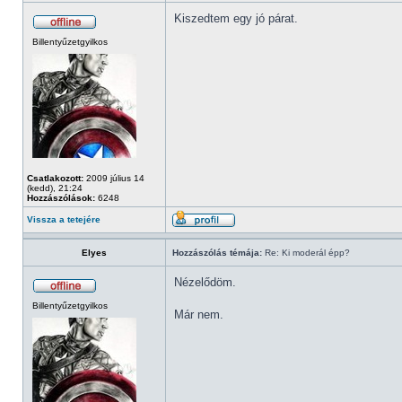
Kiszedtem egy jó párat.
Billentyűzetgyilkos
Csatlakozott:
2009 július 14
(kedd), 21:24
Hozzászólások:
6248
Vissza a tetejére
Elyes
Hozzászólás témája:
Re: Ki moderál épp?
Nézelődöm.
Billentyűzetgyilkos
Már nem.