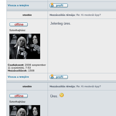
Vissza a tetejére
stoobie
Hozzászólás témája:
Re: Ki moderál épp?
Jelenleg üres.
Sztorihajhász
Csatlakozott:
2008 szeptember
11 (csütörtök), 7:53
Hozzászólások:
1508
Vissza a tetejére
stoobie
Hozzászólás témája:
Re: Ki moderál épp?
Üres.
Sztorihajhász