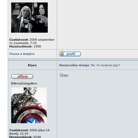
Csatlakozott:
2008 szeptember
11 (csütörtök), 7:53
Hozzászólások:
1508
Vissza a tetejére
Elyes
Hozzászólás témája:
Re: Ki moderál épp?
Üres.
Billentyűzetgyilkos
Csatlakozott:
2009 július 14
(kedd), 21:24
Hozzászólások:
6248