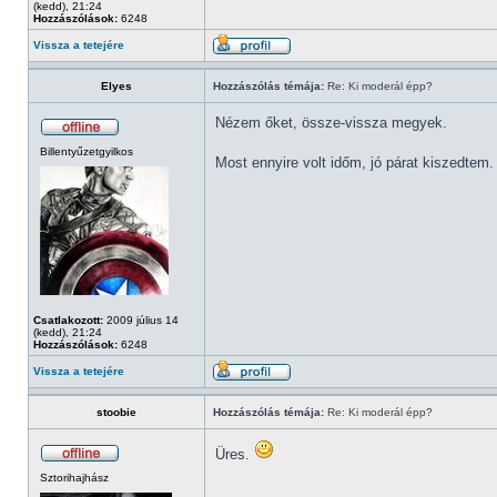
(kedd), 21:24
Hozzászólások:
6248
Vissza a tetejére
Elyes
Hozzászólás témája:
Re: Ki moderál épp?
Nézem őket, össze-vissza megyek.
Billentyűzetgyilkos
Most ennyire volt időm, jó párat kiszedtem.
Csatlakozott:
2009 július 14
(kedd), 21:24
Hozzászólások:
6248
Vissza a tetejére
stoobie
Hozzászólás témája:
Re: Ki moderál épp?
Üres.
Sztorihajhász