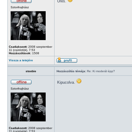
Üres.
Sztorihajhász
Csatlakozott:
2008 szeptember
11 (csütörtök), 7:53
Hozzászólások:
1508
Vissza a tetejére
stoobie
Hozzászólás témája:
Re: Ki moderál épp?
Kipucolva.
Sztorihajhász
Csatlakozott:
2008 szeptember
11 (csütörtök), 7:53