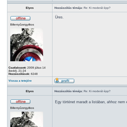
Elyes
Hozzászólás témája:
Re: Ki moderál épp?
Üres.
Billentyűzetgyilkos
Csatlakozott:
2009 július 14
(kedd), 21:24
Hozzászólások:
6248
Vissza a tetejére
Elyes
Hozzászólás témája:
Re: Ki moderál épp?
Egy történet maradt a listában, ahhoz nem 
Billentyűzetgyilkos