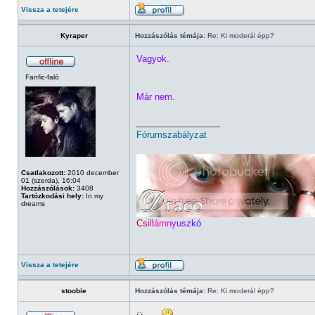
Vissza a tetejére
Kyraper
Hozzászólás témája:
Re: Ki moderál épp?
Vagyok.
Fanfic-faló
Már nem.
_________________
Fórumszabályzat
Csatlakozott:
2010 december
01 (szerda), 16:04
Hozzászólások:
3408
Tartózkodási hely:
In my
dreams
Cs
ill
ám
ny
usz
kó
Vissza a tetejére
stoobie
Hozzászólás témája:
Re: Ki moderál épp?