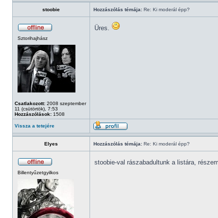
stoobie
Hozzászólás témája:
Re: Ki moderál épp?
Üres.
Sztorihajhász
Csatlakozott:
2008 szeptember
11 (csütörtök), 7:53
Hozzászólások:
1508
Vissza a tetejére
Elyes
Hozzászólás témája:
Re: Ki moderál épp?
stoobie-val rászabadultunk a listára, része
Billentyűzetgyilkos