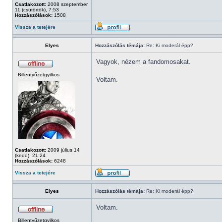
Csatlakozott:
2008 szeptember
11 (csütörtök), 7:53
Hozzászólások:
1508
Vissza a tetejére
Elyes
Hozzászólás témája:
Re: Ki moderál épp?
Vagyok, nézem a fandomosakat.
Billentyűzetgyilkos
Voltam.
Csatlakozott:
2009 július 14
(kedd), 21:24
Hozzászólások:
6248
Vissza a tetejére
Elyes
Hozzászólás témája:
Re: Ki moderál épp?
Voltam.
Billentyűzetgyilkos