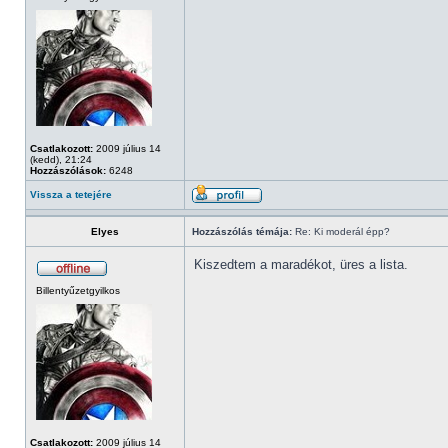
Csatlakozott:
2009 július 14
(kedd), 21:24
Hozzászólások:
6248
Vissza a tetejére
Elyes
Hozzászólás témája:
Re: Ki moderál épp?
Kiszedtem a maradékot, üres a lista.
Billentyűzetgyilkos
Csatlakozott:
2009 július 14