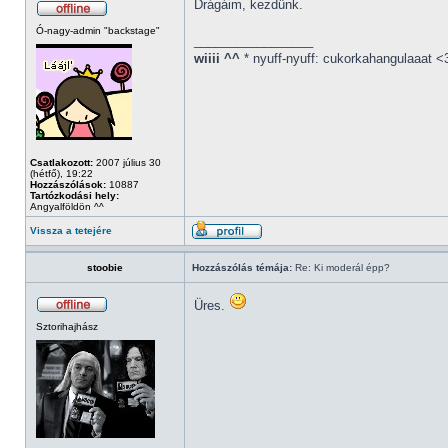
Drágáim, kezdünk.
Ó-nagy-admin "backstage"
_________________
wiiii ^^
* nyuff-nyuff: cukorkahangulaaat <
Csatlakozott:
2007 július 30
(hétfő), 19:22
Hozzászólások:
10887
Tartózkodási hely:
Angyalföldön ^^
Vissza a tetejére
stoobie
Hozzászólás témája:
Re: Ki moderál épp?
Üres.
Sztorihajhász