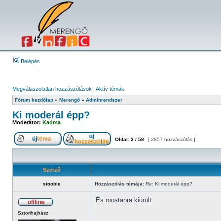
Belépés
Megválaszolatlan hozzászólások
|
Aktív témák
Fórum kezdőlap
»
Merengő
»
Adminrendszer
Ki moderál épp?
Moderátor:
Kadma
Oldal:
3
/
58
[ 2857 hozzászólás ]
Szerző
stoobie
Hozzászólás témája:
Re: Ki moderál épp?
És mostanra kiürült.
Sztorihajhász