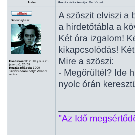
Andro
Hozzászólás témája:
Re: Viccek
A szöszit elviszi a 
Sztorihajhász
a hirdetőtábla a kö
Két óra izgalom! K
kikapcsolódás! Két
Mire a szöszi:
Csatlakozott:
2010 július 28
(szerda), 20:59
Hozzászólások:
1909
- Megőrültél? Ide 
Tartózkodási hely:
Valahol
online
nyolc órán kereszt
______________
"Az Idő megsértődöt