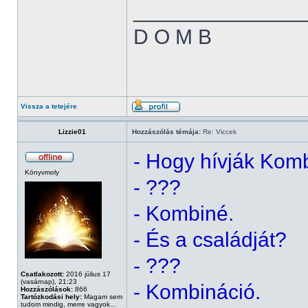
______________
D O M B
Vissza a tetejére
Lizzie01
Hozzászólás témája:
Re: Viccek
- Hogy hívják Komb
Könyvmoly
- ???
- Kombiné.
- És a családját?
- ???
Csatlakozott:
2016 július 17
(vasárnap), 21:23
- Kombináció.
Hozzászólások:
866
Tartózkodási hely:
Magam sem
tudom mindig, merre vagyok...