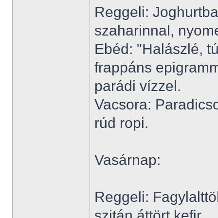
Reggeli: Joghurtba
szaharinnal, nyome
Ebéd: "Halászlé, t
frappáns epigramm
parádi vízzel.
Vacsora: Paradicso
rúd ropi.
Vasárnap:
Reggeli: Fagylalttö
szitán áttört kefir.