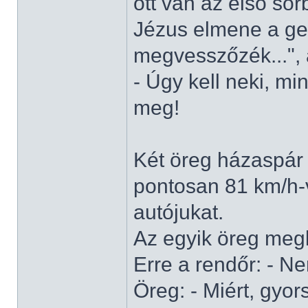
ott van az első so
Jézus elmene a gec
megvesszőzék...", 
- Úgy kell neki, mi
meg!
Két öreg házaspár 
pontosan 81 km/h-v
autójukat.
Az egyik öreg megk
Erre a rendőr: - N
Öreg: - Miért, gyo