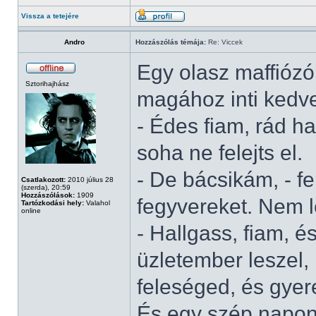
Vissza a tetejére
Andro
Hozzászólás témája:
Re: Viccek
Egy olasz maffiózó
Sztorihajhász
magához inti kedv
- Édes fiam, rád h
soha ne felejts el.
- De bácsikám, - fe
Csatlakozott:
2010 július 28
(szerda), 20:59
Hozzászólások:
1909
fegyvereket. Nem 
Tartózkodási hely:
Valahol
online
- Hallgass, fiam, é
üzletember leszel,
feleséged, és gyer
És egy szép napon