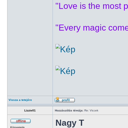
"Love is the most p
"Every magic comes
Vissza a tetejére
Lizzie01
Hozzászólás témája:
Re: Viccek
Nagy T
Könyvmoly