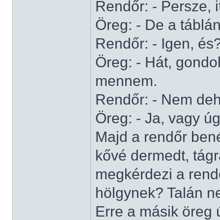
Rendőr: - Persze, 
Öreg: - De a táblán
Rendőr: - Igen, és
Öreg: - Hát, gondo
mennem.
Rendőr: - Nem deh
Öreg: - Ja, vagy úg
Majd a rendőr bené
kővé dermedt, tágr
megkérdezi a rendőr
hölgynek? Talán n
Erre a másik öreg ú