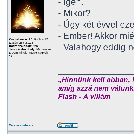
- Igen.
- Mikor?
- Úgy két évvel ezel
- Ember! Akkor mié
Csatlakozott:
2016 július 17
(vasárnap), 21:23
- Valahogy eddig n
Hozzászólások:
866
Tartózkodási hely:
Magam sem
tudom mindig, merre vagyok...
:D
______________
„Hinnünk kell abban, 
amíg azzá nem válunk
Flash - A villám
Vissza a tetejére