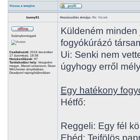
Vissza a tetejére
bunny91
Hozzászólás témája:
Re: Viccek
Küldeném minden je
Szárnybontogató
fogyókúrázó társa
Ui: Senki nem vette
Csatlakozott:
2016 december
17 (szombat), 18:58
Hozzászólások:
87
Tartózkodási hely:
Veszprém
úgyhogy erről mély
megye, Marvel univerzum, Dean
Winchester árnyékában,
Deadpool rajongótáborában
Egy hatékony fogy
Hétfő:
Reggeli: Egy fél kö
Ebéd: Tejfölös papr