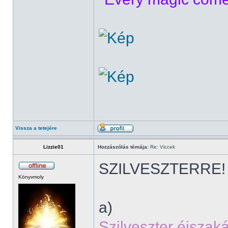
Vissza a tetejére
Lizzie01
Hozzászólás témája:
Re: Viccek
SZILVESZTERRE!
Könyvmoly
a)
Szilveszter éjszak