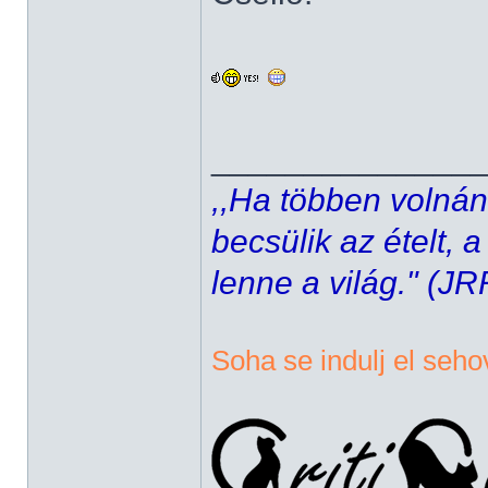
______________
,,Ha többen volnán
becsülik az ételt, 
lenne a világ." (JR
Soha se indulj el seho