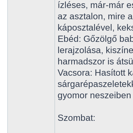
ízléses, már-már e
az asztalon, mire a
káposztalével, kek
Ebéd: Gőzölgő babl
lerajzolása, kiszín
harmadszor is átsü
Vacsora: Hasított k
sárgarépaszeletekk
gyomor neszeiben 
Szombat: