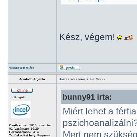
Kész, végem!
Vissza a tetejére
Aquilotto Argento
Hozzászólás témája:
Re: Viccek
bunny91 írta:
Tollforgató
Miért lehet a férf
pszichoanalizálni
Csatlakozott:
2015 november
01 (vasárnap), 16:29
Mert nem szükség
Hozzászólások:
414
Tartózkodási hely:
Request-