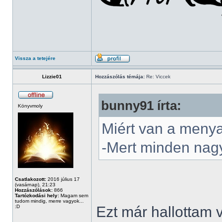
Vissza a tetejére
Lizzie01
Hozzászólás témája:
Re: Viccek
bunny91 írta:
Könyvmoly
Miért van a meny
-Mert minden nagy
Csatlakozott:
2016 július 17
(vasárnap), 21:23
Hozzászólások:
866
Tartózkodási hely:
Magam sem
tudom mindig, merre vagyok...
:D
Ezt már hallottam 