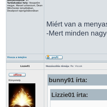
Hozzászólások:
87
Tartózkodási hely:
Veszprém
megye, Marvel univerzum, Dean
Winchester árnyékában,
Deadpool rajongótáborában
Miért van a menya
-Mert minden nagyo
Vissza a tetejére
Lizzie01
Hozzászólás témája:
Re: Viccek
bunny91 írta:
Könyvmoly
Lizzie01 írta: