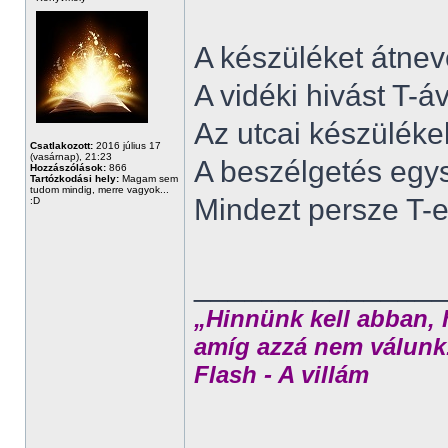
A készüléket átnev
A vidéki hivást T-á
Az utcai készüléke
Csatlakozott:
2016 július 17
(vasárnap), 21:23
A beszélgetés egys
Hozzászólások:
866
Tartózkodási hely:
Magam sem
tudom mindig, merre vagyok...
Mindezt persze T-e
:D
______________
„Hinnünk kell abban, 
amíg azzá nem válunk
Flash - A villám