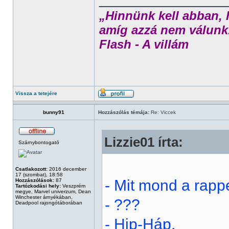
„Hinnünk kell abban, 
amíg azzá nem válunk
Flash - A villám
Vissza a tetejére
bunny91
Hozzászólás témája:
Re: Viccek
Lizzie01 írta:
Szárnybontogató
Csatlakozott:
2016 december
17 (szombat), 18:58
- Mit mond a rapp
Hozzászólások:
87
Tartózkodási hely:
Veszprém
megye, Marvel univerzum, Dean
Winchester árnyékában,
- ???
Deadpool rajongótáborában
- Hip-Háp.