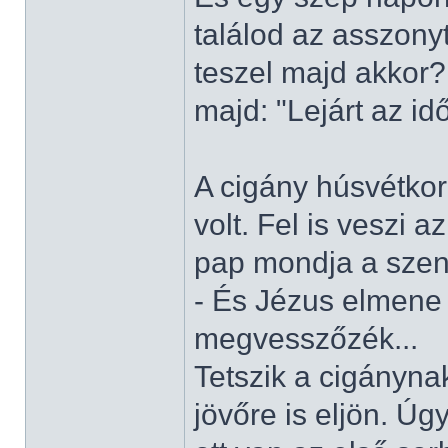
találod az asszony
teszel majd akkor?
majd: "Lejárt az id
A cigány húsvétko
volt. Fel is veszi 
pap mondja a szen
- És Jézus elmene 
megvesszőzék...
Tetszik a cigányna
jövőre is eljön. Úg