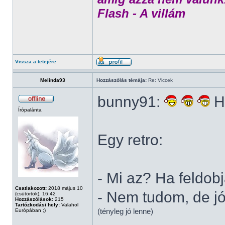
Flash - A villám
Vissza a tetejére
Melinda93
Hozzászólás témája:
Re: Viccek
bunny91:
Há
Írópalánta
Egy retro:
- Mi az? Ha feldob
Csatlakozott:
2018 május 10
- Nem tudom, de jó
(csütörtök), 16:42
Hozzászólások:
215
Tartózkodási hely:
Valahol
(tényleg jó lenne)
Európában ;)