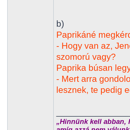
b)
Paprikáné megkérdi
- Hogy van az, Jenő
szomorú vagy?
Paprika búsan legy
- Mert arra gondol
lesznek, te pedig e
______________
„Hinnünk kell abban, 
amíg azzá nem válunk