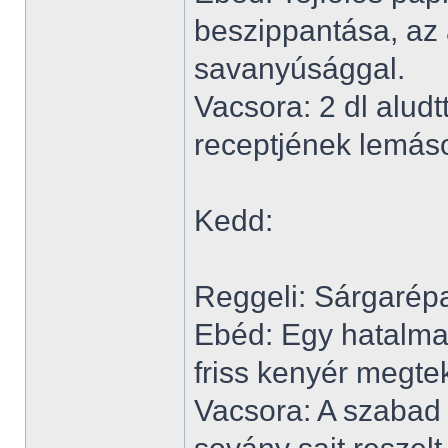
beszippantása, az 
savanyúsággal.
Vacsora: 2 dl alud
receptjének lemás
Kedd:
Reggeli: Sárgarépa
Ebéd: Egy hatalmas
friss kenyér megte
Vacsora: A szabad 