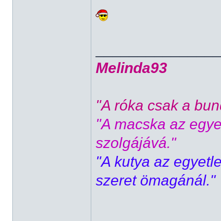
______________
Melinda93
"A róka csak a bund
"A macska az egyet
szolgájává."
"A kutya az egyetl
szeret ömagánál."