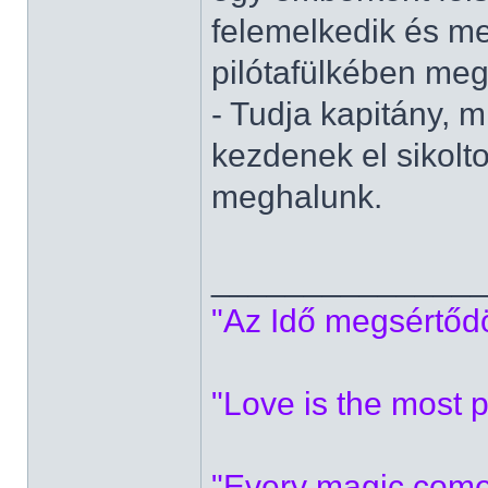
felemelkedik és me
pilótafülkében meg
- Tudja kapitány, m
kezdenek el sikolt
meghalunk.
______________
"Az Idő megsértődöt
"Love is the most p
"Every magic comes