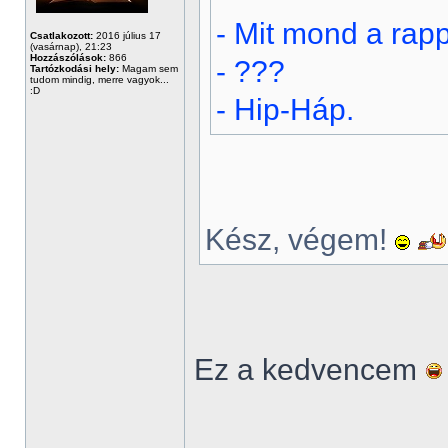
- Mit mond a rap
Csatlakozott:
2016 július 17
(vasárnap), 21:23
Hozzászólások:
866
- ???
Tartózkodási hely:
Magam sem
tudom mindig, merre vagyok...
:D
- Hip-Háp.
Kész, végem!
Ez a kedvencem
______________