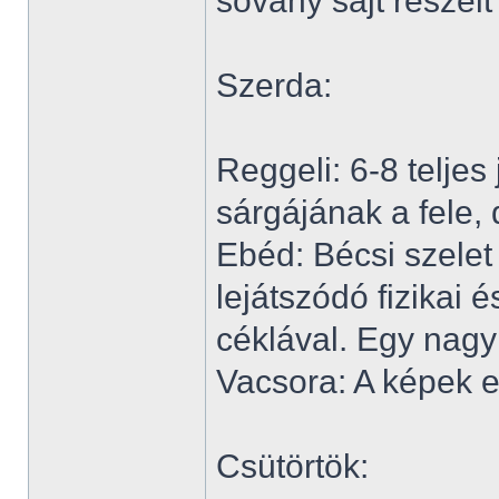
sovány sajt reszel
Szerda:
Reggeli: 6-8 teljes 
sárgájának a fele,
Ebéd: Bécsi szelet 
lejátszódó fizikai
céklával. Egy nagy
Vacsora: A képek e
Csütörtök: