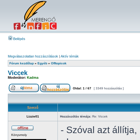
Belépés
Megválaszolatlan hozzászólások
|
Aktív témák
Fórum kezdőlap
»
Egyéb
»
Offtopicok
Viccek
Moderátor:
Kadma
Oldal:
1
/
67
[ 3349 hozzászólás ]
Szerző
Lizzie01
Hozzászólás témája:
Re: Viccek
- Szóval azt állítj
Könyvmoly