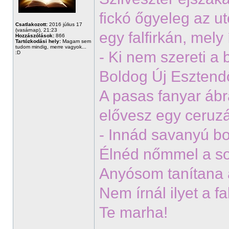
fickó őgyeleg az 
Csatlakozott:
2016 július 17
(vasárnap), 21:23
egy falfirkán, mely 
Hozzászólások:
866
Tartózkodási hely:
Magam sem
tudom mindig, merre vagyok...
- Ki nem szereti a 
:D
Boldog Új Esztendő
A pasas fanyar ábr
elővesz egy ceruzát
- Innád savanyú b
Élnéd nőmmel a s
Anyósom tanítana a
Nem írnál ilyet a fa
Te marha!