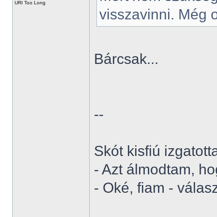
URI Too Long
visszavinni. Még o
Bárcsak...
--
Skót kisfiú izgatot
- Azt álmodtam, ho
- Oké, fiam - válas