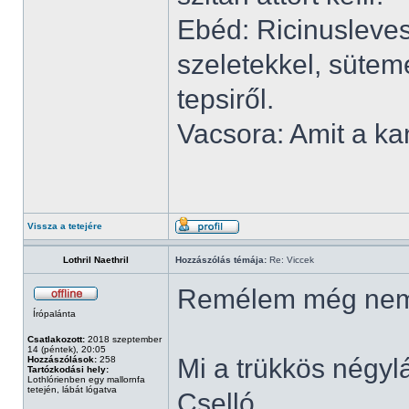
Ebéd: Ricinusleves
szeletekkel, süte
tepsiről.
Vacsora: Amit a ka
Vissza a tetejére
Lothril Naethril
Hozzászólás témája:
Re: Viccek
Remélem még nem 
Írópalánta
Csatlakozott:
2018 szeptember
14 (péntek), 20:05
Mi a trükkös négyl
Hozzászólások:
258
Tartózkodási hely:
Lothlórienben egy mallornfa
tetején, lábát lógatva
Cselló.