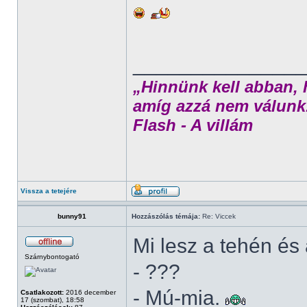
______________
„Hinnünk kell abban, 
amíg azzá nem válunk
Flash - A villám
Vissza a tetejére
bunny91
Hozzászólás témája:
Re: Viccek
Mi lesz a tehén é
Szárnybontogató
- ???
- Mú-mia.
Csatlakozott:
2016 december
17 (szombat), 18:58