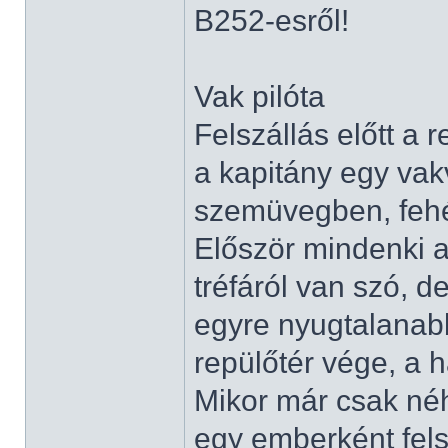
B252-esről!
Vak pilóta
Felszállás előtt a 
a kapitány egy vak
szemüvegben, fehér 
Először mindenki a
tréfáról van szó, d
egyre nyugtalanab
repülőtér vége, a 
Mikor már csak néh
egy emberként fels