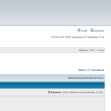
GyIK
Keresés
Pontos idő: 2026 augusztus 07 (péntek), 6:10
Időzóna: UTC + 1 óra
Oldal
1
,
2
Következő
Előző téma
|
Következő téma
Elküldve:
2013 október 24 (csütörtök), 17:45