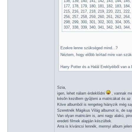
138, 139, 140, 141, 142, 143, 144, 145,
177, 178, 179, 180, 181, 182, 183, 184,
215, 216, 217, 218, 219, 220, 221, 222,
256, 257, 258, 259, 260, 261, 262, 264,
298, 299, 300, 301, 302, 303, 304, 305, 
337, 338, 339, 340, 341, 342, 343, 344,
Ezekre lenne szükséged mind...?
Néztem, hogy előbb leírtad mire van szük
Harry Potter és a Halál Ereklyéiből van a
Szia,
igen, lehet nálam érdeklődni
, vannak még
későn kezdtem gyűjteni a matricákat és az 
Köve albumból is rengeteg hiányzik még saj
Szeretnék Mágikus Világ albumot is, de sa
Van olyan matricám is, ami nagy alakú, pir
eredeti filmek alapján készültek.
Arra is kíváncsi lennék, mennyi album jele