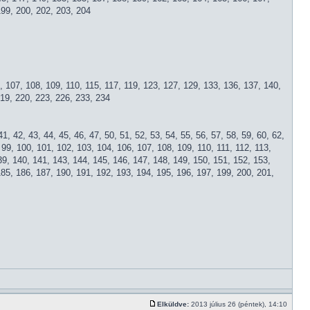
199, 200, 202, 203, 204
03, 107, 108, 109, 110, 115, 117, 119, 123, 127, 129, 133, 136, 137, 140,
219, 220, 223, 226, 233, 234
 41, 42, 43, 44, 45, 46, 47, 50, 51, 52, 53, 54, 55, 56, 57, 58, 59, 60, 62,
8, 99, 100, 101, 102, 103, 104, 106, 107, 108, 109, 110, 111, 112, 113,
39, 140, 141, 143, 144, 145, 146, 147, 148, 149, 150, 151, 152, 153,
185, 186, 187, 190, 191, 192, 193, 194, 195, 196, 197, 199, 200, 201,
Elküldve:
2013 július 26 (péntek), 14:10