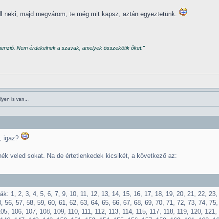
ell neki, majd megvárom, te még mit kapsz, aztán egyeztetünk.
imenzió. Nem érdekelnek a szavak, amelyek összekötik őket."
yen is van...
s, igaz?
k veled sokat. Na de értetlenkedek kicsikét, a következő az:
k: 1, 2, 3, 4, 5, 6, 7, 9, 10, 11, 12, 13, 14, 15, 16, 17, 18, 19, 20, 21, 22, 23,
, 56, 57, 58, 59, 60, 61, 62, 63, 64, 65, 66, 67, 68, 69, 70, 71, 72, 73, 74, 75,
105, 106, 107, 108, 109, 110, 111, 112, 113, 114, 115, 117, 118, 119, 120, 121