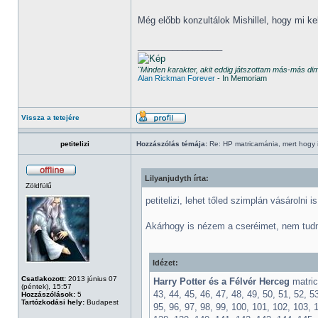
Még előbb konzultálok Mishillel, hogy mi k
_________________
"Minden karakter, akit eddig játszottam más-más d
Alan Rickman Forever
- In Memoriam
Vissza a tetejére
petitelizi
Hozzászólás témája:
Re: HP matricamánia, mert hogy il
Lilyanjudyth írta:
Zöldfülű
petitelizi, lehet tőled szimplán vásárolni i
Akárhogy is nézem a cseréimet, nem tudné
Idézet:
Csatlakozott:
2013 június 07
Harry Potter és a Félvér Herceg
matricá
(péntek), 15:57
43, 44, 45, 46, 47, 48, 49, 50, 51, 52, 53
Hozzászólások:
5
Tartózkodási hely:
Budapest
95, 96, 97, 98, 99, 100, 101, 102, 103, 