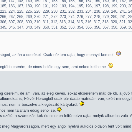
 146, 147, 148, 149, 150, 151, 153, 154, 155, 156, 157, 159, 160, 161, 162, 16
 185, 186, 187, 189, 190, 191, 192, 193, 194, 195, 196, 197, 198, 199, 200, 20
 223, 224, 225, 226, 228, 229, 230, 231, 232, 233, 234, 238, 239, 240, 241, 24
 266, 267, 268, 269, 270, 271, 272, 273, 274, 276, 277, 278, 279, 280, 281, 28
306, 307, 308, 309, 310, 311, 312, 313, 314, 315, 316, 317, 318, 320, 321, 32
 345, 346, 347, 348, 349, 350, 351, 352, 353, 354, 355, 356, 357, 358, 359, 3
séged, aztán a cseréket. Csak néztem rajta, hogy mennyit keresel.
 legtöbb cserém, de nincs belőle egy sem, ami neked kellhetne.
 cseréim, de ami van, az elég kevés, sokat elcseréltem már, de kb. a jövő h
albumokat is, Félvér Hercegből csak pár darab matricám van, ezért mindegyik
nos, nem is beszélve a kiegészítő kártyákról.
jnos nem találtam eddig sehol se.
os szélű, a számozás kék és nincsen feltüntetve rajta, melyik albumba való. 
nt meg Magyarországon, mert egy angol nyelvű aukciós oldalon fent volt mind 