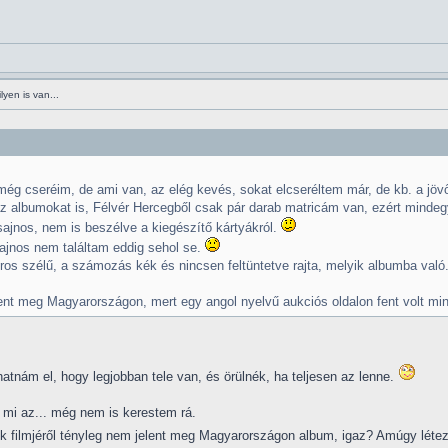
yen is van...
ég cseréim, de ami van, az elég kevés, sokat elcseréltem már, de kb. a jövő
z albumokat is, Félvér Hercegből csak pár darab matricám van, ezért mindegy
ajnos, nem is beszélve a kiegészítő kártyákról.
ajnos nem találtam eddig sehol se.
ros szélű, a számozás kék és nincsen feltüntetve rajta, melyik albumba való
lent meg Magyarországon, mert egy angol nyelvű aukciós oldalon fent volt min
tnám el, hogy legjobban tele van, és örülnék, ha teljesen az lenne.
 mi az... még nem is kerestem rá.
ik filmjéről tényleg nem jelent meg Magyarországon album, igaz? Amúgy léte