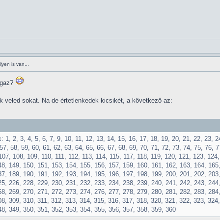
yen is van...
 igaz?
 veled sokat. Na de értetlenkedek kicsikét, a következő az:
 1, 2, 3, 4, 5, 6, 7, 9, 10, 11, 12, 13, 14, 15, 16, 17, 18, 19, 20, 21, 22, 23, 2
57, 58, 59, 60, 61, 62, 63, 64, 65, 66, 67, 68, 69, 70, 71, 72, 73, 74, 75, 76, 7
107, 108, 109, 110, 111, 112, 113, 114, 115, 117, 118, 119, 120, 121, 123, 124
48, 149, 150, 151, 153, 154, 155, 156, 157, 159, 160, 161, 162, 163, 164, 165
87, 189, 190, 191, 192, 193, 194, 195, 196, 197, 198, 199, 200, 201, 202, 203,
25, 226, 228, 229, 230, 231, 232, 233, 234, 238, 239, 240, 241, 242, 243, 244
68, 269, 270, 271, 272, 273, 274, 276, 277, 278, 279, 280, 281, 282, 283, 284
08, 309, 310, 311, 312, 313, 314, 315, 316, 317, 318, 320, 321, 322, 323, 324,
48, 349, 350, 351, 352, 353, 354, 355, 356, 357, 358, 359, 360