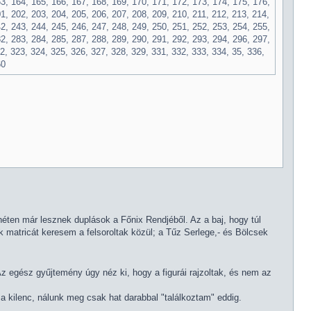
3, 164, 165, 166, 167, 168, 169, 170, 171, 172, 173, 174, 175, 176,
1, 202, 203, 204, 205, 206, 207, 208, 209, 210, 211, 212, 213, 214,
2, 243, 244, 245, 246, 247, 248, 249, 250, 251, 252, 253, 254, 255,
2, 283, 284, 285, 287, 288, 289, 290, 291, 292, 293, 294, 296, 297,
2, 323, 324, 325, 326, 327, 328, 329, 331, 332, 333, 334, 35, 336,
60
éten már lesznek duplások a Főnix Rendjéből. Az a baj, hogy túl
 matricát keresem a felsoroltak közül; a Tűz Serlege,- és Bölcsek
Az egész gyűjtemény úgy néz ki, hogy a figurái rajzoltak, és nem az
a kilenc, nálunk meg csak hat darabbal "találkoztam" eddig.