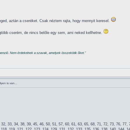
éged, aztán a cseréket. Csak néztem rajta, hogy mennyit keresel.
legtöbb cserém, de nincs belőle egy sem, ami neked kellhetne.
imenzió. Nem érdekelnek a szavak, amelyek összekötik őket."
yen is van...
, 32, 33, 34, 38, 39, 45, 46, 50, 51, 57, 60, 61, 63, 65, 68, 71, 72, 73, 76, 77,
, 118, 119, 121, 122, 123, 124, 129, 131, 132, 133, 135, 136, 138, 140, 144, 1