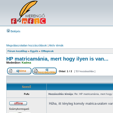
Belépés
Megválaszolatlan hozzászólások
|
Aktív témák
Fórum kezdőlap
»
Egyéb
»
Offtopicok
HP matricamánia, mert hogy ilyen is van...
Moderátor:
Kadma
Oldal:
1
/
2
[ 53 hozzászólás ]
Szerző
Fufu
Hozzászólás témája:
Re: HP matricamánia, mert hogy il
Hűha, itt tényleg komoly matrica-uralom va
Szárnybontogató
_________________