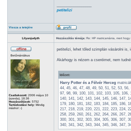
_________________
petitelizi
Vissza a tetejére
Lilyanjudyth
Hozzászólás témája:
Re: HP matricamánia, mert hogy il
petitelizi, lehet tőled szimplán vásárolni is,
Betűmániákus
Akárhogy is nézem a cseréimet, nem tudnék
Idézet:
Harry Potter és a Félvér Herceg
matricák:
44, 45, 46, 47, 48, 49, 50, 51, 52, 53, 56, 
97, 98, 99, 100, 101, 102, 103, 105, 106, 
Csatlakozott:
2006 május 10
140, 141, 142, 143, 144, 145, 146, 147, 1
(szerda), 18:36
Hozzászólások:
5752
179, 180, 181, 182, 183, 184, 185, 186, 1
Tartózkodási hely:
Mindig
máshol :-)
217, 218, 219, 220, 221, 222, 223, 224, 2
258, 259, 260, 261, 262, 264, 266, 267, 2
300, 301, 302, 303, 304, 305, 306, 307, 3
340, 341, 342, 343, 344, 345, 346, 347, 3