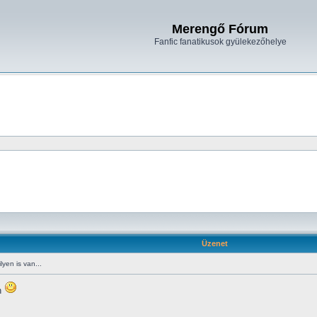
Merengő Fórum
Fanfic fanatikusok gyülekezőhelye
Üzenet
yen is van...
n