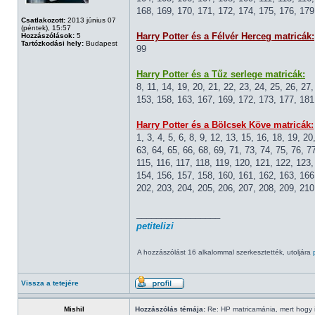
168, 169, 170, 171, 172, 174, 175, 176, 179
Csatlakozott:
2013 június 07
(péntek), 15:57
Harry Potter és a Félvér Herceg matricák:
Hozzászólások:
5
Tartózkodási hely:
Budapest
99
Harry Potter és a Tűz serlege matricák:
8, 11, 14, 19, 20, 21, 22, 23, 24, 25, 26, 27
153, 158, 163, 167, 169, 172, 173, 177, 181
Harry Potter és a Bölcsek Köve matricák:
1, 3, 4, 5, 6, 8, 9, 12, 13, 15, 16, 18, 19, 2
63, 64, 65, 66, 68, 69, 71, 73, 74, 75, 76, 7
115, 116, 117, 118, 119, 120, 121, 122, 123
154, 156, 157, 158, 160, 161, 162, 163, 166
202, 203, 204, 205, 206, 207, 208, 209, 210
_________________
petitelizi
A hozzászólást 16 alkalommal szerkesztették, utoljára
Vissza a tetejére
Mishil
Hozzászólás témája:
Re: HP matricamánia, mert hogy il