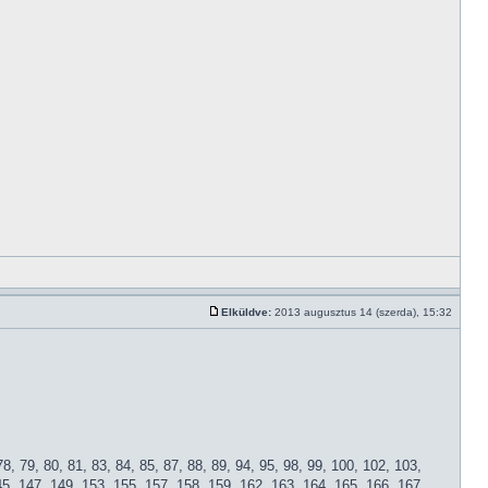
Elküldve:
2013 augusztus 14 (szerda), 15:32
 78, 79, 80, 81, 83, 84, 85, 87, 88, 89, 94, 95, 98, 99, 100, 102, 103,
45, 147, 149, 153, 155, 157, 158, 159, 162, 163, 164, 165, 166, 167,