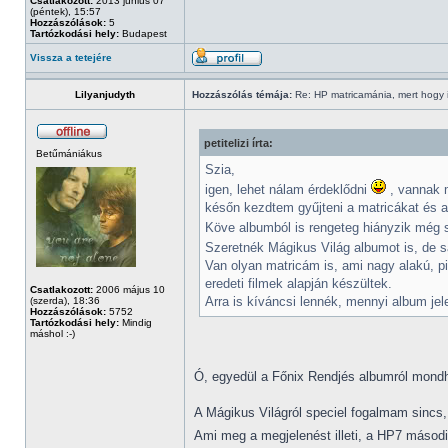
Csatlakozott:
2013 június 07
(péntek), 15:57
Hozzászólások:
5
Tartózkodási hely:
Budapest
Vissza a tetejére
Lilyanjudyth
Hozzászólás témája:
Re: HP matricamánia, mert hogy il
petitelizi írta:
Betűmániákus
Szia,
igen, lehet nálam érdeklődni
, vannak m
későn kezdtem gyűjteni a matricákat és a
Köve albumból is rengeteg hiányzik még s
Szeretnék Mágikus Világ albumot is, de s
Van olyan matricám is, ami nagy alakú, pi
eredeti filmek alapján készültek.
Csatlakozott:
2006 május 10
Arra is kíváncsi lennék, mennyi album je
(szerda), 18:36
Hozzászólások:
5752
Tartózkodási hely:
Mindig
máshol :-)
Ó, egyedül a Főnix Rendjés albumról mondha
A Mágikus Világról speciel fogalmam sincs,
Ami meg a megjelenést illeti, a HP7 másod