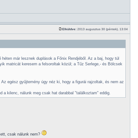
Elküldve:
2013 augusztus 30 (péntek), 13:04
 héten már lesznek duplások a Főnix Rendjéből. Az a baj, hogy túl
ik matricát keresem a felsoroltak közül; a Tűz Serlege,- és Bölcsek
. Az egész gyűjtemény úgy néz ki, hogy a figurái rajzoltak, és nem az
d a kilenc, nálunk meg csak hat darabbal "találkoztam" eddig.
zett, csak nálunk nem?