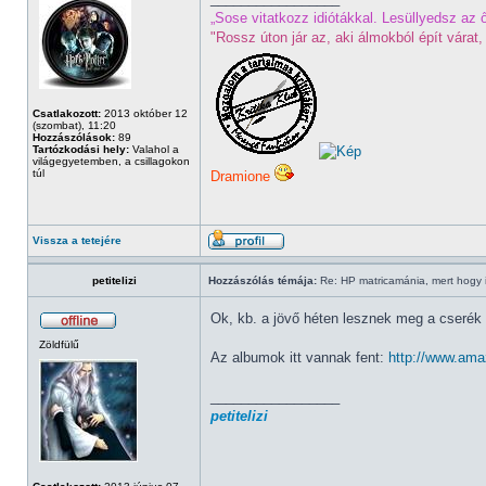
„Sose vitatkozz idiótákkal. Lesüllyedsz az ő
"Rossz úton jár az, aki álmokból épít várat, 
Csatlakozott:
2013 október 12
(szombat), 11:20
Hozzászólások:
89
Tartózkodási hely:
Valahol a
világegyetemben, a csillagokon
túl
Dramione
Vissza a tetejére
petitelizi
Hozzászólás témája:
Re: HP matricamánia, mert hogy il
Ok, kb. a jövő héten lesznek meg a cserék
Zöldfülű
Az albumok itt vannak fent:
http://www.a
_________________
petitelizi