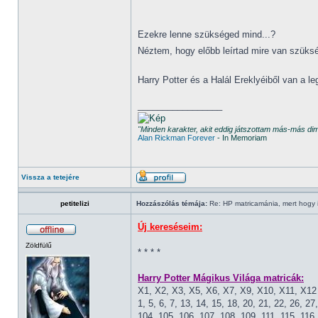
Ezekre lenne szükséged mind...?
Néztem, hogy előbb leírtad mire van szüks
Harry Potter és a Halál Ereklyéiből van a 
_________________
"Minden karakter, akit eddig játszottam más-más d
Alan Rickman Forever
- In Memoriam
Vissza a tetejére
petitelizi
Hozzászólás témája:
Re: HP matricamánia, mert hogy il
Új kereséseim:
Zöldfülű
* * * *
Harry Potter Mágikus Világa matricák:
X1, X2, X3, X5, X6, X7, X9, X10, X11, X12
1, 5, 6, 7, 13, 14, 15, 18, 20, 21, 22, 26, 27
104, 105, 106, 107, 108, 109, 111, 115, 116