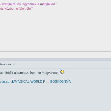
 szintjükre, és legyőznek a rutinjukkal.”
és közben elfelejt élni"
yen is van...
 az ötödik albumhoz, írok, ha megvannak.
mazon.co.uk/MAGICAL-WORLD-P ... B00540GNMA