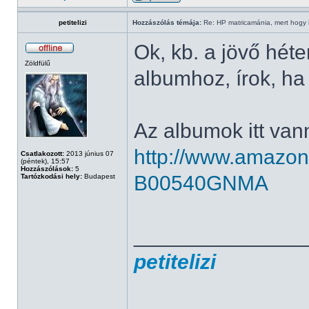
petitelizi
Hozzászólás témája:
Re: HP matricamánia, mert hogy il
Ok, kb. a jövő hét
Zöldfülű
albumhoz, írok, h
Az albumok itt van
http://www.amazo
Csatlakozott:
2013 június 07
(péntek), 15:57
Hozzászólások:
5
B00540GNMA
Tartózkodási hely:
Budapest
______________
petitelizi