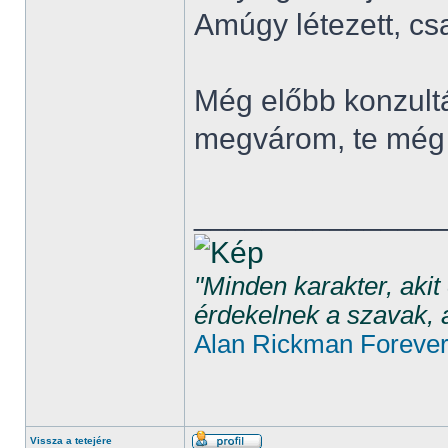
Amúgy létezett, c
Még előbb konzultál
megvárom, te még 
______________
"Minden karakter, aki
érdekelnek a szavak, 
Alan Rickman Foreve
Vissza a tetejére