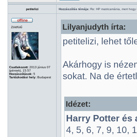
petitelizi
Hozzászólás témája:
Re: HP matricamánia, mert hogy il
Lilyanjudyth írta:
Zöldfülű
petitelizi, lehet t
Akárhogy is néze
Csatlakozott:
2013 június 07
(péntek), 15:57
sokat. Na de értet
Hozzászólások:
5
Tartózkodási hely:
Budapest
Idézet:
Harry Potter és
4, 5, 6, 7, 9, 10, 