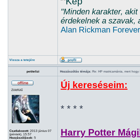
"Minden karakter, aki
érdekelnek a szavak, 
Alan Rickman Foreve
Vissza a tetejére
petitelizi
Hozzászólás témája:
Re: HP matricamánia, mert hogy il
Új kereséseim:
Zöldfülű
* * * *
Harry Potter Mági
Csatlakozott:
2013 június 07
(péntek), 15:57
Hozzászólások:
5