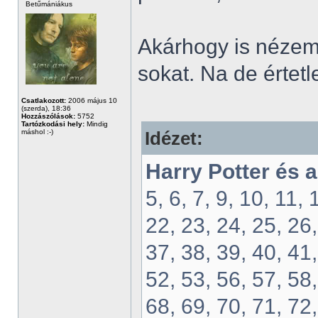
Betűmániákus
Akárhogy is nézem
sokat. Na de értetl
Csatlakozott:
2006 május 10
(szerda), 18:36
Hozzászólások:
5752
Tartózkodási hely:
Mindig
máshol :-)
Idézet:
Harry Potter és 
5, 6, 7, 9, 10, 11,
22, 23, 24, 25, 26,
37, 38, 39, 40, 41,
52, 53, 56, 57, 58,
68, 69, 70, 71, 72,