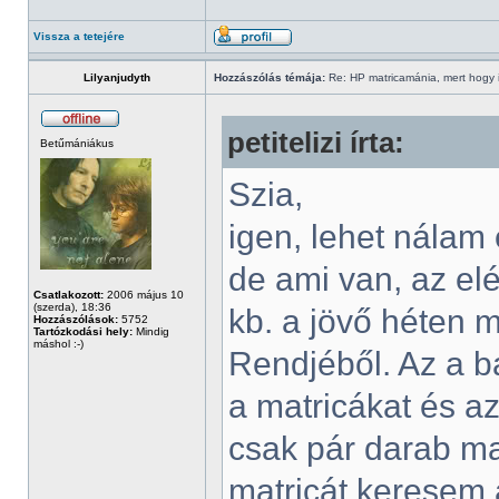
Vissza a tetejére
Lilyanjudyth
Hozzászólás témája:
Re: HP matricamánia, mert hogy il
petitelizi írta:
Betűmániákus
Szia,
igen, lehet nálam
de ami van, az el
Csatlakozott:
2006 május 10
(szerda), 18:36
kb. a jövő héten 
Hozzászólások:
5752
Tartózkodási hely:
Mindig
máshol :-)
Rendjéből. Az a b
a matricákat és a
csak pár darab ma
matricát keresem a