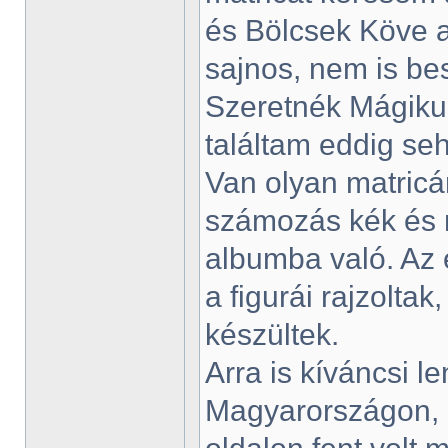
és Bölcsek Köve a
sajnos, nem is bes
Szeretnék Mágikus
találtam eddig se
Van olyan matricám
számozás kék és ni
albumba való. Az 
a figurái rajzolta
készültek.
Arra is kíváncsi 
Magyarországon, 