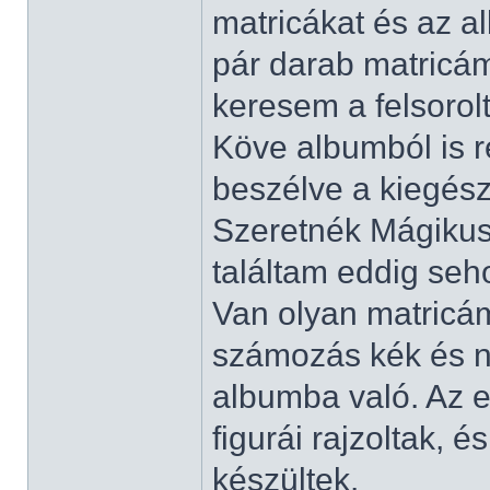
matricákat és az a
pár darab matricám
keresem a felsorol
Köve albumból is r
beszélve a kiegész
Szeretnék Mágikus 
találtam eddig seh
Van olyan matricám
számozás kék és ni
albumba való. Az e
figurái rajzoltak, 
készültek.