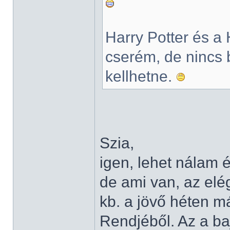
Harry Potter és a 
cserém, de nincs 
kellhetne.
Szia,
igen, lehet nálam 
de ami van, az elé
kb. a jövő héten m
Rendjéből. Az a ba