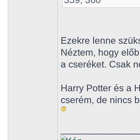
Ezekre lenne szük
Néztem, hogy előbb
a cseréket. Csak n
Harry Potter és a H
cserém, de nincs b
______________