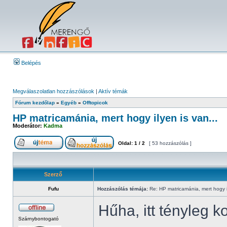
Belépés
Megválaszolatlan hozzászólások
|
Aktív témák
Fórum kezdőlap
»
Egyéb
»
Offtopicok
HP matricamánia, mert hogy ilyen is van...
Moderátor:
Kadma
Oldal:
1
/
2
[ 53 hozzászólás ]
Szerző
Fufu
Hozzászólás témája:
Re: HP matricamánia, mert hogy il
Hűha, itt tényleg 
Szárnybontogató