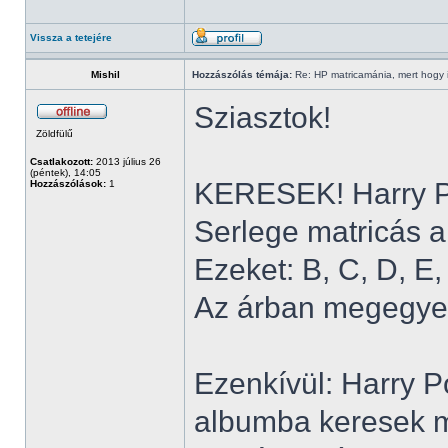
Vissza a tetejére
Mishil
Hozzászólás témája:
Re: HP matricamánia, mert hogy il
Sziasztok!
Zöldfülű
Csatlakozott:
2013 július 26
(péntek), 14:05
KERESEK! Harry Po
Hozzászólások:
1
Serlege matricás a
Ezeket: B, C, D, E, 
Az árban megegye
Ezenkívül: Harry P
albumba keresek m