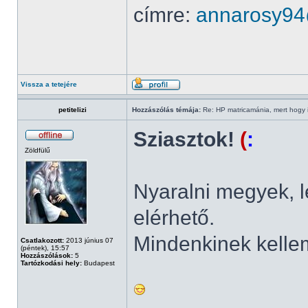
címre:
annarosy9
Vissza a tetejére
petitelizi
Hozzászólás témája:
Re: HP matricamánia, mert hogy il
Sziasztok!
(
:
Zöldfülű
Nyaralni megyek, 
elérhető.
Mindenkinek kelle
Csatlakozott:
2013 június 07
(péntek), 15:57
Hozzászólások:
5
Tartózkodási hely:
Budapest