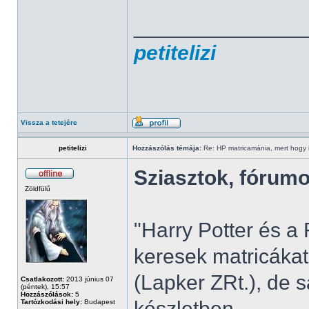
______________
petitelizi
Vissza a tetejére
petitelizi
Hozzászólás témája:
Re: HP matricamánia, mert hogy il
Sziasztok, fórum
Zöldfülű
"Harry Potter és 
keresek matricákat
(Lapker ZRt.), de 
Csatlakozott:
2013 június 07
(péntek), 15:57
Hozzászólások:
5
készletben.
Tartózkodási hely:
Budapest