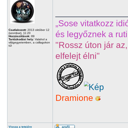
______________
„Sose vitatkozz idi
Csatlakozott:
2013 október 12
és legyőznek a ruti
(szombat), 11:20
Hozzászólások:
89
Tartózkodási hely:
Valahol a
"Rossz úton jár az,
világegyetemben, a csillagokon
túl
elfelejt élni"
Dramione
Vissza a tetejére