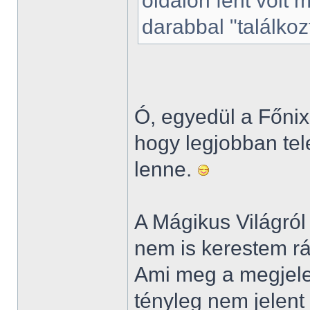
oldalon fent volt 
darabbal "találko
Ó, egyedül a Főni
hogy legjobban tele
lenne.
A Mágikus Világról
nem is kerestem rá
Ami meg a megjelen
tényleg nem jelen