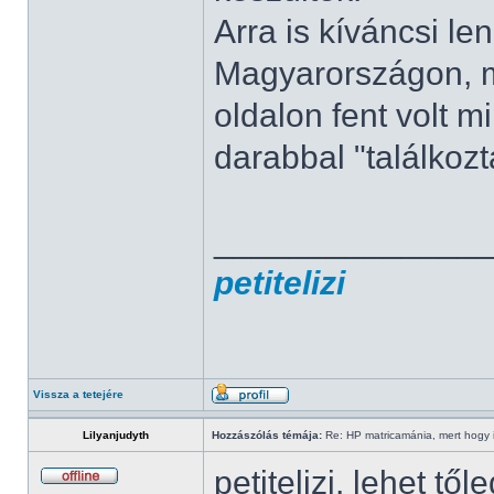
Arra is kíváncsi l
Magyarországon, m
oldalon fent volt m
darabbal "találkoz
______________
petitelizi
Vissza a tetejére
Lilyanjudyth
Hozzászólás témája:
Re: HP matricamánia, mert hogy il
petitelizi, lehet tő