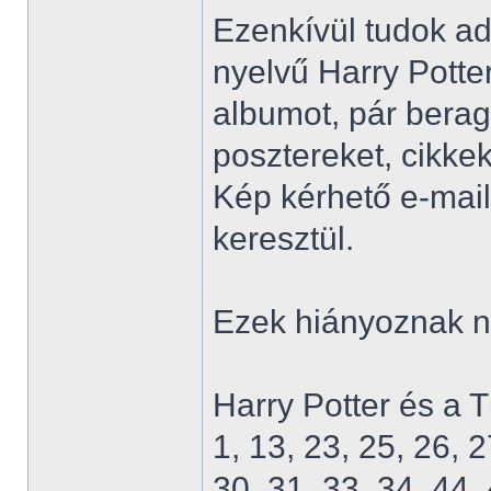
Ezenkívül tudok ad
nyelvű Harry Potter
albumot, pár berag
posztereket, cikkek
Kép kérhető e-mai
keresztül.
Ezek hiányoznak 
Harry Potter és a 
1, 13, 23, 25, 26, 2
30, 31, 33, 34, 44, 