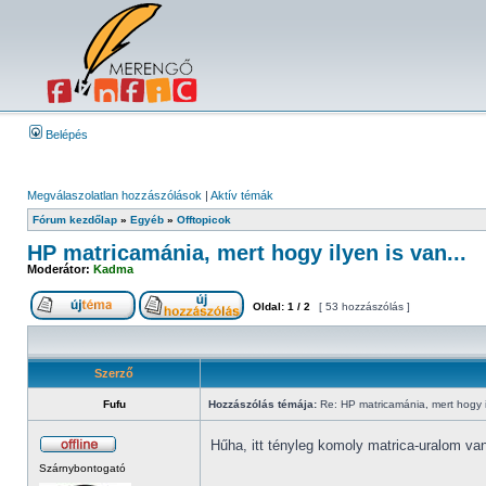
Belépés
Megválaszolatlan hozzászólások
|
Aktív témák
Fórum kezdőlap
»
Egyéb
»
Offtopicok
HP matricamánia, mert hogy ilyen is van...
Moderátor:
Kadma
Oldal:
1
/
2
[ 53 hozzászólás ]
Szerző
Fufu
Hozzászólás témája:
Re: HP matricamánia, mert hogy il
Hűha, itt tényleg komoly matrica-uralom va
Szárnybontogató
_________________