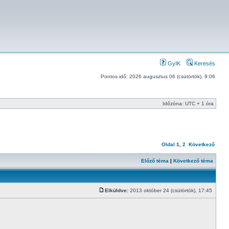
GyIK
Keresés
Pontos idő: 2026 augusztus 06 (csütörtök), 9:06
Időzóna: UTC + 1 óra
Oldal
1
,
2
Következő
Előző téma
|
Következő téma
Elküldve:
2013 október 24 (csütörtök), 17:45