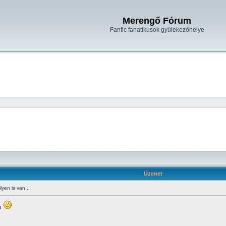
Merengő Fórum
Fanfic fanatikusok gyülekezőhelye
Üzenet
yen is van...
n