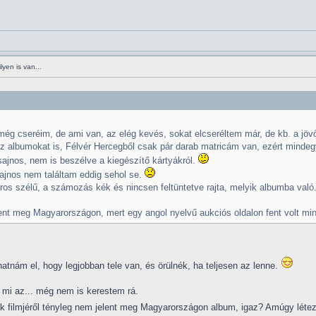
yen is van...
ég cseréim, de ami van, az elég kevés, sokat elcseréltem már, de kb. a jövő
z albumokat is, Félvér Hercegből csak pár darab matricám van, ezért mindegy
ajnos, nem is beszélve a kiegészítő kártyákról.
ajnos nem találtam eddig sehol se.
ros szélű, a számozás kék és nincsen feltüntetve rajta, melyik albumba való
lent meg Magyarországon, mert egy angol nyelvű aukciós oldalon fent volt min
tnám el, hogy legjobban tele van, és örülnék, ha teljesen az lenne.
 mi az... még nem is kerestem rá.
ik filmjéről tényleg nem jelent meg Magyarországon album, igaz? Amúgy léte