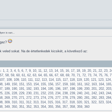
yen is van...
 igaz?
 veled sokat. Na de értetlenkedek kicsikét, a következő az:
 1, 2, 3, 4, 5, 6, 7, 9, 10, 11, 12, 13, 14, 15, 16, 17, 18, 19, 20, 21, 22, 23, 2
57, 58, 59, 60, 61, 62, 63, 64, 65, 66, 67, 68, 69, 70, 71, 72, 73, 74, 75, 76, 7
107, 108, 109, 110, 111, 112, 113, 114, 115, 117, 118, 119, 120, 121, 123, 124
48, 149, 150, 151, 153, 154, 155, 156, 157, 159, 160, 161, 162, 163, 164, 165
87, 189, 190, 191, 192, 193, 194, 195, 196, 197, 198, 199, 200, 201, 202, 203,
25, 226, 228, 229, 230, 231, 232, 233, 234, 238, 239, 240, 241, 242, 243, 244
68, 269, 270, 271, 272, 273, 274, 276, 277, 278, 279, 280, 281, 282, 283, 284
08, 309, 310, 311, 312, 313, 314, 315, 316, 317, 318, 320, 321, 322, 323, 324,
48, 349, 350, 351, 352, 353, 354, 355, 356, 357, 358, 359, 360