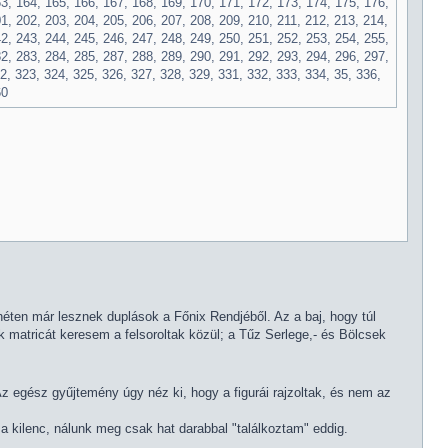
3, 164, 165, 166, 167, 168, 169, 170, 171, 172, 173, 174, 175, 176,
1, 202, 203, 204, 205, 206, 207, 208, 209, 210, 211, 212, 213, 214,
2, 243, 244, 245, 246, 247, 248, 249, 250, 251, 252, 253, 254, 255,
2, 283, 284, 285, 287, 288, 289, 290, 291, 292, 293, 294, 296, 297,
2, 323, 324, 325, 326, 327, 328, 329, 331, 332, 333, 334, 35, 336,
60
éten már lesznek duplások a Főnix Rendjéből. Az a baj, hogy túl
 matricát keresem a felsoroltak közül; a Tűz Serlege,- és Bölcsek
Az egész gyűjtemény úgy néz ki, hogy a figurái rajzoltak, és nem az
a kilenc, nálunk meg csak hat darabbal "találkoztam" eddig.