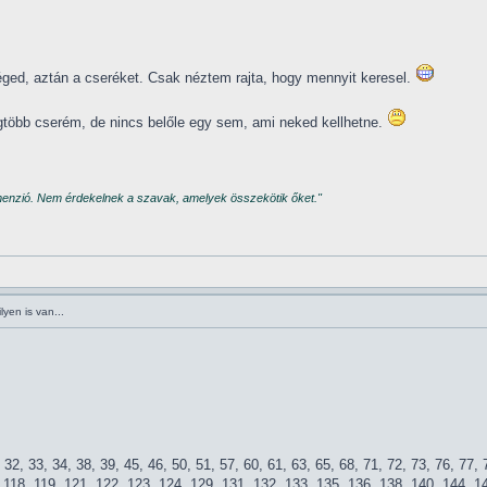
éged, aztán a cseréket. Csak néztem rajta, hogy mennyit keresel.
legtöbb cserém, de nincs belőle egy sem, ami neked kellhetne.
imenzió. Nem érdekelnek a szavak, amelyek összekötik őket."
yen is van...
, 32, 33, 34, 38, 39, 45, 46, 50, 51, 57, 60, 61, 63, 65, 68, 71, 72, 73, 76, 77,
, 118, 119, 121, 122, 123, 124, 129, 131, 132, 133, 135, 136, 138, 140, 144, 1