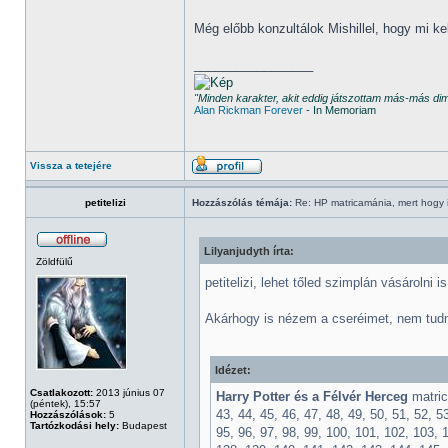
Még előbb konzultálok Mishillel, hogy mi k
_________________
"Minden karakter, akit eddig játszottam más-más d
Alan Rickman Forever
- In Memoriam
Vissza a tetejére
petitelizi
Hozzászólás témája:
Re: HP matricamánia, mert hogy il
Lilyanjudyth írta:
Zöldfülű
petitelizi, lehet tőled szimplán vásárolni i
Akárhogy is nézem a cseréimet, nem tudné
Idézet:
Csatlakozott:
2013 június 07
Harry Potter és a Félvér Herceg
matricá
(péntek), 15:57
43, 44, 45, 46, 47, 48, 49, 50, 51, 52, 53
Hozzászólások:
5
Tartózkodási hely:
Budapest
95, 96, 97, 98, 99, 100, 101, 102, 103, 