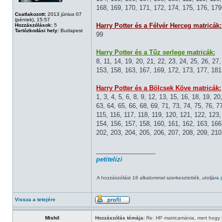
168, 169, 170, 171, 172, 174, 175, 176, 179
Csatlakozott:
2013 június 07
(péntek), 15:57
Harry Potter és a Félvér Herceg matricák:
Hozzászólások:
5
Tartózkodási hely:
Budapest
99
Harry Potter és a Tűz serlege matricák:
8, 11, 14, 19, 20, 21, 22, 23, 24, 25, 26, 27
153, 158, 163, 167, 169, 172, 173, 177, 181
Harry Potter és a Bölcsek Köve matricák:
1, 3, 4, 5, 6, 8, 9, 12, 13, 15, 16, 18, 19, 2
63, 64, 65, 66, 68, 69, 71, 73, 74, 75, 76, 7
115, 116, 117, 118, 119, 120, 121, 122, 123
154, 156, 157, 158, 160, 161, 162, 163, 166
202, 203, 204, 205, 206, 207, 208, 209, 210
_________________
petitelizi
A hozzászólást 16 alkalommal szerkesztették, utoljára
Vissza a tetejére
Mishil
Hozzászólás témája:
Re: HP matricamánia, mert hogy il