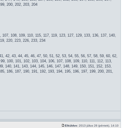
199, 200, 202, 203, 204
03, 107, 108, 109, 110, 115, 117, 119, 123, 127, 129, 133, 136, 137, 140,
219, 220, 223, 226, 233, 234
 41, 42, 43, 44, 45, 46, 47, 50, 51, 52, 53, 54, 55, 56, 57, 58, 59, 60, 62,
8, 99, 100, 101, 102, 103, 104, 106, 107, 108, 109, 110, 111, 112, 113,
39, 140, 141, 143, 144, 145, 146, 147, 148, 149, 150, 151, 152, 153,
185, 186, 187, 190, 191, 192, 193, 194, 195, 196, 197, 199, 200, 201,
Elküldve:
2013 július 26 (péntek), 14:10