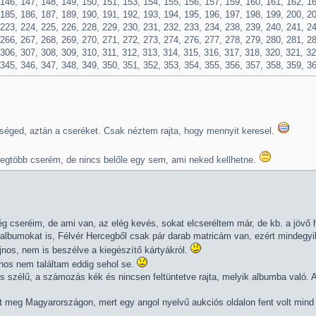
 146, 147, 148, 149, 150, 151, 153, 154, 155, 156, 157, 159, 160, 161, 162, 16
 185, 186, 187, 189, 190, 191, 192, 193, 194, 195, 196, 197, 198, 199, 200, 20
 223, 224, 225, 226, 228, 229, 230, 231, 232, 233, 234, 238, 239, 240, 241, 24
 266, 267, 268, 269, 270, 271, 272, 273, 274, 276, 277, 278, 279, 280, 281, 28
306, 307, 308, 309, 310, 311, 312, 313, 314, 315, 316, 317, 318, 320, 321, 32
 345, 346, 347, 348, 349, 350, 351, 352, 353, 354, 355, 356, 357, 358, 359, 3
séged, aztán a cseréket. Csak néztem rajta, hogy mennyit keresel.
 legtöbb cserém, de nincs belőle egy sem, ami neked kellhetne.
 cseréim, de ami van, az elég kevés, sokat elcseréltem már, de kb. a jövő h
albumokat is, Félvér Hercegből csak pár darab matricám van, ezért mindegyik
nos, nem is beszélve a kiegészítő kártyákról.
jnos nem találtam eddig sehol se.
os szélű, a számozás kék és nincsen feltüntetve rajta, melyik albumba való. 
nt meg Magyarországon, mert egy angol nyelvű aukciós oldalon fent volt mind 