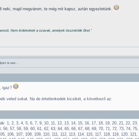
ell neki, majd megvárom, te még mit kapsz, aztán egyeztetünk.
imenzió. Nem érdekelnek a szavak, amelyek összekötik őket."
yen is van...
s, igaz?
k veled sokat. Na de értetlenkedek kicsikét, a következő az:
k: 1, 2, 3, 4, 5, 6, 7, 9, 10, 11, 12, 13, 14, 15, 16, 17, 18, 19, 20, 21, 22, 23,
, 56, 57, 58, 59, 60, 61, 62, 63, 64, 65, 66, 67, 68, 69, 70, 71, 72, 73, 74, 75,
105, 106, 107, 108, 109, 110, 111, 112, 113, 114, 115, 117, 118, 119, 120, 121