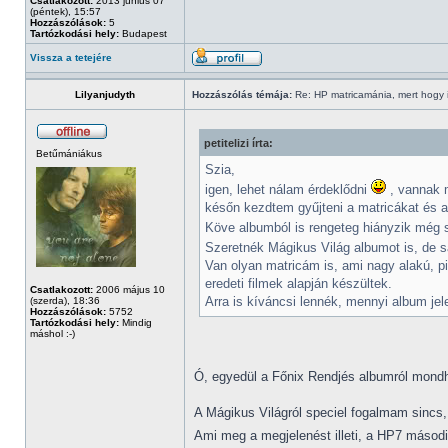
Csatlakozott:
2013 június 07
(péntek), 15:57
Hozzászólások:
5
Tartózkodási hely:
Budapest
Vissza a tetejére
Lilyanjudyth
Hozzászólás témája:
Re: HP matricamánia, mert hogy il
petitelizi írta:
Betűmániákus
Szia,
igen, lehet nálam érdeklődni
, vannak m
későn kezdtem gyűjteni a matricákat és a
Köve albumból is rengeteg hiányzik még s
Szeretnék Mágikus Világ albumot is, de s
Van olyan matricám is, ami nagy alakú, pi
eredeti filmek alapján készültek.
Csatlakozott:
2006 május 10
Arra is kíváncsi lennék, mennyi album je
(szerda), 18:36
Hozzászólások:
5752
Tartózkodási hely:
Mindig
máshol :-)
Ó, egyedül a Főnix Rendjés albumról mondha
A Mágikus Világról speciel fogalmam sincs,
Ami meg a megjelenést illeti, a HP7 másod