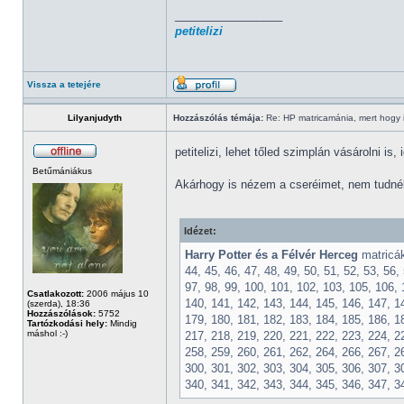
_________________
petitelizi
Vissza a tetejére
Lilyanjudyth
Hozzászólás témája:
Re: HP matricamánia, mert hogy il
petitelizi, lehet tőled szimplán vásárolni is,
Betűmániákus
Akárhogy is nézem a cseréimet, nem tudnék
Idézet:
Harry Potter és a Félvér Herceg
matricák:
44, 45, 46, 47, 48, 49, 50, 51, 52, 53, 56, 
97, 98, 99, 100, 101, 102, 103, 105, 106, 
Csatlakozott:
2006 május 10
140, 141, 142, 143, 144, 145, 146, 147, 1
(szerda), 18:36
Hozzászólások:
5752
179, 180, 181, 182, 183, 184, 185, 186, 1
Tartózkodási hely:
Mindig
máshol :-)
217, 218, 219, 220, 221, 222, 223, 224, 2
258, 259, 260, 261, 262, 264, 266, 267, 2
300, 301, 302, 303, 304, 305, 306, 307, 3
340, 341, 342, 343, 344, 345, 346, 347, 3