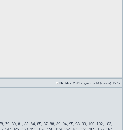
Elküldve:
2013 augusztus 14 (szerda), 15:32
 78, 79, 80, 81, 83, 84, 85, 87, 88, 89, 94, 95, 98, 99, 100, 102, 103,
45, 147, 149, 153, 155, 157, 158, 159, 162, 163, 164, 165, 166, 167,