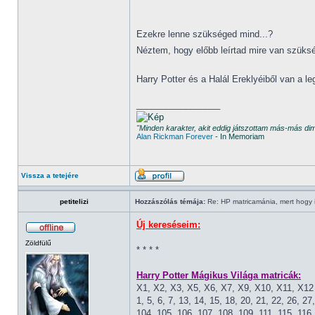
Ezekre lenne szükséged mind...?
Néztem, hogy előbb leírtad mire van szüks
Harry Potter és a Halál Ereklyéiből van a 
_________________
"Minden karakter, akit eddig játszottam más-más d
Alan Rickman Forever
- In Memoriam
Vissza a tetejére
petitelizi
Hozzászólás témája:
Re: HP matricamánia, mert hogy il
Új kereséseim:
Zöldfülű
* * * *
Harry Potter Mágikus Világa matricák:
X1, X2, X3, X5, X6, X7, X9, X10, X11, X12
1, 5, 6, 7, 13, 14, 15, 18, 20, 21, 22, 26, 27
104, 105, 106, 107, 108, 109, 111, 115, 116