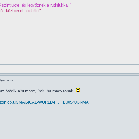
 szintjükre, és legyőznek a rutinjukkal.”
és közben elfelejt élni"
yen is van...
 az ötödik albumhoz, írok, ha megvannak.
mazon.co.uk/MAGICAL-WORLD-P ... B00540GNMA