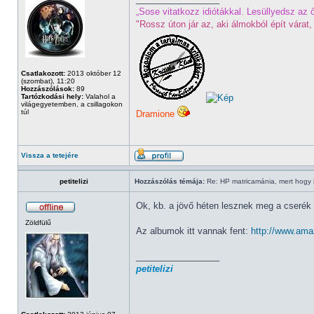
„Sose vitatkozz idiótákkal. Lesüllyedsz az ő
"Rossz úton jár az, aki álmokból épít várat, 
Csatlakozott:
2013 október 12
(szombat), 11:20
Hozzászólások:
89
Tartózkodási hely:
Valahol a
világegyetemben, a csillagokon
túl
Dramione
Vissza a tetejére
petitelizi
Hozzászólás témája:
Re: HP matricamánia, mert hogy il
Ok, kb. a jövő héten lesznek meg a cserék
Zöldfülű
Az albumok itt vannak fent:
http://www.a
_________________
petitelizi