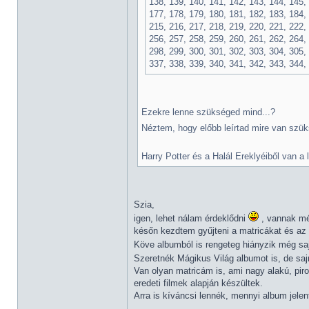
138, 139, 140, 141, 142, 143, 144, 145,
177, 178, 179, 180, 181, 182, 183, 184,
215, 216, 217, 218, 219, 220, 221, 222,
256, 257, 258, 259, 260, 261, 262, 264,
298, 299, 300, 301, 302, 303, 304, 305, 
337, 338, 339, 340, 341, 342, 343, 344,
Ezekre lenne szükséged mind...?
Néztem, hogy előbb leírtad mire van szük
Harry Potter és a Halál Ereklyéiből van a
Szia,
igen, lehet nálam érdeklődni
, vannak még
későn kezdtem gyűjteni a matricákat és az 
Köve albumból is rengeteg hiányzik még saj
Szeretnék Mágikus Világ albumot is, de sa
Van olyan matricám is, ami nagy alakú, pir
eredeti filmek alapján készültek.
Arra is kíváncsi lennék, mennyi album jele