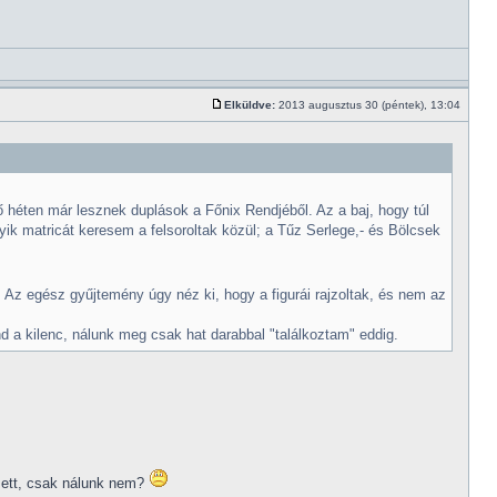
Elküldve:
2013 augusztus 30 (péntek), 13:04
 héten már lesznek duplások a Főnix Rendjéből. Az a baj, hogy túl
ik matricát keresem a felsoroltak közül; a Tűz Serlege,- és Bölcsek
. Az egész gyűjtemény úgy néz ki, hogy a figurái rajzoltak, és nem az
d a kilenc, nálunk meg csak hat darabbal "találkoztam" eddig.
zett, csak nálunk nem?