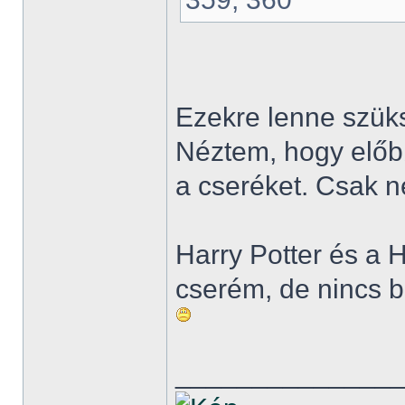
Ezekre lenne szük
Néztem, hogy előbb
a cseréket. Csak n
Harry Potter és a H
cserém, de nincs b
______________