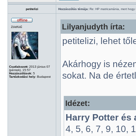
petitelizi
Hozzászólás témája:
Re: HP matricamánia, mert hogy il
Lilyanjudyth írta:
Zöldfülű
petitelizi, lehet t
Akárhogy is néze
Csatlakozott:
2013 június 07
(péntek), 15:57
sokat. Na de értet
Hozzászólások:
5
Tartózkodási hely:
Budapest
Idézet:
Harry Potter és
4, 5, 6, 7, 9, 10, 