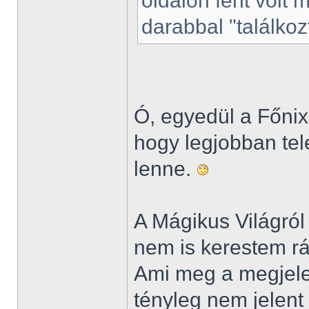
oldalon fent volt 
darabbal "találko
Ó, egyedül a Főni
hogy legjobban tele
lenne.
A Mágikus Világról
nem is kerestem rá
Ami meg a megjelen
tényleg nem jelen