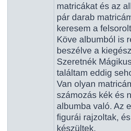
matricákat és az a
pár darab matricám
keresem a felsorol
Köve albumból is r
beszélve a kiegész
Szeretnék Mágikus 
találtam eddig seh
Van olyan matricám
számozás kék és ni
albumba való. Az e
figurái rajzoltak, 
készültek.