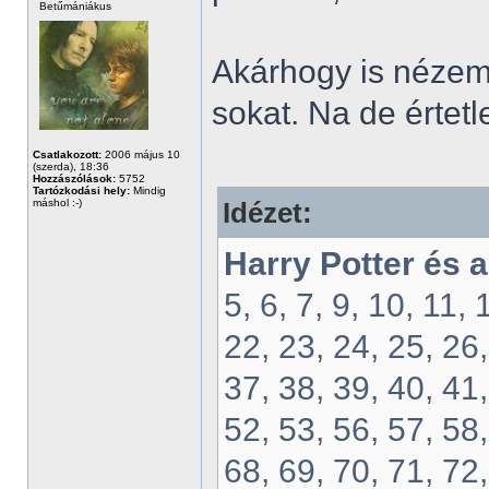
Betűmániákus
Akárhogy is nézem
sokat. Na de értetl
Csatlakozott:
2006 május 10
(szerda), 18:36
Hozzászólások:
5752
Tartózkodási hely:
Mindig
máshol :-)
Idézet:
Harry Potter és 
5, 6, 7, 9, 10, 11,
22, 23, 24, 25, 26,
37, 38, 39, 40, 41,
52, 53, 56, 57, 58,
68, 69, 70, 71, 72,