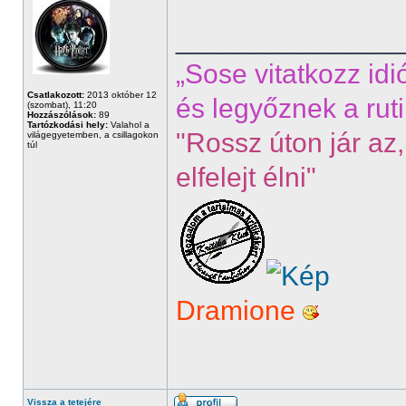
______________
„Sose vitatkozz idi
Csatlakozott:
2013 október 12
és legyőznek a ruti
(szombat), 11:20
Hozzászólások:
89
Tartózkodási hely:
Valahol a
"Rossz úton jár az,
világegyetemben, a csillagokon
túl
elfelejt élni"
Dramione
Vissza a tetejére