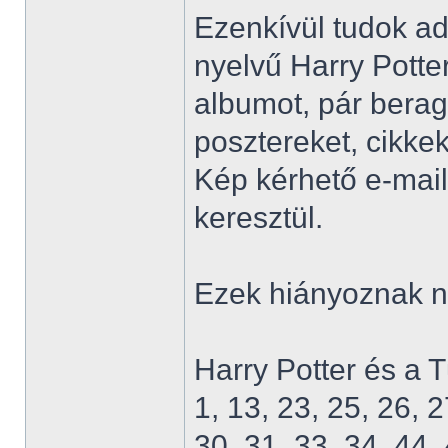
Ezenkívül tudok ad
nyelvű Harry Potter
albumot, pár berag
posztereket, cikkek
Kép kérhető e-mai
keresztül.
Ezek hiányoznak 
Harry Potter és a 
1, 13, 23, 25, 26, 2
30, 31, 33, 34, 44, 