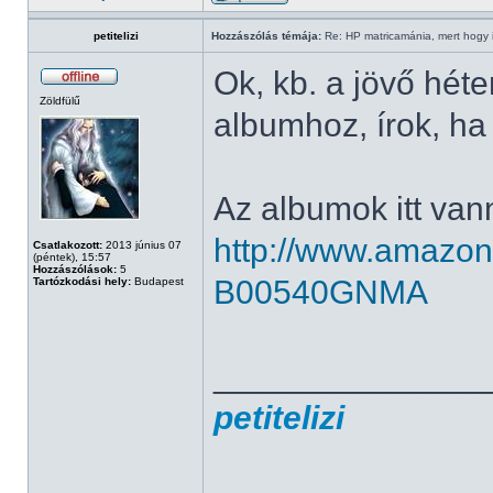
petitelizi
Hozzászólás témája:
Re: HP matricamánia, mert hogy il
Ok, kb. a jövő hét
Zöldfülű
albumhoz, írok, h
Az albumok itt van
http://www.amazo
Csatlakozott:
2013 június 07
(péntek), 15:57
Hozzászólások:
5
B00540GNMA
Tartózkodási hely:
Budapest
______________
petitelizi