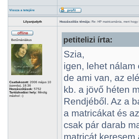
Vissza a tetejére
Lilyanjudyth
Hozzászólás témája:
Re: HP matricamánia, mert hogy il
petitelizi írta:
Betűmániákus
Szia,
igen, lehet nálam
de ami van, az el
Csatlakozott:
2006 május 10
(szerda), 18:36
kb. a jövő héten 
Hozzászólások:
5752
Tartózkodási hely:
Mindig
máshol :-)
Rendjéből. Az a b
a matricákat és a
csak pár darab ma
matricát keresem a