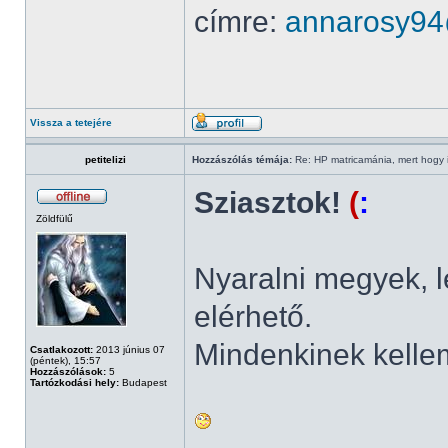
címre:
annarosy9
Vissza a tetejére
petitelizi
Hozzászólás témája:
Re: HP matricamánia, mert hogy il
Sziasztok!
(
:
Zöldfülű
Nyaralni megyek, 
elérhető.
Mindenkinek kelle
Csatlakozott:
2013 június 07
(péntek), 15:57
Hozzászólások:
5
Tartózkodási hely:
Budapest