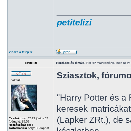
______________
petitelizi
Vissza a tetejére
petitelizi
Hozzászólás témája:
Re: HP matricamánia, mert hogy il
Sziasztok, fórum
Zöldfülű
"Harry Potter és 
keresek matricákat
(Lapker ZRt.), de 
Csatlakozott:
2013 június 07
(péntek), 15:57
Hozzászólások:
5
készletben.
Tartózkodási hely:
Budapest