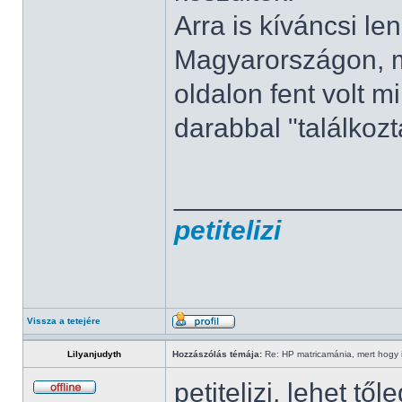
Arra is kíváncsi l
Magyarországon, m
oldalon fent volt m
darabbal "találkoz
______________
petitelizi
Vissza a tetejére
Lilyanjudyth
Hozzászólás témája:
Re: HP matricamánia, mert hogy il
petitelizi, lehet tő