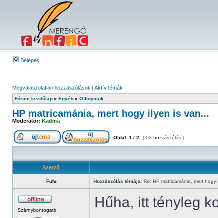
Belépés
Megválaszolatlan hozzászólások
|
Aktív témák
Fórum kezdőlap
»
Egyéb
»
Offtopicok
HP matricamánia, mert hogy ilyen is van...
Moderátor:
Kadma
Oldal:
1
/
2
[ 53 hozzászólás ]
Szerző
Fufu
Hozzászólás témája:
Re: HP matricamánia, mert hogy il
Hűha, itt tényleg 
Szárnybontogató