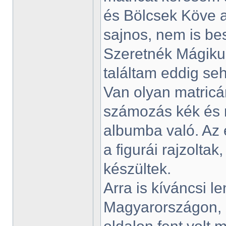
és Bölcsek Köve a
sajnos, nem is bes
Szeretnék Mágikus
találtam eddig se
Van olyan matricám
számozás kék és ni
albumba való. Az 
a figurái rajzolta
készültek.
Arra is kíváncsi 
Magyarországon, 