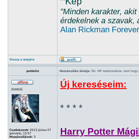
"Minden karakter, aki
érdekelnek a szavak, 
Alan Rickman Foreve
Vissza a tetejére
petitelizi
Hozzászólás témája:
Re: HP matricamánia, mert hogy il
Új kereséseim:
Zöldfülű
* * * *
Harry Potter Mági
Csatlakozott:
2013 június 07
(péntek), 15:57
Hozzászólások:
5