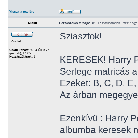
Vissza a tetejére
Mishil
Hozzászólás témája:
Re: HP matricamánia, mert hogy il
Sziasztok!
Zöldfülű
Csatlakozott:
2013 július 26
(péntek), 14:05
KERESEK! Harry Po
Hozzászólások:
1
Serlege matricás a
Ezeket: B, C, D, E, 
Az árban megegye
Ezenkívül: Harry P
albumba keresek m