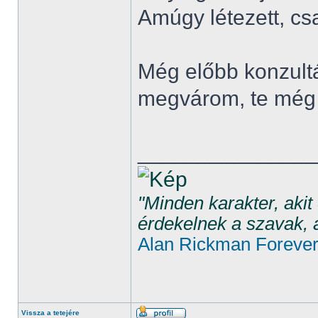
Amúgy létezett, c
Még előbb konzultál
megvárom, te még 
______________
"Minden karakter, aki
érdekelnek a szavak, 
Alan Rickman Foreve
Vissza a tetejére