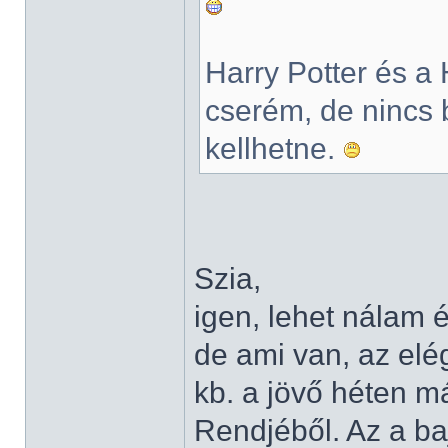
Harry Potter és a 
cserém, de nincs 
kellhetne.
Szia,
igen, lehet nálam 
de ami van, az elé
kb. a jövő héten m
Rendjéből. Az a ba