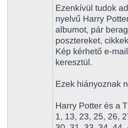
Ezenkívül tudok ad
nyelvű Harry Potter
albumot, pár berag
posztereket, cikkek
Kép kérhető e-mai
keresztül.
Ezek hiányoznak 
Harry Potter és a 
1, 13, 23, 25, 26, 2
30, 31, 33, 34, 44, 