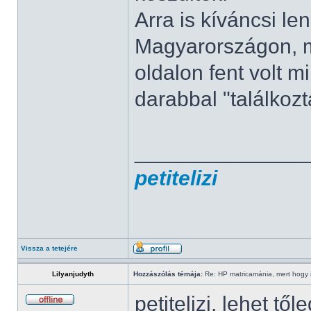
Arra is kíváncsi l
Magyarországon, m
oldalon fent volt m
darabbal "találkoz
______________
petitelizi
Vissza a tetejére
Lilyanjudyth
Hozzászólás témája:
Re: HP matricamánia, mert hogy il
petitelizi, lehet tő