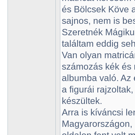
és Bölcsek Köve a
sajnos, nem is bes
Szeretnék Mágikus
találtam eddig se
Van olyan matricám
számozás kék és ni
albumba való. Az 
a figurái rajzolta
készültek.
Arra is kíváncsi 
Magyarországon, 