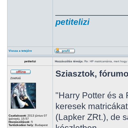
______________
petitelizi
Vissza a tetejére
petitelizi
Hozzászólás témája:
Re: HP matricamánia, mert hogy il
Sziasztok, fórum
Zöldfülű
"Harry Potter és 
keresek matricákat
(Lapker ZRt.), de 
Csatlakozott:
2013 június 07
(péntek), 15:57
Hozzászólások:
5
készletben.
Tartózkodási hely:
Budapest