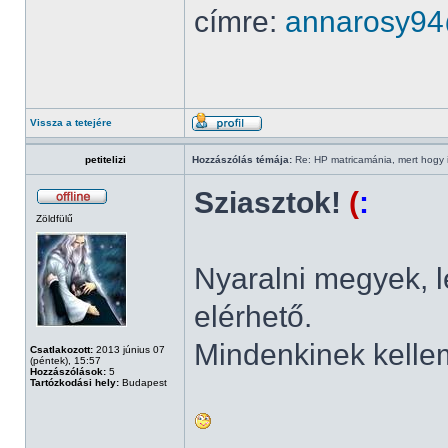
címre:
annarosy9
Vissza a tetejére
petitelizi
Hozzászólás témája:
Re: HP matricamánia, mert hogy il
Sziasztok!
(
:
Zöldfülű
Nyaralni megyek, 
elérhető.
Mindenkinek kelle
Csatlakozott:
2013 június 07
(péntek), 15:57
Hozzászólások:
5
Tartózkodási hely:
Budapest