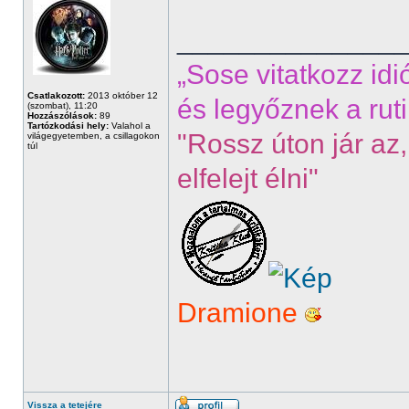
______________
„Sose vitatkozz idi
Csatlakozott:
2013 október 12
és legyőznek a ruti
(szombat), 11:20
Hozzászólások:
89
Tartózkodási hely:
Valahol a
"Rossz úton jár az,
világegyetemben, a csillagokon
túl
elfelejt élni"
Dramione
Vissza a tetejére