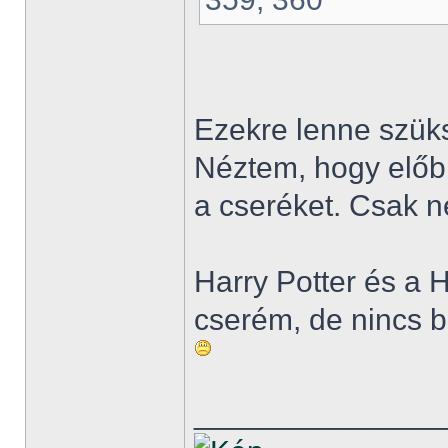
Ezekre lenne szük
Néztem, hogy előbb
a cseréket. Csak n
Harry Potter és a H
cserém, de nincs b
______________