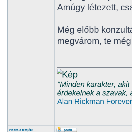
Amúgy létezett, c
Még előbb konzultál
megvárom, te még 
______________
"Minden karakter, aki
érdekelnek a szavak, 
Alan Rickman Foreve
Vissza a tetejére