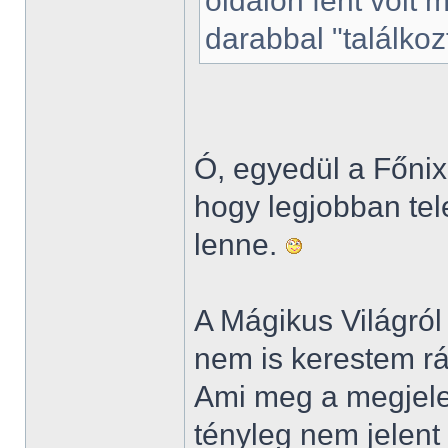
oldalon fent volt 
darabbal "találko
Ó, egyedül a Főni
hogy legjobban tele
lenne.
A Mágikus Világról
nem is kerestem rá
Ami meg a megjelen
tényleg nem jelen