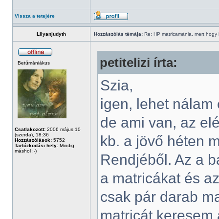
Vissza a tetejére
Lilyanjudyth
Hozzászólás témája:
Re: HP matricamánia, mert hogy il
petitelizi írta:
Betűmániákus
Szia,
igen, lehet nálam
de ami van, az el
Csatlakozott:
2006 május 10
(szerda), 18:36
kb. a jövő héten 
Hozzászólások:
5752
Tartózkodási hely:
Mindig
máshol :-)
Rendjéből. Az a b
a matricákat és a
csak pár darab ma
matricát keresem a