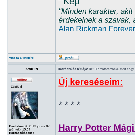
"Minden karakter, aki
érdekelnek a szavak, 
Alan Rickman Foreve
Vissza a tetejére
petitelizi
Hozzászólás témája:
Re: HP matricamánia, mert hogy il
Új kereséseim:
Zöldfülű
* * * *
Harry Potter Mági
Csatlakozott:
2013 június 07
(péntek), 15:57
Hozzászólások:
5