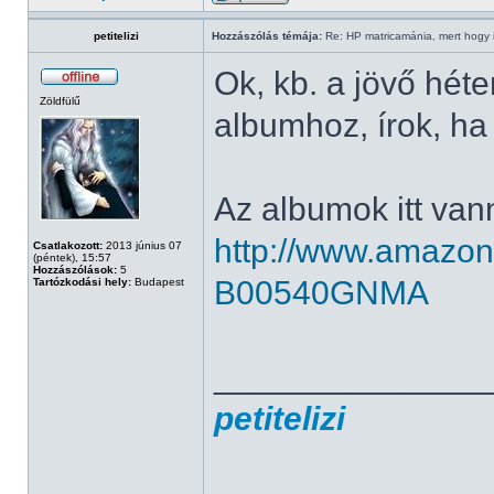
petitelizi
Hozzászólás témája:
Re: HP matricamánia, mert hogy il
Ok, kb. a jövő hét
Zöldfülű
albumhoz, írok, h
Az albumok itt van
http://www.amazo
Csatlakozott:
2013 június 07
(péntek), 15:57
Hozzászólások:
5
B00540GNMA
Tartózkodási hely:
Budapest
______________
petitelizi