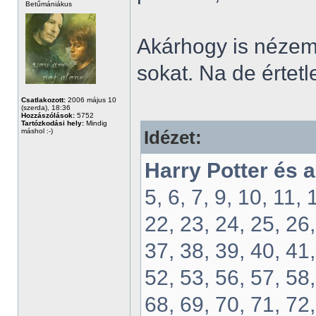
Betűmániákus
Akárhogy is nézem
sokat. Na de értetl
Csatlakozott:
2006 május 10
(szerda), 18:36
Hozzászólások:
5752
Tartózkodási hely:
Mindig
máshol :-)
Idézet:
Harry Potter és 
5, 6, 7, 9, 10, 11,
22, 23, 24, 25, 26,
37, 38, 39, 40, 41,
52, 53, 56, 57, 58,
68, 69, 70, 71, 72,