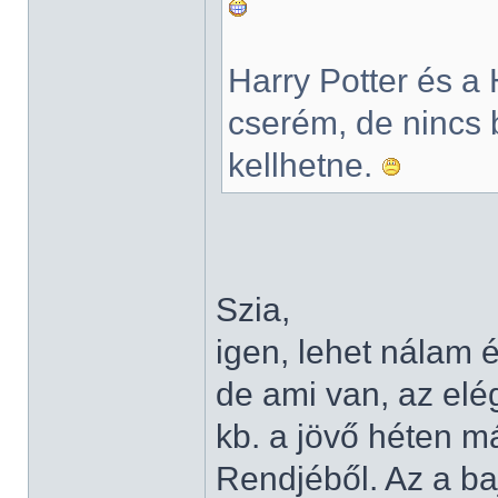
Harry Potter és a 
cserém, de nincs 
kellhetne.
Szia,
igen, lehet nálam 
de ami van, az elé
kb. a jövő héten m
Rendjéből. Az a ba