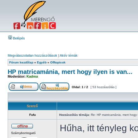
Belépés
Megválaszolatlan hozzászólások
|
Aktív témák
Fórum kezdőlap
»
Egyéb
»
Offtopicok
HP matricamánia, mert hogy ilyen is van...
Moderátor:
Kadma
Oldal:
1
/
2
[ 53 hozzászólás ]
Szerző
Fufu
Hozzászólás témája:
Re: HP matricamánia, mert hogy il
Hűha, itt tényleg 
Szárnybontogató