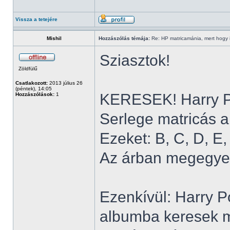
Vissza a tetejére
Mishil
Hozzászólás témája:
Re: HP matricamánia, mert hogy il
Sziasztok!
Zöldfülű
Csatlakozott:
2013 július 26
(péntek), 14:05
KERESEK! Harry Po
Hozzászólások:
1
Serlege matricás a
Ezeket: B, C, D, E, 
Az árban megegye
Ezenkívül: Harry P
albumba keresek m