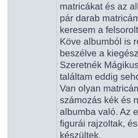
matricákat és az a
pár darab matricám
keresem a felsorol
Köve albumból is r
beszélve a kiegész
Szeretnék Mágikus 
találtam eddig seh
Van olyan matricám
számozás kék és ni
albumba való. Az e
figurái rajzoltak, 
készültek.