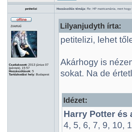
petitelizi
Hozzászólás témája:
Re: HP matricamánia, mert hogy il
Lilyanjudyth írta:
Zöldfülű
petitelizi, lehet t
Akárhogy is néze
Csatlakozott:
2013 június 07
(péntek), 15:57
sokat. Na de értet
Hozzászólások:
5
Tartózkodási hely:
Budapest
Idézet:
Harry Potter és
4, 5, 6, 7, 9, 10, 