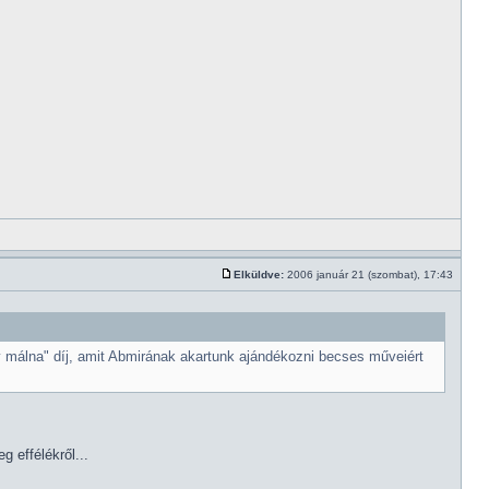
Elküldve:
2006 január 21 (szombat), 17:43
y málna" díj, amit Abmirának akartunk ajándékozni becses műveiért
g effélékről...