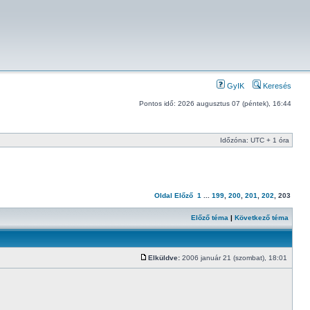
GyIK
Keresés
Pontos idő: 2026 augusztus 07 (péntek), 16:44
Időzóna: UTC + 1 óra
Oldal
Előző
1
...
199
,
200
,
201
,
202
,
203
Előző téma
|
Következő téma
Elküldve:
2006 január 21 (szombat), 18:01