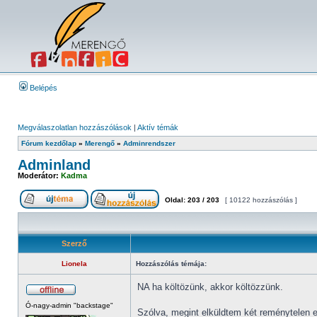
Belépés
Megválaszolatlan hozzászólások
|
Aktív témák
Fórum kezdőlap
»
Merengő
»
Adminrendszer
Adminland
Moderátor:
Kadma
Oldal:
203
/
203
[ 10122 hozzászólás ]
Szerző
Lionela
Hozzászólás témája:
NA ha költözünk, akkor költözzünk.
Ó-nagy-admin "backstage"
Szólva, megint elküldtem két reménytelen es