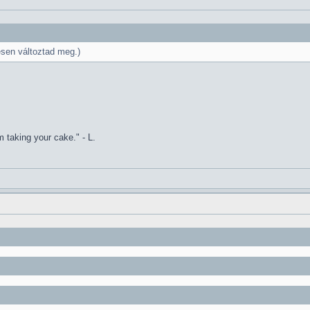
esen változtad meg.)
 taking your cake." - L.