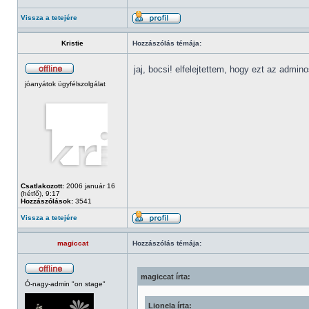
Vissza a tetejére
Kristie
Hozzászólás témája:
jaj, bocsi! elfelejtettem, hogy ezt az admino
jóanyátok ügyfélszolgálat
Csatlakozott:
2006 január 16
(hétfő), 9:17
Hozzászólások:
3541
Vissza a tetejére
magiccat
Hozzászólás témája:
magiccat írta:
Ó-nagy-admin "on stage"
Lionela írta: