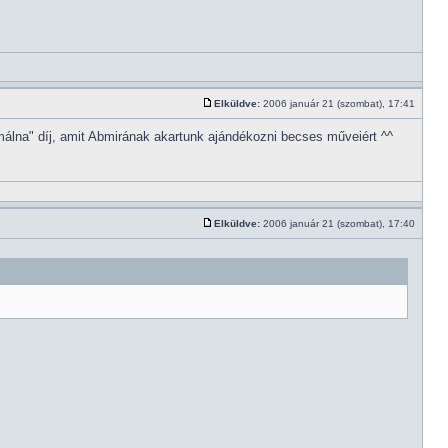
Elküldve:
2006 január 21 (szombat), 17:41
málna" díj, amit Abmirának akartunk ajándékozni becses műveiért ^^
Elküldve:
2006 január 21 (szombat), 17:40