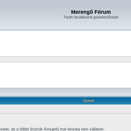
Merengő Fórum
Fanfic fanatikusok gyülekezőhelye
Üzenet
etet, de a többit (köztük Amygirlt) már tényleg nem vállalom.