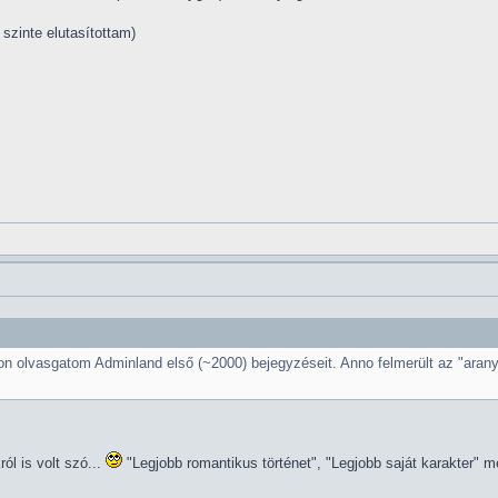
szinte elutasítottam)
mon olvasgatom Adminland első (~2000) bejegyzéseit. Anno felmerült az "aran
ól is volt szó...
"Legjobb romantikus történet", "Legjobb saját karakter" me