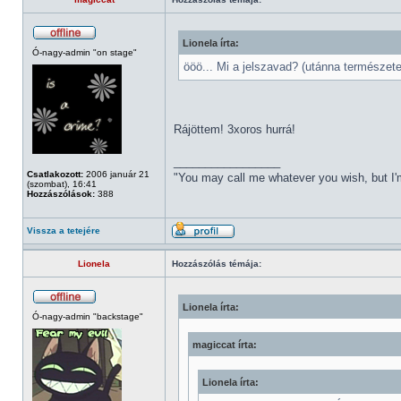
Lionela írta:
Ó-nagy-admin "on stage"
ööö... Mi a jelszavad? (utánna természet
Rájöttem! 3xoros hurrá!
_________________
Csatlakozott:
2006 január 21
"You may call me whatever you wish, but I'm
(szombat), 16:41
Hozzászólások:
388
Vissza a tetejére
Lionela
Hozzászólás témája:
Lionela írta:
Ó-nagy-admin "backstage"
magiccat írta:
Lionela írta: