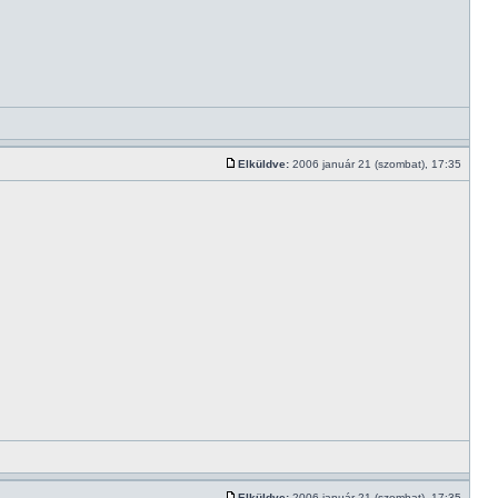
Elküldve:
2006 január 21 (szombat), 17:35
Elküldve:
2006 január 21 (szombat), 17:35