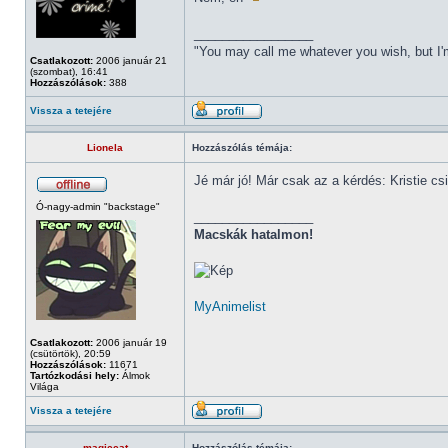
_________________
"You may call me whatever you wish, but I'm
Csatlakozott:
2006 január 21
(szombat), 16:41
Hozzászólások:
388
Vissza a tetejére
Lionela
Hozzászólás témája:
Jé már jó! Már csak az a kérdés: Kristie cs
Ó-nagy-admin "backstage"
_________________
Macskák hatalmon!
MyAnimelist
Csatlakozott:
2006 január 19
(csütörtök), 20:59
Hozzászólások:
11671
Tartózkodási hely:
Álmok
Világa
Vissza a tetejére
magiccat
Hozzászólás témája: