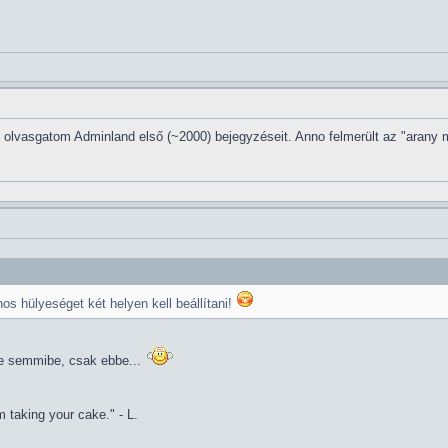
n olvasgatom Adminland első (~2000) bejegyzéseit. Anno felmerült az "arany 
nos hülyeséget két helyen kell beállítani!
e semmibe, csak ebbe...
 taking your cake." - L.