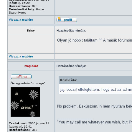
(péntek), 16:29
Hozzászólások:
998
Tartózkodási hely:
Home
Sweet Home
Vissza a tetejére
Krisy
Hozzászólás témája:
Olyan jó hobbit találtam ^^ A másik fórumo
Vissza a tetejére
magiccat
Hozzászólás témája:
Kristie írta:
Ó-nagy-admin "on stage"
jaj, bocsi! elfelejtettem, hogy ezt az admi
No problem. Esküszöm, h nem nyúltam bel
_________________
"You may call me whatever you wish, but I'm
Csatlakozott:
2006 január 21
(szombat), 16:41
Hozzászólások:
388