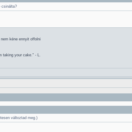
 csinálta?
nem kéne ennyit offolni
 taking your cake." - L.
etesen változtad meg.)