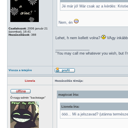
Jé már jó! Már csak az a kérdés: Kristie
Nem, én
Csatlakozott:
2006 január 21
(szombat), 16:41
Hozzászólások:
388
Lehet, h nem kellett volna?
VAgy inkább 
_________________
"You may call me whatever you wish, but I'm
Vissza a tetejére
Lionela
Hozzászólás témája:
magiccat írta:
Ó-nagy-admin "backstage"
Lionela írta:
ööö... Mi a jelszavad? (utánna termész