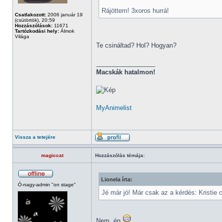
Rájöttem! 3xoros hurrá!
Csatlakozott:
2006 január 19
(csütörtök), 20:59
Hozzászólások:
11671
Tartózkodási hely:
Álmok
Világa
Te csináltad? Hol? Hogyan?
_________________
Macskák hatalmon!
MyAnimelist
Vissza a tetejére
magiccat
Hozzászólás témája:
Lionela írta:
Ó-nagy-admin "on stage"
Jé már jó! Már csak az a kérdés: Kristie c
Nem, én