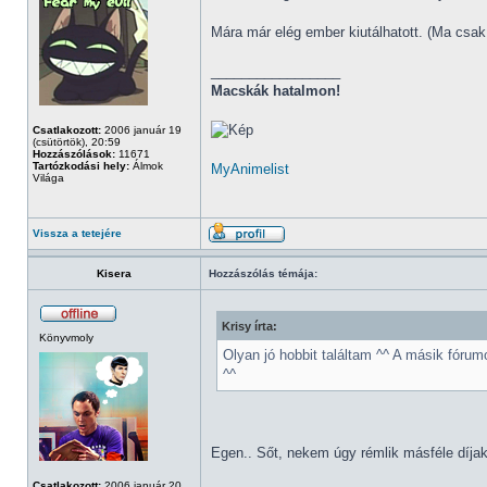
Mára már elég ember kiutálhatott. (Ma csak 
_________________
Macskák hatalmon!
Csatlakozott:
2006 január 19
(csütörtök), 20:59
Hozzászólások:
11671
Tartózkodási hely:
Álmok
MyAnimelist
Világa
Vissza a tetejére
Kisera
Hozzászólás témája:
Krisy írta:
Könyvmoly
Olyan jó hobbit találtam ^^ A másik fóru
^^
Egen.. Sőt, nekem úgy rémlik másféle díjakr
Csatlakozott:
2006 január 20