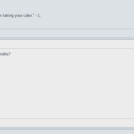
 taking your cake." - L.
inálta?