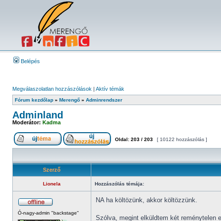
Belépés
Megválaszolatlan hozzászólások
|
Aktív témák
Fórum kezdőlap
»
Merengő
»
Adminrendszer
Adminland
Moderátor:
Kadma
Oldal:
203
/
203
[ 10122 hozzászólás ]
Szerző
Lionela
Hozzászólás témája:
NA ha költözünk, akkor költözzünk.
Ó-nagy-admin "backstage"
Szólva, megint elküldtem két reménytelen es