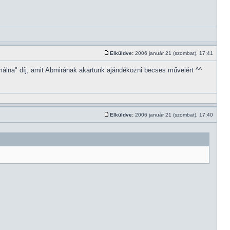
Elküldve:
2006 január 21 (szombat), 17:41
málna" díj, amit Abmirának akartunk ajándékozni becses műveiért ^^
Elküldve:
2006 január 21 (szombat), 17:40