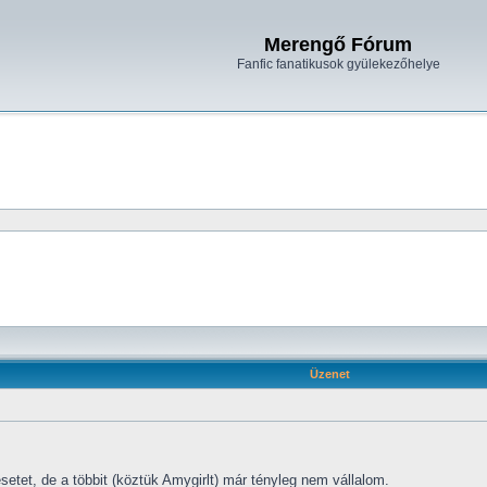
Merengő Fórum
Fanfic fanatikusok gyülekezőhelye
Üzenet
etet, de a többit (köztük Amygirlt) már tényleg nem vállalom.