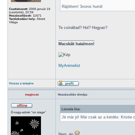
Rájöttem! 3xoros hurrá!
Csatlakozott:
2006 január 19
(csütörtök), 20:59
Hozzászólások:
11671
Tartózkodási hely:
Álmok
Világa
Te csináltad? Hol? Hogyan?
_________________
Macskák hatalmon!
MyAnimelist
Vissza a tetejére
magiccat
Hozzászólás témája:
Lionela írta:
Ó-nagy-admin "on stage"
Jé már jó! Már csak az a kérdés: Kristie c
Nem, én