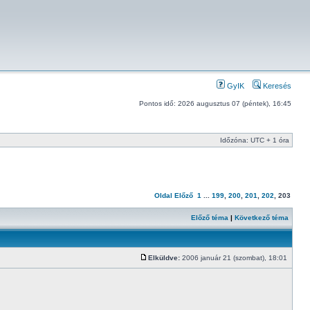
GyIK
Keresés
Pontos idő: 2026 augusztus 07 (péntek), 16:45
Időzóna: UTC + 1 óra
Oldal
Előző
1
...
199
,
200
,
201
,
202
,
203
Előző téma
|
Következő téma
Elküldve:
2006 január 21 (szombat), 18:01