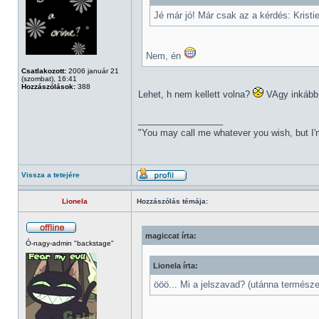
Jé már jó! Már csak az a kérdés: Kristie
Nem, én
Csatlakozott:
2006 január 21
(szombat), 16:41
Hozzászólások:
388
Lehet, h nem kellett volna?
VAgy inkább 
_________________
"You may call me whatever you wish, but I'm
Vissza a tetejére
Lionela
Hozzászólás témája:
magiccat írta:
Ó-nagy-admin "backstage"
Lionela írta:
ööö... Mi a jelszavad? (utánna termész