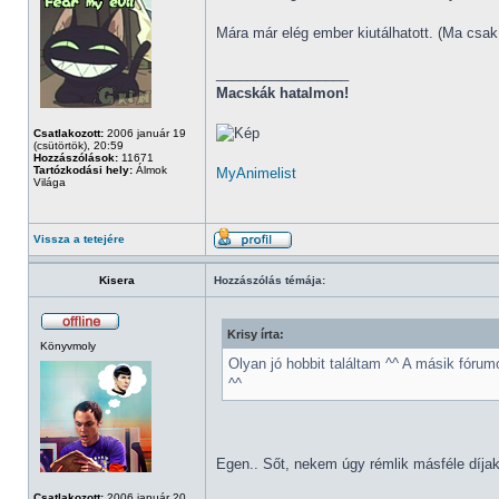
Mára már elég ember kiutálhatott. (Ma csak 
_________________
Macskák hatalmon!
Csatlakozott:
2006 január 19
(csütörtök), 20:59
Hozzászólások:
11671
Tartózkodási hely:
Álmok
MyAnimelist
Világa
Vissza a tetejére
Kisera
Hozzászólás témája:
Krisy írta:
Könyvmoly
Olyan jó hobbit találtam ^^ A másik fóru
^^
Egen.. Sőt, nekem úgy rémlik másféle díjakr
Csatlakozott:
2006 január 20