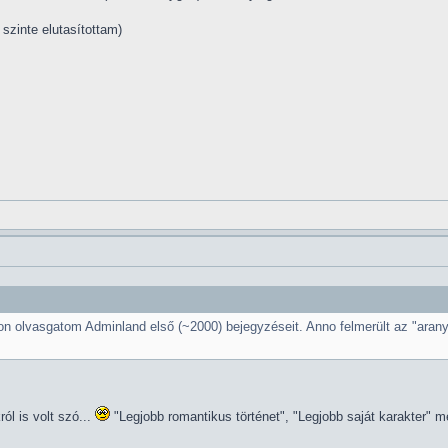
szinte elutasítottam)
mon olvasgatom Adminland első (~2000) bejegyzéseit. Anno felmerült az "aran
ól is volt szó...
"Legjobb romantikus történet", "Legjobb saját karakter" me