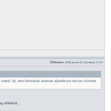
Elküldve:
2006 január 21 (szombat), 17:43
y málna" díj, amit Abmirának akartunk ajándékozni becses műveiért
g effélékről...