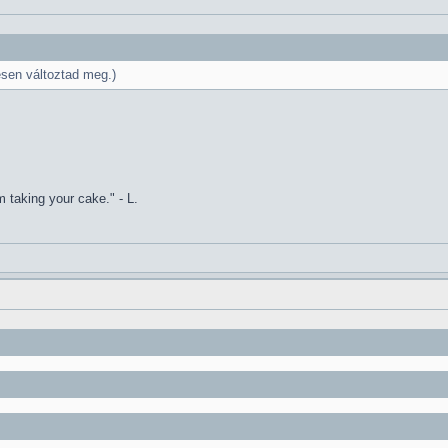
esen változtad meg.)
 taking your cake." - L.