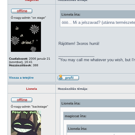
Lionela írta:
Ó-nagy-admin "on stage"
ööö... Mi a jelszavad? (utánna természet
Rájöttem! 3xoros hurrá!
_________________
Csatlakozott:
2006 január 21
"You may call me whatever you wish, but I'm
(szombat), 16:41
Hozzászólások:
388
Vissza a tetejére
Lionela
Hozzászólás témája:
Lionela írta:
Ó-nagy-admin "backstage"
magiccat írta:
Lionela írta: