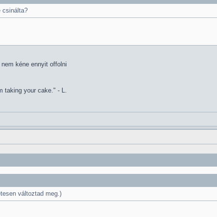
 csinálta?
nem kéne ennyit offolni
 taking your cake." - L.
etesen változtad meg.)