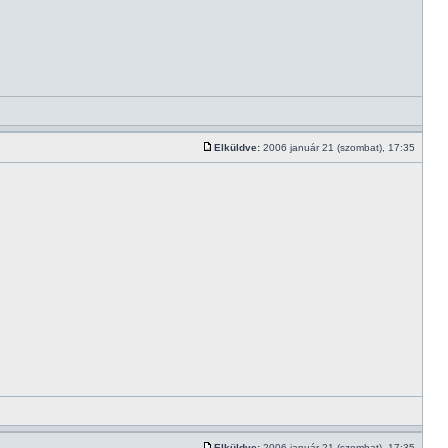
Elküldve:
2006 január 21 (szombat), 17:35
Elküldve:
2006 január 21 (szombat), 17:35