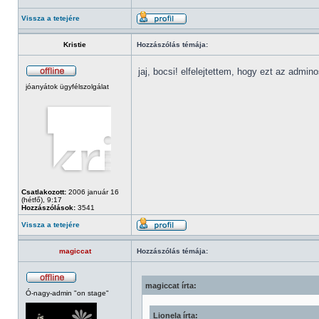
Vissza a tetejére
Kristie
Hozzászólás témája:
jaj, bocsi! elfelejtettem, hogy ezt az admino
jóanyátok ügyfélszolgálat
Csatlakozott:
2006 január 16
(hétfő), 9:17
Hozzászólások:
3541
Vissza a tetejére
magiccat
Hozzászólás témája:
magiccat írta:
Ó-nagy-admin "on stage"
Lionela írta: