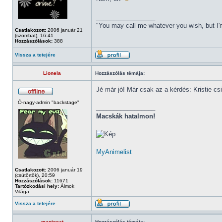
_________________
"You may call me whatever you wish, but I'm
Csatlakozott:
2006 január 21
(szombat), 16:41
Hozzászólások:
388
Vissza a tetejére
Lionela
Hozzászólás témája:
Jé már jó! Már csak az a kérdés: Kristie cs
Ó-nagy-admin "backstage"
_________________
Macskák hatalmon!
MyAnimelist
Csatlakozott:
2006 január 19
(csütörtök), 20:59
Hozzászólások:
11671
Tartózkodási hely:
Álmok
Világa
Vissza a tetejére
magiccat
Hozzászólás témája: