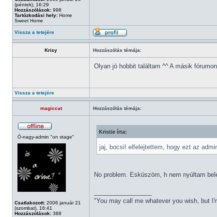
(péntek), 16:29
Hozzászólások:
998
Tartózkodási hely:
Home
Sweet Home
Vissza a tetejére
Krisy
Hozzászólás témája:
Olyan jó hobbit találtam ^^ A másik fórumo
Vissza a tetejére
magiccat
Hozzászólás témája:
Kristie írta:
Ó-nagy-admin "on stage"
jaj, bocsi! elfelejtettem, hogy ezt az admi
No problem. Esküszöm, h nem nyúltam bel
_________________
"You may call me whatever you wish, but I'm
Csatlakozott:
2006 január 21
(szombat), 16:41
Hozzászólások:
388