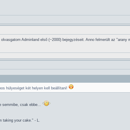
n olvasgatom Adminland első (~2000) bejegyzéseit. Anno felmerült az "arany 
nos hülyeséget két helyen kell beállítani!
e semmibe, csak ebbe...
 taking your cake." - L.