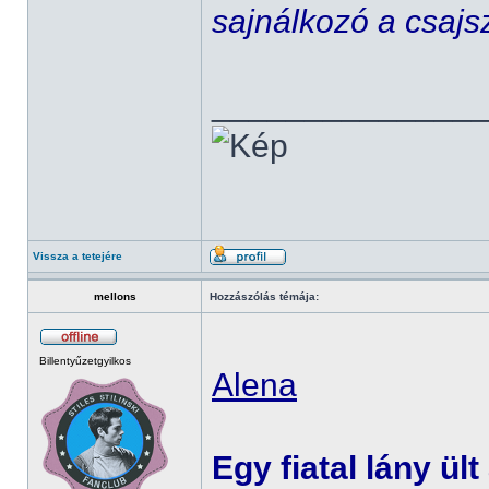
sajnálkozó a csajs
______________
Vissza a tetejére
mellons
Hozzászólás témája:
Billentyűzetgyilkos
Alena
Egy fiatal lány ült