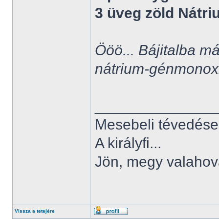
3 üveg zöld Nátr
Ööö... Bájitalba má
nátrium-génmonox
______________
Mesebeli tévedése
A királyfi...
Jön, megy valahov
Vissza a tetejére