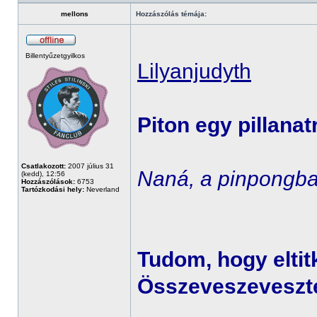
mellons
Hozzászólás témája:
Billentyűzetgyilkos
Lilyanjudyth
Piton egy pillanat
Csatlakozott:
2007 július 31
Naná, a pinpongba
(kedd), 12:56
Hozzászólások:
6753
Tartózkodási hely:
Neverland
Tudom, hogy eltit
Összeveszevesztél