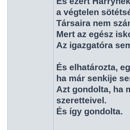
És ezért Harrynek
a végtelen sötéts
Társaira nem szám
Mert az egész isko
Az igazgatóra sem
És elhatározta, e
ha már senkije s
Azt gondolta, ha 
szeretteivel.
És így gondolta.