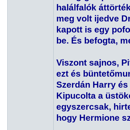
halálfalók áttört
meg volt ijedve Dr
kapott is egy pof
be. És befogta, mer
Viszont sajnos, P
ezt és büntetőmu
Szerdán Harry és
Kipucolta a üstök
egyszercsak, hirt
hogy Hermione sz