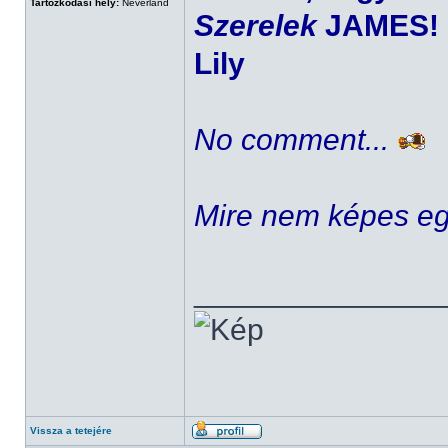
Tartózkodási hely:
Neverland
Szerelek
JAMES!
Lily
No comment...
Mire nem képes eg
______________
Vissza a tetejére