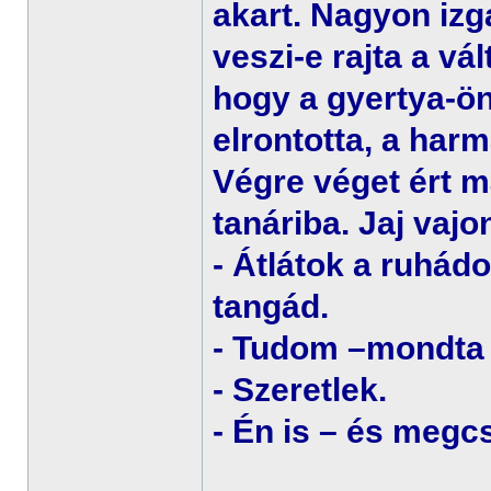
akart. Nagyon izg
veszi-e rajta a vá
hogy a gyertya-ön
elrontotta, a har
Végre véget ért m
tanáriba. Jaj vajo
- Átlátok a ruhád
tangád.
- Tudom –mondta
- Szeretlek.
- Én is – és megc