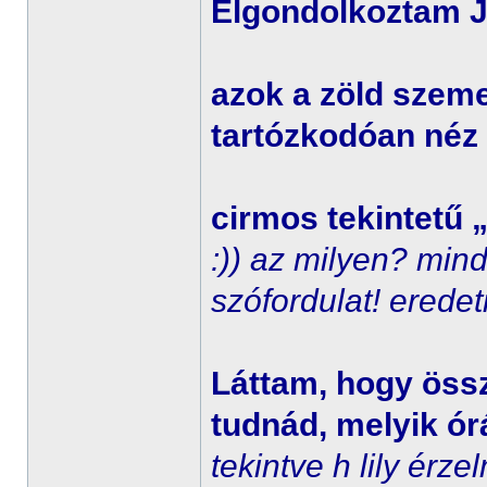
Elgondolkoztam J
azok a zöld szem
tartózkodóan néz
cirmos tekintetű 
:)) az milyen? min
szófordulat! eredet
Láttam, hogy öss
tudnád, melyik órá
tekintve h lily érz