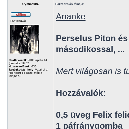
crystine004
Hozzászólás témája:
Ananke
Fanficbúvár
Perselus Piton és
másodikossal, ...
Csatlakozott:
2006 április 14
(péntek), 19:32
Hozzászólások:
630
Mert világosan is 
Tartózkodási hely:
Valahol a
föld felett de közel még a
talajhoz...
Hozzávalók:
0,5 üveg Felix feli
1 páfránygomba