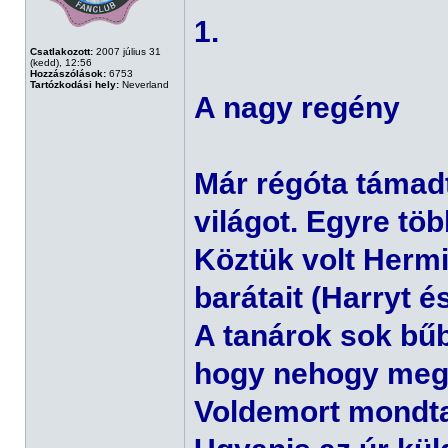
1.
Csatlakozott:
2007 július 31
(kedd), 12:56
Hozzászólások:
6753
Tartózkodási hely:
Neverland
A nagy regény
Már régóta támad
világot. Egyre t
Köztük volt Hermi
barátait (Harryt é
A tanárok sok bűb
hogy nehogy meg
Voldemort mondt