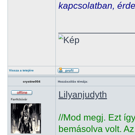
kapcsolatban, érde
______________
Vissza a tetejére
crystine004
Hozzászólás témája:
Lilyanjudyth
Fanficbúvár
//Mod megj. Ezt íg
bemásolva volt. Az