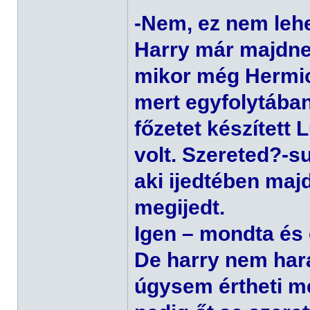
-Nem, ez nem lehe
Harry már majdne
mikor még Hermion
mert egyfolytában
főzetet készített 
volt. Szereted?-s
aki ijedtében maj
megijedt.
Igen – mondta és e
De harry nem hara
úgysem értheti m