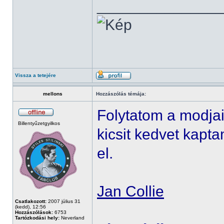
______________
Vissza a tetejére
mellons
Hozzászólás témája:
Folytatom a modja
Billentyűzetgyilkos
kicsit kedvet kap
el.
Jan Collie
Csatlakozott:
2007 július 31
(kedd), 12:56
Hozzászólások:
6753
Tartózkodási hely:
Neverland