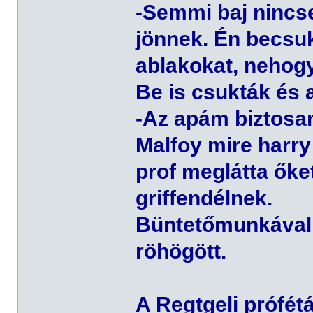
-Semmi baj nincs
jönnek. Én becsuk
ablakokat, nehog
Be is csukták és 
-Az apám biztosan
Malfoy mire harry
prof meglátta őke
griffendélnek.
Büntetőmunkával s
röhögött.
A Regtgeli prófét