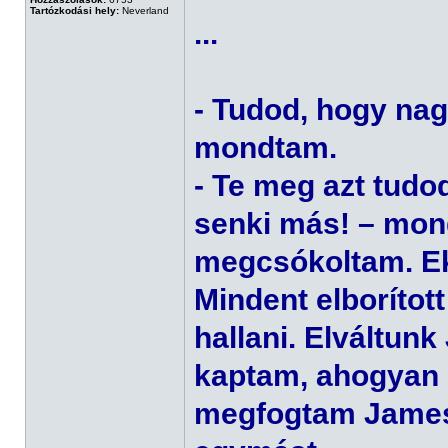
Tartózkodási hely:
Neverland
...
- Tudod, hogy nag
mondtam.
- Te meg azt tudo
senki más! – mon
megcsókoltam. Ek
Mindent elborított
hallani. Elváltun
kaptam, ahogyan ő 
megfogtam James 