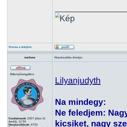
______________
Vissza a tetejére
mellons
Hozzászólás témája:
Billentyűzetgyilkos
Lilyanjudyth
Na mindegy:
Ne feledjem: Nag
Csatlakozott:
2007 július 31
kicsiket, nagy sze
(kedd), 12:56
Hozzászólások:
6753