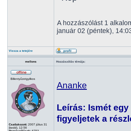
A hozzászólást 1 alkalom
január 02 (péntek), 14:0
Vissza a tetejére
mellons
Hozzászólás témája:
Billentyűzetgyilkos
Ananke
Leírás: Ismét egy r
figyeljetek a rész
Csatlakozott:
2007 július 31
(kedd), 12:56
Hozzászólások:
6753