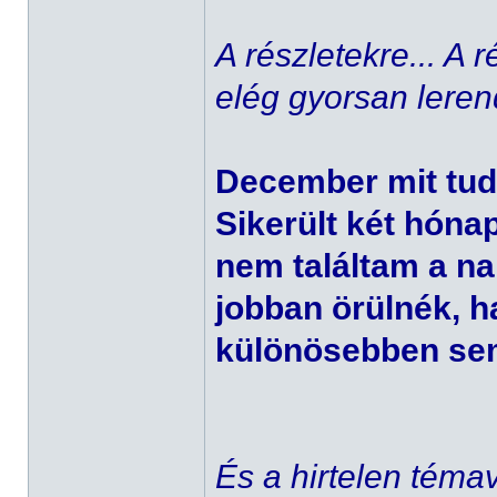
A részletekre... A
elég gyorsan leren
December mit tu
Sikerült két hóna
nem találtam a nap
jobban örülnék, h
különösebben sem
És a hirtelen téma