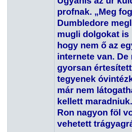
Ugyanis az úr kül
profnak. „Meg fog
Dumbledore megle
mugli dolgokat is
hogy nem ő az egy
internete van. D
gyorsan értesített
tegyenek óvintézk
már nem látogatha
kellett maradniuk
Ron nagyon föl v
vehetett trágyagrá