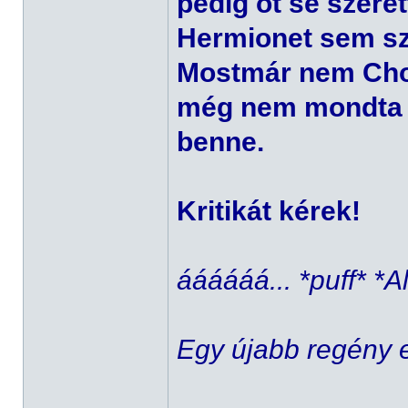
pedig őt se szere
Hermionet sem sz
Mostmár nem Chot
még nem mondta e
benne.
Kritikát kérek!
áááááá... *puff* *A
Egy újabb regény e