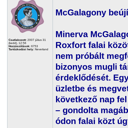
McGalagony beújít
Minerva McGalago
Csatlakozott:
2007 július 31
Roxfort falai közö
(kedd), 12:56
Hozzászólások:
6753
Tartózkodási hely:
Neverland
nem próbált megfe
bizonyos mugli tá
érdeklődését. Eg
üzletbe és megvet
következő nap fel
– gondolta magáb
ódon falai közt úg