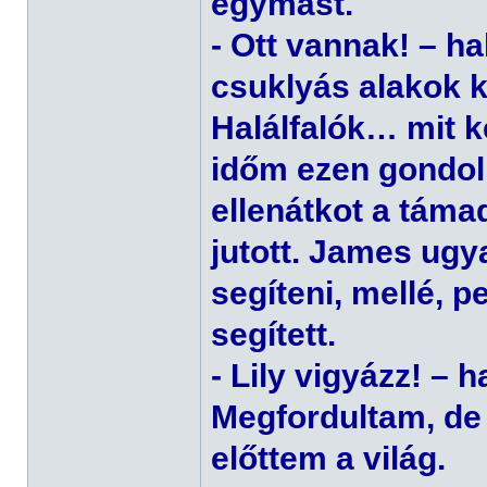
egymást.
- Ott vannak! – h
csuklyás alakok k
Halálfalók… mit k
időm ezen gondol
ellenátkot a tám
jutott. James ugya
segíteni, mellé, 
segített.
- Lily vigyázz! – 
Megfordultam, de
előttem a világ.