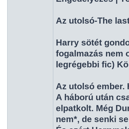
Az utolsó-The las
Harry sötét gondo
fogalmazás nem ol
legrégebbi fic) Kö
Az utolsó ember. 
A háború után cs
elpatkolt. Még D
nem*, de senki se 