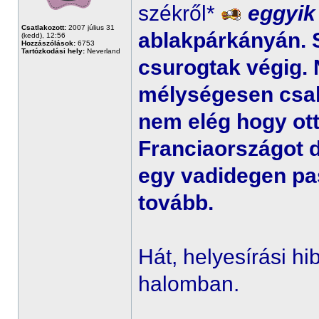
székről*
eggyik
Csatlakozott:
2007 július 31
ablakpárkányán. 
(kedd), 12:56
Hozzászólások:
6753
Tartózkodási hely:
Neverland
csurogtak végig
mélységesen csal
nem elég hogy ott
Franciaországot d
egy vadidegen pa
tovább.
Hát, helyesírási hi
halomban.