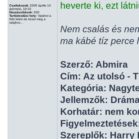
heverte ki, ezt látn
Csatlakozott:
2006 április 14
(péntek), 19:32
Hozzászólások:
630
Tartózkodási hely:
Valahol a
föld felett de közel még a
talajhoz...
Nem csalás és nem
ma kábé tíz perce l
Szerző: Abmira
Cím: Az utolsó - T
Kategória: Nagyt
Jellemzők: Dráma
Korhatár: nem ko
Figyelmeztetések
Szereplők: Harry 