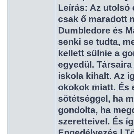
Leírás: Az utolsó
csak ő maradott 
Dumbledore és Ma
senki se tudta, m
kellett sülnie a g
egyedül. Társaira
iskola kihalt. Az 
okokok miatt. És 
sötétséggel, ha m
gondolta, ha megd
szeretteivel. És í
Engedélyezés | Tör