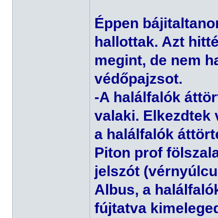
Éppen bájitaltano
hallottak. Azt hitt
megint, de nem ha
védőpajzsot.
-A halálfalók áttö
valaki. Elkezdtek 
a halálfalók áttör
Piton prof fölsza
jelszót (vérnyúlcu
Albus, a halálfaló
fújtatva kimelege