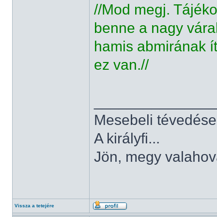
//Mod megj. Tájéko
benne a nagy vára
hamis abmirának ít
ez van.//
______________
Mesebeli tévedése
A királyfi...
Jön, megy valahov
Vissza a tetejére