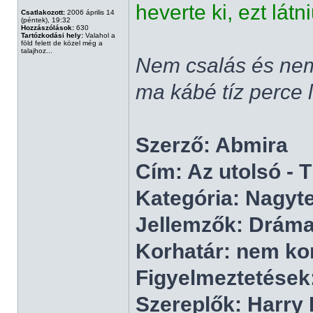
heverte ki, ezt látn
Csatlakozott:
2006 április 14
(péntek), 19:32
Hozzászólások:
630
Tartózkodási hely:
Valahol a
föld felett de közel még a
talajhoz...
Nem csalás és nem
ma kábé tíz perce l
Szerző: Abmira
Cím: Az utolsó - T
Kategória: Nagyt
Jellemzők: Dráma
Korhatár: nem ko
Figyelmeztetések
Szereplők: Harry 