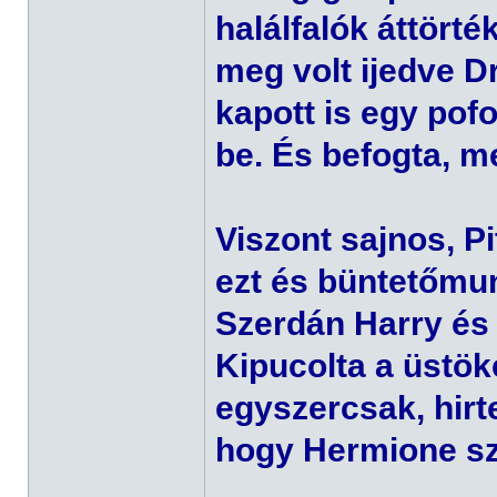
halálfalók áttört
meg volt ijedve Dr
kapott is egy pof
be. És befogta, mer
Viszont sajnos, P
ezt és büntetőmu
Szerdán Harry és
Kipucolta a üstök
egyszercsak, hirt
hogy Hermione sz