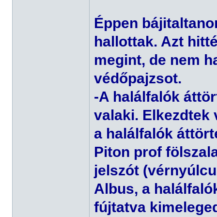
Éppen bájitaltano
hallottak. Azt hitt
megint, de nem ha
védőpajzsot.
-A halálfalók áttö
valaki. Elkezdtek 
a halálfalók áttör
Piton prof fölsza
jelszót (vérnyúlcu
Albus, a halálfaló
fújtatva kimelege