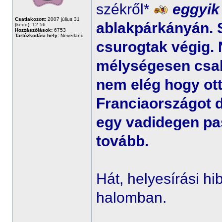
székről*
eggyik
Csatlakozott:
2007 július 31
ablakpárkányán. 
(kedd), 12:56
Hozzászólások:
6753
Tartózkodási hely:
Neverland
csurogtak végig
mélységesen csal
nem elég hogy ott
Franciaországot d
egy vadidegen pa
tovább.
Hát, helyesírási hi
halomban.