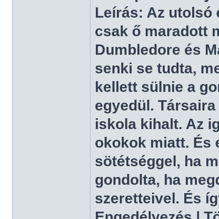
Leírás: Az utolsó
csak ő maradott 
Dumbledore és Ma
senki se tudta, m
kellett sülnie a g
egyedül. Társaira
iskola kihalt. Az 
okokok miatt. És 
sötétséggel, ha m
gondolta, ha megd
szeretteivel. És í
Engedélyezés | Tör