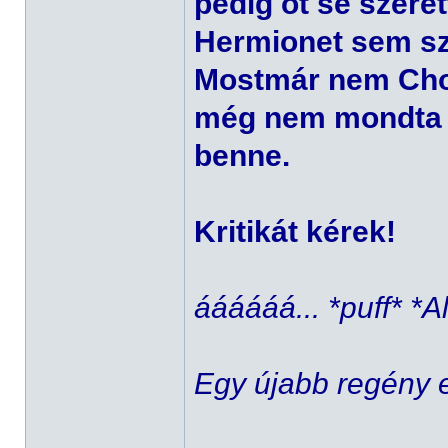
pedig őt se szere
Hermionet sem sz
Mostmár nem Chot
még nem mondta e
benne.
Kritikát kérek!
áááááá... *puff* *A
Egy újabb regény e