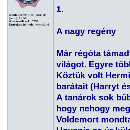
1.
Csatlakozott:
2007 július 31
(kedd), 12:56
Hozzászólások:
6753
Tartózkodási hely:
Neverland
A nagy regény
Már régóta támad
világot. Egyre t
Köztük volt Hermi
barátait (Harryt é
A tanárok sok bűb
hogy nehogy meg
Voldemort mondt