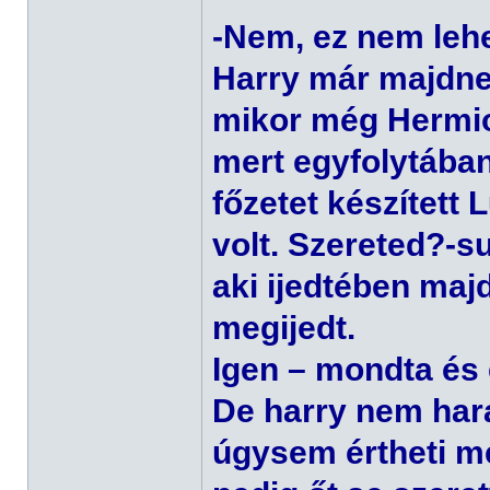
-Nem, ez nem lehe
Harry már majdne
mikor még Hermion
mert egyfolytában
főzetet készített 
volt. Szereted?-s
aki ijedtében maj
megijedt.
Igen – mondta és e
De harry nem hara
úgysem értheti m