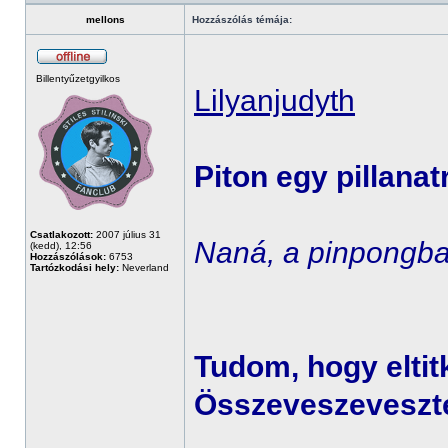
mellons
Hozzászólás témája:
Billentyűzetgyilkos
Lilyanjudyth
Piton egy pillanat
Csatlakozott:
2007 július 31
Naná, a pinpongba
(kedd), 12:56
Hozzászólások:
6753
Tartózkodási hely:
Neverland
Tudom, hogy eltit
Összeveszevesztél