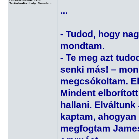
Tartózkodási hely:
Neverland
...
- Tudod, hogy nag
mondtam.
- Te meg azt tudo
senki más! – mon
megcsókoltam. Ek
Mindent elborított
hallani. Elváltun
kaptam, ahogyan ő 
megfogtam James 