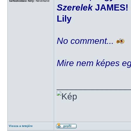
Tartózkodási hely:
Neverland
Szerelek
JAMES!
Lily
No comment...
Mire nem képes eg
______________
Vissza a tetejére