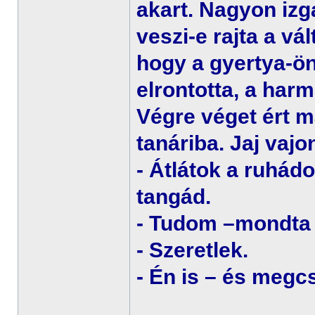
akart. Nagyon izg
veszi-e rajta a vá
hogy a gyertya-ön
elrontotta, a har
Végre véget ért m
tanáriba. Jaj vajo
- Átlátok a ruhád
tangád.
- Tudom –mondta
- Szeretlek.
- Én is – és megc