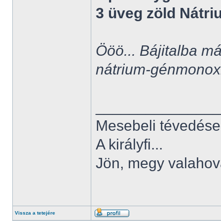
3 üveg zöld Nátr
Ööö... Bájitalba má
nátrium-génmonox
______________
Mesebeli tévedése
A királyfi...
Jön, megy valahov
Vissza a tetejére