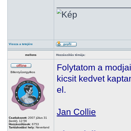
______________
Vissza a tetejére
mellons
Hozzászólás témája:
Folytatom a modja
Billentyűzetgyilkos
kicsit kedvet kap
el.
Jan Collie
Csatlakozott:
2007 július 31
(kedd), 12:56
Hozzászólások:
6753
Tartózkodási hely:
Neverland