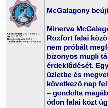
McGalagony beújít
Minerva McGalago
Csatlakozott:
2007 július 31
Roxfort falai közö
(kedd), 12:56
Hozzászólások:
6753
Tartózkodási hely:
Neverland
nem próbált megfe
bizonyos mugli tá
érdeklődését. Eg
üzletbe és megvet
következő nap fel
– gondolta magáb
ódon falai közt úg