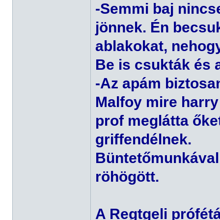
-Semmi baj nincs
jönnek. Én becsuk
ablakokat, nehog
Be is csukták és 
-Az apám biztosan
Malfoy mire harry
prof meglátta őke
griffendélnek.
Büntetőmunkával s
röhögött.
A Regtgeli prófét