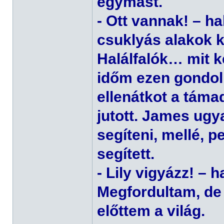
egymást.
- Ott vannak! – h
csuklyás alakok k
Halálfalók… mit k
időm ezen gondol
ellenátkot a tám
jutott. James ugya
segíteni, mellé, 
segített.
- Lily vigyázz! – 
Megfordultam, de
előttem a világ.