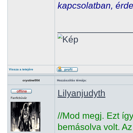
kapcsolatban, érde
______________
Vissza a tetejére
crystine004
Hozzászólás témája:
Lilyanjudyth
Fanficbúvár
//Mod megj. Ezt íg
bemásolva volt. Az