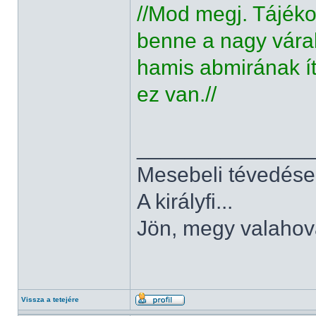
//Mod megj. Tájéko
benne a nagy vára
hamis abmirának ít
ez van.//
______________
Mesebeli tévedése
A királyfi...
Jön, megy valahov
Vissza a tetejére