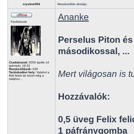
crystine004
Hozzászólás témája:
Ananke
Fanficbúvár
Perselus Piton és
másodikossal, ...
Csatlakozott:
2006 április 14
(péntek), 19:32
Hozzászólások:
630
Mert világosan is 
Tartózkodási hely:
Valahol a
föld felett de közel még a
talajhoz...
Hozzávalók:
0,5 üveg Felix feli
1 páfránygomba