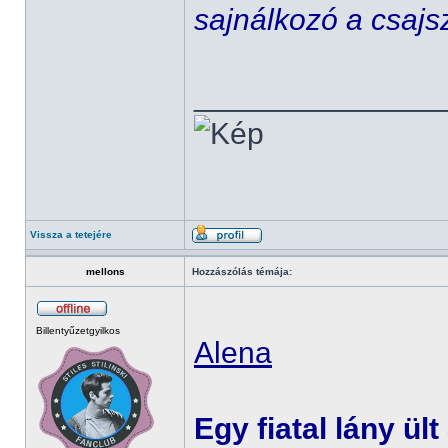
sajnálkozó a csajs
______________
Vissza a tetejére
mellons
Hozzászólás témája:
Billentyűzetgyilkos
Alena
Egy fiatal lány ült