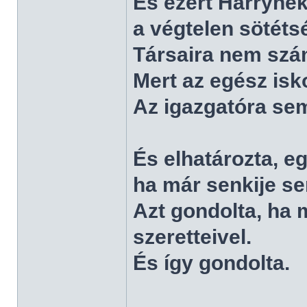
És ezért Harrynek
a végtelen sötéts
Társaira nem szám
Mert az egész isko
Az igazgatóra sem
És elhatározta, e
ha már senkije s
Azt gondolta, ha 
szeretteivel.
És így gondolta.