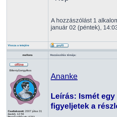
A hozzászólást 1 alkalom
január 02 (péntek), 14:0
Vissza a tetejére
mellons
Hozzászólás témája:
Billentyűzetgyilkos
Ananke
Leírás: Ismét egy r
figyeljetek a rész
Csatlakozott:
2007 július 31
(kedd), 12:56
Hozzászólások:
6753