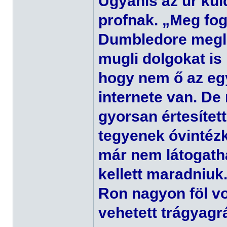
Ugyanis az úr kül
profnak. „Meg fog
Dumbledore megle
mugli dolgokat is
hogy nem ő az egy
internete van. D
gyorsan értesített
tegyenek óvintézk
már nem látogatha
kellett maradniuk
Ron nagyon föl v
vehetett trágyagrá