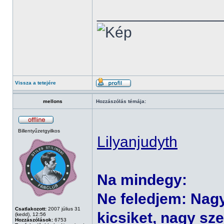
______________
Vissza a tetejére
mellons
Hozzászólás témája:
Billentyűzetgyilkos
Lilyanjudyth
Na mindegy:
Ne feledjem: Nag
Csatlakozott:
2007 július 31
kicsiket, nagy sze
(kedd), 12:56
Hozzászólások:
6753