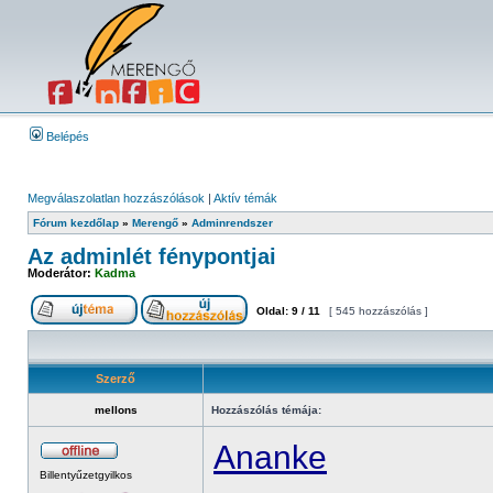
Belépés
Megválaszolatlan hozzászólások
|
Aktív témák
Fórum kezdőlap
»
Merengő
»
Adminrendszer
Az adminlét fénypontjai
Moderátor:
Kadma
Oldal:
9
/
11
[ 545 hozzászólás ]
Szerző
mellons
Hozzászólás témája:
Ananke
Billentyűzetgyilkos