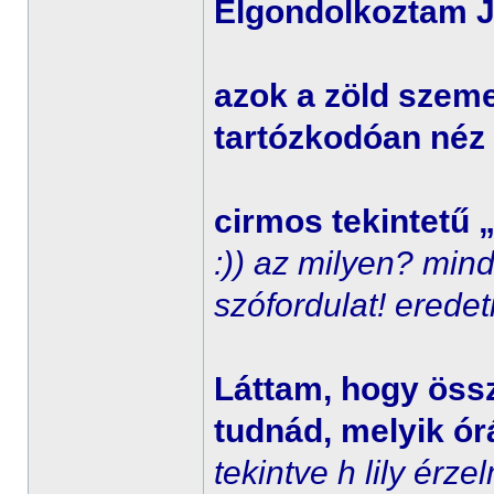
Elgondolkoztam J
azok a zöld szem
tartózkodóan néz
cirmos tekintetű 
:)) az milyen? min
szófordulat! eredet
Láttam, hogy öss
tudnád, melyik órá
tekintve h lily érz