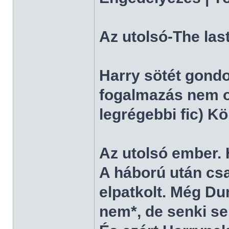
Az utolsó-The las
Harry sötét gondo
fogalmazás nem ol
legrégebbi fic) Kö
Az utolsó ember. 
A háború után cs
elpatkolt. Még D
nem*, de senki se 