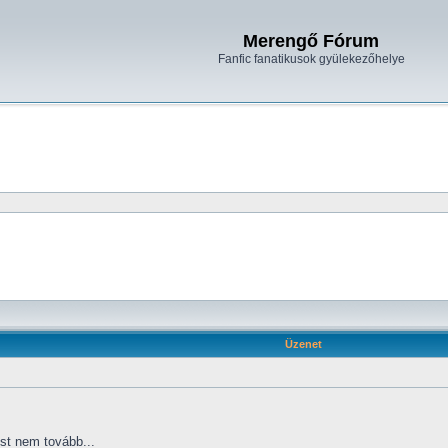
Merengő Fórum
Fanfic fanatikusok gyülekezőhelye
Üzenet
t nem tovább...