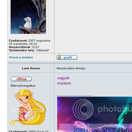
Csatlakozott:
2007 augusztus
30 (csütörtök), 18:12
Hozzászólások:
2122
Tartózkodási hely:
*eltévedt*
Vissza a tetejére
Luna Aurora
Hozzászólás témája:
vagyok
mentem
Billentyűzetgyilkos
_________________
Csatlakozott:
2006 június 14