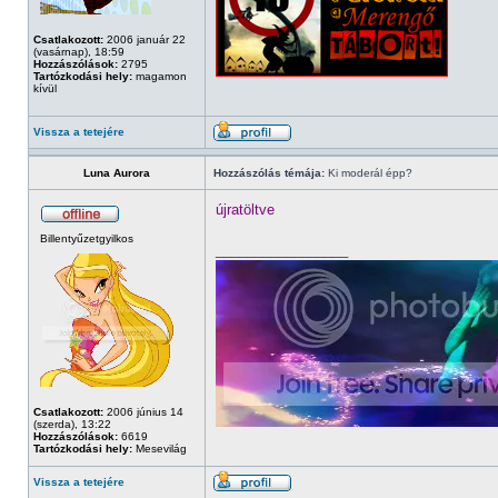
Csatlakozott:
2006 január 22
(vasárnap), 18:59
Hozzászólások:
2795
Tartózkodási hely:
magamon
kívül
Vissza a tetejére
Luna Aurora
Hozzászólás témája:
Ki moderál épp?
újratöltve
Billentyűzetgyilkos
_________________
Csatlakozott:
2006 június 14
(szerda), 13:22
Hozzászólások:
6619
Tartózkodási hely:
Mesevilág
Vissza a tetejére