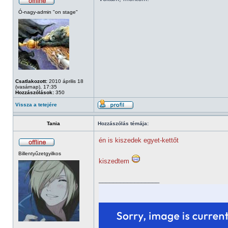
Ó-nagy-admin "on stage"
Csatlakozott:
2010 április 18
(vasárnap), 17:35
Hozzászólások:
350
Vissza a tetejére
Tania
Hozzászólás témája:
én is kiszedek egyet-kettőt
Billentyűzetgyilkos
kiszedtem
_________________