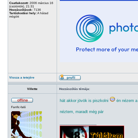
Csatlakozott:
2006 március 16
(csütörtök), 21:31
Hozzászólások:
7136
Tartózkodási hely:
A hátad
mögött
Vissza a tetejére
Villette
Hozzászólás témája:
hát akkor jövök is piszkolni
én nézem a 
Fanfic-faló
néztem, maradt még pár
_________________