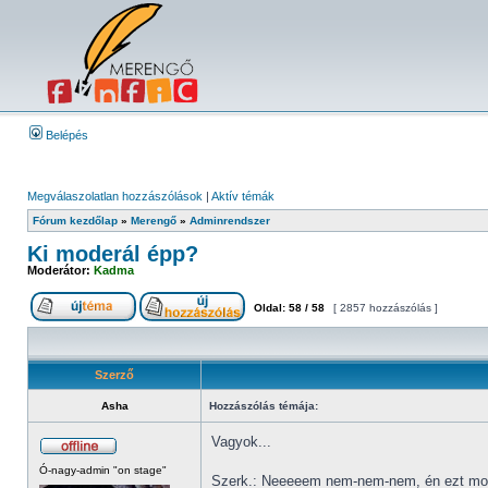
Belépés
Megválaszolatlan hozzászólások
|
Aktív témák
Fórum kezdőlap
»
Merengő
»
Adminrendszer
Ki moderál épp?
Moderátor:
Kadma
Oldal:
58
/
58
[ 2857 hozzászólás ]
Szerző
Asha
Hozzászólás témája:
Vagyok...
Ó-nagy-admin "on stage"
Szerk.: Neeeeem nem-nem-nem, én ezt mos