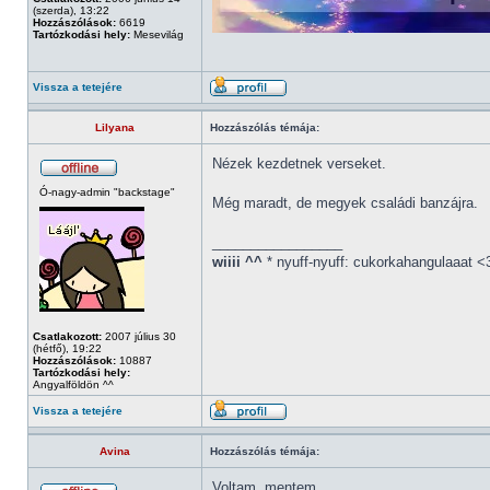
(szerda), 13:22
Hozzászólások:
6619
Tartózkodási hely:
Mesevilág
Vissza a tetejére
Lilyana
Hozzászólás témája:
Nézek kezdetnek verseket.
Ó-nagy-admin "backstage"
Még maradt, de megyek családi banzájra.
_________________
wiiii ^^
* nyuff-nyuff: cukorkahangulaaat <
Csatlakozott:
2007 július 30
(hétfő), 19:22
Hozzászólások:
10887
Tartózkodási hely:
Angyalföldön ^^
Vissza a tetejére
Avina
Hozzászólás témája:
Voltam, mentem.