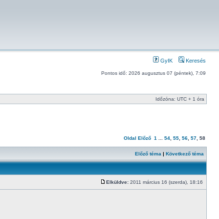
GyIK
Keresés
Pontos idő: 2026 augusztus 07 (péntek), 7:09
Időzóna: UTC + 1 óra
Oldal
Előző
1
...
54
,
55
,
56
,
57
,
58
Előző téma
|
Következő téma
Elküldve:
2011 március 16 (szerda), 18:16