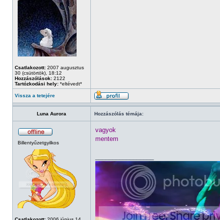
Csatlakozott:
2007 augusztus
30 (csütörtök), 18:12
Hozzászólások:
2122
Tartózkodási hely:
*eltévedt*
Vissza a tetejére
Luna Aurora
Hozzászólás témája:
vagyok
mentem
Billentyűzetgyilkos
_________________
Csatlakozott:
2006 június 14