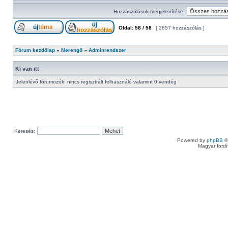
Hozzászólások megjelenítése:
Oldal:
58
/
58
[ 2857 hozzászólás ]
Fórum kezdőlap
»
Merengő
»
Adminrendszer
Ki van itt
Jelenlévő fórumozók: nincs regisztrált felhasználó valamint 0 vendég
Keresés:
Powered by
phpBB
©
Magyar ford