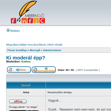
Belépés
Megválaszolatlan hozzászólások
|
Aktív témák
Fórum kezdőlap
»
Merengő
»
Adminrendszer
Ki moderál épp?
Moderátor:
Kadma
Oldal:
58
/
58
[ 2857 hozzászólás ]
Szerző
Asha
Hozzászólás témája:
Vagyok...
Ó-nagy-admin "on stage"
Szerk.: Neeeeem nem-nem-nem, én ezt mos