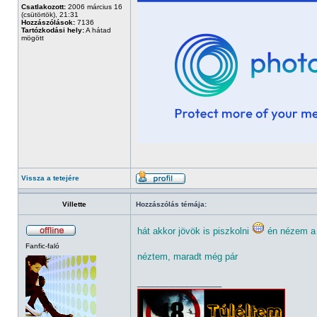
Csatlakozott:
2006 március 16
(csütörtök), 21:31
Hozzászólások:
7136
Tartózkodási hely:
A hátad
mögött
Vissza a tetejére
Villette
Hozzászólás témája:
hát akkor jövök is piszkolni
én nézem a 
Fanfic-faló
néztem, maradt még pár
_________________