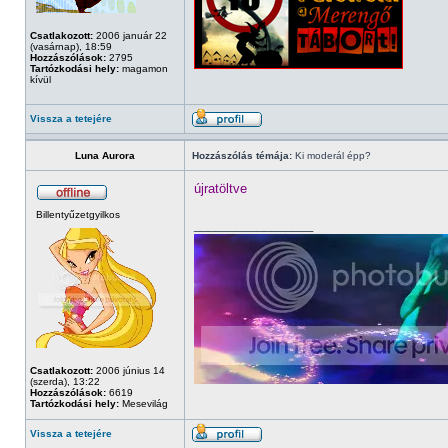
Csatlakozott:
2006 január 22
(vasárnap), 18:59
Hozzászólások:
2795
Tartózkodási hely:
magamon
kívül
Vissza a tetejére
Luna Aurora
Hozzászólás témája:
Ki moderál épp?
újratöltve
Billentyűzetgyilkos
_________________
Csatlakozott:
2006 június 14
(szerda), 13:22
Hozzászólások:
6619
Tartózkodási hely:
Mesevilág
Vissza a tetejére