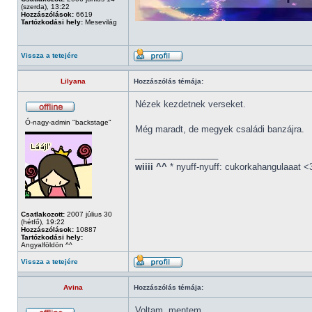
(szerda), 13:22
Hozzászólások:
6619
Tartózkodási hely:
Mesevilág
Vissza a tetejére
Lilyana
Hozzászólás témája:
Nézek kezdetnek verseket.
Ó-nagy-admin "backstage"
Még maradt, de megyek családi banzájra.
_________________
wiiii ^^
* nyuff-nyuff: cukorkahangulaaat <
Csatlakozott:
2007 július 30
(hétfő), 19:22
Hozzászólások:
10887
Tartózkodási hely:
Angyalföldön ^^
Vissza a tetejére
Avina
Hozzászólás témája:
Voltam, mentem.