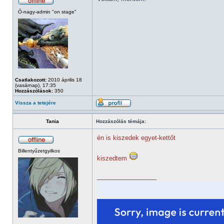
Ó-nagy-admin "on stage"
Csatlakozott:
2010 április 18
(vasárnap), 17:35
Hozzászólások:
350
Vissza a tetejére
Tania
Hozzászólás témája:
én is kiszedek egyet-kettőt
Billentyűzetgyilkos
kiszedtem
_________________