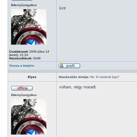
Billentyűzetgyilkos
kint
Csatlakozott:
2009 július 14
(kedd), 21:24
Hozzászólások:
6248
Vissza a tetejére
Elyes
Hozzászólás témája:
Re: Ki moderál épp?
voltam, négy maradt
Billentyűzetgyilkos