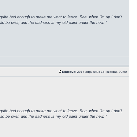
een quite bad enough to make me want to leave. See, when I'm up I don't
uld be over, and the sadness is my old paint under the new. ”
Elküldve:
2017 augusztus 16 (szerda), 20:00
een quite bad enough to make me want to leave. See, when I'm up I don't
uld be over, and the sadness is my old paint under the new. ”