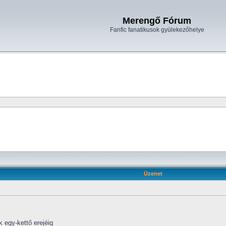
Merengő Fórum
Fanfic fanatikusok gyülekezőhelye
Üzenet
 egy-kettő erejéig