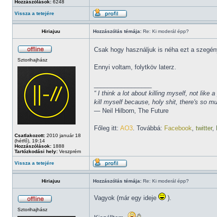
Hozzászólások:
6248
Vissza a tetejére
Hiriajuu
Hozzászólás témája:
Re: Ki moderál épp?
Csak hogy használjuk is néha ezt a szegén
Sztorihajhász
Ennyi voltam, folytköv laterz.
_________________
“ I think a lot about killing myself, not li
kill myself because, holy shit, there's so 
― Neil Hilborn, The Future
Főleg itt:
AO3
. Továbbá:
Facebook
,
twitter
,
Csatlakozott:
2010 január 18
(hétfő), 19:14
Hozzászólások:
1888
Tartózkodási hely:
Veszprém
Vissza a tetejére
Hiriajuu
Hozzászólás témája:
Re: Ki moderál épp?
Vagyok (már egy ideje
).
Sztorihajhász