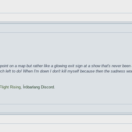
ke a point on a map but rather like a glowing exit sign at a show that's never b
much left to do! When I'm down I don't kill myself because then the sadness wo
Flight Rising
,
Íróbarlang Discord
.