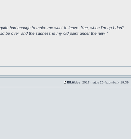
een quite bad enough to make me want to leave. See, when I'm up I don't
uld be over, and the sadness is my old paint under the new. ”
Elküldve:
2017 május 20 (szombat), 19:39