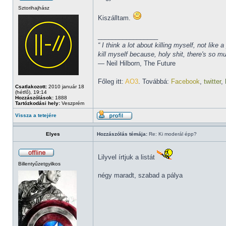
Sztorihajhász
Kiszálltam.
_________________
“ I think a lot about killing myself, not li
kill myself because, holy shit, there's so 
― Neil Hilborn, The Future
Főleg itt:
AO3
. Továbbá:
Facebook
,
twitter
,
Csatlakozott:
2010 január 18
(hétfő), 19:14
Hozzászólások:
1888
Tartózkodási hely:
Veszprém
Vissza a tetejére
Elyes
Hozzászólás témája:
Re: Ki moderál épp?
Lilyvel írtjuk a listát
Billentyűzetgyilkos
négy maradt, szabad a pálya