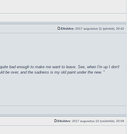
Elküldve:
2017 augusztus 11 (péntek), 20:42
een quite bad enough to make me want to leave. See, when I'm up I don't
uld be over, and the sadness is my old paint under the new. ”
Elküldve:
2017 augusztus 10 (csütörtök), 20:09