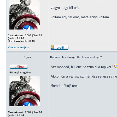
vagyok egy fél órát
voltam egy fél órát, mára ennyi voltam
Csatlakozott:
2009 július 14
(kedd), 21:24
Hozzászólások:
6248
Vissza a tetejére
Elyes
Hozzászólás témája:
Re: Ki moderál épp?
Azt mondod, h illene használni a topikot?
Billentyűzetgyilkos
Akkor jön a váltás, szintén össze-vissza n
*fáradt sóhaj* üres
Csatlakozott:
2009 július 14
(kedd), 21:24