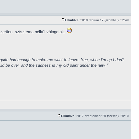
Elküldve:
2018 február 17 (szombat), 22:49
szerűen, szisztéma nélkül válogatok.
een quite bad enough to make me want to leave. See, when I'm up I don't
uld be over, and the sadness is my old paint under the new. ”
Elküldve:
2017 szeptember 20 (szerda), 20:10