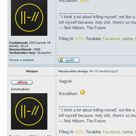
Kiszálltam.
_________________
“ I think a lot about killing myself, not li
kill myself because, holy shit, there's so 
― Neil Hilborn, The Future
Főleg itt:
AO3
. Továbbá:
Facebook
,
twitter
,
Csatlakozott:
2010 január 18
(hétfő), 19:14
Hozzászólások:
1888
Tartózkodási hely:
Veszprém
Vissza a tetejére
Hiriajuu
Hozzászólás témája:
Re: Ki moderál épp?
Vagyok.
Sztorihajhász
Kiszálltam.
_________________
“ I think a lot about killing myself, not li
kill myself because, holy shit, there's so 
― Neil Hilborn, The Future
Főleg itt:
AO3
. Továbbá:
Facebook
,
twitter
,