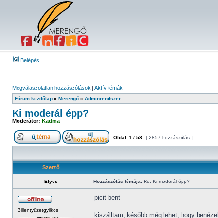
Belépés
Megválaszolatlan hozzászólások
|
Aktív témák
Fórum kezdőlap
»
Merengő
»
Adminrendszer
Ki moderál épp?
Moderátor:
Kadma
Oldal:
1
/
58
[ 2857 hozzászólás ]
Szerző
Elyes
Hozzászólás témája:
Re: Ki moderál épp?
picit bent
Billentyűzetgyilkos
kiszálltam, később még lehet, hogy benézek