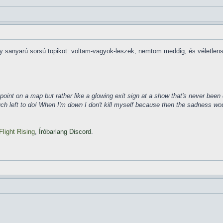
y sanyarú sorsú topikot: voltam-vagyok-leszek, nemtom meddig, és véletlen
ke a point on a map but rather like a glowing exit sign at a show that's never b
much left to do! When I'm down I don't kill myself because then the sadness wo
Flight Rising
,
Íróbarlang Discord
.