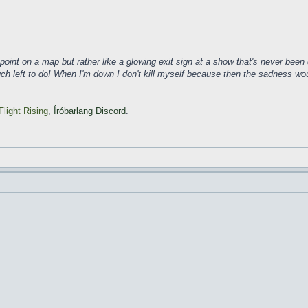
ke a point on a map but rather like a glowing exit sign at a show that's never b
much left to do! When I'm down I don't kill myself because then the sadness wo
Flight Rising
,
Íróbarlang Discord
.