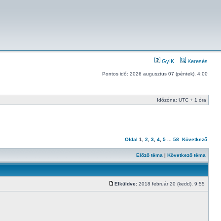
GyIK
Keresés
Pontos idő: 2026 augusztus 07 (péntek), 4:00
Időzóna: UTC + 1 óra
Oldal
1
,
2
,
3
,
4
,
5
...
58
Következő
Előző téma
|
Következő téma
Elküldve:
2018 február 20 (kedd), 9:55