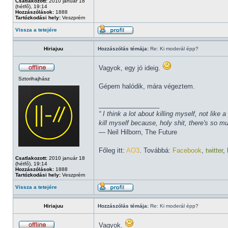
Csatlakozott:
2010 január 18
(hétfő), 19:14
Hozzászólások:
1888
Tartózkodási hely:
Veszprém
Vissza a tetejére
Hiriajuu
Hozzászólás témája:
Re: Ki moderál épp?
Vagyok, egy jó ideig.
Sztorihajhász
Gépem halódik, mára végeztem.
_________________
“ I think a lot about killing myself, not li
kill myself because, holy shit, there's so 
― Neil Hilborn, The Future
Főleg itt:
AO3
. Továbbá:
Facebook
,
twitter
,
Csatlakozott:
2010 január 18
(hétfő), 19:14
Hozzászólások:
1888
Tartózkodási hely:
Veszprém
Vissza a tetejére
Hiriajuu
Hozzászólás témája:
Re: Ki moderál épp?
Vagyok.