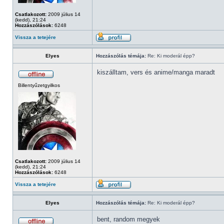
Csatlakozott:
2009 július 14
(kedd), 21:24
Hozzászólások:
6248
Vissza a tetejére
Elyes
Hozzászólás témája:
Re: Ki moderál épp?
kiszálltam, vers és anime/manga maradt
Billentyűzetgyilkos
Csatlakozott:
2009 július 14
(kedd), 21:24
Hozzászólások:
6248
Vissza a tetejére
Elyes
Hozzászólás témája:
Re: Ki moderál épp?
bent, random megyek