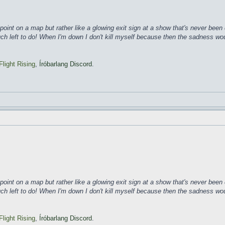
ke a point on a map but rather like a glowing exit sign at a show that's never b
much left to do! When I'm down I don't kill myself because then the sadness wo
Flight Rising
,
Íróbarlang Discord
.
ke a point on a map but rather like a glowing exit sign at a show that's never b
much left to do! When I'm down I don't kill myself because then the sadness wo
Flight Rising
,
Íróbarlang Discord
.