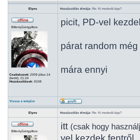
Elyes
Hozzászólás témája:
Re: Ki moderál épp?
picit, PD-vel kezde
Billentyűzetgyilkos
párat random még 
mára ennyi
Csatlakozott:
2009 július 14
(kedd), 21:24
Hozzászólások:
6248
Vissza a tetejére
Elyes
Hozzászólás témája:
Re: Ki moderál épp?
itt
(csak hogy használ
Billentyűzetgyilkos
vel kezdek fentről