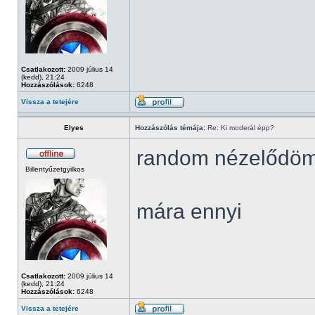
Csatlakozott:
2009 július 14
(kedd), 21:24
Hozzászólások:
6248
Vissza a tetejére
Elyes
Hozzászólás témája:
Re: Ki moderál épp?
random nézelődö
Billentyűzetgyilkos
mára ennyi
Csatlakozott:
2009 július 14
(kedd), 21:24
Hozzászólások:
6248
Vissza a tetejére