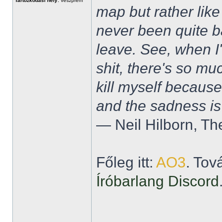
Tartózkodási hely:
Veszprém
map but rather like
never been quite 
leave. See, when I'
shit, there's so mu
kill myself becaus
and the sadness is
― Neil Hilborn, Th
Főleg itt:
AO3
. Tov
Íróbarlang Discord