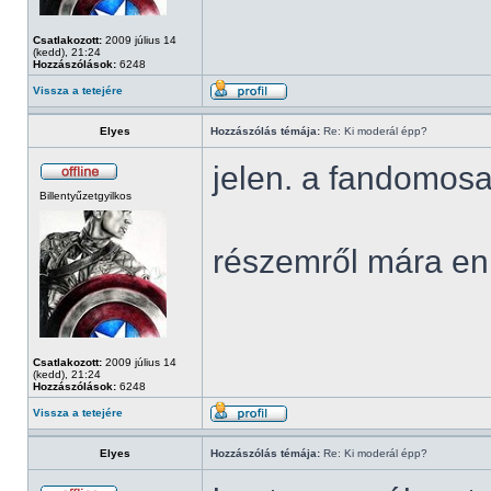
Csatlakozott:
2009 július 14
(kedd), 21:24
Hozzászólások:
6248
Vissza a tetejére
Elyes
Hozzászólás témája:
Re: Ki moderál épp?
jelen. a fandomosa
Billentyűzetgyilkos
részemről mára en
Csatlakozott:
2009 július 14
(kedd), 21:24
Hozzászólások:
6248
Vissza a tetejére
Elyes
Hozzászólás témája:
Re: Ki moderál épp?