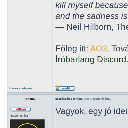
kill myself becaus
and the sadness is
― Neil Hilborn, Th
Főleg itt:
AO3
. Tov
Íróbarlang Discord
Vissza a tetejére
Hiriajuu
Hozzászólás témája:
Re: Ki moderál épp?
Vagyok, egy jó ide
Sztorihajhász