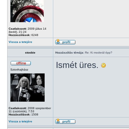
Csatlakozott:
2009 július 14
(kedd), 21:24
Hozzászólások:
6248
Vissza a tetejére
stoobie
Hozzászólás témája:
Re: Ki moderál épp?
Ismét üres.
Sztorihajhász
Csatlakozott:
2008 szeptember
11 (csütörtök), 7:53
Hozzászólások:
1508
Vissza a tetejére