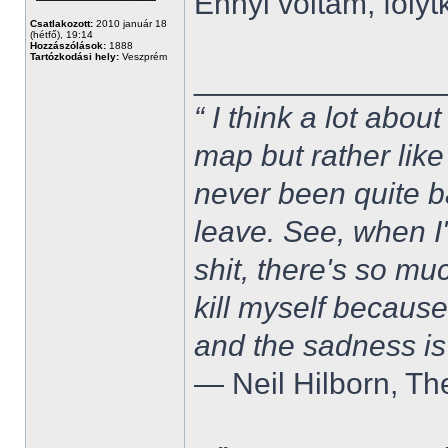
Ennyi voltam, folytk
Csatlakozott:
2010 január 18
(hétfő), 19:14
Hozzászólások:
1888
Tartózkodási hely:
Veszprém
______________
“ I think a lot about
map but rather like
never been quite 
leave. See, when I'
shit, there's so mu
kill myself becaus
and the sadness is
― Neil Hilborn, Th