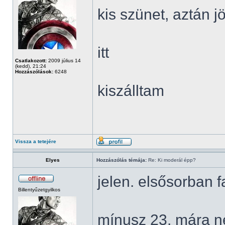
kis szünet, aztán 
itt
Csatlakozott:
2009 július 14
(kedd), 21:24
Hozzászólások:
6248
kiszálltam
Vissza a tetejére
Elyes
Hozzászólás témája:
Re: Ki moderál épp?
jelen. elsősorban
Billentyűzetgyilkos
mínusz 23. mára n