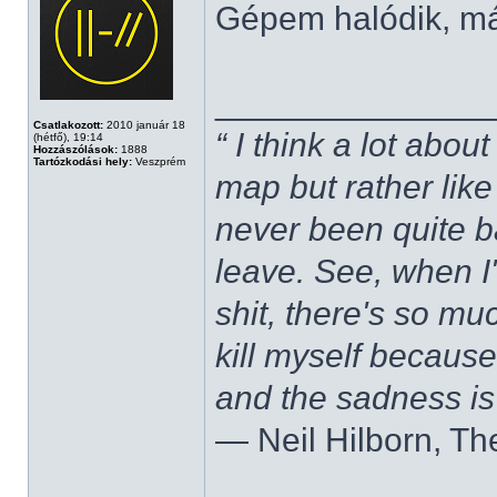
Gépem halódik, m
______________
Csatlakozott:
2010 január 18
“ I think a lot about
(hétfő), 19:14
Hozzászólások:
1888
Tartózkodási hely:
Veszprém
map but rather like
never been quite 
leave. See, when I'
shit, there's so mu
kill myself becaus
and the sadness is
― Neil Hilborn, Th