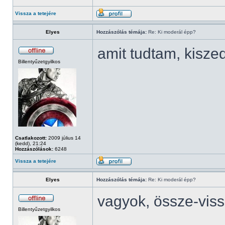
Vissza a tetejére
Elyes
Hozzászólás témája:
Re: Ki moderál épp?
amit tudtam, kisze
Billentyűzetgyilkos
Csatlakozott:
2009 július 14
(kedd), 21:24
Hozzászólások:
6248
Vissza a tetejére
Elyes
Hozzászólás témája:
Re: Ki moderál épp?
vagyok, össze-vis
Billentyűzetgyilkos