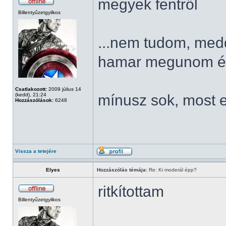
megyek fentről
Billentyűzetgyilkos
...nem tudom, meddi
hamar megunom és 
Csatlakozott:
2009 július 14
(kedd), 21:24
mínusz sok, most 
Hozzászólások:
6248
Vissza a tetejére
Elyes
Hozzászólás témája:
Re: Ki moderál épp?
ritkítottam
Billentyűzetgyilkos