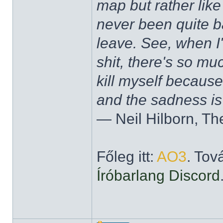
map but rather like
never been quite 
leave. See, when I'
shit, there's so mu
kill myself becaus
and the sadness is
― Neil Hilborn, Th
Főleg itt:
AO3
. Tov
Íróbarlang Discord