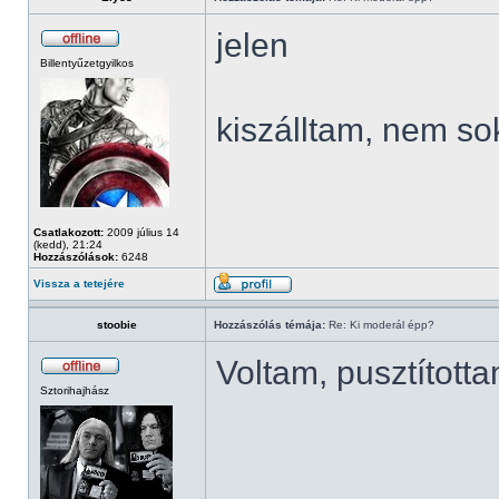
jelen
Billentyűzetgyilkos
kiszálltam, nem so
Csatlakozott:
2009 július 14
(kedd), 21:24
Hozzászólások:
6248
Vissza a tetejére
stoobie
Hozzászólás témája:
Re: Ki moderál épp?
Voltam, pusztított
Sztorihajhász