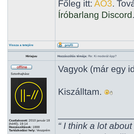
Főleg itt:
AO3
. Tov
Íróbarlang Discord
Vissza a tetejére
Hiriajuu
Hozzászólás témája:
Re: Ki moderál épp?
Vagyok (már egy i
Sztorihajhász
Kiszálltam.
______________
Csatlakozott:
2010 január 18
“ I think a lot about
(hétfő), 19:14
Hozzászólások:
1888
Tartózkodási hely:
Veszprém