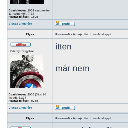
Csatlakozott:
2008 szeptember
11 (csütörtök), 7:53
Hozzászólások:
1508
Vissza a tetejére
Elyes
Hozzászólás témája:
Re: Ki moderál épp?
itten
Billentyűzetgyilkos
már nem
Csatlakozott:
2009 július 14
(kedd), 21:24
Hozzászólások:
6248
Vissza a tetejére
Elyes
Hozzászólás témája:
Re: Ki moderál épp?