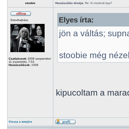
stoobie
Hozzászólás témája:
Re: Ki moderál épp?
Elyes írta:
Sztorihajhász
jön a váltás; supn
stoobie még néze
Csatlakozott:
2008 szeptember
11 (csütörtök), 7:53
Hozzászólások:
1508
kipucoltam a mar
Vissza a tetejére