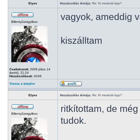
Elyes
Hozzászólás témája:
Re: Ki moderál épp?
vagyok, ameddig v
Billentyűzetgyilkos
kiszálltam
Csatlakozott:
2009 július 14
(kedd), 21:24
Hozzászólások:
6248
Vissza a tetejére
Elyes
Hozzászólás témája:
Re: Ki moderál épp?
ritkítottam, de mé
Billentyűzetgyilkos
tudok.