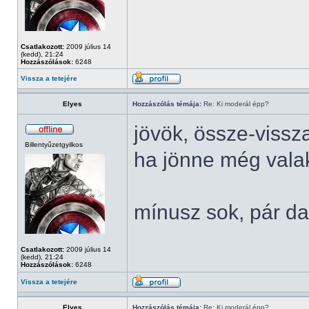
Csatlakozott:
2009 július 14
(kedd), 21:24
Hozzászólások:
6248
Vissza a tetejére
Elyes
Hozzászólás témája:
Re: Ki moderál épp?
jövök, össze-vissz
Billentyűzetgyilkos
ha jönne még valaki
mínusz sok, pár da
Csatlakozott:
2009 július 14
(kedd), 21:24
Hozzászólások:
6248
Vissza a tetejére
Elyes
Hozzászólás témája:
Re: Ki moderál épp?