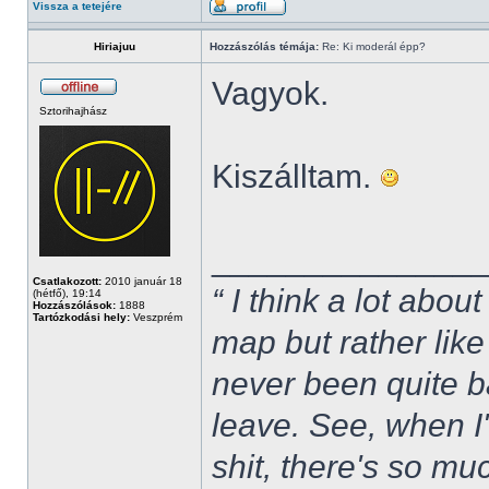
Vissza a tetejére
Hiriajuu
Hozzászólás témája:
Re: Ki moderál épp?
Vagyok.
Sztorihajhász
Kiszálltam.
______________
Csatlakozott:
2010 január 18
“ I think a lot about
(hétfő), 19:14
Hozzászólások:
1888
Tartózkodási hely:
Veszprém
map but rather like
never been quite 
leave. See, when I'
shit, there's so mu