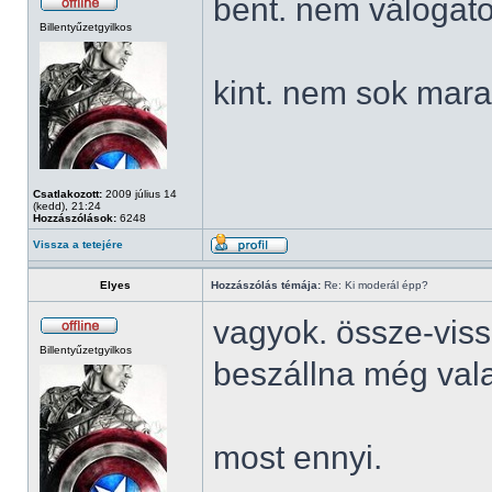
bent. nem válogato
Billentyűzetgyilkos
kint. nem sok mara
Csatlakozott:
2009 július 14
(kedd), 21:24
Hozzászólások:
6248
Vissza a tetejére
Elyes
Hozzászólás témája:
Re: Ki moderál épp?
vagyok. össze-viss
Billentyűzetgyilkos
beszállna még vala
most ennyi.