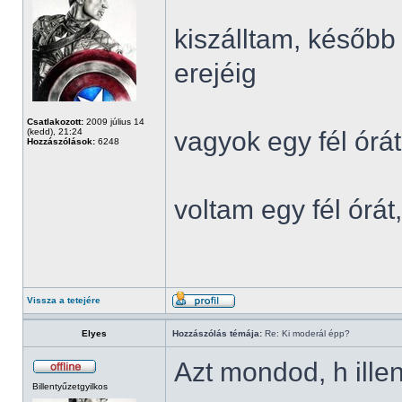
kiszálltam, később
erejéig
Csatlakozott:
2009 július 14
(kedd), 21:24
vagyok egy fél órát
Hozzászólások:
6248
voltam egy fél órá
Vissza a tetejére
Elyes
Hozzászólás témája:
Re: Ki moderál épp?
Azt mondod, h ille
Billentyűzetgyilkos