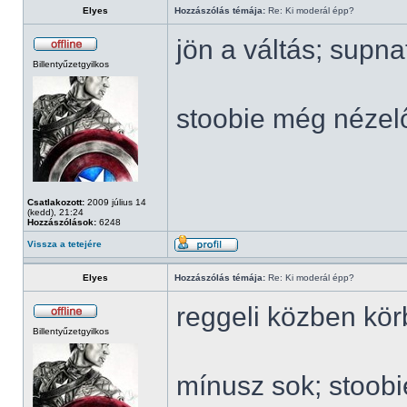
Elyes
Hozzászólás témája:
Re: Ki moderál épp?
jön a váltás; supn
Billentyűzetgyilkos
stoobie még nézel
Csatlakozott:
2009 július 14
(kedd), 21:24
Hozzászólások:
6248
Vissza a tetejére
Elyes
Hozzászólás témája:
Re: Ki moderál épp?
reggeli közben kö
Billentyűzetgyilkos
mínusz sok; stoob