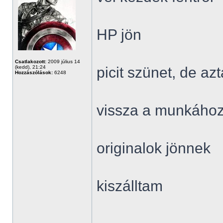
HP jön
Csatlakozott:
2009 július 14
(kedd), 21:24
picit szünet, de a
Hozzászólások:
6248
vissza a munkáho
originalok jönnek
kiszálltam