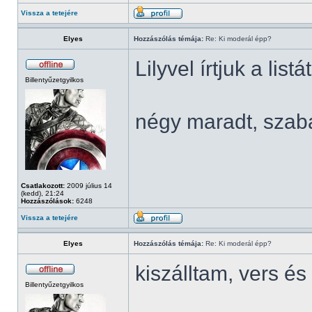
Vissza a tetejére
Elyes
Hozzászólás témája:
Re: Ki moderál épp?
Lilyvel írtjuk a listá
Billentyűzetgyilkos
négy maradt, szab
Csatlakozott:
2009 július 14
(kedd), 21:24
Hozzászólások:
6248
Vissza a tetejére
Elyes
Hozzászólás témája:
Re: Ki moderál épp?
kiszálltam, vers 
Billentyűzetgyilkos