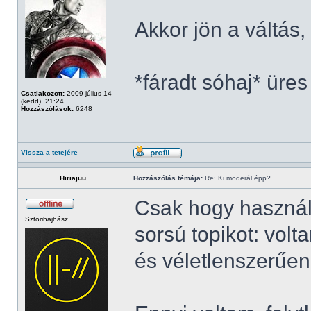
Akkor jön a váltás
*fáradt sóhaj* üres
Csatlakozott:
2009 július 14
(kedd), 21:24
Hozzászólások:
6248
Vissza a tetejére
Hiriajuu
Hozzászólás témája:
Re: Ki moderál épp?
Csak hogy használ
Sztorihajhász
sorsú topikot: vol
és véletlenszerűen