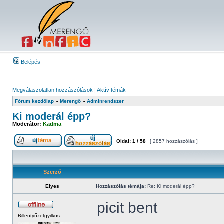
Belépés
Megválaszolatlan hozzászólások
|
Aktív témák
Fórum kezdőlap
»
Merengő
»
Adminrendszer
Ki moderál épp?
Moderátor:
Kadma
Oldal:
1
/
58
[ 2857 hozzászólás ]
Szerző
Elyes
Hozzászólás témája:
Re: Ki moderál épp?
picit bent
Billentyűzetgyilkos