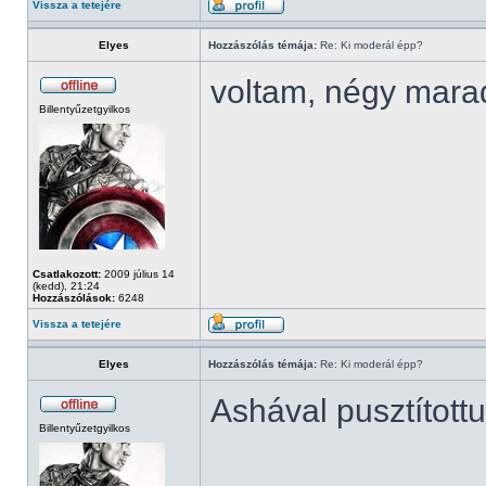
Vissza a tetejére
Elyes
Hozzászólás témája:
Re: Ki moderál épp?
voltam, négy mara
Billentyűzetgyilkos
Csatlakozott:
2009 július 14
(kedd), 21:24
Hozzászólások:
6248
Vissza a tetejére
Elyes
Hozzászólás témája:
Re: Ki moderál épp?
Ashával pusztított
Billentyűzetgyilkos