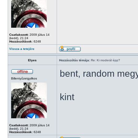
Csatlakozott:
2009 július 14
(kedd), 21:24
Hozzászólások:
6248
Vissza a tetejére
Elyes
Hozzászólás témája:
Re: Ki moderál épp?
bent, random meg
Billentyűzetgyilkos
kint
Csatlakozott:
2009 július 14
(kedd), 21:24
Hozzászólások:
6248