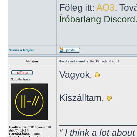
Főleg itt:
AO3
. Tov
Íróbarlang Discord
Vissza a tetejére
Hiriajuu
Hozzászólás témája:
Re: Ki moderál épp?
Vagyok.
Sztorihajhász
Kiszálltam.
______________
Csatlakozott:
2010 január 18
“ I think a lot about
(hétfő), 19:14
Hozzászólások:
1888