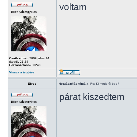
voltam
Billentyűzetgyilkos
Csatlakozott:
2009 július 14
(kedd), 21:24
Hozzászólások:
6248
Vissza a tetejére
Elyes
Hozzászólás témája:
Re: Ki moderál épp?
párat kiszedtem
Billentyűzetgyilkos