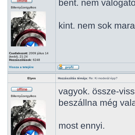
bent. nem válogato
Billentyűzetgyilkos
kint. nem sok mara
Csatlakozott:
2009 július 14
(kedd), 21:24
Hozzászólások:
6248
Vissza a tetejére
Elyes
Hozzászólás témája:
Re: Ki moderál épp?
vagyok. össze-viss
Billentyűzetgyilkos
beszállna még vala
most ennyi.