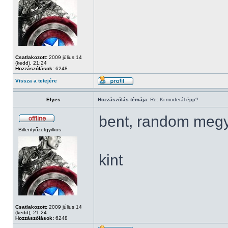
Csatlakozott:
2009 július 14
(kedd), 21:24
Hozzászólások:
6248
Vissza a tetejére
Elyes
Hozzászólás témája:
Re: Ki moderál épp?
bent, random meg
Billentyűzetgyilkos
kint
Csatlakozott:
2009 július 14
(kedd), 21:24
Hozzászólások:
6248