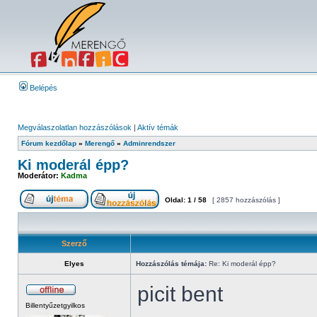
Belépés
Megválaszolatlan hozzászólások
|
Aktív témák
Fórum kezdőlap
»
Merengő
»
Adminrendszer
Ki moderál épp?
Moderátor:
Kadma
Oldal:
1
/
58
[ 2857 hozzászólás ]
Szerző
Elyes
Hozzászólás témája:
Re: Ki moderál épp?
picit bent
Billentyűzetgyilkos