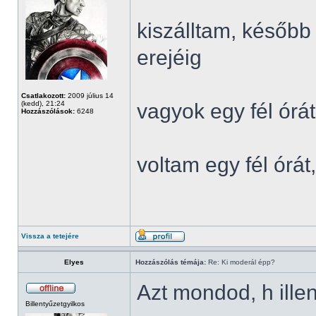
kiszálltam, később
erejéig
Csatlakozott:
2009 július 14
(kedd), 21:24
vagyok egy fél órát
Hozzászólások:
6248
voltam egy fél órá
Vissza a tetejére
Elyes
Hozzászólás témája:
Re: Ki moderál épp?
Azt mondod, h ille
Billentyűzetgyilkos