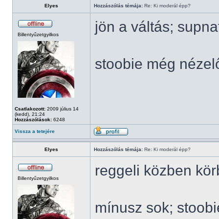
Elyes
Hozzászólás témája:
Re: Ki moderál épp?
jön a váltás; supn
Billentyűzetgyilkos
stoobie még nézel
Csatlakozott:
2009 július 14
(kedd), 21:24
Hozzászólások:
6248
Vissza a tetejére
Elyes
Hozzászólás témája:
Re: Ki moderál épp?
reggeli közben kö
Billentyűzetgyilkos
mínusz sok; stoob