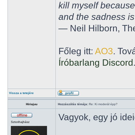
kill myself becaus
and the sadness is
― Neil Hilborn, Th
Főleg itt:
AO3
. Tov
Íróbarlang Discord
Vissza a tetejére
Hiriajuu
Hozzászólás témája:
Re: Ki moderál épp?
Vagyok, egy jó ide
Sztorihajhász