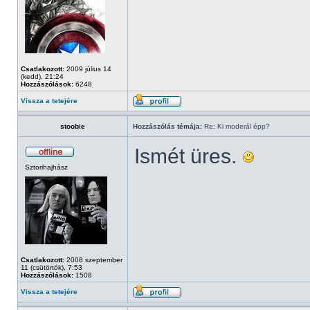
Csatlakozott:
2009 július 14
(kedd), 21:24
Hozzászólások:
6248
Vissza a tetejére
stoobie
Hozzászólás témája:
Re: Ki moderál épp?
Ismét üres.
Sztorihajhász
Csatlakozott:
2008 szeptember
11 (csütörtök), 7:53
Hozzászólások:
1508
Vissza a tetejére