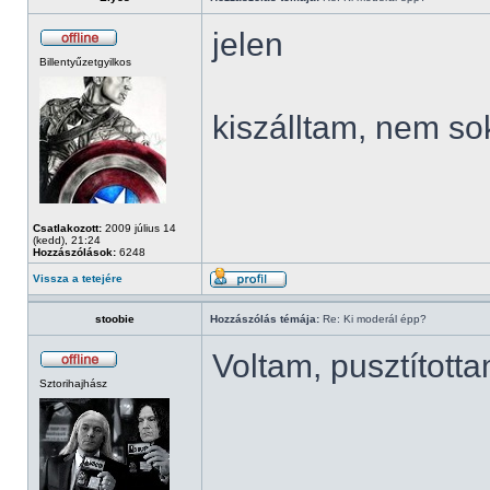
jelen
Billentyűzetgyilkos
kiszálltam, nem so
Csatlakozott:
2009 július 14
(kedd), 21:24
Hozzászólások:
6248
Vissza a tetejére
stoobie
Hozzászólás témája:
Re: Ki moderál épp?
Voltam, pusztított
Sztorihajhász