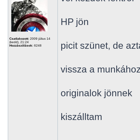
HP jön
Csatlakozott:
2009 július 14
(kedd), 21:24
picit szünet, de a
Hozzászólások:
6248
vissza a munkáho
originalok jönnek
kiszálltam