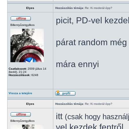
Elyes
Hozzászólás témája:
Re: Ki moderál épp?
picit, PD-vel kezde
Billentyűzetgyilkos
párat random még 
mára ennyi
Csatlakozott:
2009 július 14
(kedd), 21:24
Hozzászólások:
6248
Vissza a tetejére
Elyes
Hozzászólás témája:
Re: Ki moderál épp?
itt
(csak hogy használ
Billentyűzetgyilkos
vel kezdek fentről