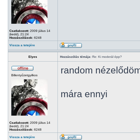
Csatlakozott:
2009 július 14
(kedd), 21:24
Hozzászólások:
6248
Vissza a tetejére
Elyes
Hozzászólás témája:
Re: Ki moderál épp?
random nézelődö
Billentyűzetgyilkos
mára ennyi
Csatlakozott:
2009 július 14
(kedd), 21:24
Hozzászólások:
6248
Vissza a tetejére