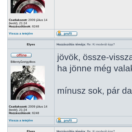
Csatlakozott:
2009 július 14
(kedd), 21:24
Hozzászólások:
6248
Vissza a tetejére
Elyes
Hozzászólás témája:
Re: Ki moderál épp?
jövök, össze-vissz
Billentyűzetgyilkos
ha jönne még valaki
mínusz sok, pár da
Csatlakozott:
2009 július 14
(kedd), 21:24
Hozzászólások:
6248
Vissza a tetejére
Elyes
Hozzászólás témája:
Re: Ki moderál épp?