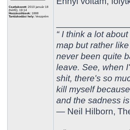
Ennyi voltam, folytk
Csatlakozott:
2010 január 18
(hétfő), 19:14
Hozzászólások:
1888
Tartózkodási hely:
Veszprém
______________
“ I think a lot about
map but rather like
never been quite 
leave. See, when I'
shit, there's so mu
kill myself becaus
and the sadness is
― Neil Hilborn, Th