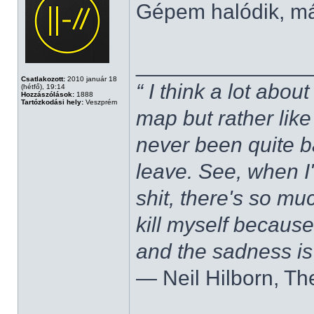
Gépem halódik, m
______________
Csatlakozott:
2010 január 18
“ I think a lot about
(hétfő), 19:14
Hozzászólások:
1888
Tartózkodási hely:
Veszprém
map but rather like
never been quite 
leave. See, when I'
shit, there's so mu
kill myself becaus
and the sadness is
― Neil Hilborn, Th