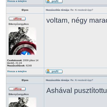
Vissza a tetejére
Elyes
Hozzászólás témája:
Re: Ki moderál épp?
voltam, négy mara
Billentyűzetgyilkos
Csatlakozott:
2009 július 14
(kedd), 21:24
Hozzászólások:
6248
Vissza a tetejére
Elyes
Hozzászólás témája:
Re: Ki moderál épp?
Ashával pusztított
Billentyűzetgyilkos