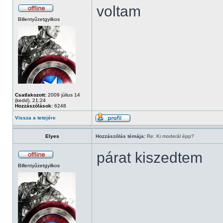
voltam
Billentyűzetgyilkos
Csatlakozott:
2009 július 14
(kedd), 21:24
Hozzászólások:
6248
Vissza a tetejére
Elyes
Hozzászólás témája:
Re: Ki moderál épp?
párat kiszedtem
Billentyűzetgyilkos