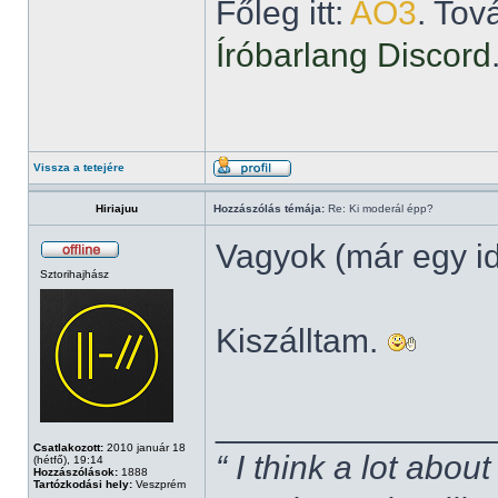
Főleg itt:
AO3
. Tov
Íróbarlang Discord
Vissza a tetejére
Hiriajuu
Hozzászólás témája:
Re: Ki moderál épp?
Vagyok (már egy i
Sztorihajhász
Kiszálltam.
______________
Csatlakozott:
2010 január 18
“ I think a lot about
(hétfő), 19:14
Hozzászólások:
1888
Tartózkodási hely:
Veszprém