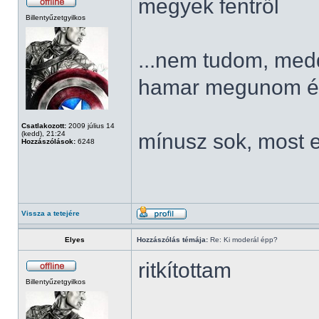
megyek fentről
Billentyűzetgyilkos
...nem tudom, meddi
hamar megunom és 
Csatlakozott:
2009 július 14
(kedd), 21:24
mínusz sok, most 
Hozzászólások:
6248
Vissza a tetejére
Elyes
Hozzászólás témája:
Re: Ki moderál épp?
ritkítottam
Billentyűzetgyilkos