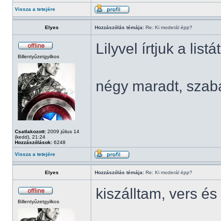
Vissza a tetejére
Elyes
Hozzászólás témája:
Re: Ki moderál épp?
Lilyvel írtjuk a listá
Billentyűzetgyilkos
négy maradt, szab
Csatlakozott:
2009 július 14
(kedd), 21:24
Hozzászólások:
6248
Vissza a tetejére
Elyes
Hozzászólás témája:
Re: Ki moderál épp?
kiszálltam, vers 
Billentyűzetgyilkos