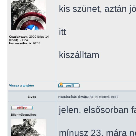
kis szünet, aztán 
itt
Csatlakozott:
2009 július 14
(kedd), 21:24
Hozzászólások:
6248
kiszálltam
Vissza a tetejére
Elyes
Hozzászólás témája:
Re: Ki moderál épp?
jelen. elsősorban
Billentyűzetgyilkos
mínusz 23. mára n