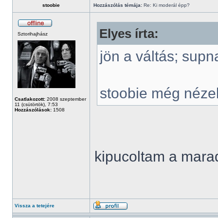
stoobie
Hozzászólás témája:
Re: Ki moderál épp?
Elyes írta:
Sztorihajhász
jön a váltás; supn
stoobie még néze
Csatlakozott:
2008 szeptember
11 (csütörtök), 7:53
Hozzászólások:
1508
kipucoltam a mar
Vissza a tetejére