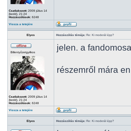
Csatlakozott:
2009 július 14
(kedd), 21:24
Hozzászólások:
6248
Vissza a tetejére
Elyes
Hozzászólás témája:
Re: Ki moderál épp?
jelen. a fandomosa
Billentyűzetgyilkos
részemről mára en
Csatlakozott:
2009 július 14
(kedd), 21:24
Hozzászólások:
6248
Vissza a tetejére
Elyes
Hozzászólás témája:
Re: Ki moderál épp?