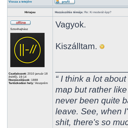
Vissza a tetejére
Hiriajuu
Hozzászólás témája:
Re: Ki moderál épp?
Vagyok.
Sztorihajhász
Kiszálltam.
______________
Csatlakozott:
2010 január 18
“ I think a lot about
(hétfő), 19:14
Hozzászólások:
1888
Tartózkodási hely:
Veszprém
map but rather like
never been quite 
leave. See, when I'
shit, there's so mu