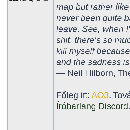
Tartózkodási hely:
Veszprém
map but rather like
never been quite 
leave. See, when I'
shit, there's so mu
kill myself becaus
and the sadness is
― Neil Hilborn, Th
Főleg itt:
AO3
. Tov
Íróbarlang Discord