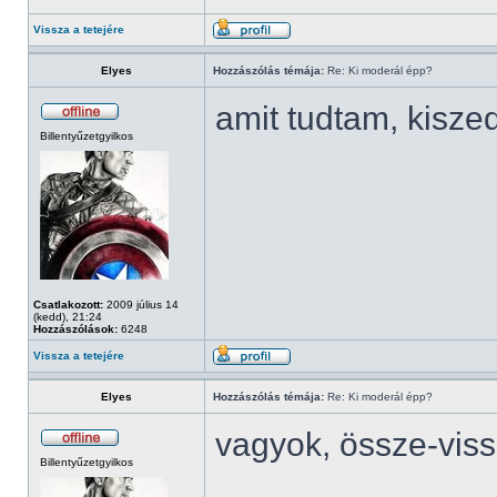
Vissza a tetejére
Elyes
Hozzászólás témája:
Re: Ki moderál épp?
amit tudtam, kisze
Billentyűzetgyilkos
Csatlakozott:
2009 július 14
(kedd), 21:24
Hozzászólások:
6248
Vissza a tetejére
Elyes
Hozzászólás témája:
Re: Ki moderál épp?
vagyok, össze-vis
Billentyűzetgyilkos