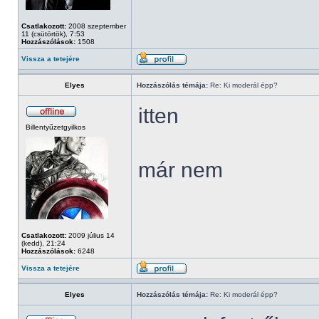
Csatlakozott:
2008 szeptember
11 (csütörtök), 7:53
Hozzászólások:
1508
Vissza a tetejére
Elyes
Hozzászólás témája:
Re: Ki moderál épp?
itten
Billentyűzetgyilkos
már nem
Csatlakozott:
2009 július 14
(kedd), 21:24
Hozzászólások:
6248
Vissza a tetejére
Elyes
Hozzászólás témája:
Re: Ki moderál épp?