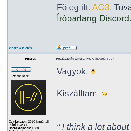
Főleg itt:
AO3
. Tov
Íróbarlang Discord
Vissza a tetejére
Hiriajuu
Hozzászólás témája:
Re: Ki moderál épp?
Vagyok.
Sztorihajhász
Kiszálltam.
______________
Csatlakozott:
2010 január 18
“ I think a lot about
(hétfő), 19:14
Hozzászólások:
1888