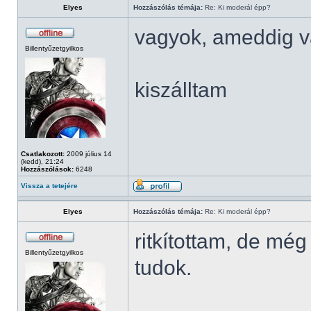
Elyes
Hozzászólás témája:
Re: Ki moderál épp?
vagyok, ameddig v
Billentyűzetgyilkos
kiszálltam
Csatlakozott:
2009 július 14
(kedd), 21:24
Hozzászólások:
6248
Vissza a tetejére
Elyes
Hozzászólás témája:
Re: Ki moderál épp?
ritkítottam, de mé
Billentyűzetgyilkos
tudok.