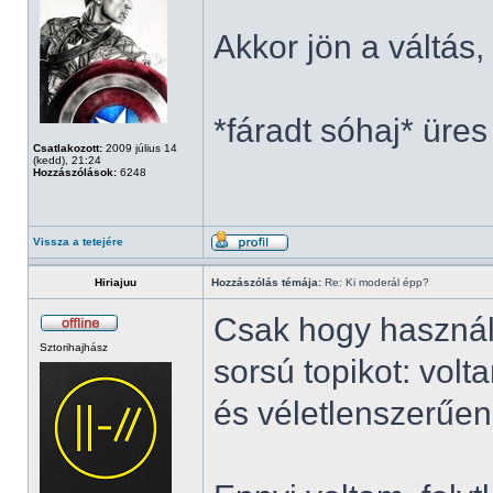
Akkor jön a váltás
*fáradt sóhaj* üres
Csatlakozott:
2009 július 14
(kedd), 21:24
Hozzászólások:
6248
Vissza a tetejére
Hiriajuu
Hozzászólás témája:
Re: Ki moderál épp?
Csak hogy használ
Sztorihajhász
sorsú topikot: vol
és véletlenszerűen