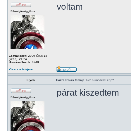
voltam
Billentyűzetgyilkos
Csatlakozott:
2009 július 14
(kedd), 21:24
Hozzászólások:
6248
Vissza a tetejére
Elyes
Hozzászólás témája:
Re: Ki moderál épp?
párat kiszedtem
Billentyűzetgyilkos