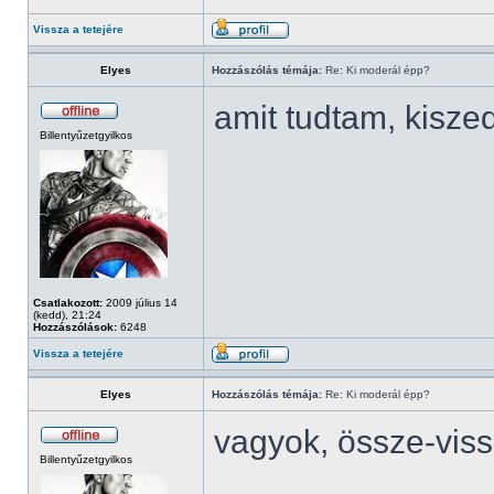
Vissza a tetejére
Elyes
Hozzászólás témája:
Re: Ki moderál épp?
amit tudtam, kisze
Billentyűzetgyilkos
Csatlakozott:
2009 július 14
(kedd), 21:24
Hozzászólások:
6248
Vissza a tetejére
Elyes
Hozzászólás témája:
Re: Ki moderál épp?
vagyok, össze-vis
Billentyűzetgyilkos