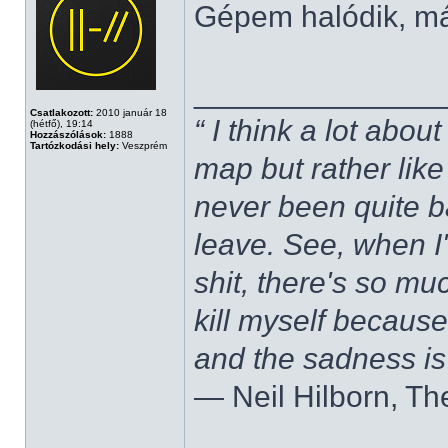
Gépem halódik, m
______________
Csatlakozott:
2010 január 18
“ I think a lot about
(hétfő), 19:14
Hozzászólások:
1888
Tartózkodási hely:
Veszprém
map but rather like
never been quite 
leave. See, when I'
shit, there's so mu
kill myself becaus
and the sadness is
― Neil Hilborn, Th