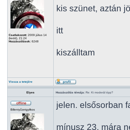
kis szünet, aztán 
itt
Csatlakozott:
2009 július 14
(kedd), 21:24
Hozzászólások:
6248
kiszálltam
Vissza a tetejére
Elyes
Hozzászólás témája:
Re: Ki moderál épp?
jelen. elsősorban
Billentyűzetgyilkos
mínusz 23. mára n