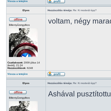
Vissza a tetejére
Elyes
Hozzászólás témája:
Re: Ki moderál épp?
voltam, négy mara
Billentyűzetgyilkos
Csatlakozott:
2009 július 14
(kedd), 21:24
Hozzászólások:
6248
Vissza a tetejére
Elyes
Hozzászólás témája:
Re: Ki moderál épp?
Ashával pusztított
Billentyűzetgyilkos