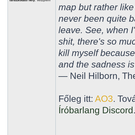
Tartózkodási hely:
Veszprém
map but rather like
never been quite 
leave. See, when I'
shit, there's so mu
kill myself becaus
and the sadness is
― Neil Hilborn, Th
Főleg itt:
AO3
. Tov
Íróbarlang Discord