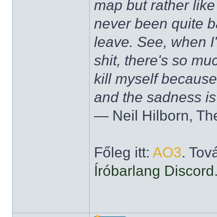
map but rather like
never been quite 
leave. See, when I'
shit, there's so mu
kill myself becaus
and the sadness is
― Neil Hilborn, Th
Főleg itt:
AO3
. Tov
Íróbarlang Discord