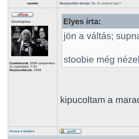
stoobie
Hozzászólás témája:
Re: Ki moderál épp?
Elyes írta:
Sztorihajhász
jön a váltás; supn
stoobie még néze
Csatlakozott:
2008 szeptember
11 (csütörtök), 7:53
Hozzászólások:
1508
kipucoltam a mar
Vissza a tetejére