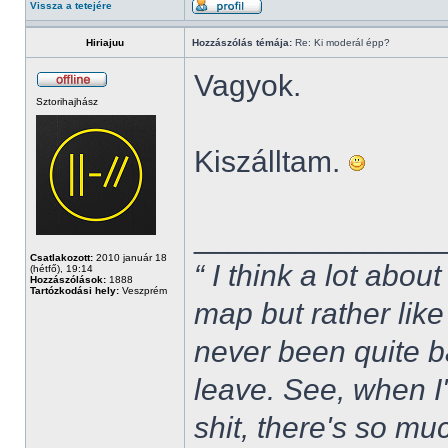
Vissza a tetejére
Hiriajuu
Hozzászólás témája:
Re: Ki moderál épp?
Vagyok.
Sztorihajhász
Kiszálltam.
______________
Csatlakozott:
2010 január 18
“ I think a lot about
(hétfő), 19:14
Hozzászólások:
1888
Tartózkodási hely:
Veszprém
map but rather like
never been quite 
leave. See, when I'
shit, there's so mu