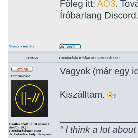
Főleg itt:
AO3
. Tov
Íróbarlang Discord
Vissza a tetejére
Hiriajuu
Hozzászólás témája:
Re: Ki moderál épp?
Vagyok (már egy i
Sztorihajhász
Kiszálltam.
______________
Csatlakozott:
2010 január 18
“ I think a lot about
(hétfő), 19:14
Hozzászólások:
1888
Tartózkodási hely:
Veszprém