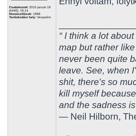
Ennyi voltam, folytk
Csatlakozott:
2010 január 18
(hétfő), 19:14
Hozzászólások:
1888
Tartózkodási hely:
Veszprém
______________
“ I think a lot about
map but rather like
never been quite 
leave. See, when I'
shit, there's so mu
kill myself becaus
and the sadness is
― Neil Hilborn, Th