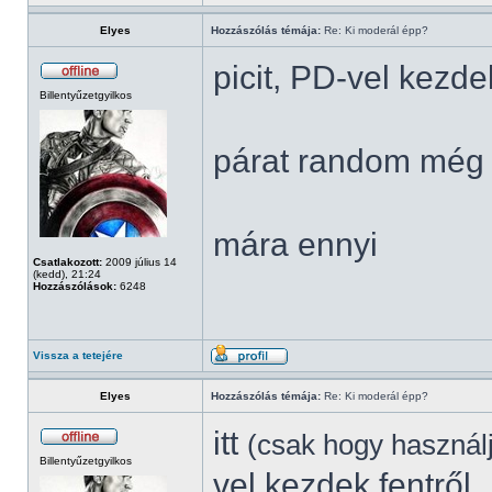
Elyes
Hozzászólás témája:
Re: Ki moderál épp?
picit, PD-vel kezde
Billentyűzetgyilkos
párat random még 
mára ennyi
Csatlakozott:
2009 július 14
(kedd), 21:24
Hozzászólások:
6248
Vissza a tetejére
Elyes
Hozzászólás témája:
Re: Ki moderál épp?
itt
(csak hogy használ
Billentyűzetgyilkos
vel kezdek fentről