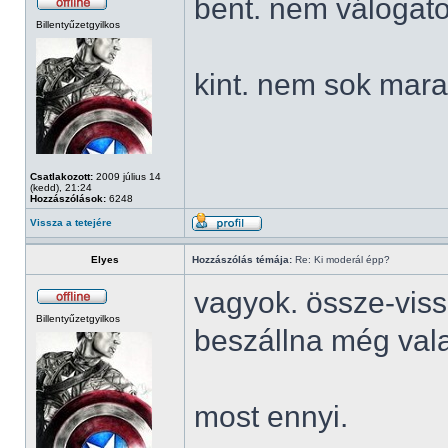
bent. nem válogato
Billentyűzetgyilkos
kint. nem sok mara
Csatlakozott:
2009 július 14
(kedd), 21:24
Hozzászólások:
6248
Vissza a tetejére
Elyes
Hozzászólás témája:
Re: Ki moderál épp?
vagyok. össze-viss
Billentyűzetgyilkos
beszállna még vala
most ennyi.