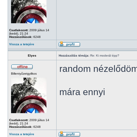
Csatlakozott:
2009 július 14
(kedd), 21:24
Hozzászólások:
6248
Vissza a tetejére
Elyes
Hozzászólás témája:
Re: Ki moderál épp?
random nézelődö
Billentyűzetgyilkos
mára ennyi
Csatlakozott:
2009 július 14
(kedd), 21:24
Hozzászólások:
6248
Vissza a tetejére