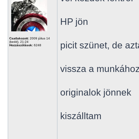
HP jön
Csatlakozott:
2009 július 14
(kedd), 21:24
picit szünet, de a
Hozzászólások:
6248
vissza a munkáho
originalok jönnek
kiszálltam