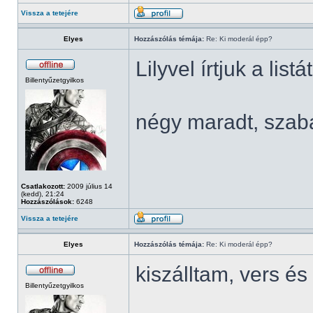
Vissza a tetejére
Elyes
Hozzászólás témája:
Re: Ki moderál épp?
Lilyvel írtjuk a listá
Billentyűzetgyilkos
négy maradt, szab
Csatlakozott:
2009 július 14
(kedd), 21:24
Hozzászólások:
6248
Vissza a tetejére
Elyes
Hozzászólás témája:
Re: Ki moderál épp?
kiszálltam, vers 
Billentyűzetgyilkos