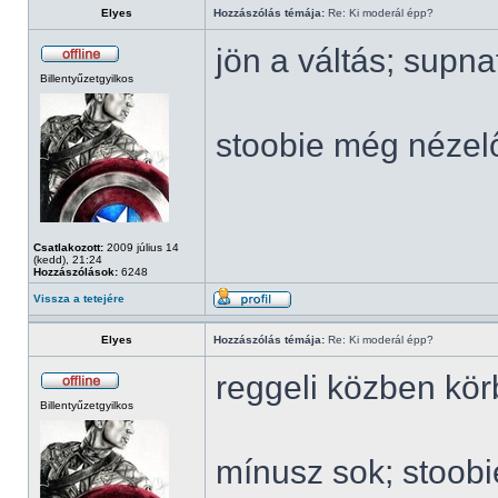
Elyes
Hozzászólás témája:
Re: Ki moderál épp?
jön a váltás; supn
Billentyűzetgyilkos
stoobie még nézel
Csatlakozott:
2009 július 14
(kedd), 21:24
Hozzászólások:
6248
Vissza a tetejére
Elyes
Hozzászólás témája:
Re: Ki moderál épp?
reggeli közben kö
Billentyűzetgyilkos
mínusz sok; stoob