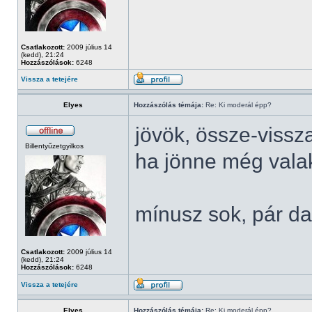
Csatlakozott:
2009 július 14
(kedd), 21:24
Hozzászólások:
6248
Vissza a tetejére
Elyes
Hozzászólás témája:
Re: Ki moderál épp?
jövök, össze-vissz
Billentyűzetgyilkos
ha jönne még valaki
mínusz sok, pár da
Csatlakozott:
2009 július 14
(kedd), 21:24
Hozzászólások:
6248
Vissza a tetejére
Elyes
Hozzászólás témája:
Re: Ki moderál épp?