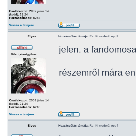
Csatlakozott:
2009 július 14
(kedd), 21:24
Hozzászólások:
6248
Vissza a tetejére
Elyes
Hozzászólás témája:
Re: Ki moderál épp?
jelen. a fandomosa
Billentyűzetgyilkos
részemről mára en
Csatlakozott:
2009 július 14
(kedd), 21:24
Hozzászólások:
6248
Vissza a tetejére
Elyes
Hozzászólás témája:
Re: Ki moderál épp?