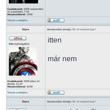
Csatlakozott:
2008 szeptember
11 (csütörtök), 7:53
Hozzászólások:
1508
Vissza a tetejére
Elyes
Hozzászólás témája:
Re: Ki moderál épp?
itten
Billentyűzetgyilkos
már nem
Csatlakozott:
2009 július 14
(kedd), 21:24
Hozzászólások:
6248
Vissza a tetejére
Elyes
Hozzászólás témája:
Re: Ki moderál épp?