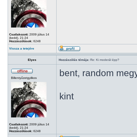
Csatlakozott:
2009 július 14
(kedd), 21:24
Hozzászólások:
6248
Vissza a tetejére
Elyes
Hozzászólás témája:
Re: Ki moderál épp?
bent, random meg
Billentyűzetgyilkos
kint
Csatlakozott:
2009 július 14
(kedd), 21:24
Hozzászólások:
6248