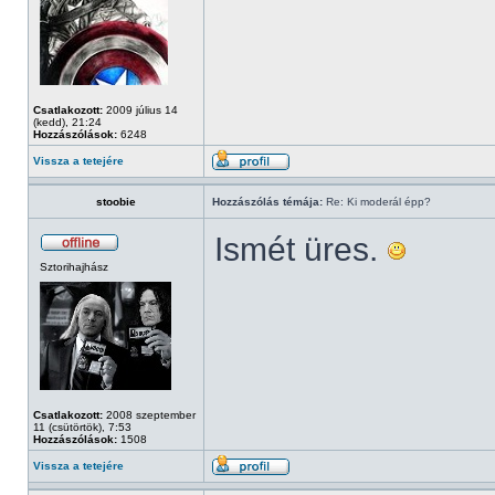
Csatlakozott:
2009 július 14
(kedd), 21:24
Hozzászólások:
6248
Vissza a tetejére
stoobie
Hozzászólás témája:
Re: Ki moderál épp?
Ismét üres.
Sztorihajhász
Csatlakozott:
2008 szeptember
11 (csütörtök), 7:53
Hozzászólások:
1508
Vissza a tetejére