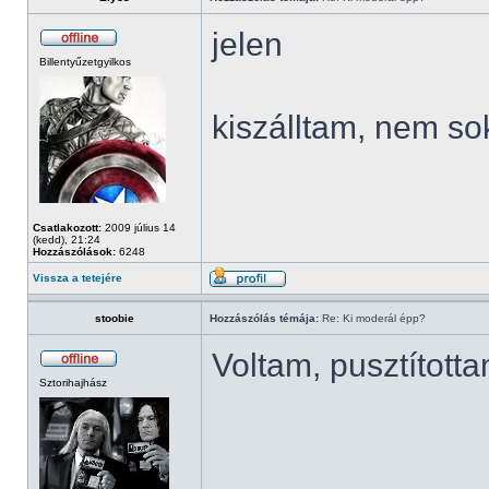
jelen
Billentyűzetgyilkos
kiszálltam, nem so
Csatlakozott:
2009 július 14
(kedd), 21:24
Hozzászólások:
6248
Vissza a tetejére
stoobie
Hozzászólás témája:
Re: Ki moderál épp?
Voltam, pusztított
Sztorihajhász