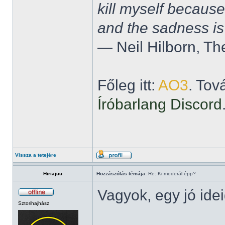
kill myself becaus
and the sadness is
― Neil Hilborn, Th
Főleg itt:
AO3
. Tov
Íróbarlang Discord
Vissza a tetejére
Hiriajuu
Hozzászólás témája:
Re: Ki moderál épp?
Vagyok, egy jó ide
Sztorihajhász