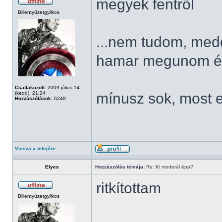
megyek fentről
Billentyűzetgyilkos
...nem tudom, meddi
hamar megunom és 
Csatlakozott:
2009 július 14
(kedd), 21:24
mínusz sok, most 
Hozzászólások:
6248
Vissza a tetejére
Elyes
Hozzászólás témája:
Re: Ki moderál épp?
ritkítottam
Billentyűzetgyilkos