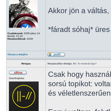
Akkor jön a váltás
*fáradt sóhaj* üres
Csatlakozott:
2009 július 14
(kedd), 21:24
Hozzászólások:
6248
Vissza a tetejére
Hiriajuu
Hozzászólás témája:
Re: Ki moderál épp?
Csak hogy használ
Sztorihajhász
sorsú topikot: vol
és véletlenszerűen