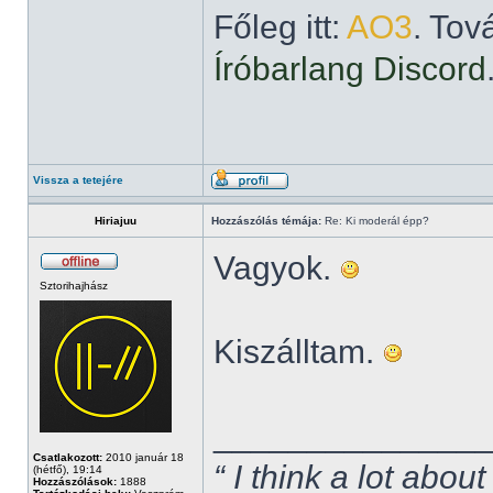
Főleg itt:
AO3
. Tov
Íróbarlang Discord
Vissza a tetejére
Hiriajuu
Hozzászólás témája:
Re: Ki moderál épp?
Vagyok.
Sztorihajhász
Kiszálltam.
______________
Csatlakozott:
2010 január 18
“ I think a lot about
(hétfő), 19:14
Hozzászólások:
1888