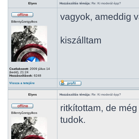
Elyes
Hozzászólás témája:
Re: Ki moderál épp?
vagyok, ameddig v
Billentyűzetgyilkos
kiszálltam
Csatlakozott:
2009 július 14
(kedd), 21:24
Hozzászólások:
6248
Vissza a tetejére
Elyes
Hozzászólás témája:
Re: Ki moderál épp?
ritkítottam, de mé
Billentyűzetgyilkos
tudok.