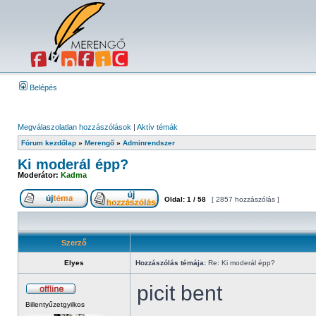
Belépés
Megválaszolatlan hozzászólások
|
Aktív témák
Fórum kezdőlap
»
Merengő
»
Adminrendszer
Ki moderál épp?
Moderátor:
Kadma
Oldal:
1
/
58
[ 2857 hozzászólás ]
Szerző
Elyes
Hozzászólás témája:
Re: Ki moderál épp?
picit bent
Billentyűzetgyilkos