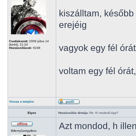
kiszálltam, később
erejéig
Csatlakozott:
2009 július 14
(kedd), 21:24
vagyok egy fél órát
Hozzászólások:
6248
voltam egy fél órá
Vissza a tetejére
Elyes
Hozzászólás témája:
Re: Ki moderál épp?
Azt mondod, h ille
Billentyűzetgyilkos