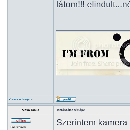
látom!!! elindult.
______________
Vissza a tetejére
Alexa Tonks
Hozzászólás témája:
Szerintem kamera é
Fanficbúvár