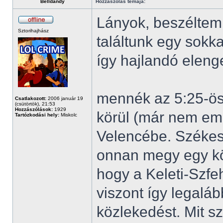
Belldandy
Hozzászólás témája:
Lányok, beszéltem 
Sztorihajhász
találtunk egy sokk
így hajlandó eleng
mennék az 5:25-öss
Csatlakozott:
2006 január 19
(csütörtök), 21:53
Hozzászólások:
1929
körül (már nem em
Tartózkodási hely:
Miskolc
Velencébe. Székes
onnan megy egy kö
hogy a Keleti-Szfe
viszont így legaláb
közlekedést. Mit sz