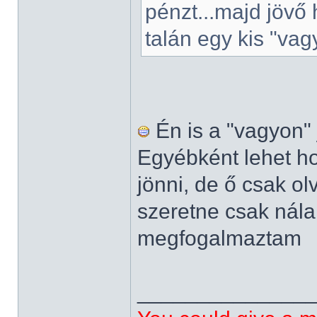
pénzt...majd jövő
talán egy kis "vag
Én is a "vagyon"
Egyébként lehet ho
jönni, de ő csak o
szeretne csak nála
megfogalmaztam
______________