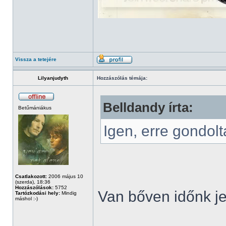
Vissza a tetejére
Lilyanjudyth
Hozzászólás témája:
Belldandy írta:
Betűmániákus
Igen, erre gondol
Csatlakozott:
2006 május 10
(szerda), 18:36
Hozzászólások:
5752
Van bőven időnk je
Tartózkodási hely:
Mindig
máshol :-)