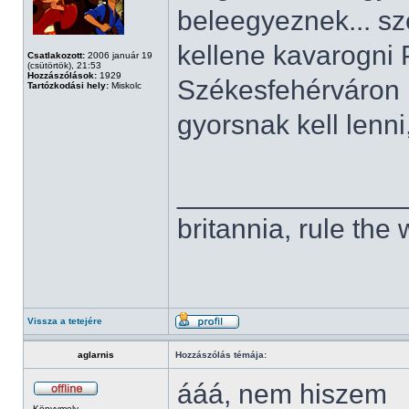
beleegyeznek... sz
kellene kavarogni
Csatlakozott:
2006 január 19
(csütörtök), 21:53
Hozzászólások:
1929
Székesfehérváron k
Tartózkodási hely:
Miskolc
gyorsnak kell lenni
______________
britannia, rule the
Vissza a tetejére
aglarnis
Hozzászólás témája:
ááá, nem hiszem
Könyvmoly