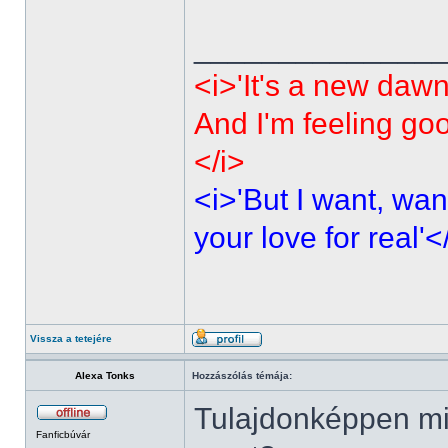
______________
<i>'It's a new dawn
And I'm feeling go
</i>
<i>'But I want, wan
your love for real'<
Vissza a tetejére
Alexa Tonks
Hozzászólás témája:
Tulajdonképpen mi
Fanficbúvár