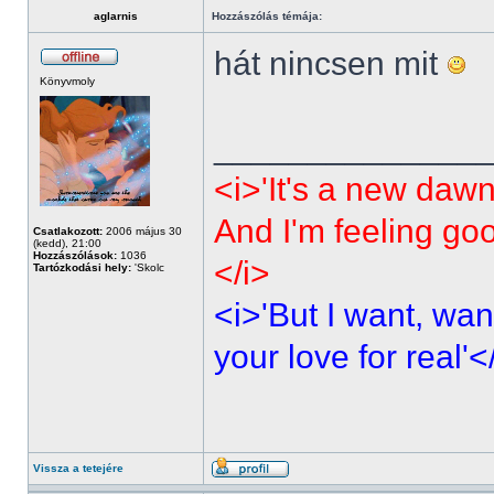
aglarnis
Hozzászólás témája:
hát nincsen mit
Könyvmoly
______________
<i>'It's a new dawn
And I'm feeling go
Csatlakozott:
2006 május 30
(kedd), 21:00
Hozzászólások:
1036
</i>
Tartózkodási hely:
'Skolc
<i>'But I want, wan
your love for real'<
Vissza a tetejére