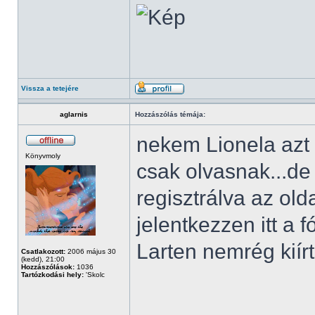
Vissza a tetejére
aglarnis
Hozzászólás témája:
nekem Lionela azt í
Könyvmoly
csak olvasnak...d
regisztrálva az ol
jelentkezzen itt a 
Larten nemrég kiírt
Csatlakozott:
2006 május 30
(kedd), 21:00
Hozzászólások:
1036
Tartózkodási hely:
'Skolc
______________