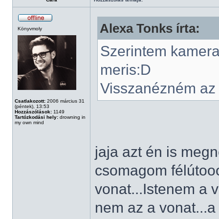
Alexa Tonks írta:
Könyvmoly
Szerintem kamera é
meris:D
Visszanézném az is
Csatlakozott:
2006 március 31
(péntek), 13:53
Hozzászólások:
1149
Tartózkodási hely:
drowning in
my own mind
jaja azt én is me
csomagom félútooo
vonat...Istenem a
nem az a vonat...a