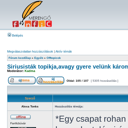
Belépés
Megválaszolatlan hozzászólások
|
Aktív témák
Fórum kezdőlap
»
Egyéb
»
Offtopicok
Siriusisták topikja,avagy gyere velünk káro
Moderátor:
Kadma
Oldal:
105
/
107
[ 5305 hozzászólás ]
Szerző
Alexa Tonks
Hozzászólás témája:
*Egy csapat rohan
Fanficbúvár