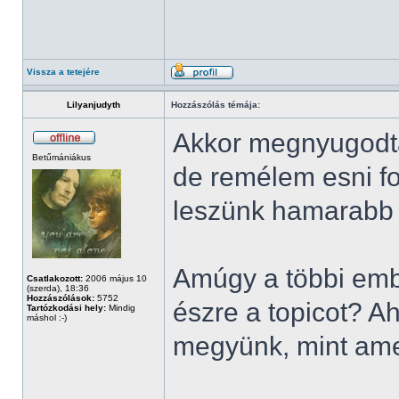
Vissza a tetejére
Lilyanjudyth
Hozzászólás témája:
Akkor megnyugodtam
Betűmániákus
de remélem esni fo
leszünk hamarabb s
Amúgy a többi emb
Csatlakozott:
2006 május 10
(szerda), 18:36
Hozzászólások:
5752
észre a topicot? A
Tartózkodási hely:
Mindig
máshol :-)
megyünk, mint ame