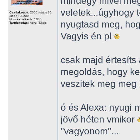
mindegy mivel meg
veletek...úgyhogy t
Csatlakozott:
2006 május 30
(kedd), 21:00
Hozzászólások:
1036
nyugtasd meg, hog
Tartózkodási hely:
'Skolc
Vagyis én pl
csak majd értesíts
megoldás, hogy kel
veszitek meg meg 
ó és Alexa: nyugi 
jövő héten vmikor
"vagyonom"...