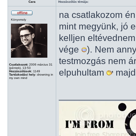
Cara
Hozzászólás témája:
na csatlakozom én 
Könyvmoly
mint megyünk, jó e
kelljen eltévednem
vége
). Nem anny
testmozgás nem ár
Csatlakozott:
2006 március 31
(péntek), 13:53
elpuhultam
majd
Hozzászólások:
1149
Tartózkodási hely:
drowning in
my own mind
______________