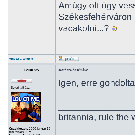
Amúgy ott úgy ves
Székesfehérváron 
vacakolni...?
Vissza a tetejére
Belldandy
Hozzászólás témája:
Igen, erre gondolt
Sztorihajhász
______________
britannia, rule the
Csatlakozott:
2006 január 19
(csütörtök), 21:53