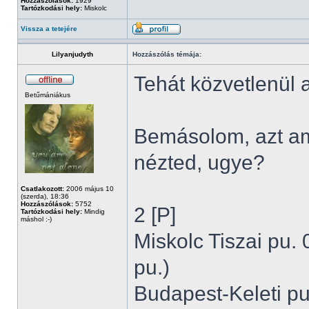
Hozzászólások:
1929
Tartózkodási hely:
Miskolc
Vissza a tetejére
Lilyanjudyth
Hozzászólás témája:
Tehát közvetlenül a
Betűmániákus
Bemásolom, azt am
nézted, ugye?
Csatlakozott:
2006 május 10
(szerda), 18:36
Hozzászólások:
5752
2 [P]
Tartózkodási hely:
Mindig
máshol :-)
Miskolc Tiszai pu. 
pu.)
Budapest-Keleti pu