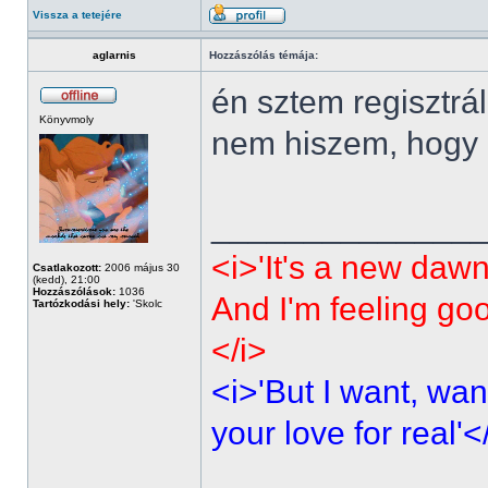
Vissza a tetejére
aglarnis
Hozzászólás témája:
én sztem regisztrá
Könyvmoly
nem hiszem, hogy p
______________
<i>'It's a new dawn
Csatlakozott:
2006 május 30
(kedd), 21:00
Hozzászólások:
1036
And I'm feeling go
Tartózkodási hely:
'Skolc
</i>
<i>'But I want, wan
your love for real'<