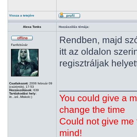
Vissza a tetejére
Alexa Tonks
Hozzászólás témája:
Rendben, majd szól
Fanficbúvár
itt az oldalon szer
regisztráljak helye
______________
Csatlakozott:
2006 február 09
(csütörtök), 17:53
Hozzászólások:
639
Tartózkodási hely:
You could give a m
itt...izé..Miskolc:)
change the time
Could not give me t
mind!