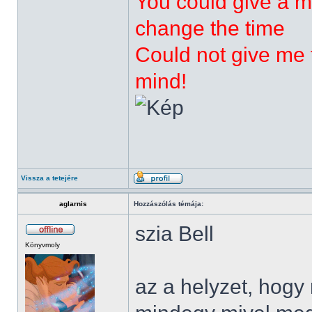
You could give a m
change the time
Could not give me t
mind!
Vissza a tetejére
aglarnis
Hozzászólás témája:
szia Bell
Könyvmoly
az a helyzet, hog