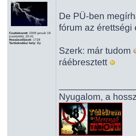
De PÜ-ben megírha
fórum az érettség
Csatlakozott:
2006 január 19
(csütörtök), 20:41
Hozzászólások:
1728
Tartózkodási hely:
Bp
Szerk: már tudom
ráébresztett
______________
Nyugalom, a hosszú