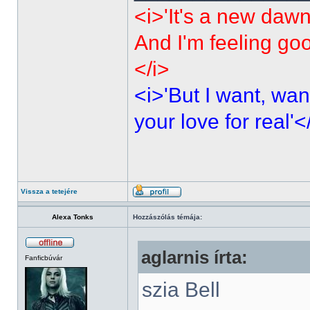
<i>'It's a new dawn
And I'm feeling go
</i>
<i>'But I want, wan
your love for real'<
Vissza a tetejére
Alexa Tonks
Hozzászólás témája:
aglarnis írta:
Fanficbúvár
szia Bell