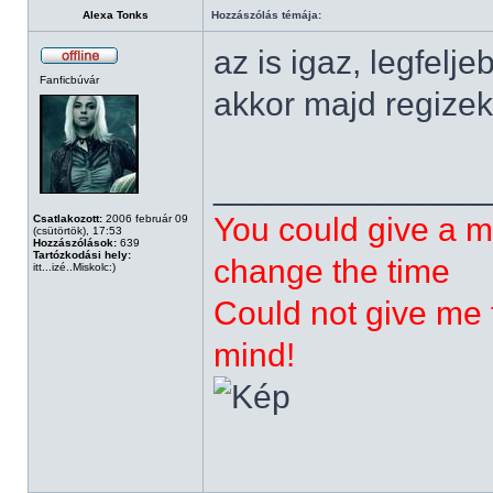
Alexa Tonks
Hozzászólás témája:
az is igaz, legfelj
Fanficbúvár
akkor majd regizek
______________
You could give a m
Csatlakozott:
2006 február 09
(csütörtök), 17:53
Hozzászólások:
639
Tartózkodási hely:
change the time
itt...izé..Miskolc:)
Could not give me t
mind!