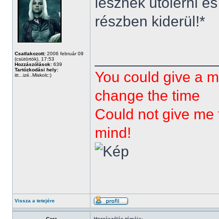
lesznek utolérni 
részben kiderül!*
______________
Csatlakozott:
2006 február 09
(csütörtök), 17:53
Hozzászólások:
639
Tartózkodási hely:
You could give a m
itt...izé..Miskolc:)
change the time
Could not give me t
mind!
Vissza a tetejére
Cara
Hozzászólás témája: