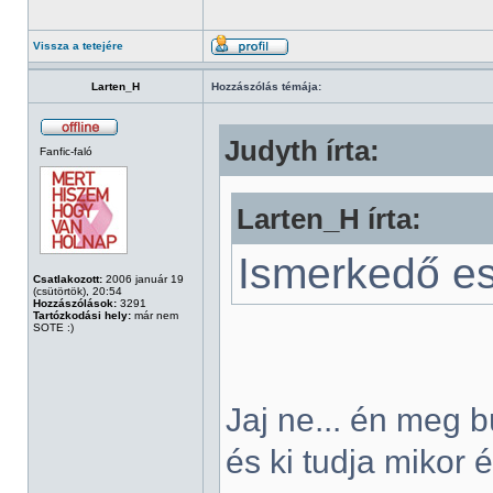
Vissza a tetejére
Larten_H
Hozzászólás témája:
Judyth írta:
Fanfic-faló
Larten_H írta:
Ismerkedő est
Csatlakozott:
2006 január 19
(csütörtök), 20:54
Hozzászólások:
3291
Tartózkodási hely:
már nem
SOTE :)
Jaj ne... én meg 
és ki tudja mikor