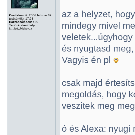
az a helyzet, hog
Csatlakozott:
2006 február 09
(csütörtök), 17:53
Hozzászólások:
639
mindegy mivel me
Tartózkodási hely:
itt...izé..Miskolc:)
veletek...úgyhogy 
és nyugtasd meg, 
Vagyis én pl
csak majd értesít
megoldás, hogy ke
veszitek meg meg
ó és Alexa: nyugi