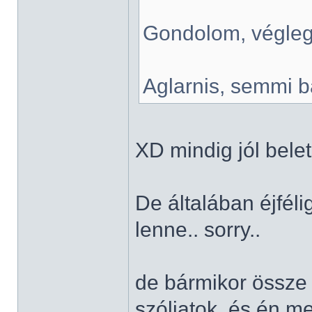
Gondolom, végleg
Aglarnis, semmi ba
XD mindig jól bele
De általában éjféli
lenne.. sorry..
de bármikor össze 
szóljatok, és én m