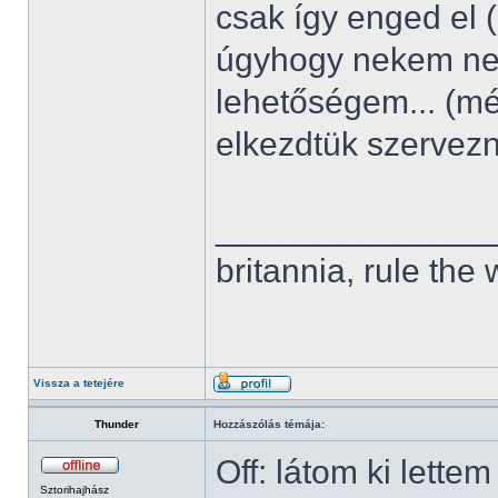
csak így enged el 
úgyhogy nekem nem
lehetőségem... (m
elkezdtük szervez
______________
britannia, rule the
Vissza a tetejére
Thunder
Hozzászólás témája:
Off: látom ki lette
Sztorihajhász