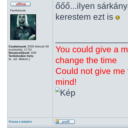
őőő...ilyen sárká
Fanficbúvár
kerestem ezt is
______________
You could give a m
Csatlakozott:
2006 február 09
(csütörtök), 17:53
Hozzászólások:
639
Tartózkodási hely:
change the time
itt...izé..Miskolc:)
Could not give me t
mind!
Vissza a tetejére