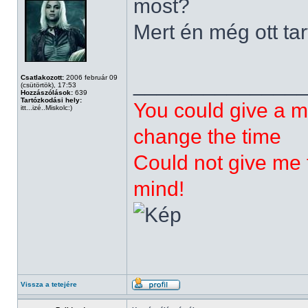
most?
Mert én még ott tar
______________
Csatlakozott:
2006 február 09
(csütörtök), 17:53
Hozzászólások:
639
Tartózkodási hely:
You could give a m
itt...izé..Miskolc:)
change the time
Could not give me t
mind!
Vissza a tetejére