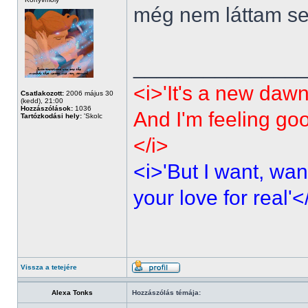
még nem láttam sen
______________
<i>'It's a new dawn
Csatlakozott:
2006 május 30
(kedd), 21:00
Hozzászólások:
1036
And I'm feeling go
Tartózkodási hely:
'Skolc
</i>
<i>'But I want, wan
your love for real'<
Vissza a tetejére
Alexa Tonks
Hozzászólás témája: