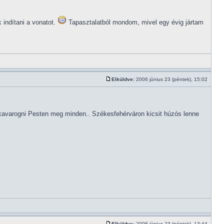
 indítani a vonatot.
Tapasztalatból mondom, mivel egy évig jártam
Elküldve:
2006 június 23 (péntek), 15:02
e kavarogni Pesten meg minden.. Székesfehérváron kicsit húzós lenne
Elküldve:
2006 június 23 (péntek), 13:44