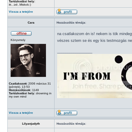
Tartózkodási hely:
itt...izé..Miskolc:)
Vissza a tetejére
Cara
Hozzászólás témája:
na csatlakozom én is! nekem is tök mindeg
Könyvmoly
vészes sztem se és egy kis testmozgás ne
_________________
Csatlakozott:
2006 március 31
(péntek), 13:53
Hozzászólások:
1149
Tartózkodási hely:
drowning in
my own mind
Vissza a tetejére
Lilyanjudyth
Hozzászólás témája: