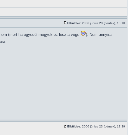
Elküldve:
2006 június 23 (péntek), 18:10
ednem (mert ha egyedül megyek ez lesz a vége
). Nem annyira
ara
Elküldve:
2006 június 23 (péntek), 17:39