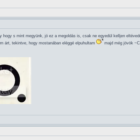
y hogy s mint megyünk, jó ez a megoldás is, csak ne egyedül kelljen eltév
m árt, tekintve, hogy mostanában eléggé elpuhultam
majd még jövök ~C