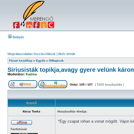
Belépés
Megválaszolatlan hozzászólások
|
Aktív témák
Fórum kezdőlap
»
Egyéb
»
Offtopicok
Siriusisták topikja,avagy gyere velünk káro
Moderátor:
Kadma
Oldal:
105
/
107
[ 5305 hozzászólás ]
Szerző
Alexa Tonks
Hozzászólás témája:
*Egy csapat rohan a vonat mögött. Vajon k
Fanficbúvár
_________________