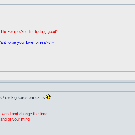
 life For me And I'm feeling good'
nt to be your love for real'</i>
k? évekig kerestem ezt is
e world and change the time
 and of your mind!