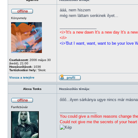
ááá, nem hiszem
még nem láttam senkinek ilyet...
Könyvmoly
_________________
<i>'It's a new dawn It's a new day It's a new
</i>
<i>'But I want, want, want to be your love Wa
Csatlakozott:
2006 május 30
(kedd), 21:00
Hozzászólások:
1036
Tartózkodási hely:
'Skolc
Vissza a tetejére
Alexa Tonks
Hozzászólás témája:
őőő...ilyen sárkánya ugye nincs már másna
Fanficbúvár
_________________
You could give a million reasons change th
Could not give me the secrets of your heart