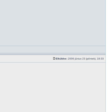
Elküldve:
2006 június 23 (péntek), 18:33