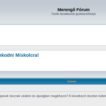
Merengő Fórum
Fanfic fanatikusok gyülekezőhelye
mkodni Miskolcra!
Üzenet
épesek lesznek utolérni és épségben megérkezni? A következő részben kiderü