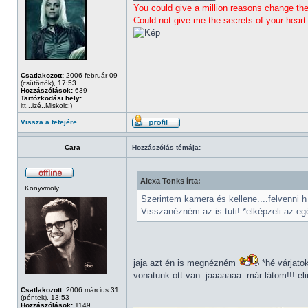
You could give a million reasons change th
Could not give me the secrets of your heart
Csatlakozott:
2006 február 09
(csütörtök), 17:53
Hozzászólások:
639
Tartózkodási hely:
itt...izé..Miskolc:)
Vissza a tetejére
Cara
Hozzászólás témája:
Alexa Tonks írta:
Könyvmoly
Szerintem kamera és kellene....felvenni h
Visszanézném az is tuti! *elképzeli az eg
jaja azt én is megnézném
*hé várjato
vonatunk ott van. jaaaaaaa. már látom!!! 
Csatlakozott:
2006 március 31
(péntek), 13:53
_________________
Hozzászólások:
1149