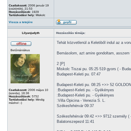
Csatlakozott:
2006 január 19
(csütörtök), 21:53
Hozzászólások:
1929
Tartózkodási hely:
Miskolc
Vissza a tetejére
Lilyanjudyth
Hozzászólás témája:
Tehát közvetlenül a Keletiből indul az a von
Betűmániákus
Bemásolom, azt amire gondoltam, asszem t
2 [P]
Miskolc Tiszai pu. 05:25 519 gyors ( - Buda
Budapest-Keleti pu. 07:47
Budapest-Keleti pu. 08:25 +>> 52 GOLDONI 
:Budapest-Keleti pu. - Gyékényes
Csatlakozott:
2006 május 10
(szerda), 18:36
:Budapest-Keleti pu. - Gyékényes
Hozzászólások:
5752
Tartózkodási hely:
Mindig
:Villa Opicina - Venezia S. L.
máshol :-)
Székesfehérvár 09:37
Székesfehérvár 09:42 +>> 9712 személy ( -
Balatonszepezd 11:41