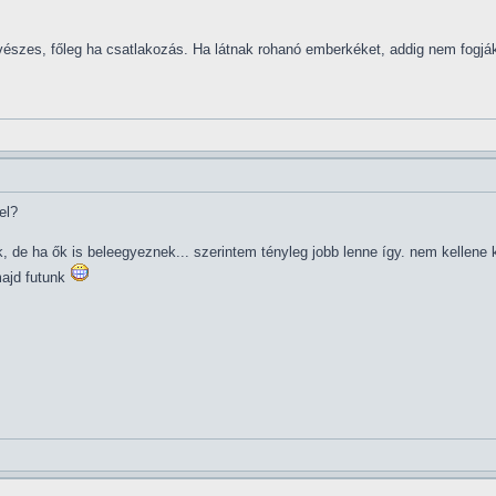
 vészes, főleg ha csatlakozás. Ha látnak rohanó emberkéket, addig nem fogják
el?
, de ha ők is beleegyeznek... szerintem tényleg jobb lenne így. nem kellen
 majd futunk