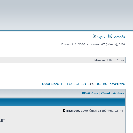
GyIK
Keresés
Pontos idő: 2026 augusztus 07 (péntek), 5:50
Időzóna: UTC + 1 óra
Oldal
Előző
1
...
102
,
103
,
104
,
105
,
106
,
107
Következő
Előző téma
|
Következő téma
Elküldve:
2006 június 23 (péntek), 18:44
l!*