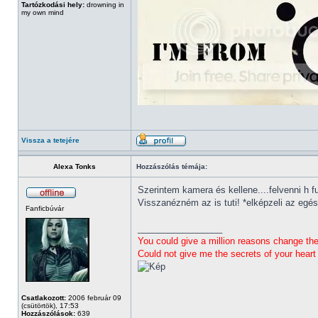
Tartózkodási hely:
drowning in
my own mind
Vissza a tetejére
Alexa Tonks
Hozzászólás témája:
Szerintem kamera és kellene....felvenni h f
Visszanézném az is tuti! *elképzeli az egés
Fanficbúvár
_________________
You could give a million reasons change th
Could not give me the secrets of your heart
Csatlakozott:
2006 február 09
(csütörtök), 17:53
Hozzászólások:
639