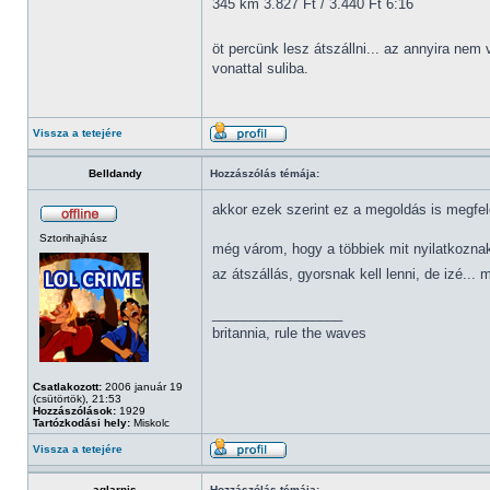
345 km 3.827 Ft / 3.440 Ft 6:16
öt percünk lesz átszállni... az annyira nem
vonattal suliba.
Vissza a tetejére
Belldandy
Hozzászólás témája:
akkor ezek szerint ez a megoldás is megfel
Sztorihajhász
még várom, hogy a többiek mit nyilatkoznak
az átszállás, gyorsnak kell lenni, de izé...
_________________
britannia, rule the waves
Csatlakozott:
2006 január 19
(csütörtök), 21:53
Hozzászólások:
1929
Tartózkodási hely:
Miskolc
Vissza a tetejére
aglarnis
Hozzászólás témája: