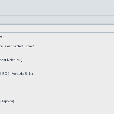
at?
e is ezt nézted, ugye?
pest-Keleti pu.)
EC ( - Venezia S. L.)
 Tapolca)