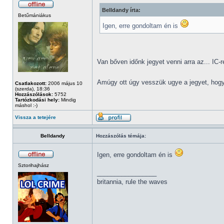
Belldandy írta:
Betűmániákus
Igen, erre gondoltam én is
Van bőven időnk jegyet venni arra az... IC-
Amúgy ott úgy vesszük ugye a jegyet, hogy
Csatlakozott:
2006 május 10
(szerda), 18:36
Hozzászólások:
5752
Tartózkodási hely:
Mindig
máshol :-)
Vissza a tetejére
Belldandy
Hozzászólás témája:
Igen, erre gondoltam én is
Sztorihajhász
_________________
britannia, rule the waves