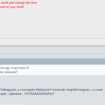
e world and change the time
 and of your mind!
 fut egy csap meris:D
ész jelenetet*
k!!elhagytam a csomagom félútoooon!! keressük meg!oké megvan...a vonat.
elindult...nélkülünk...FUTÁÁÁÁÁÁÁÁÁS!!*