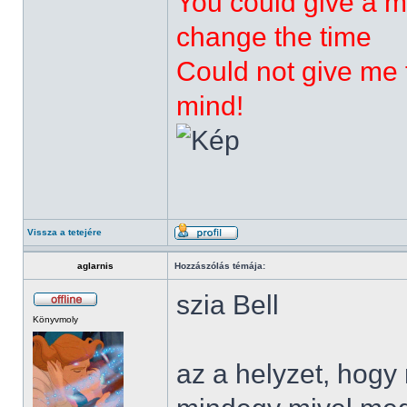
You could give a m
change the time
Could not give me t
mind!
Vissza a tetejére
aglarnis
Hozzászólás témája:
szia Bell
Könyvmoly
az a helyzet, hog