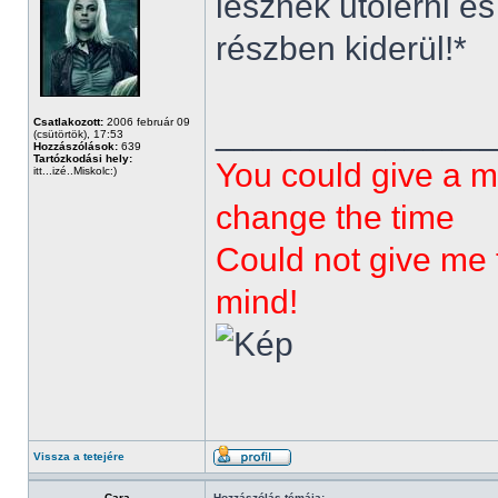
lesznek utolérni 
részben kiderül!*
______________
Csatlakozott:
2006 február 09
(csütörtök), 17:53
Hozzászólások:
639
Tartózkodási hely:
You could give a m
itt...izé..Miskolc:)
change the time
Could not give me t
mind!
Vissza a tetejére
Cara
Hozzászólás témája: