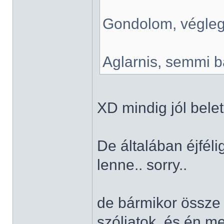
Gondolom, végleg
Aglarnis, semmi ba
XD mindig jól bele
De általában éjféli
lenne.. sorry..
de bármikor össze 
szóljatok, és én m