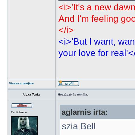
<i>'It's a new dawn
And I'm feeling go
</i>
<i>'But I want, wan
your love for real'<
Vissza a tetejére
Alexa Tonks
Hozzászólás témája:
aglarnis írta:
Fanficbúvár
szia Bell