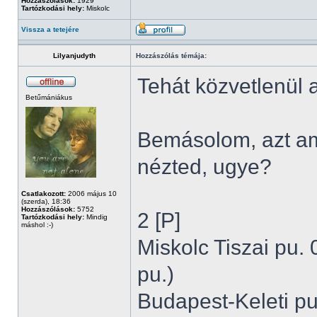
Hozzászólások:
1929
Tartózkodási hely:
Miskolc
Vissza a tetejére
Lilyanjudyth
Hozzászólás témája:
Tehát közvetlenül a
Betűmániákus
Bemásolom, azt am
nézted, ugye?
Csatlakozott:
2006 május 10
(szerda), 18:36
Hozzászólások:
5752
2 [P]
Tartózkodási hely:
Mindig
máshol :-)
Miskolc Tiszai pu. 
pu.)
Budapest-Keleti pu