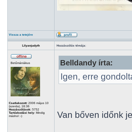
Vissza a tetejére
Lilyanjudyth
Hozzászólás témája:
Belldandy írta:
Betűmániákus
Igen, erre gondol
Csatlakozott:
2006 május 10
(szerda), 18:36
Hozzászólások:
5752
Van bőven időnk je
Tartózkodási hely:
Mindig
máshol :-)