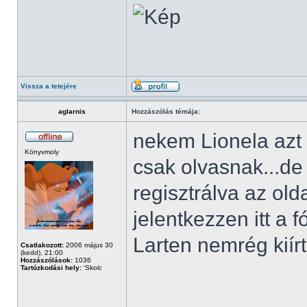
Vissza a tetejére
aglarnis
Hozzászólás témája:
nekem Lionela azt í
Könyvmoly
csak olvasnak...d
regisztrálva az ol
jelentkezzen itt a 
Larten nemrég kiírt
Csatlakozott:
2006 május 30
(kedd), 21:00
Hozzászólások:
1036
Tartózkodási hely:
'Skolc
______________