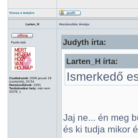
Vissza a tetejére
Larten_H
Hozzászólás témája:
Judyth írta:
Fanfic-faló
Larten_H írta:
Ismerkedő est
Csatlakozott:
2006 január 19
(csütörtök), 20:54
Hozzászólások:
3291
Tartózkodási hely:
már nem
SOTE :)
Jaj ne... én meg 
és ki tudja mikor