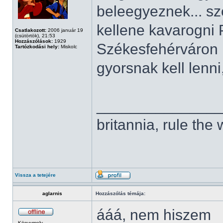
beleegyeznek... sz
kellene kavarogni
Csatlakozott:
2006 január 19
(csütörtök), 21:53
Hozzászólások:
1929
Székesfehérváron k
Tartózkodási hely:
Miskolc
gyorsnak kell lenni
______________
britannia, rule the
Vissza a tetejére
aglarnis
Hozzászólás témája:
ááá, nem hiszem
Könyvmoly