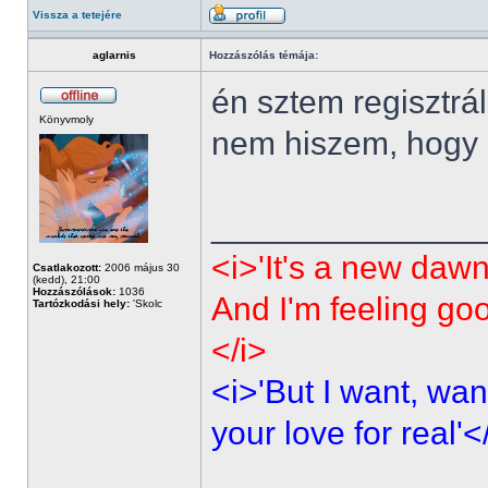
Vissza a tetejére
aglarnis
Hozzászólás témája:
én sztem regisztrá
Könyvmoly
nem hiszem, hogy p
______________
<i>'It's a new dawn
Csatlakozott:
2006 május 30
(kedd), 21:00
Hozzászólások:
1036
And I'm feeling go
Tartózkodási hely:
'Skolc
</i>
<i>'But I want, wan
your love for real'<