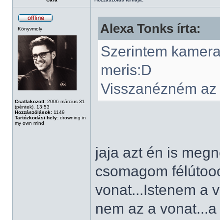
Alexa Tonks írta:
Könyvmoly
Szerintem kamera é
meris:D
Visszanézném az is
Csatlakozott:
2006 március 31
(péntek), 13:53
Hozzászólások:
1149
Tartózkodási hely:
drowning in
my own mind
jaja azt én is me
csomagom félútooo
vonat...Istenem a
nem az a vonat...a