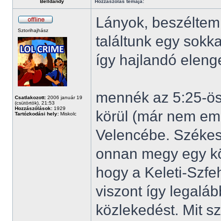
Belldandy
Hozzászólás témája:
Lányok, beszéltem 
Sztorihajhász
találtunk egy sokk
így hajlandó eleng
mennék az 5:25-öss
Csatlakozott:
2006 január 19
(csütörtök), 21:53
Hozzászólások:
1929
körül (már nem em
Tartózkodási hely:
Miskolc
Velencébe. Székes
onnan megy egy kö
hogy a Keleti-Szfe
viszont így legaláb
közlekedést. Mit sz