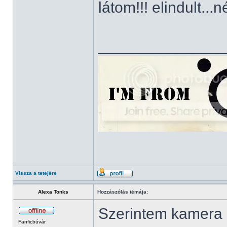
látom!!! elindult.
______________
Vissza a tetejére
Alexa Tonks
Hozzászólás témája:
Szerintem kamera é
Fanficbúvár