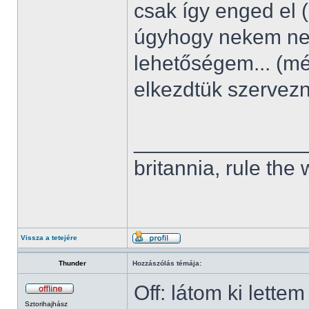
csak így enged el 
úgyhogy nekem nem
lehetőségem... (m
elkezdtük szervez
______________
britannia, rule the
Vissza a tetejére
Thunder
Hozzászólás témája:
Off: látom ki lette
Sztorihajhász