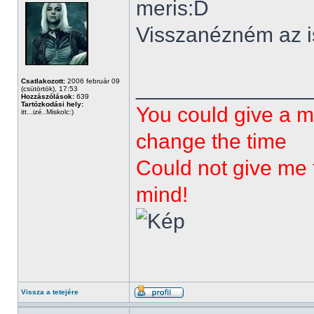
meris:D
Visszanézném az is 
______________
Csatlakozott:
2006 február 09
(csütörtök), 17:53
Hozzászólások:
639
Tartózkodási hely:
You could give a m
itt...izé..Miskolc:)
change the time
Could not give me t
mind!
Vissza a tetejére