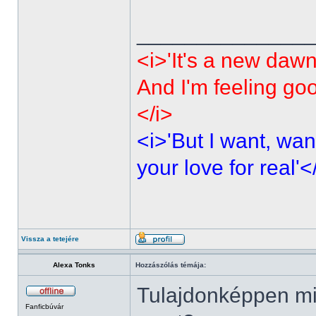
______________
<i>'It's a new dawn
And I'm feeling go
</i>
<i>'But I want, wan
your love for real'<
Vissza a tetejére
Alexa Tonks
Hozzászólás témája:
Tulajdonképpen mi
Fanficbúvár