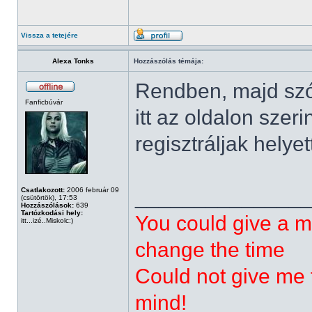
Vissza a tetejére
Alexa Tonks
Hozzászólás témája:
Rendben, majd szól
Fanficbúvár
itt az oldalon szer
regisztráljak helye
______________
Csatlakozott:
2006 február 09
(csütörtök), 17:53
Hozzászólások:
639
Tartózkodási hely:
You could give a m
itt...izé..Miskolc:)
change the time
Could not give me t
mind!