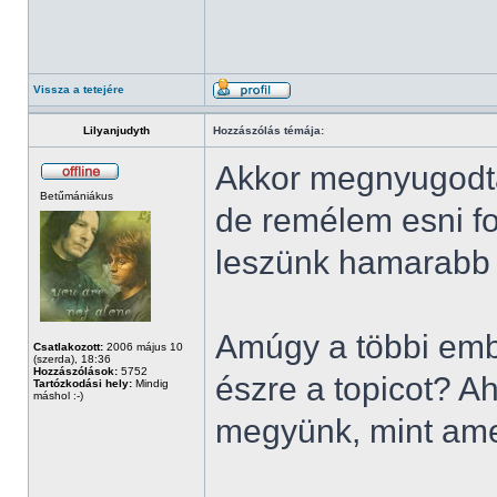
Vissza a tetejére
Lilyanjudyth
Hozzászólás témája:
Akkor megnyugodtam
Betűmániákus
de remélem esni fo
leszünk hamarabb s
Amúgy a többi emb
Csatlakozott:
2006 május 10
(szerda), 18:36
Hozzászólások:
5752
észre a topicot? A
Tartózkodási hely:
Mindig
máshol :-)
megyünk, mint ame