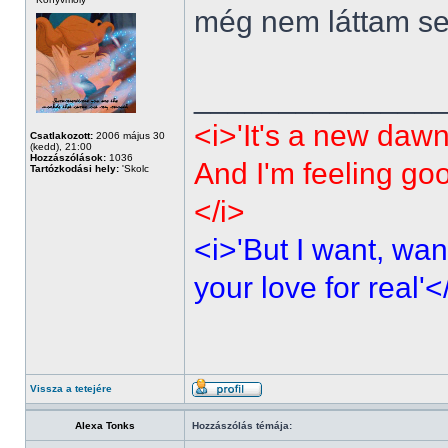
még nem láttam sen
______________
<i>'It's a new dawn
Csatlakozott:
2006 május 30
(kedd), 21:00
Hozzászólások:
1036
And I'm feeling go
Tartózkodási hely:
'Skolc
</i>
<i>'But I want, wan
your love for real'<
Vissza a tetejére
Alexa Tonks
Hozzászólás témája: