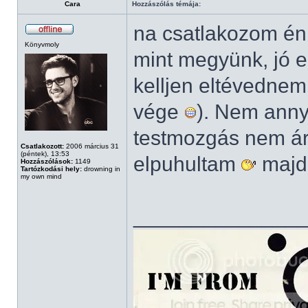
Cara
Hozzászólás témája:
na csatlakozom én 
Könyvmoly
mint megyünk, jó e
kelljen eltévednem
vége
). Nem anny
testmozgás nem ár
Csatlakozott:
2006 március 31
(péntek), 13:53
elpuhultam
majd
Hozzászólások:
1149
Tartózkodási hely:
drowning in
my own mind
______________