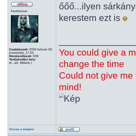
őőő...ilyen sárká
Fanficbúvár
kerestem ezt is
______________
You could give a m
Csatlakozott:
2006 február 09
(csütörtök), 17:53
Hozzászólások:
639
Tartózkodási hely:
change the time
itt...izé..Miskolc:)
Could not give me t
mind!
Vissza a tetejére