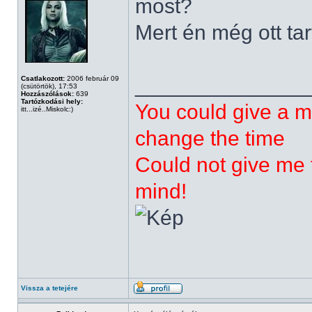
most?
Mert én még ott tar
______________
Csatlakozott:
2006 február 09
(csütörtök), 17:53
Hozzászólások:
639
Tartózkodási hely:
You could give a m
itt...izé..Miskolc:)
change the time
Could not give me t
mind!
Vissza a tetejére