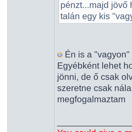
pénzt...majd jövő
talán egy kis "vag
Én is a "vagyon"
Egyébként lehet ho
jönni, de ő csak o
szeretne csak nála
megfogalmaztam
______________