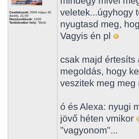
mindegy mivel meg
veletek...úgyhogy t
Csatlakozott:
2006 május 30
(kedd), 21:00
Hozzászólások:
1036
nyugtasd meg, hog
Tartózkodási hely:
'Skolc
Vagyis én pl
csak majd értesíts
megoldás, hogy kel
veszitek meg meg 
ó és Alexa: nyugi 
jövő héten vmikor
"vagyonom"...