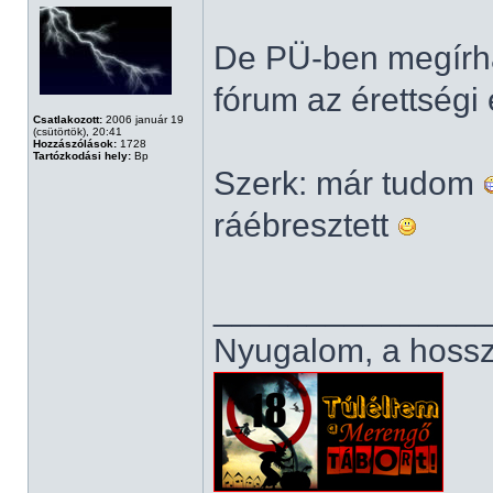
De PÜ-ben megírha
fórum az érettség
Csatlakozott:
2006 január 19
(csütörtök), 20:41
Hozzászólások:
1728
Tartózkodási hely:
Bp
Szerk: már tudom
ráébresztett
______________
Nyugalom, a hosszú