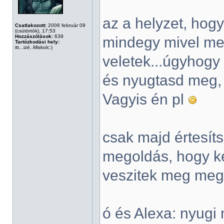
az a helyzet, hog
Csatlakozott:
2006 február 09
(csütörtök), 17:53
Hozzászólások:
639
mindegy mivel me
Tartózkodási hely:
itt...izé..Miskolc:)
veletek...úgyhogy 
és nyugtasd meg, 
Vagyis én pl
csak majd értesít
megoldás, hogy ke
veszitek meg meg
ó és Alexa: nyugi