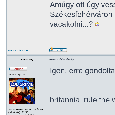
Amúgy ott úgy ves
Székesfehérváron 
vacakolni...?
Vissza a tetejére
Belldandy
Hozzászólás témája:
Igen, erre gondolt
Sztorihajhász
______________
britannia, rule the
Csatlakozott:
2006 január 19
(csütörtök), 21:53