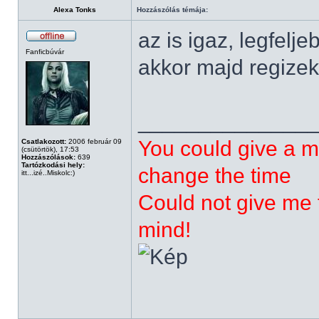
Alexa Tonks
Hozzászólás témája:
az is igaz, legfelj
Fanficbúvár
akkor majd regizek
______________
You could give a m
Csatlakozott:
2006 február 09
(csütörtök), 17:53
Hozzászólások:
639
Tartózkodási hely:
change the time
itt...izé..Miskolc:)
Could not give me t
mind!