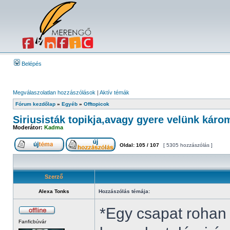
Belépés
Megválaszolatlan hozzászólások
|
Aktív témák
Fórum kezdőlap
»
Egyéb
»
Offtopicok
Siriusisták topikja,avagy gyere velünk káro
Moderátor:
Kadma
Oldal:
105
/
107
[ 5305 hozzászólás ]
Szerző
Alexa Tonks
Hozzászólás témája:
*Egy csapat rohan
Fanficbúvár