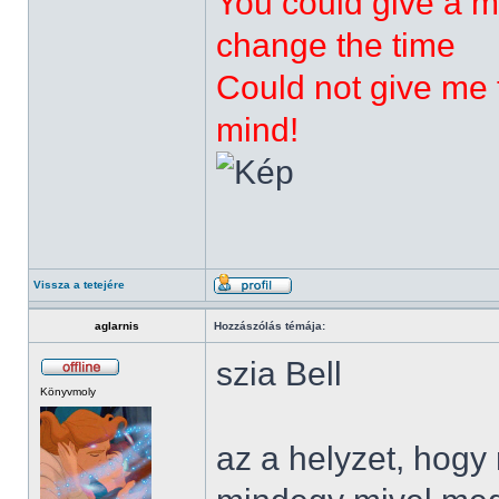
You could give a m
change the time
Could not give me t
mind!
Vissza a tetejére
aglarnis
Hozzászólás témája:
szia Bell
Könyvmoly
az a helyzet, hog