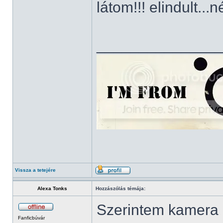
látom!!! elindult.
______________
Vissza a tetejére
Alexa Tonks
Hozzászólás témája:
Szerintem kamera é
Fanficbúvár