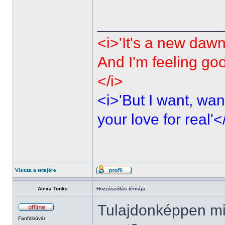
______________
<i>'It's a new dawn
And I'm feeling go
</i>
<i>'But I want, wan
your love for real'<
Vissza a tetejére
Alexa Tonks
Hozzászólás témája:
Tulajdonképpen mi
Fanficbúvár