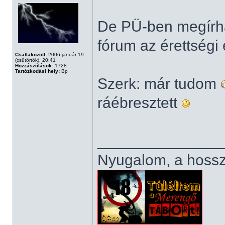
De PÜ-ben megírha
fórum az érettség
Csatlakozott:
2006 január 19
(csütörtök), 20:41
Hozzászólások:
1728
Tartózkodási hely:
Bp
Szerk: már tudom
ráébresztett
______________
Nyugalom, a hosszú