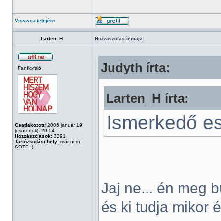
Vissza a tetejére
Larten_H
Hozzászólás témája:
Judyth írta:
Fanfic-faló
Larten_H írta:
Ismerkedő est
Csatlakozott:
2006 január 19
(csütörtök), 20:54
Hozzászólások:
3291
Tartózkodási hely:
már nem
SOTE :)
Jaj ne... én meg 
és ki tudja mikor