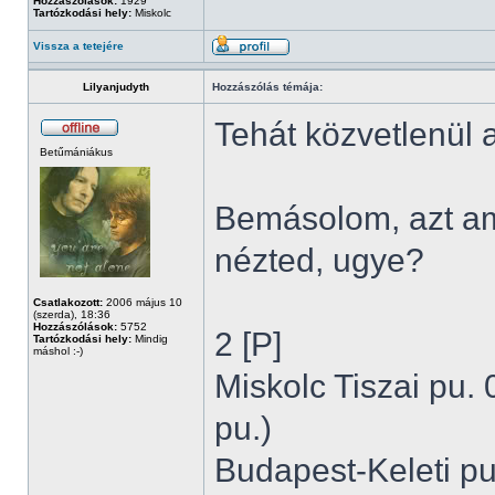
Hozzászólások:
1929
Tartózkodási hely:
Miskolc
Vissza a tetejére
Lilyanjudyth
Hozzászólás témája:
Tehát közvetlenül a
Betűmániákus
Bemásolom, azt am
nézted, ugye?
Csatlakozott:
2006 május 10
(szerda), 18:36
Hozzászólások:
5752
2 [P]
Tartózkodási hely:
Mindig
máshol :-)
Miskolc Tiszai pu. 
pu.)
Budapest-Keleti pu