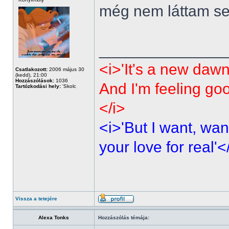
még nem láttam sen
______________
<i>'It's a new dawn
Csatlakozott:
2006 május 30
(kedd), 21:00
Hozzászólások:
1036
And I'm feeling go
Tartózkodási hely:
'Skolc
</i>
<i>'But I want, wan
your love for real'<
Vissza a tetejére
Alexa Tonks
Hozzászólás témája: