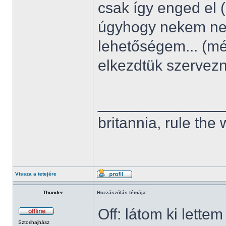
csak így enged el 
úgyhogy nekem nem
lehetőségem... (m
elkezdtük szervez
______________
britannia, rule the
Vissza a tetejére
Thunder
Hozzászólás témája:
Off: látom ki lette
Sztorihajhász