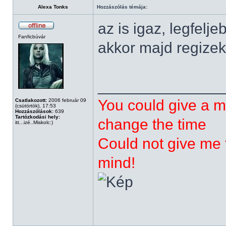
Alexa Tonks
Hozzászólás témája:
az is igaz, legfelj
Fanficbúvár
akkor majd regizek
______________
You could give a m
Csatlakozott:
2006 február 09
(csütörtök), 17:53
Hozzászólások:
639
Tartózkodási hely:
change the time
itt...izé..Miskolc:)
Could not give me t
mind!