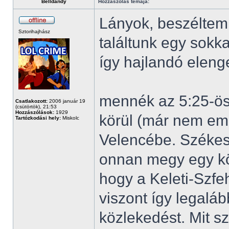
Belldandy
Hozzászólás témája:
Lányok, beszéltem 
Sztorihajhász
találtunk egy sokk
így hajlandó eleng
mennék az 5:25-öss
Csatlakozott:
2006 január 19
(csütörtök), 21:53
Hozzászólások:
1929
körül (már nem em
Tartózkodási hely:
Miskolc
Velencébe. Székes
onnan megy egy kö
hogy a Keleti-Szfe
viszont így legaláb
közlekedést. Mit sz