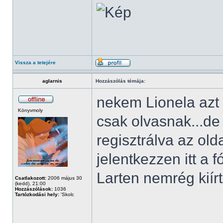
Vissza a tetejére
aglarnis
Hozzászólás témája:
nekem Lionela azt í
Könyvmoly
csak olvasnak...d
regisztrálva az ol
jelentkezzen itt a 
Larten nemrég kiírt
Csatlakozott:
2006 május 30
(kedd), 21:00
Hozzászólások:
1036
Tartózkodási hely:
'Skolc
______________