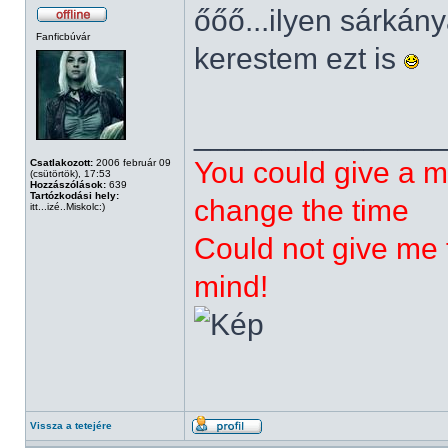
őőő...ilyen sárká
Fanficbúvár
kerestem ezt is
______________
You could give a m
Csatlakozott:
2006 február 09
(csütörtök), 17:53
Hozzászólások:
639
Tartózkodási hely:
change the time
itt...izé..Miskolc:)
Could not give me t
mind!
Vissza a tetejére