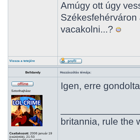
Amúgy ott úgy ves
Székesfehérváron 
vacakolni...?
Vissza a tetejére
Belldandy
Hozzászólás témája:
Igen, erre gondolt
Sztorihajhász
______________
britannia, rule the
Csatlakozott:
2006 január 19
(csütörtök), 21:53