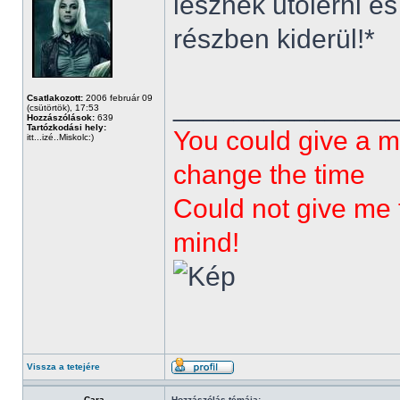
lesznek utolérni 
részben kiderül!*
______________
Csatlakozott:
2006 február 09
(csütörtök), 17:53
Hozzászólások:
639
Tartózkodási hely:
You could give a m
itt...izé..Miskolc:)
change the time
Could not give me t
mind!
Vissza a tetejére
Cara
Hozzászólás témája: