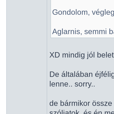
Gondolom, végleg
Aglarnis, semmi ba
XD mindig jól bele
De általában éjféli
lenne.. sorry..
de bármikor össze 
szóljatok, és én m