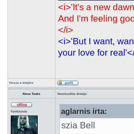
<i>'It's a new dawn
And I'm feeling go
</i>
<i>'But I want, wan
your love for real'<
Vissza a tetejére
Alexa Tonks
Hozzászólás témája:
aglarnis írta:
Fanficbúvár
szia Bell