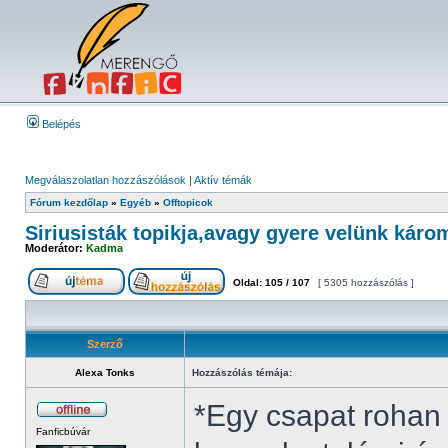
Belépés
Megválaszolatlan hozzászólások
|
Aktív témák
Fórum kezdőlap
»
Egyéb
»
Offtopicok
Siriusisták topikja,avagy gyere velünk káro
Moderátor:
Kadma
Oldal:
105
/
107
[ 5305 hozzászólás ]
Szerző
Alexa Tonks
Hozzászólás témája:
*Egy csapat rohan
Fanficbúvár