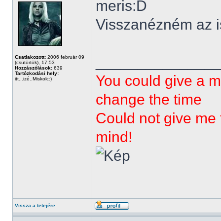
meris:D
Visszanézném az is 
______________
Csatlakozott:
2006 február 09
(csütörtök), 17:53
Hozzászólások:
639
Tartózkodási hely:
You could give a m
itt...izé..Miskolc:)
change the time
Could not give me t
mind!
Vissza a tetejére