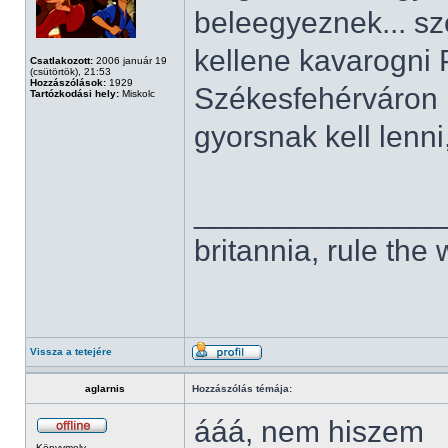
beleegyeznek... sz
kellene kavarogni
Csatlakozott:
2006 január 19
(csütörtök), 21:53
Hozzászólások:
1929
Székesfehérváron k
Tartózkodási hely:
Miskolc
gyorsnak kell lenni
______________
britannia, rule the
Vissza a tetejére
aglarnis
Hozzászólás témája:
ááá, nem hiszem
Könyvmoly