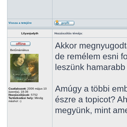
Vissza a tetejére
Lilyanjudyth
Hozzászólás témája:
Akkor megnyugodtam
Betűmániákus
de remélem esni fo
leszünk hamarabb s
Amúgy a többi emb
Csatlakozott:
2006 május 10
(szerda), 18:36
Hozzászólások:
5752
észre a topicot? A
Tartózkodási hely:
Mindig
máshol :-)
megyünk, mint ame