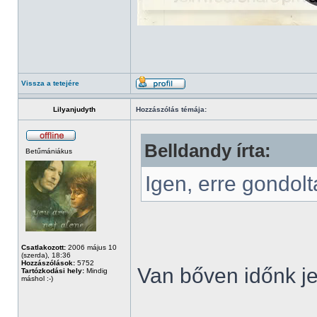
Vissza a tetejére
Lilyanjudyth
Hozzászólás témája:
Belldandy írta:
Betűmániákus
Igen, erre gondol
Csatlakozott:
2006 május 10
(szerda), 18:36
Hozzászólások:
5752
Van bőven időnk je
Tartózkodási hely:
Mindig
máshol :-)