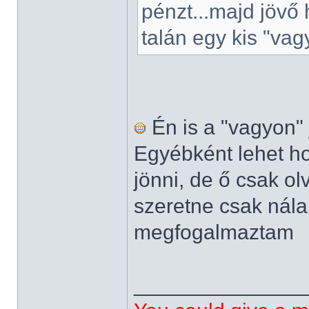
pénzt...majd jövő
talán egy kis "vag
Én is a "vagyon"
Egyébként lehet ho
jönni, de ő csak o
szeretne csak nála
megfogalmaztam
______________