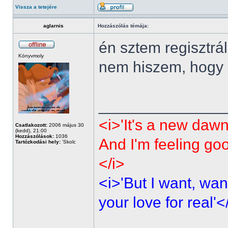
Vissza a tetejére
aglarnis
Hozzászólás témája:
én sztem regisztrá
Könyvmoly
nem hiszem, hogy p
______________
<i>'It's a new dawn
Csatlakozott:
2006 május 30
(kedd), 21:00
Hozzászólások:
1036
And I'm feeling go
Tartózkodási hely:
'Skolc
</i>
<i>'But I want, wan
your love for real'<