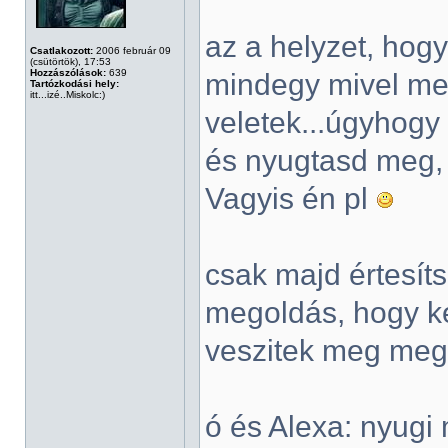
az a helyzet, hog
Csatlakozott:
2006 február 09
(csütörtök), 17:53
Hozzászólások:
639
mindegy mivel me
Tartózkodási hely:
itt...izé..Miskolc:)
veletek...úgyhogy 
és nyugtasd meg, 
Vagyis én pl
csak majd értesít
megoldás, hogy ke
veszitek meg meg
ó és Alexa: nyugi