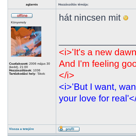
aglarnis
Hozzászólás témája:
hát nincsen mit
Könyvmoly
______________
<i>'It's a new dawn
And I'm feeling go
Csatlakozott:
2006 május 30
(kedd), 21:00
Hozzászólások:
1036
</i>
Tartózkodási hely:
'Skolc
<i>'But I want, wan
your love for real'<
Vissza a tetejére