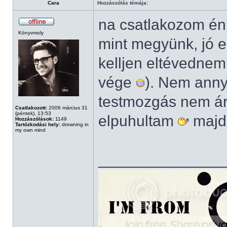
Cara
Hozzászólás témája:
na csatlakozom én 
Könyvmoly
mint megyünk, jó e
kelljen eltévednem
vége
). Nem anny
testmozgás nem ár
Csatlakozott:
2006 március 31
(péntek), 13:53
elpuhultam
majd
Hozzászólások:
1149
Tartózkodási hely:
drowning in
my own mind
______________