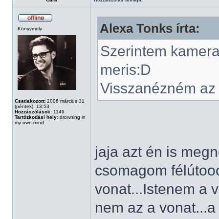
Alexa Tonks írta:
Könyvmoly
Szerintem kamera é
meris:D
Visszanézném az is
Csatlakozott:
2006 március 31
(péntek), 13:53
Hozzászólások:
1149
Tartózkodási hely:
drowning in
my own mind
jaja azt én is me
csomagom félútooo
vonat...Istenem a
nem az a vonat...a