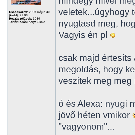
mindegy mivel meg
veletek...úgyhogy t
Csatlakozott:
2006 május 30
(kedd), 21:00
Hozzászólások:
1036
nyugtasd meg, hog
Tartózkodási hely:
'Skolc
Vagyis én pl
csak majd értesíts
megoldás, hogy kel
veszitek meg meg 
ó és Alexa: nyugi 
jövő héten vmikor
"vagyonom"...