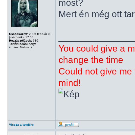
most?
Mert én még ott tar
______________
Csatlakozott:
2006 február 09
(csütörtök), 17:53
Hozzászólások:
639
Tartózkodási hely:
You could give a m
itt...izé..Miskolc:)
change the time
Could not give me t
mind!
Vissza a tetejére