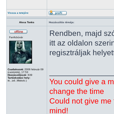
Vissza a tetejére
Alexa Tonks
Hozzászólás témája:
Rendben, majd szól
Fanficbúvár
itt az oldalon szer
regisztráljak helye
______________
Csatlakozott:
2006 február 09
(csütörtök), 17:53
Hozzászólások:
639
Tartózkodási hely:
You could give a m
itt...izé..Miskolc:)
change the time
Could not give me t
mind!