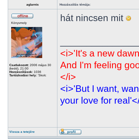
aglarnis
Hozzászólás témája:
hát nincsen mit
Könyvmoly
______________
<i>'It's a new dawn
And I'm feeling go
Csatlakozott:
2006 május 30
(kedd), 21:00
Hozzászólások:
1036
</i>
Tartózkodási hely:
'Skolc
<i>'But I want, wan
your love for real'<
Vissza a tetejére