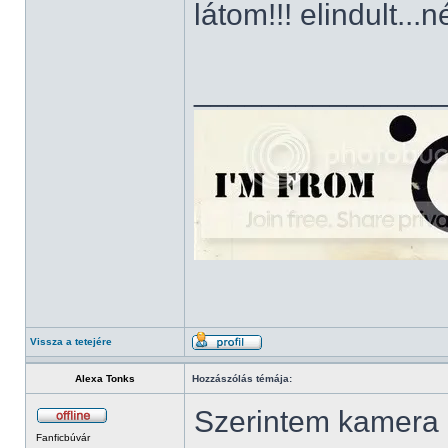
látom!!! elindult.
______________
Vissza a tetejére
Alexa Tonks
Hozzászólás témája:
Szerintem kamera é
Fanficbúvár