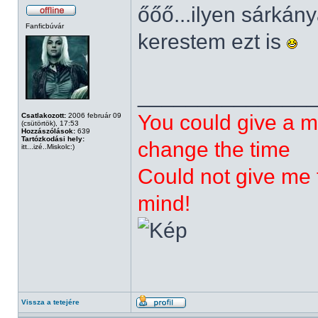
őőő...ilyen sárká
Fanficbúvár
kerestem ezt is
______________
You could give a m
Csatlakozott:
2006 február 09
(csütörtök), 17:53
Hozzászólások:
639
Tartózkodási hely:
change the time
itt...izé..Miskolc:)
Could not give me t
mind!
Vissza a tetejére