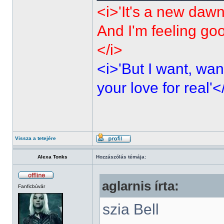
<i>'It's a new dawn
And I'm feeling go
</i>
<i>'But I want, wan
your love for real'<
Vissza a tetejére
Alexa Tonks
Hozzászólás témája:
aglarnis írta:
Fanficbúvár
szia Bell