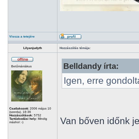
Vissza a tetejére
Lilyanjudyth
Hozzászólás témája:
Belldandy írta:
Betűmániákus
Igen, erre gondol
Csatlakozott:
2006 május 10
(szerda), 18:36
Hozzászólások:
5752
Van bőven időnk je
Tartózkodási hely:
Mindig
máshol :-)