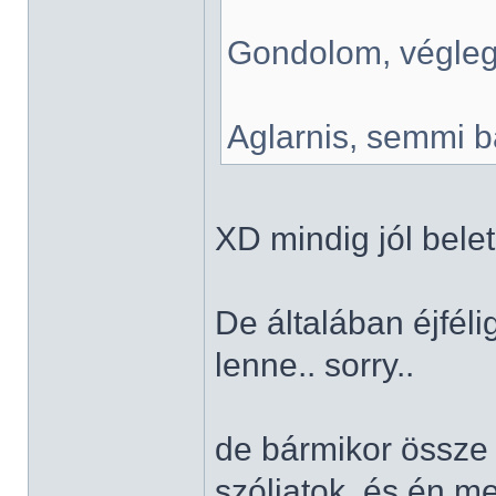
Gondolom, végleg
Aglarnis, semmi ba
XD mindig jól bele
De általában éjféli
lenne.. sorry..
de bármikor össze 
szóljatok, és én m