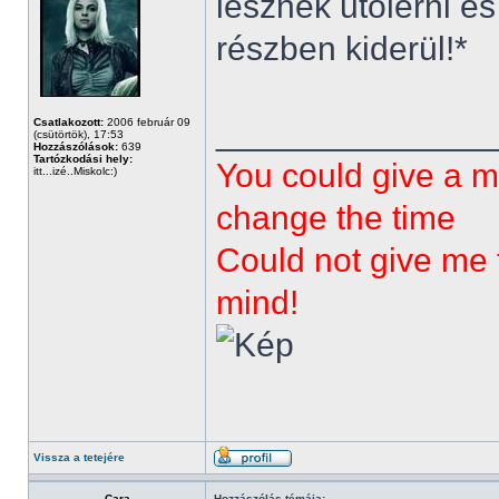
lesznek utolérni 
részben kiderül!*
______________
Csatlakozott:
2006 február 09
(csütörtök), 17:53
Hozzászólások:
639
Tartózkodási hely:
You could give a m
itt...izé..Miskolc:)
change the time
Could not give me t
mind!
Vissza a tetejére
Cara
Hozzászólás témája: