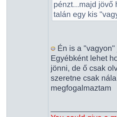
pénzt...majd jövő
talán egy kis "vag
Én is a "vagyon"
Egyébként lehet ho
jönni, de ő csak o
szeretne csak nála
megfogalmaztam
______________