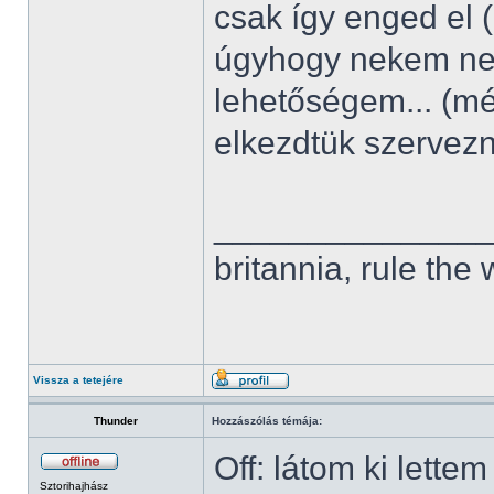
csak így enged el 
úgyhogy nekem nem
lehetőségem... (m
elkezdtük szervez
______________
britannia, rule the
Vissza a tetejére
Thunder
Hozzászólás témája:
Off: látom ki lette
Sztorihajhász