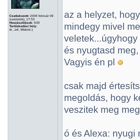
az a helyzet, hog
Csatlakozott:
2006 február 09
(csütörtök), 17:53
Hozzászólások:
639
mindegy mivel me
Tartózkodási hely:
itt...izé..Miskolc:)
veletek...úgyhogy 
és nyugtasd meg, 
Vagyis én pl
csak majd értesít
megoldás, hogy ke
veszitek meg meg
ó és Alexa: nyugi