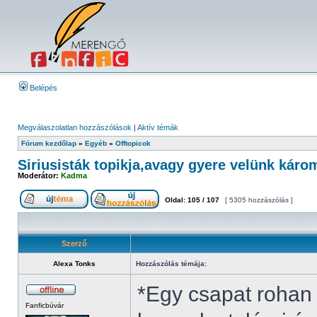
Belépés
Megválaszolatlan hozzászólások
|
Aktív témák
Fórum kezdőlap
»
Egyéb
»
Offtopicok
Siriusisták topikja,avagy gyere velünk káro
Moderátor:
Kadma
Oldal:
105
/
107
[ 5305 hozzászólás ]
Szerző
Alexa Tonks
Hozzászólás témája:
*Egy csapat rohan
Fanficbúvár