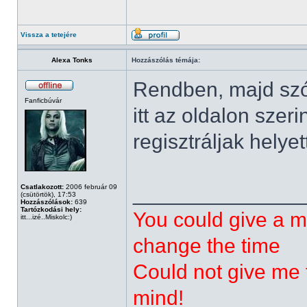
Vissza a tetejére
Alexa Tonks
Hozzászólás témája:
Rendben, majd szól
Fanficbúvár
itt az oldalon szer
regisztráljak helye
______________
Csatlakozott:
2006 február 09
(csütörtök), 17:53
Hozzászólások:
639
Tartózkodási hely:
You could give a m
itt...izé..Miskolc:)
change the time
Could not give me t
mind!