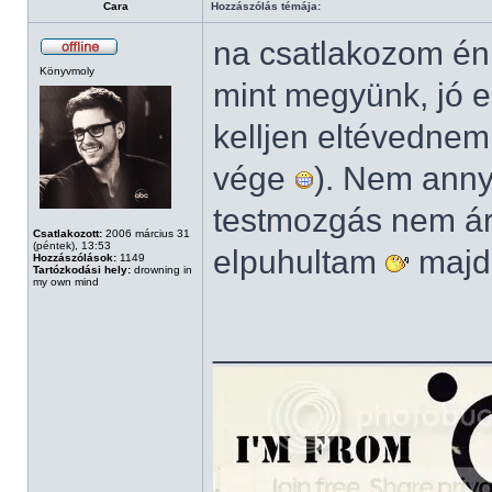
Cara
Hozzászólás témája:
na csatlakozom én 
Könyvmoly
mint megyünk, jó e
kelljen eltévednem
vége
). Nem anny
testmozgás nem ár
Csatlakozott:
2006 március 31
(péntek), 13:53
elpuhultam
majd
Hozzászólások:
1149
Tartózkodási hely:
drowning in
my own mind
______________