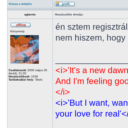
Vissza a tetejére
aglarnis
Hozzászólás témája:
én sztem regisztrá
Könyvmoly
nem hiszem, hogy p
______________
<i>'It's a new dawn
Csatlakozott:
2006 május 30
(kedd), 21:00
Hozzászólások:
1036
And I'm feeling go
Tartózkodási hely:
'Skolc
</i>
<i>'But I want, wan
your love for real'<