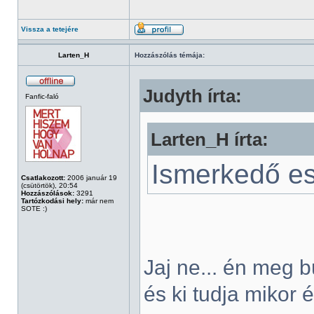
Vissza a tetejére
Larten_H
Hozzászólás témája:
Judyth írta:
Fanfic-faló
Larten_H írta:
Ismerkedő est
Csatlakozott:
2006 január 19
(csütörtök), 20:54
Hozzászólások:
3291
Tartózkodási hely:
már nem
SOTE :)
Jaj ne... én meg 
és ki tudja mikor