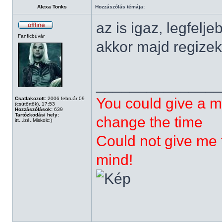
Alexa Tonks
Hozzászólás témája:
az is igaz, legfelj
Fanficbúvár
akkor majd regizek
______________
You could give a m
Csatlakozott:
2006 február 09
(csütörtök), 17:53
Hozzászólások:
639
Tartózkodási hely:
change the time
itt...izé..Miskolc:)
Could not give me t
mind!