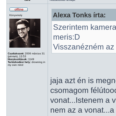
Alexa Tonks írta:
Könyvmoly
Szerintem kamera é
meris:D
Visszanézném az is
Csatlakozott:
2006 március 31
(péntek), 13:53
Hozzászólások:
1149
Tartózkodási hely:
drowning in
my own mind
jaja azt én is me
csomagom félútooo
vonat...Istenem a
nem az a vonat...a