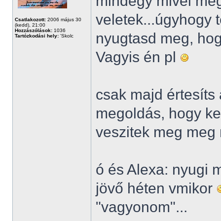
mindegy mivel meg
veletek...úgyhogy t
Csatlakozott:
2006 május 30
(kedd), 21:00
Hozzászólások:
1036
nyugtasd meg, hog
Tartózkodási hely:
'Skolc
Vagyis én pl
csak majd értesíts
megoldás, hogy kel
veszitek meg meg 
ó és Alexa: nyugi 
jövő héten vmikor
"vagyonom"...