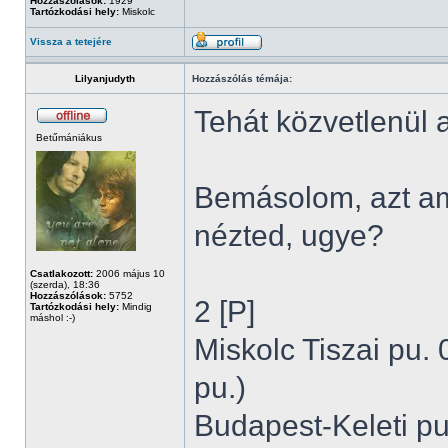
Hozzászólások:
1929
Tartózkodási hely:
Miskolc
Vissza a tetejére
Lilyanjudyth
Hozzászólás témája:
Tehát közvetlenül a
Betűmániákus
Bemásolom, azt am
nézted, ugye?
Csatlakozott:
2006 május 10
(szerda), 18:36
Hozzászólások:
5752
2 [P]
Tartózkodási hely:
Mindig
máshol :-)
Miskolc Tiszai pu. 
pu.)
Budapest-Keleti pu