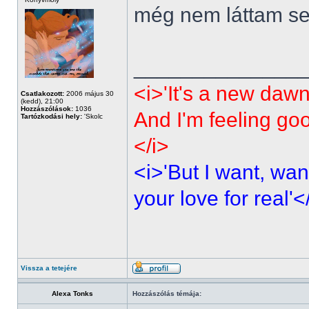
még nem láttam sen
______________
<i>'It's a new dawn
Csatlakozott:
2006 május 30
(kedd), 21:00
Hozzászólások:
1036
And I'm feeling go
Tartózkodási hely:
'Skolc
</i>
<i>'But I want, wan
your love for real'<
Vissza a tetejére
Alexa Tonks
Hozzászólás témája: