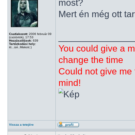
most?
Mert én még ott tar
______________
Csatlakozott:
2006 február 09
(csütörtök), 17:53
Hozzászólások:
639
Tartózkodási hely:
You could give a m
itt...izé..Miskolc:)
change the time
Could not give me t
mind!
Vissza a tetejére