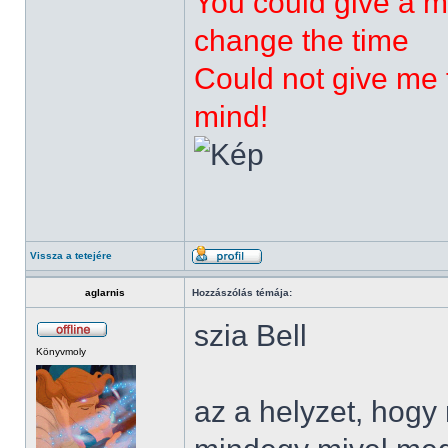
You could give a m
change the time
Could not give me t
mind!
Vissza a tetejére
aglarnis
Hozzászólás témája:
szia Bell
Könyvmoly
az a helyzet, hog