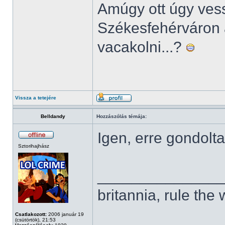
Amúgy ott úgy ves
Székesfehérváron 
vacakolni...?
Vissza a tetejére
Belldandy
Hozzászólás témája:
Igen, erre gondolt
Sztorihajhász
______________
britannia, rule the
Csatlakozott:
2006 január 19
(csütörtök), 21:53