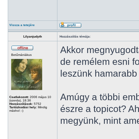
Vissza a tetejére
Lilyanjudyth
Hozzászólás témája:
Akkor megnyugodtam
Betűmániákus
de remélem esni fo
leszünk hamarabb s
Amúgy a többi emb
Csatlakozott:
2006 május 10
(szerda), 18:36
Hozzászólások:
5752
észre a topicot? A
Tartózkodási hely:
Mindig
máshol :-)
megyünk, mint ame