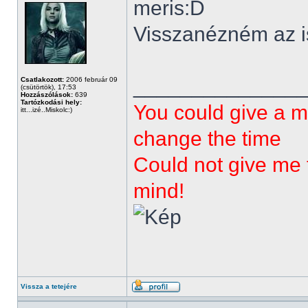
meris:D
Visszanézném az is 
______________
Csatlakozott:
2006 február 09
(csütörtök), 17:53
Hozzászólások:
639
Tartózkodási hely:
You could give a m
itt...izé..Miskolc:)
change the time
Could not give me t
mind!
Vissza a tetejére