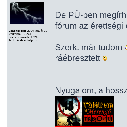
De PÜ-ben megírha
fórum az érettség
Csatlakozott:
2006 január 19
(csütörtök), 20:41
Hozzászólások:
1728
Tartózkodási hely:
Bp
Szerk: már tudom
ráébresztett
______________
Nyugalom, a hosszú