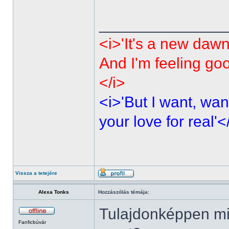
______________
<i>'It's a new dawn
And I'm feeling go
</i>
<i>'But I want, wan
your love for real'<
Vissza a tetejére
Alexa Tonks
Hozzászólás témája:
Tulajdonképpen mi
Fanficbúvár