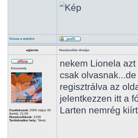
Vissza a tetejére
aglarnis
Hozzászólás témája:
nekem Lionela azt í
Könyvmoly
csak olvasnak...d
regisztrálva az ol
jelentkezzen itt a 
Larten nemrég kiírt
Csatlakozott:
2006 május 30
(kedd), 21:00
Hozzászólások:
1036
Tartózkodási hely:
'Skolc
______________