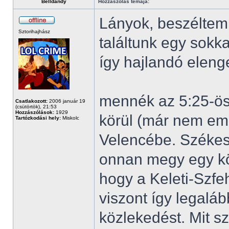
Belldandy
Hozzászólás témája:
Lányok, beszéltem 
Sztorihajhász
találtunk egy sokk
így hajlandó eleng
mennék az 5:25-öss
Csatlakozott:
2006 január 19
(csütörtök), 21:53
Hozzászólások:
1929
körül (már nem em
Tartózkodási hely:
Miskolc
Velencébe. Székes
onnan megy egy kö
hogy a Keleti-Szfe
viszont így legaláb
közlekedést. Mit sz