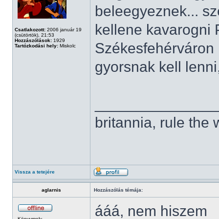
beleegyeznek... sz
kellene kavarogni
Csatlakozott:
2006 január 19
(csütörtök), 21:53
Hozzászólások:
1929
Székesfehérváron k
Tartózkodási hely:
Miskolc
gyorsnak kell lenni
______________
britannia, rule the
Vissza a tetejére
aglarnis
Hozzászólás témája:
ááá, nem hiszem
Könyvmoly