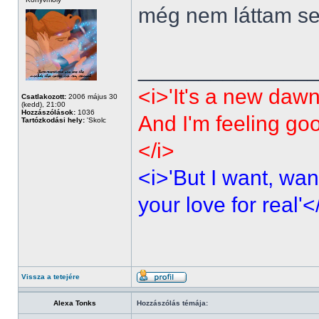
még nem láttam sen
______________
<i>'It's a new dawn
Csatlakozott:
2006 május 30
(kedd), 21:00
Hozzászólások:
1036
And I'm feeling go
Tartózkodási hely:
'Skolc
</i>
<i>'But I want, wan
your love for real'<
Vissza a tetejére
Alexa Tonks
Hozzászólás témája: