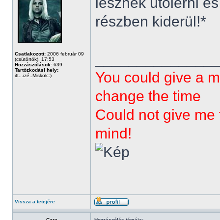
lesznek utolérni 
részben kiderül!*
______________
Csatlakozott:
2006 február 09
(csütörtök), 17:53
Hozzászólások:
639
Tartózkodási hely:
You could give a m
itt...izé..Miskolc:)
change the time
Could not give me t
mind!
Vissza a tetejére
Cara
Hozzászólás témája: