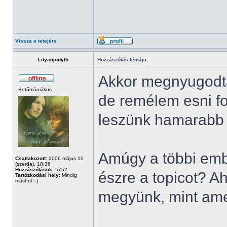
Vissza a tetejére
Lilyanjudyth
Hozzászólás témája:
Akkor megnyugodtam
Betűmániákus
de remélem esni fo
leszünk hamarabb s
Amúgy a többi emb
Csatlakozott:
2006 május 10
(szerda), 18:36
Hozzászólások:
5752
észre a topicot? A
Tartózkodási hely:
Mindig
máshol :-)
megyünk, mint ame