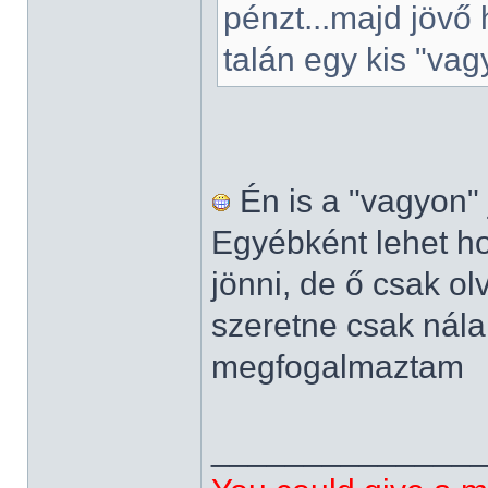
pénzt...majd jövő
talán egy kis "vag
Én is a "vagyon"
Egyébként lehet ho
jönni, de ő csak o
szeretne csak nála
megfogalmaztam
______________