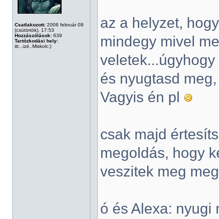
az a helyzet, hog
Csatlakozott:
2006 február 09
(csütörtök), 17:53
Hozzászólások:
639
mindegy mivel me
Tartózkodási hely:
itt...izé..Miskolc:)
veletek...úgyhogy 
és nyugtasd meg, 
Vagyis én pl
csak majd értesít
megoldás, hogy ke
veszitek meg meg
ó és Alexa: nyugi