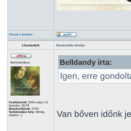
Vissza a tetejére
Lilyanjudyth
Hozzászólás témája:
Belldandy írta:
Betűmániákus
Igen, erre gondol
Csatlakozott:
2006 május 10
(szerda), 18:36
Hozzászólások:
5752
Van bőven időnk je
Tartózkodási hely:
Mindig
máshol :-)