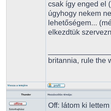
csak így enged el 
úgyhogy nekem nem
lehetőségem... (m
elkezdtük szervez
______________
britannia, rule the
Vissza a tetejére
Thunder
Hozzászólás témája:
Off: látom ki lette
Sztorihajhász