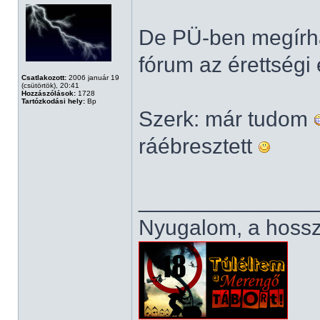
De PÜ-ben megírha
fórum az érettség
Csatlakozott:
2006 január 19
(csütörtök), 20:41
Hozzászólások:
1728
Tartózkodási hely:
Bp
Szerk: már tudom
ráébresztett
______________
Nyugalom, a hosszú