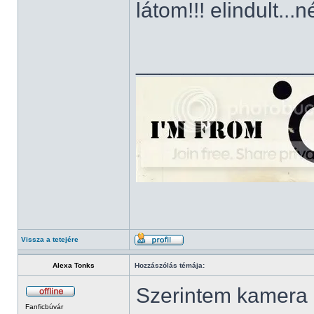
látom!!! elindult.
______________
Vissza a tetejére
Alexa Tonks
Hozzászólás témája:
Szerintem kamera é
Fanficbúvár