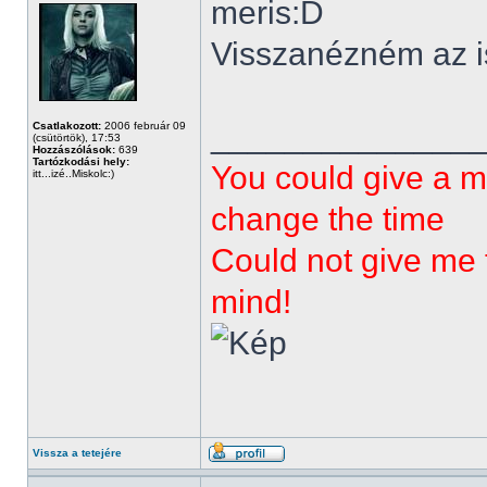
meris:D
Visszanézném az is 
______________
Csatlakozott:
2006 február 09
(csütörtök), 17:53
Hozzászólások:
639
Tartózkodási hely:
You could give a m
itt...izé..Miskolc:)
change the time
Could not give me t
mind!
Vissza a tetejére