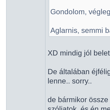
Gondolom, végleg
Aglarnis, semmi ba
XD mindig jól bele
De általában éjféli
lenne.. sorry..
de bármikor össze 
szóljatok, és én m