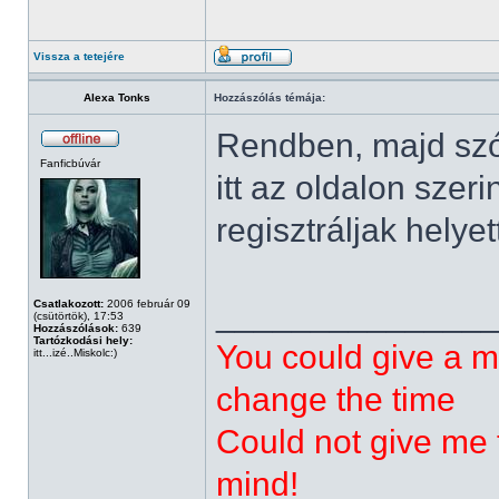
Vissza a tetejére
Alexa Tonks
Hozzászólás témája:
Rendben, majd szól
Fanficbúvár
itt az oldalon szer
regisztráljak helye
______________
Csatlakozott:
2006 február 09
(csütörtök), 17:53
Hozzászólások:
639
Tartózkodási hely:
You could give a m
itt...izé..Miskolc:)
change the time
Could not give me t
mind!