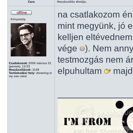
Cara
Hozzászólás témája:
na csatlakozom én 
Könyvmoly
mint megyünk, jó e
kelljen eltévednem
vége
). Nem anny
testmozgás nem ár
Csatlakozott:
2006 március 31
(péntek), 13:53
elpuhultam
majd
Hozzászólások:
1149
Tartózkodási hely:
drowning in
my own mind
______________