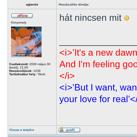
aglarnis
Hozzászólás témája:
hát nincsen mit
Könyvmoly
______________
<i>'It's a new dawn
And I'm feeling go
Csatlakozott:
2006 május 30
(kedd), 21:00
Hozzászólások:
1036
</i>
Tartózkodási hely:
'Skolc
<i>'But I want, wan
your love for real'<
Vissza a tetejére