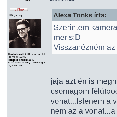
Alexa Tonks írta:
Könyvmoly
Szerintem kamera é
meris:D
Visszanézném az is
Csatlakozott:
2006 március 31
(péntek), 13:53
Hozzászólások:
1149
Tartózkodási hely:
drowning in
my own mind
jaja azt én is me
csomagom félútooo
vonat...Istenem a
nem az a vonat...a