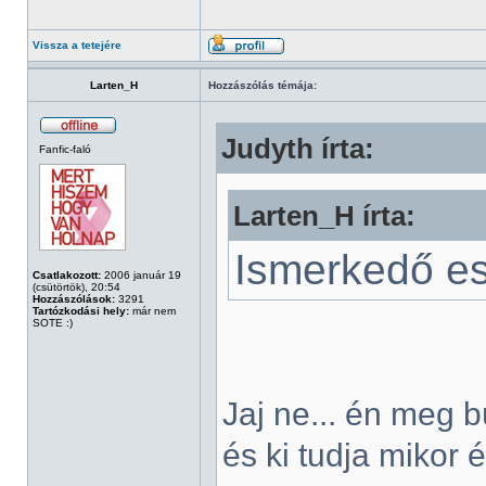
Vissza a tetejére
Larten_H
Hozzászólás témája:
Judyth írta:
Fanfic-faló
Larten_H írta:
Ismerkedő est
Csatlakozott:
2006 január 19
(csütörtök), 20:54
Hozzászólások:
3291
Tartózkodási hely:
már nem
SOTE :)
Jaj ne... én meg 
és ki tudja mikor