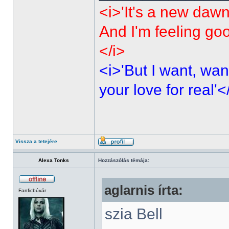
<i>'It's a new dawn
And I'm feeling go
</i>
<i>'But I want, wan
your love for real'<
Vissza a tetejére
Alexa Tonks
Hozzászólás témája:
aglarnis írta:
Fanficbúvár
szia Bell