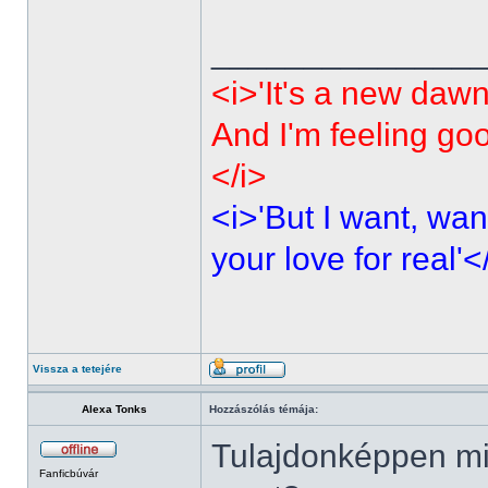
______________
<i>'It's a new dawn
And I'm feeling go
</i>
<i>'But I want, wan
your love for real'<
Vissza a tetejére
Alexa Tonks
Hozzászólás témája:
Tulajdonképpen mi
Fanficbúvár