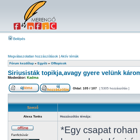
Belépés
Megválaszolatlan hozzászólások
|
Aktív témák
Fórum kezdőlap
»
Egyéb
»
Offtopicok
Siriusisták topikja,avagy gyere velünk káro
Moderátor:
Kadma
Oldal:
105
/
107
[ 5305 hozzászólás ]
Szerző
Alexa Tonks
Hozzászólás témája:
*Egy csapat rohan
Fanficbúvár