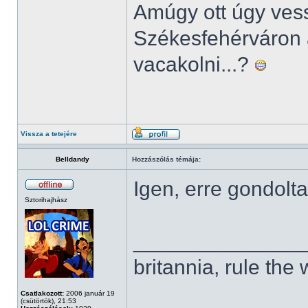
Amúgy ott úgy ves
Székesfehérváron 
vacakolni...?
Vissza a tetejére
Belldandy
Hozzászólás témája:
Igen, erre gondolt
Sztorihajhász
______________
britannia, rule the
Csatlakozott:
2006 január 19
(csütörtök), 21:53