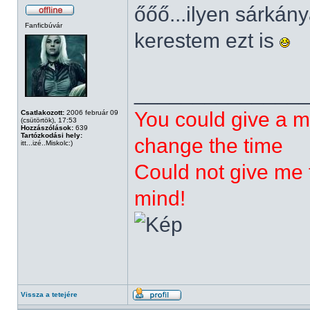
őőő...ilyen sárká
Fanficbúvár
kerestem ezt is
______________
You could give a m
Csatlakozott:
2006 február 09
(csütörtök), 17:53
Hozzászólások:
639
Tartózkodási hely:
change the time
itt...izé..Miskolc:)
Could not give me t
mind!
Vissza a tetejére