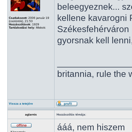
beleegyeznek... sz
kellene kavarogni
Csatlakozott:
2006 január 19
(csütörtök), 21:53
Hozzászólások:
1929
Székesfehérváron k
Tartózkodási hely:
Miskolc
gyorsnak kell lenni
______________
britannia, rule the
Vissza a tetejére
aglarnis
Hozzászólás témája:
ááá, nem hiszem
Könyvmoly