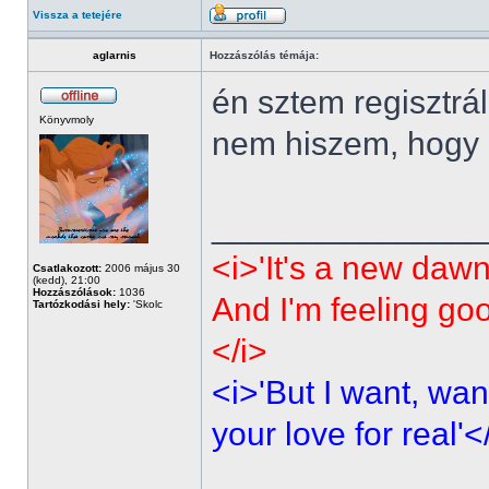
Vissza a tetejére
aglarnis
Hozzászólás témája:
én sztem regisztrá
Könyvmoly
nem hiszem, hogy p
______________
<i>'It's a new dawn
Csatlakozott:
2006 május 30
(kedd), 21:00
Hozzászólások:
1036
And I'm feeling go
Tartózkodási hely:
'Skolc
</i>
<i>'But I want, wan
your love for real'<