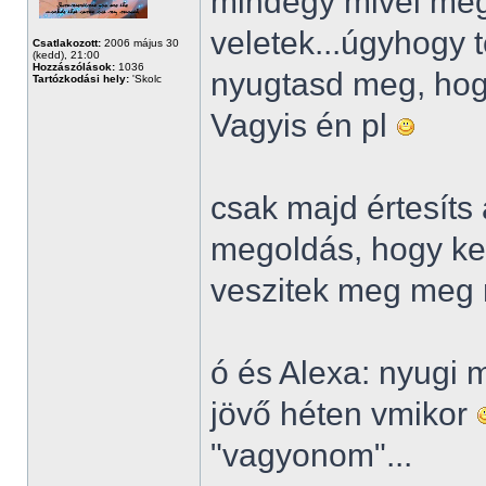
mindegy mivel meg
veletek...úgyhogy t
Csatlakozott:
2006 május 30
(kedd), 21:00
Hozzászólások:
1036
nyugtasd meg, hog
Tartózkodási hely:
'Skolc
Vagyis én pl
csak majd értesíts
megoldás, hogy kel
veszitek meg meg 
ó és Alexa: nyugi 
jövő héten vmikor
"vagyonom"...