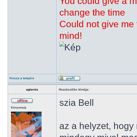
You could give a m
change the time
Could not give me t
mind!
Vissza a tetejére
aglarnis
Hozzászólás témája:
szia Bell
Könyvmoly
az a helyzet, hog