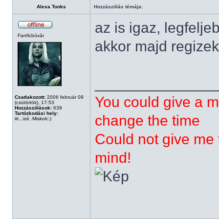
Alexa Tonks
Hozzászólás témája:
az is igaz, legfelj
Fanficbúvár
akkor majd regizek
______________
You could give a m
Csatlakozott:
2006 február 09
(csütörtök), 17:53
Hozzászólások:
639
Tartózkodási hely:
change the time
itt...izé..Miskolc:)
Could not give me t
mind!