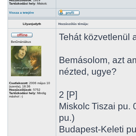
Hozzászólások:
1929
Tartózkodási hely:
Miskolc
Vissza a tetejére
Lilyanjudyth
Hozzászólás témája:
Tehát közvetlenül a
Betűmániákus
Bemásolom, azt am
nézted, ugye?
Csatlakozott:
2006 május 10
(szerda), 18:36
Hozzászólások:
5752
2 [P]
Tartózkodási hely:
Mindig
máshol :-)
Miskolc Tiszai pu. 
pu.)
Budapest-Keleti pu