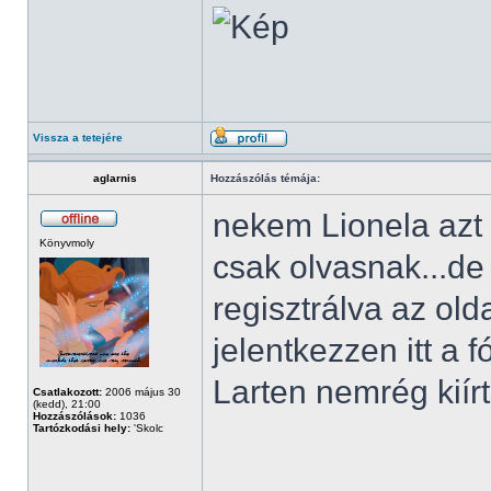
Vissza a tetejére
aglarnis
Hozzászólás témája:
nekem Lionela azt í
Könyvmoly
csak olvasnak...d
regisztrálva az ol
jelentkezzen itt a 
Larten nemrég kiírt
Csatlakozott:
2006 május 30
(kedd), 21:00
Hozzászólások:
1036
Tartózkodási hely:
'Skolc
______________