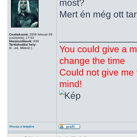
most?
Mert én még ott tar
______________
Csatlakozott:
2006 február 09
(csütörtök), 17:53
Hozzászólások:
639
Tartózkodási hely:
You could give a m
itt...izé..Miskolc:)
change the time
Could not give me t
mind!
Vissza a tetejére