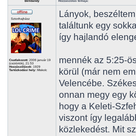
Belldandy
Hozzászólás témája:
Lányok, beszéltem 
Sztorihajhász
találtunk egy sokk
így hajlandó eleng
mennék az 5:25-öss
Csatlakozott:
2006 január 19
(csütörtök), 21:53
Hozzászólások:
1929
körül (már nem em
Tartózkodási hely:
Miskolc
Velencébe. Székes
onnan megy egy kö
hogy a Keleti-Szfe
viszont így legaláb
közlekedést. Mit sz