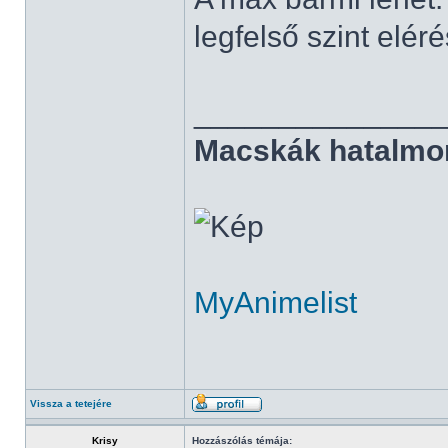
legfelső szint elé
______________
Macskák hatalmo
MyAnimelist
Vissza a tetejére
Krisy
Hozzászólás témája: