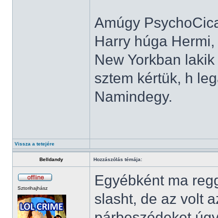
Amúgy PsychoCica 
Harry húga Hermi, 
New Yorkban lakik 
sztem kértük, h leg
Namindegy.
Vissza a tetejére
Belldandy
Hozzászólás témája:
Egyébként ma regg
Sztorihajhász
slasht, de az volt
párbeszédeket úgy í