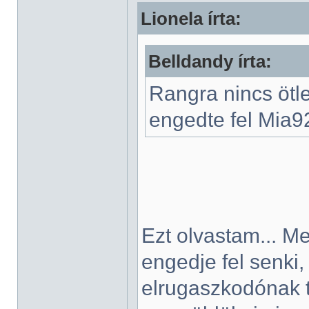
Lionela írta:
Belldandy írta:
Rangra nincs ötl
engedte fel Mia92-
Ezt olvastam... M
engedje fel senki
elrugaszkodónak 