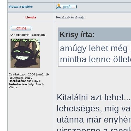
Vissza a tetejére
Lionela
Hozzászólás témája:
Krisy írta:
Ó-nagy-admin "backstage"
amúgy lehet még r
mintha lenne ötlet
Csatlakozott:
2006 január 19
(csütörtök), 20:59
Hozzászólások:
11671
Tartózkodási hely:
Álmok
Világa
Kitalálni azt lehet
lehetséges, míg val
utánna már enyhén
visszaesne a rangl