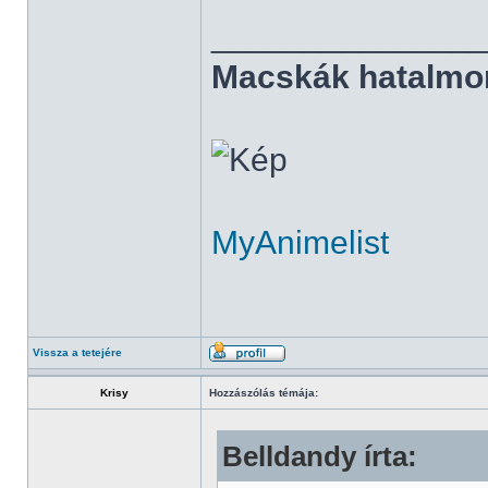
______________
Macskák hatalmo
MyAnimelist
Vissza a tetejére
Krisy
Hozzászólás témája:
Belldandy írta: