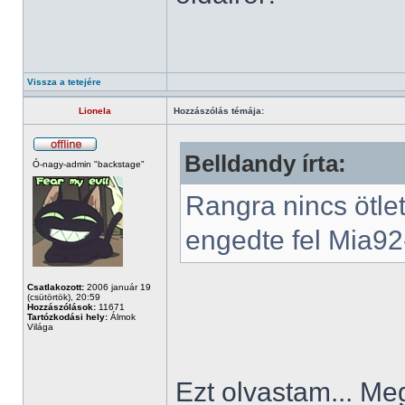
Vissza a tetejére
Lionela
Hozzászólás témája:
Belldandy írta:
Ó-nagy-admin "backstage"
Rangra nincs ötle
engedte fel Mia92-
Csatlakozott:
2006 január 19
(csütörtök), 20:59
Hozzászólások:
11671
Tartózkodási hely:
Álmok
Világa
Ezt olvastam... Me