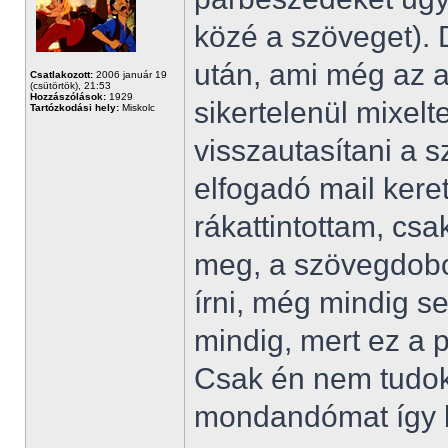
közé a szöveget). D
után, ami még az a
Csatlakozott:
2006 január 19
(csütörtök), 21:53
Hozzászólások:
1929
sikertelenül mixelt
Tartózkodási hely:
Miskolc
visszautasítani a s
elfogadó mail keret
rákattintottam, cs
meg, a szövegdoboz
írni, még mindig 
mindig, mert ez a p
Csak én nem tudok
mondandómat így kr