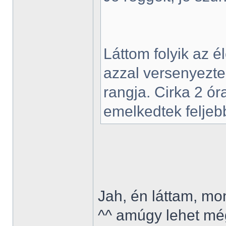
Láttom folyik az él
azzal versenyezte
rangja. Cirka 2 óra
emelkedtek feljeb
Jah, én láttam, mo
^^ amúgy lehet még