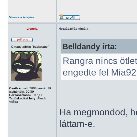
Vissza a tetejére
Lionela
Hozzászólás témája:
Belldandy írta:
Ó-nagy-admin "backstage"
Rangra nincs ötle
engedte fel Mia92-
Csatlakozott:
2006 január 19
(csütörtök), 20:59
Hozzászólások:
11671
Tartózkodási hely:
Álmok
Világa
Ha megmondod, ho
láttam-e.