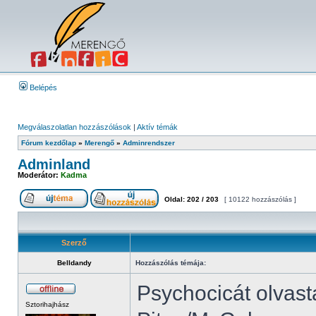
Belépés
Megválaszolatlan hozzászólások
|
Aktív témák
Fórum kezdőlap
»
Merengő
»
Adminrendszer
Adminland
Moderátor:
Kadma
Oldal:
202
/
203
[ 10122 hozzászólás ]
Szerző
Belldandy
Hozzászólás témája:
Psychocicát olvast
Sztorihajhász