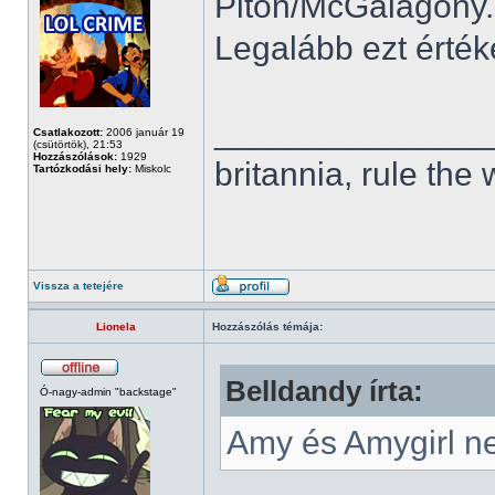
Piton/McGalagony...
Legalább ezt érté
______________
Csatlakozott:
2006 január 19
(csütörtök), 21:53
Hozzászólások:
1929
britannia, rule the
Tartózkodási hely:
Miskolc
Vissza a tetejére
Lionela
Hozzászólás témája:
Belldandy írta:
Ó-nagy-admin "backstage"
Amy és Amygirl n