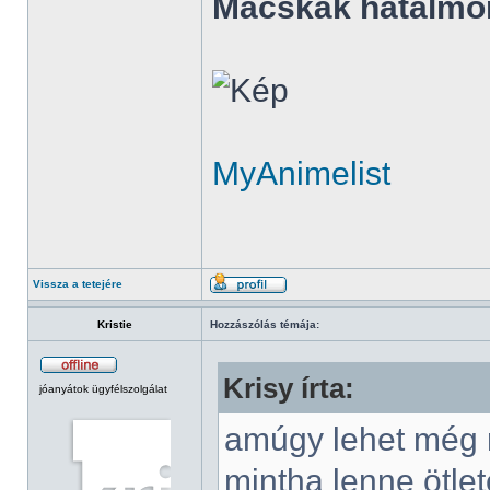
Macskák hatalmo
MyAnimelist
Vissza a tetejére
Kristie
Hozzászólás témája:
Krisy írta:
jóanyátok ügyfélszolgálat
amúgy lehet még r
mintha lenne ötlet