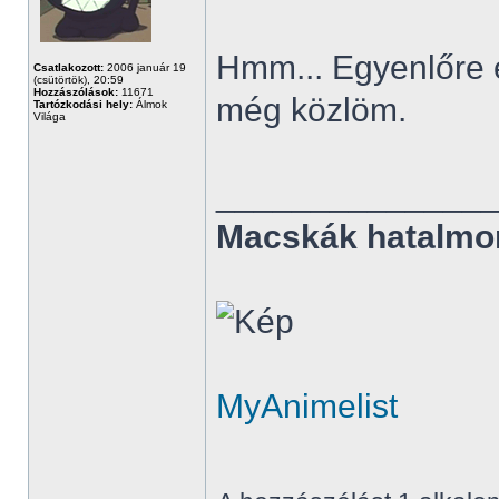
Hmm... Egyenlőre e
Csatlakozott:
2006 január 19
(csütörtök), 20:59
Hozzászólások:
11671
még közlöm.
Tartózkodási hely:
Álmok
Világa
______________
Macskák hatalmo
MyAnimelist