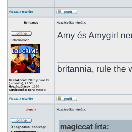
Vissza a tetejére
Belldandy
Hozzászólás témája:
Amy és Amygirl ne
Sztorihajhász
______________
britannia, rule the
Csatlakozott:
2006 január 19
(csütörtök), 21:53
Hozzászólások:
1929
Tartózkodási hely:
Miskolc
Vissza a tetejére
Lionela
Hozzászólás témája:
magiccat írta:
Ó-nagy-admin "backstage"