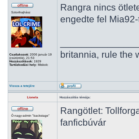
Rangra nincs ötlet
Sztorihajhász
engedte fel Mia92-t
______________
britannia, rule the
Csatlakozott:
2006 január 19
(csütörtök), 21:53
Hozzászólások:
1929
Tartózkodási hely:
Miskolc
Vissza a tetejére
Lionela
Hozzászólás témája:
Rangötlet: Tollforg
Ó-nagy-admin "backstage"
fanficbúvár