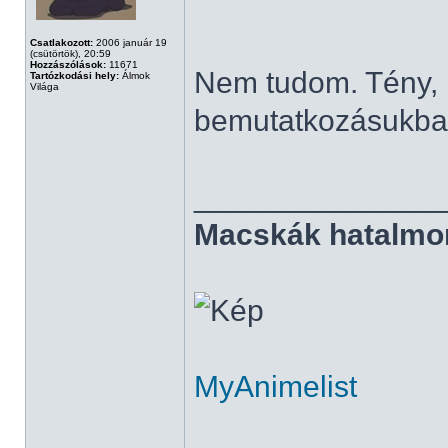
Csatlakozott:
2006 január 19
(csütörtök), 20:59
Hozzászólások:
11671
Nem tudom. Tény, h
Tartózkodási hely:
Álmok
Világa
bemutatkozásukban
______________
Macskák hatalmo
MyAnimelist