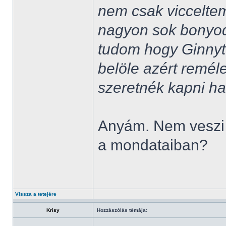
nem csak vicceltem
nagyon sok bonyod
tudom hogy Ginnyt 
belöle azért reméle
szeretnék kapni h
Anyám. Nem veszi 
a mondataiban?
Vissza a tetejére
Krisy
Hozzászólás témája: