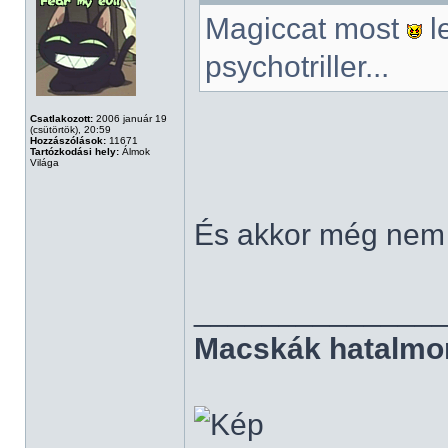
Magiccat most
l
psychotriller...
Csatlakozott:
2006 január 19
(csütörtök), 20:59
Hozzászólások:
11671
Tartózkodási hely:
Álmok
Világa
És akkor még nem t
______________
Macskák hatalmo