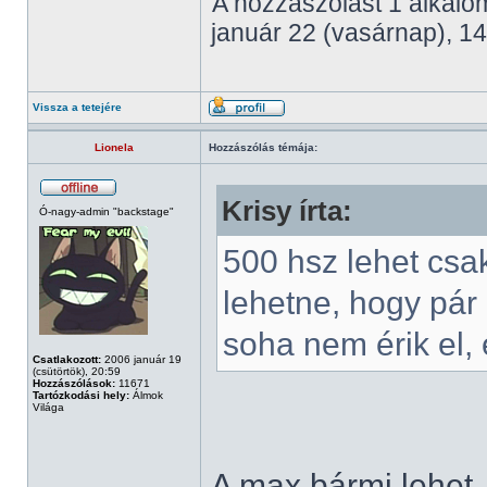
A hozzászólást 1 alkalom
január 22 (vasárnap), 14
Vissza a tetejére
Lionela
Hozzászólás témája:
Krisy írta:
Ó-nagy-admin "backstage"
500 hsz lehet csa
lehetne, hogy pár
soha nem érik el, 
Csatlakozott:
2006 január 19
(csütörtök), 20:59
Hozzászólások:
11671
Tartózkodási hely:
Álmok
Világa
A max bármi lehet.