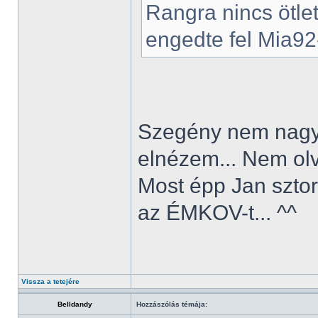
Rangra nincs ötle
engedte fel Mia92-
Szegény nem nagyo
elnézem... Nem olv
Most épp Jan sztor
az ÉMKOV-t... ^^
Vissza a tetejére
Belldandy
Hozzászólás témája: