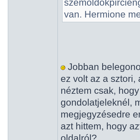
szemöldökpircieng
van. Hermione meg
Jobban belegonol
ez volt az a sztori,
néztem csak, hogy
gondolatjeleknél, 
megjegyzésedre em
azt hittem, hogy azt 
oldalról?