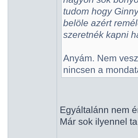
tudom hogy Ginnyt
belöle azért remél
szeretnék kapni 
Anyám. Nem veszi
nincsen a mondat
Egyáltalánn nem é
Már sok ilyennel ta