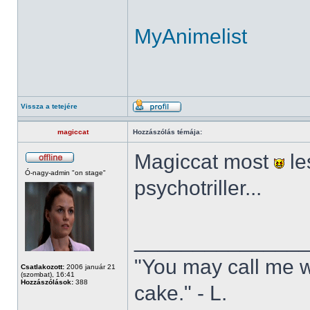
MyAnimelist
Vissza a tetejére
magiccat
Hozzászólás témája:
Magiccat most
le
Ó-nagy-admin "on stage"
psychotriller...
______________
"You may call me w
Csatlakozott:
2006 január 21
(szombat), 16:41
Hozzászólások:
388
cake." - L.