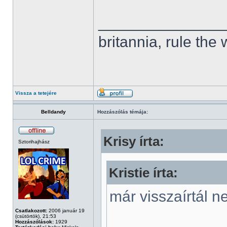
______________
britannia, rule the
Vissza a tetejére
Belldandy
Hozzászólás témája:
Krisy írta:
Sztorihajhász
Kristie írta:
már visszaírtál n
Csatlakozott:
2006 január 19
(csütörtök), 21:53
Hozzászólások:
1929