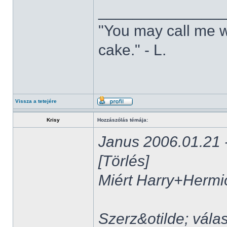
______________
"You may call me w
cake." - L.
Vissza a tetejére
Krisy
Hozzászólás témája:
Janus 2006.01.21 -
[Törlés]
Miért Harry+Herm
Szerz&otilde; vála