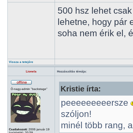
500 hsz lehet csak
lehetne, hogy pár 
soha nem érik el, é
Vissza a tetejére
Lionela
Hozzászólás témája:
Kristie írta:
Ó-nagy-admin "backstage"
peeeeeeeeersze
szóljon!
minél több rang, 
Csatlakozott:
2006 január 19
(csütörtök), 20:59