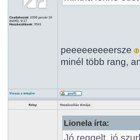
Csatlakozott:
2006 január 16
(hétfő), 9:17
Hozzászólások:
3541
peeeeeeeeersze
minél több rang, a
Vissza a tetejére
Krisy
Hozzászólás témája:
Lionela írta:
Jó reggelt, jó szu