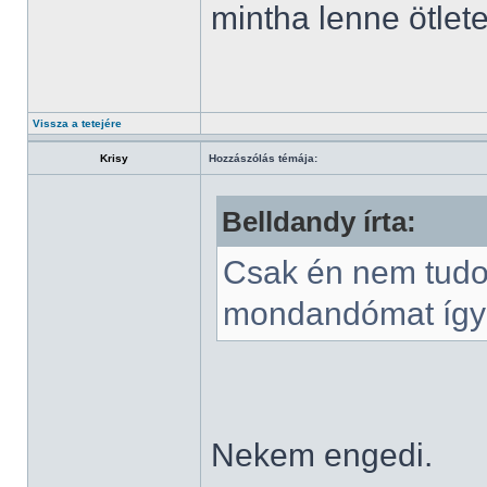
mintha lenne ötlet
Vissza a tetejére
Krisy
Hozzászólás témája:
Belldandy írta:
Csak én nem tudok
mondandómat így k
Nekem engedi.