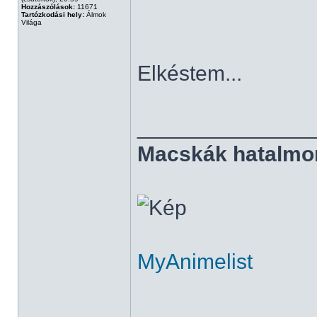
Hozzászólások:
11671
Tartózkodási hely:
Álmok
Világa
Elkéstem...
______________
Macskák hatalmo
MyAnimelist