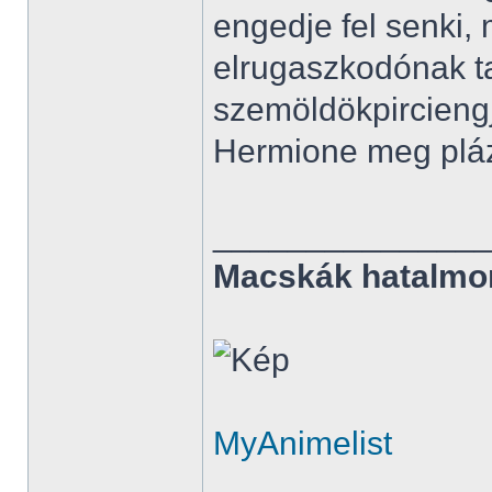
engedje fel senki,
elrugaszkodónak t
szemöldökpirciengj
Hermione meg pláza
______________
Macskák hatalmo
MyAnimelist