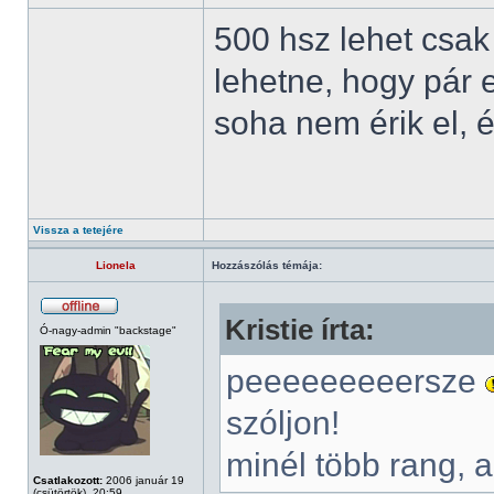
500 hsz lehet csak
lehetne, hogy pár 
soha nem érik el, é
Vissza a tetejére
Lionela
Hozzászólás témája:
Kristie írta:
Ó-nagy-admin "backstage"
peeeeeeeeersze
szóljon!
minél több rang, 
Csatlakozott:
2006 január 19
(csütörtök), 20:59