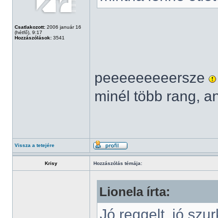
Csatlakozott:
2006 január 16
(hétfő), 9:17
Hozzászólások:
3541
peeeeeeeeersze
minél több rang, a
Vissza a tetejére
Krisy
Hozzászólás témája:
Lionela írta:
Jó reggelt, jó szu