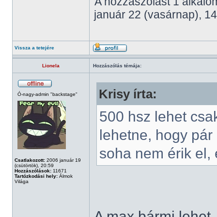
A hozzászólást 1 alkalom
január 22 (vasárnap), 14
Vissza a tetejére
Lionela
Hozzászólás témája:
Krisy írta:
Ó-nagy-admin "backstage"
500 hsz lehet csa
lehetne, hogy pár
soha nem érik el, 
Csatlakozott:
2006 január 19
(csütörtök), 20:59
Hozzászólások:
11671
Tartózkodási hely:
Álmok
Világa
A max bármi lehet.