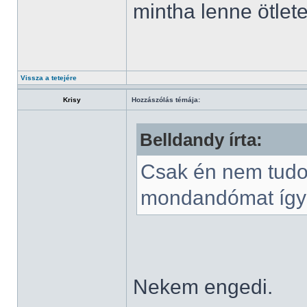
mintha lenne ötlet
Vissza a tetejére
Krisy
Hozzászólás témája:
Belldandy írta:
Csak én nem tudok
mondandómat így k
Nekem engedi.