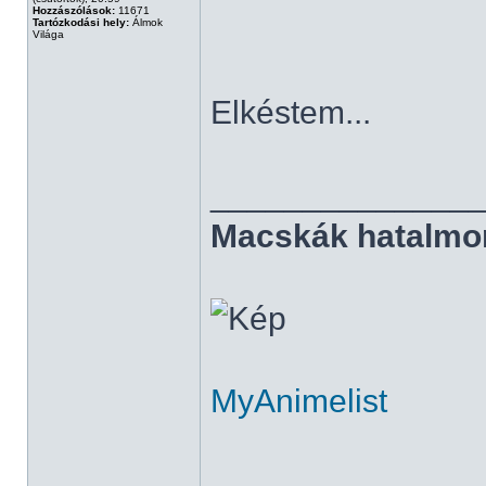
Hozzászólások:
11671
Tartózkodási hely:
Álmok
Világa
Elkéstem...
______________
Macskák hatalmo
MyAnimelist