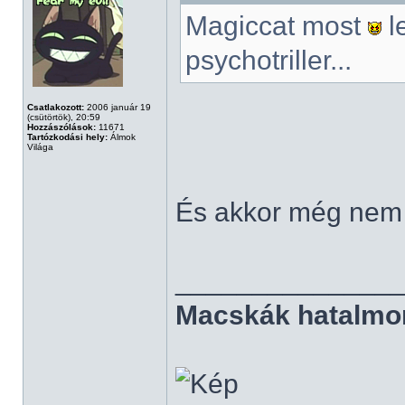
Magiccat most
l
psychotriller...
Csatlakozott:
2006 január 19
(csütörtök), 20:59
Hozzászólások:
11671
Tartózkodási hely:
Álmok
Világa
És akkor még nem t
______________
Macskák hatalmo