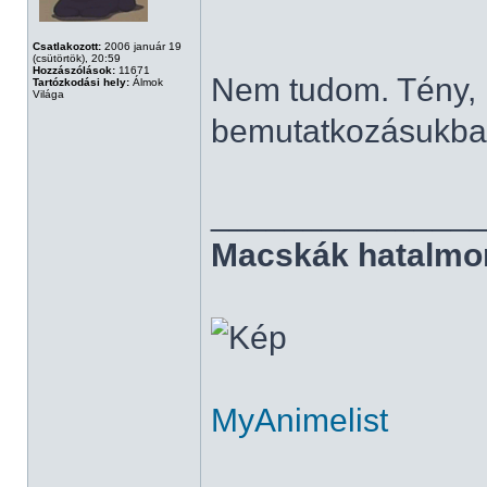
Csatlakozott:
2006 január 19
(csütörtök), 20:59
Hozzászólások:
11671
Nem tudom. Tény, h
Tartózkodási hely:
Álmok
Világa
bemutatkozásukban
______________
Macskák hatalmo
MyAnimelist