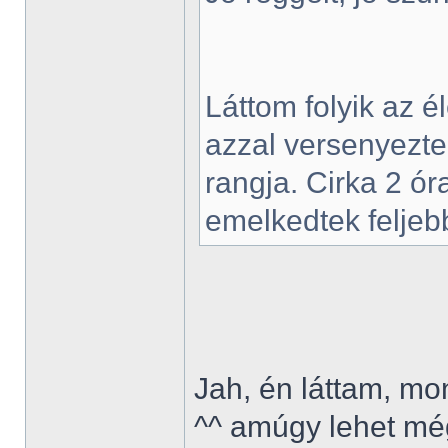
Láttom folyik az él
azzal versenyezte
rangja. Cirka 2 óra
emelkedtek feljeb
Jah, én láttam, mo
^^ amúgy lehet még