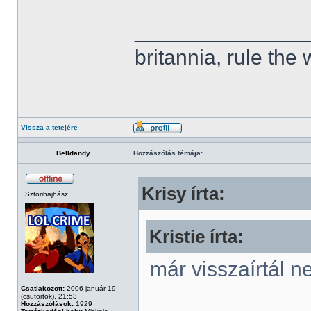
______________
britannia, rule the
Vissza a tetejére
Belldandy
Hozzászólás témája:
Krisy írta:
Sztorihajhász
Kristie írta:
már visszaírtál n
Csatlakozott:
2006 január 19
(csütörtök), 21:53
Hozzászólások:
1929