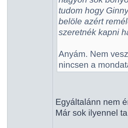
tudom hogy Ginnyt
belöle azért remél
szeretnék kapni 
Anyám. Nem veszi
nincsen a mondat
Egyáltalánn nem é
Már sok ilyennel ta