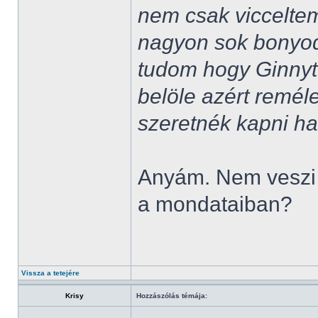
nem csak vicceltem
nagyon sok bonyod
tudom hogy Ginnyt 
belöle azért reméle
szeretnék kapni h
Anyám. Nem veszi 
a mondataiban?
Vissza a tetejére
Krisy
Hozzászólás témája: