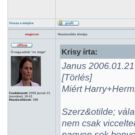
Vissza a tetejére
magiccat
Hozzászólás témája:
Krisy írta:
Ó-nagy-admin "on stage"
Janus 2006.01.21 -
[Törlés]
Miért Harry+Her
Csatlakozott:
2006 január 21
(szombat), 16:41
Hozzászólások:
388
Szerz&otilde; vál
nem csak viccelte
nagyon sok bonyo