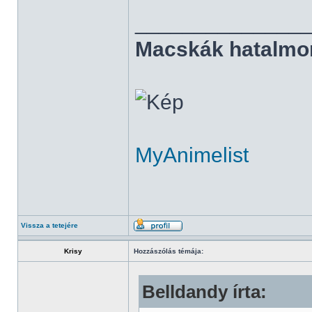
______________
Macskák hatalmo
MyAnimelist
Vissza a tetejére
Krisy
Hozzászólás témája:
Belldandy írta: