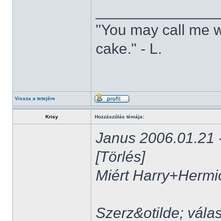
______________
"You may call me w
cake." - L.
Vissza a tetejére
Krisy
Hozzászólás témája:
Janus 2006.01.21 -
[Törlés]
Miért Harry+Herm
Szerz&otilde; vála