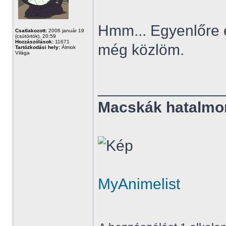
Hmm... Egyenlőre e
Csatlakozott:
2006 január 19
(csütörtök), 20:59
Hozzászólások:
11671
még közlöm.
Tartózkodási hely:
Álmok
Világa
______________
Macskák hatalmo
MyAnimelist