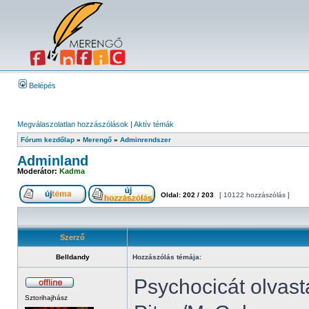
Belépés
Megválaszolatlan hozzászólások
|
Aktív témák
Fórum kezdőlap
»
Merengő
»
Adminrendszer
Adminland
Moderátor:
Kadma
Oldal:
202
/
203
[ 10122 hozzászólás ]
Szerző
Belldandy
Hozzászólás témája:
Psychocicát olvast
Sztorihajhász