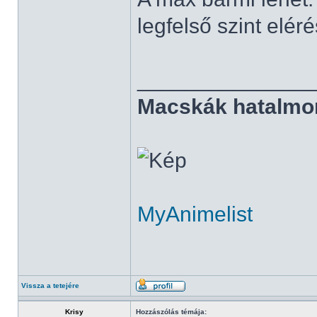
legfelső szint elé
______________
Macskák hatalmo
MyAnimelist
Vissza a tetejére
Krisy
Hozzászólás témája: