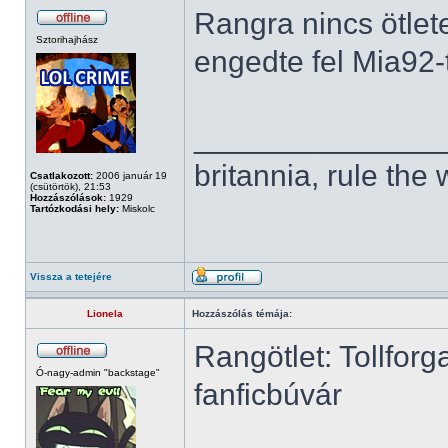
Rangra nincs ötlet
Sztorihajhász
engedte fel Mia92-t
______________
britannia, rule the
Csatlakozott:
2006 január 19
(csütörtök), 21:53
Hozzászólások:
1929
Tartózkodási hely:
Miskolc
Vissza a tetejére
Lionela
Hozzászólás témája:
Rangötlet: Tollforg
Ó-nagy-admin "backstage"
fanficbúvár