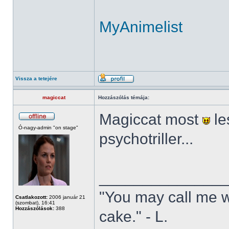
MyAnimelist
Vissza a tetejére
magiccat
Hozzászólás témája:
Magiccat most
le
Ó-nagy-admin "on stage"
psychotriller...
______________
"You may call me w
Csatlakozott:
2006 január 21
(szombat), 16:41
Hozzászólások:
388
cake." - L.