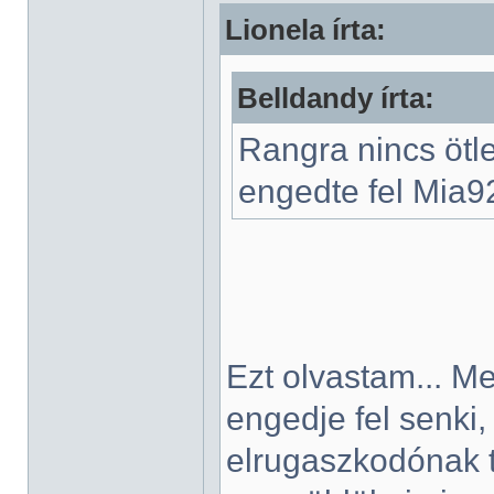
Lionela írta:
Belldandy írta:
Rangra nincs ötl
engedte fel Mia92-
Ezt olvastam... M
engedje fel senki
elrugaszkodónak 