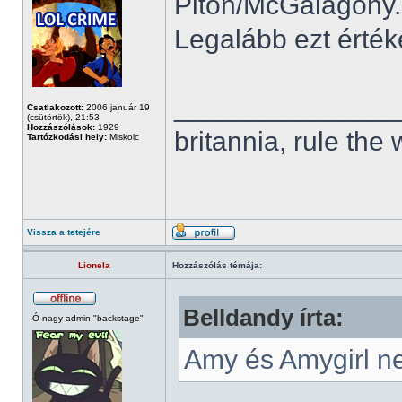
Piton/McGalagony...
Legalább ezt érté
______________
Csatlakozott:
2006 január 19
(csütörtök), 21:53
Hozzászólások:
1929
britannia, rule the
Tartózkodási hely:
Miskolc
Vissza a tetejére
Lionela
Hozzászólás témája:
Belldandy írta:
Ó-nagy-admin "backstage"
Amy és Amygirl n