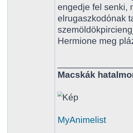
engedje fel senki,
elrugaszkodónak t
szemöldökpirciengj
Hermione meg pláza
______________
Macskák hatalmo
MyAnimelist