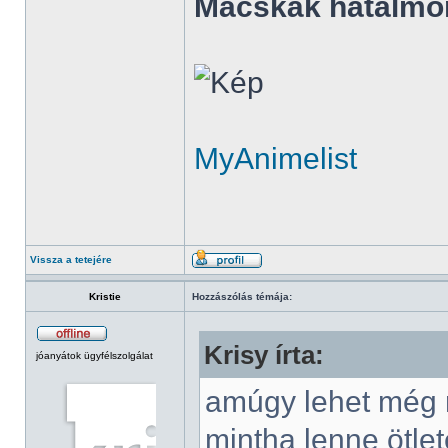
Macskák hatalmo
MyAnimelist
Vissza a tetejére
Kristie
Hozzászólás témája:
Krisy írta:
jóanyátok ügyfélszolgálat
amúgy lehet még r
mintha lenne ötlet