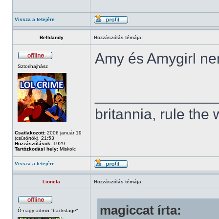
Vissza a tetejére
Belldandy
Hozzászólás témája:
Amy és Amygirl ne
Sztorihajhász
______________
britannia, rule the
Csatlakozott:
2006 január 19
(csütörtök), 21:53
Hozzászólások:
1929
Tartózkodási hely:
Miskolc
Vissza a tetejére
Lionela
Hozzászólás témája:
magiccat írta:
Ó-nagy-admin "backstage"