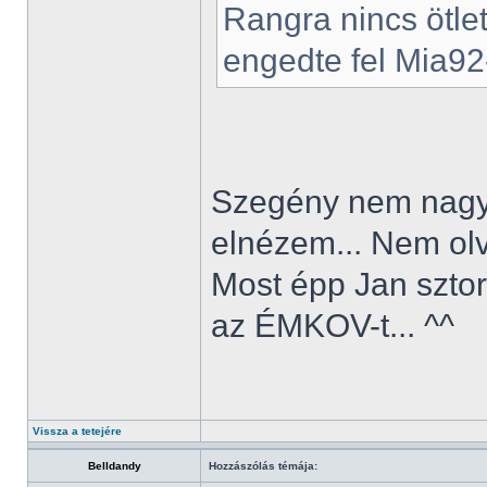
Rangra nincs ötle
engedte fel Mia92-
Szegény nem nagyo
elnézem... Nem olv
Most épp Jan sztor
az ÉMKOV-t... ^^
Vissza a tetejére
Belldandy
Hozzászólás témája: