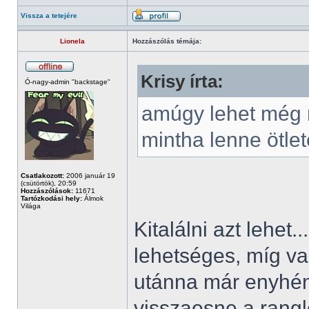
Vissza a tetejére
Lionela
Hozzászólás témája:
Krisy írta:
Ó-nagy-admin "backstage"
amúgy lehet még r
mintha lenne ötlet
Csatlakozott:
2006 január 19
(csütörtök), 20:59
Hozzászólások:
11671
Tartózkodási hely:
Álmok
Világa
Kitalálni azt lehet
lehetséges, míg val
utánna már enyhén
visszaesne a rangl