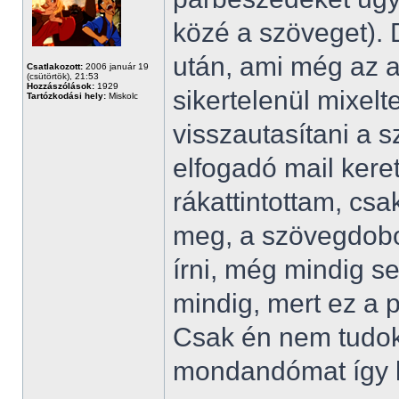
közé a szöveget). D
után, ami még az a
Csatlakozott:
2006 január 19
(csütörtök), 21:53
Hozzászólások:
1929
sikertelenül mixelt
Tartózkodási hely:
Miskolc
visszautasítani a s
elfogadó mail keret
rákattintottam, cs
meg, a szövegdoboz
írni, még mindig 
mindig, mert ez a p
Csak én nem tudok
mondandómat így kr