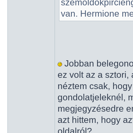
szemöldökpircieng
van. Hermione meg
Jobban belegonol
ez volt az a sztori,
néztem csak, hogy
gondolatjeleknél, 
megjegyzésedre em
azt hittem, hogy azt 
oldalról?