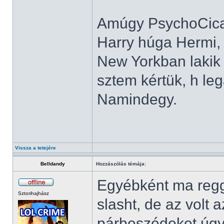
Amúgy PsychoCica 
Harry húga Hermi, 
New Yorkban lakik 
sztem kértük, h leg
Namindegy.
Vissza a tetejére
Belldandy
Hozzászólás témája:
Egyébként ma regg
Sztorihajhász
slasht, de az volt
párbeszédeket úgy í