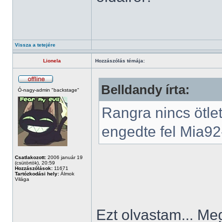
Vissza a tetejére
Lionela
Hozzászólás témája:
Belldandy írta:
Ó-nagy-admin "backstage"
Rangra nincs ötle
engedte fel Mia92-
Csatlakozott:
2006 január 19
(csütörtök), 20:59
Hozzászólások:
11671
Tartózkodási hely:
Álmok
Világa
Ezt olvastam... Me