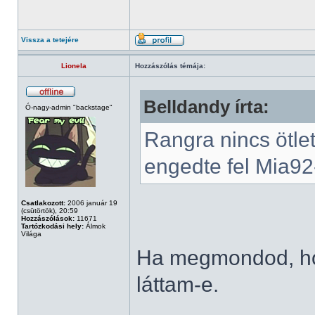
Vissza a tetejére
Lionela
Hozzászólás témája:
Belldandy írta:
Ó-nagy-admin "backstage"
Rangra nincs ötle
engedte fel Mia92-
Csatlakozott:
2006 január 19
(csütörtök), 20:59
Hozzászólások:
11671
Tartózkodási hely:
Álmok
Világa
Ha megmondod, ho
láttam-e.