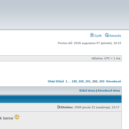
GyIK
Keresés
Pontos idő: 2026 augusztus 07 (péntek), 19:15
Időzóna: UTC + 1 óra
Oldal
Előző
1
...
199
,
200
,
201
,
202
,
203
Következő
Előző téma
|
Következő téma
Elküldve:
2006 január 22 (vasárnap), 13:17
jük benne