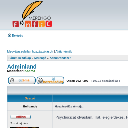
Belépés
Megválaszolatlan hozzászólások
|
Aktív témák
Fórum kezdőlap
»
Merengő
»
Adminrendszer
Adminland
Moderátor:
Kadma
Oldal:
202
/
203
[ 10122 hozzászólás ]
Szerző
Belldandy
Hozzászólás témája:
Psychocicát olvastam. Hát, elég érdekes. P
Sztorihajhász
_________________