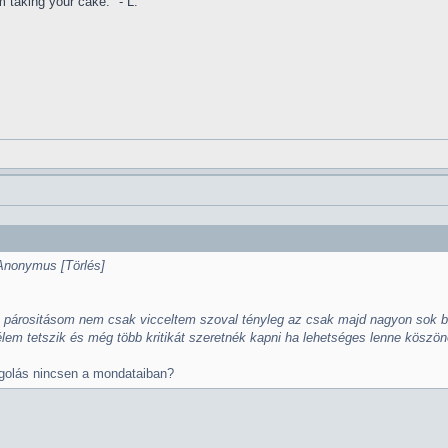
 taking your cake." - L.
| Anonymus [Törlés]
c párositásom nem csak vicceltem szoval tényleg az csak majd nagyon sok b
mélem tetszik és még több kritikát szeretnék kapni ha lehetséges lenne köszö
golás nincsen a mondataiban?