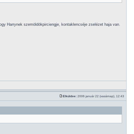
ogy Harrynek szemöldökpirciengje, kontaklencséje zselézet haja van.
Elküldve:
2006 január 22 (vasárnap), 12:43