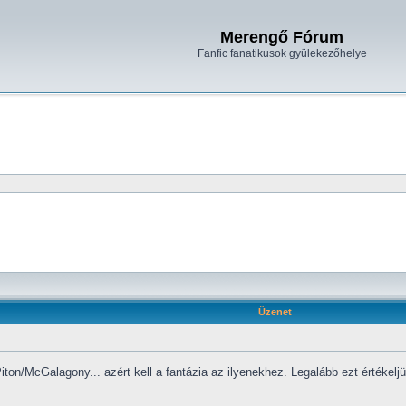
Merengő Fórum
Fanfic fanatikusok gyülekezőhelye
Üzenet
iton/McGalagony... azért kell a fantázia az ilyenekhez. Legalább ezt értékel