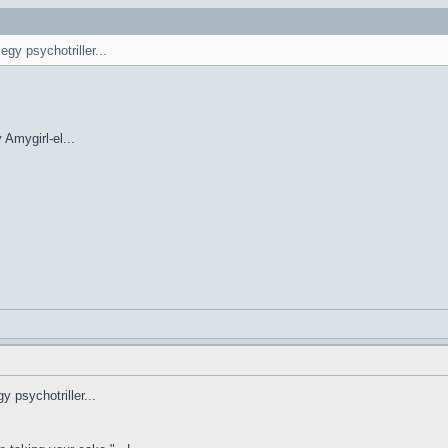
gy psychotriller...
Amygirl-el...
 psychotriller...