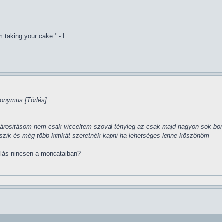
 taking your cake." - L.
Anonymus [Törlés]
párositásom nem csak vicceltem szoval tényleg az csak majd nagyon sok bo
etszik és még több kritikát szeretnék kapni ha lehetséges lenne köszönöm
lás nincsen a mondataiban?