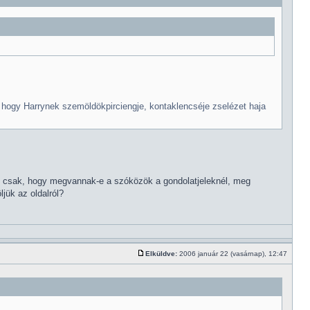
 hogy Harrynek szemöldökpirciengje, kontaklencséje zselézet haja
tem csak, hogy megvannak-e a szóközök a gondolatjeleknél, meg
jük az oldalról?
Elküldve:
2006 január 22 (vasárnap), 12:47