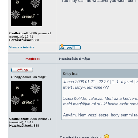
"You may call me whatever you wish, but I'm
Csatlakozott:
2006 január 21
(szombat), 16:41
Hozzászólások:
388
Vissza a tetejére
magiccat
Hozzászólás témája:
Krisy írta:
Ó-nagy-admin "on stage"
Janus 2006.01.21 - 22:27 | 1: 1. fejezet 
Miért Harry+Hermione???
Szerz&otilde; válasza: Mert az a kedven
majd meglátjuk mi sül ki belöle azért re
Anyám. Nem veszi észre, hogy semmi ta
Csatlakozott:
2006 január 21
(szombat), 16:41
Hozzászólások:
388