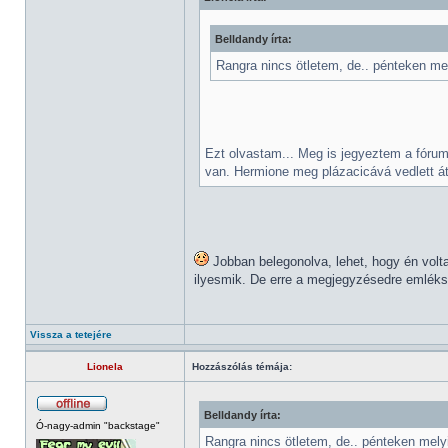
Belldandy írta:
Rangra nincs ötletem, de.. pénteken mely
Ezt olvastam... Meg is jegyeztem a fórum
van. Hermione meg plázacicává vedlett át
Jobban belegonolva, lehet, hogy én volt
ilyesmik. De erre a megjegyzésedre emlékszem
Vissza a tetejére
Lionela
Hozzászólás témája:
Belldandy írta:
Ó-nagy-admin "backstage"
Rangra nincs ötletem, de.. pénteken melyi