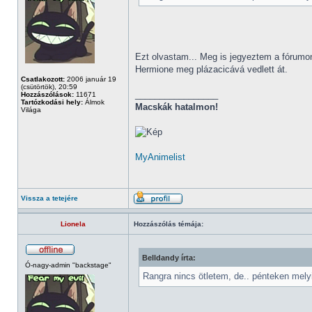
Ezt olvastam... Meg is jegyeztem a fórumon
Hermione meg plázacicává vedlett át.
Csatlakozott:
2006 január 19
(csütörtök), 20:59
_________________
Hozzászólások:
11671
Tartózkodási hely:
Álmok
Macskák hatalmon!
Világa
MyAnimelist
Vissza a tetejére
Lionela
Hozzászólás témája:
Belldandy írta:
Ó-nagy-admin "backstage"
Rangra nincs ötletem, de.. pénteken melyi