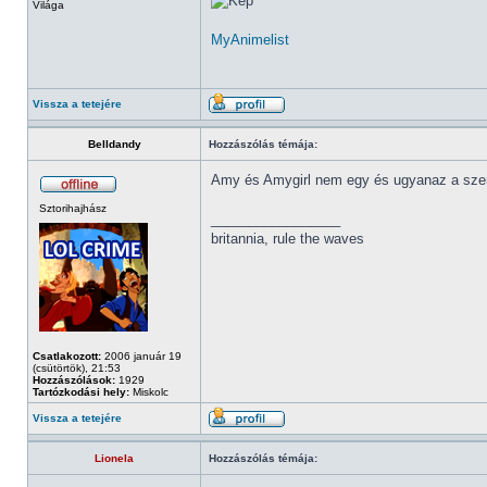
Világa
MyAnimelist
Vissza a tetejére
Belldandy
Hozzászólás témája:
Amy és Amygirl nem egy és ugyanaz a sz
Sztorihajhász
_________________
britannia, rule the waves
Csatlakozott:
2006 január 19
(csütörtök), 21:53
Hozzászólások:
1929
Tartózkodási hely:
Miskolc
Vissza a tetejére
Lionela
Hozzászólás témája: