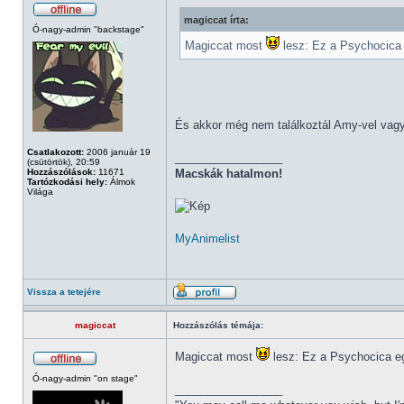
magiccat írta:
Ó-nagy-admin "backstage"
Magiccat most
lesz: Ez a Psychocica e
És akkor még nem találkoztál Amy-vel vagy 
Csatlakozott:
2006 január 19
_________________
(csütörtök), 20:59
Hozzászólások:
11671
Macskák hatalmon!
Tartózkodási hely:
Álmok
Világa
MyAnimelist
Vissza a tetejére
magiccat
Hozzászólás témája:
Magiccat most
lesz: Ez a Psychocica egy
Ó-nagy-admin "on stage"
_________________