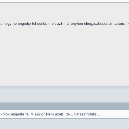
, hogy ne engedje fel senki, mert azt már enyhén elrugaszkodónak tartom, h
kőtök engedte fel Mia92-t? Nem azért, de... katasztrofális...