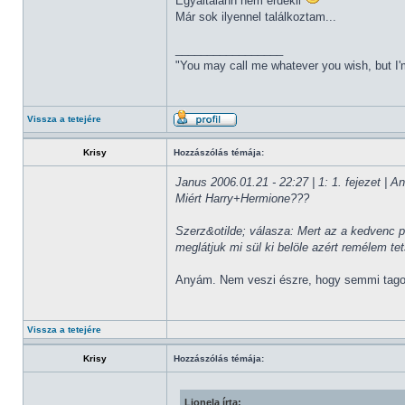
Egyáltalánn nem érdekli
Már sok ilyennel találkoztam...
_________________
"You may call me whatever you wish, but I'm
Vissza a tetejére
Krisy
Hozzászólás témája:
Janus 2006.01.21 - 22:27 | 1: 1. fejezet | 
Miért Harry+Hermione???
Szerz&otilde; válasza: Mert az a kedvenc 
meglátjuk mi sül ki belöle azért remélem t
Anyám. Nem veszi észre, hogy semmi tago
Vissza a tetejére
Krisy
Hozzászólás témája:
Lionela írta: