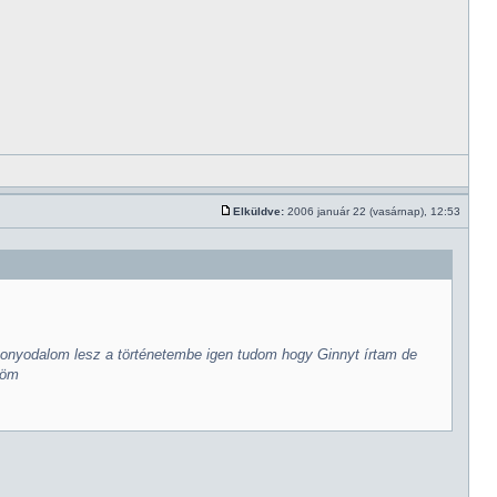
Elküldve:
2006 január 22 (vasárnap), 12:53
onyodalom lesz a történetembe igen tudom hogy Ginnyt írtam de
nöm