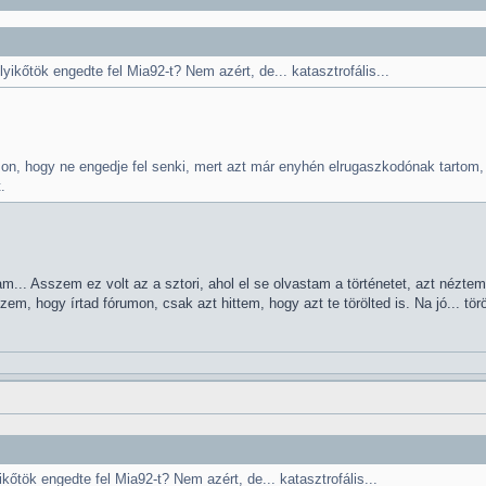
ikőtök engedte fel Mia92-t? Nem azért, de... katasztrofális...
on, hogy ne engedje fel senki, mert azt már enyhén elrugaszkodónak tartom,
.
am... Asszem ez volt az a sztori, ahol el se olvastam a történetet, azt néz
, hogy írtad fórumon, csak azt hittem, hogy azt te törölted is. Na jó... töröl
kőtök engedte fel Mia92-t? Nem azért, de... katasztrofális...