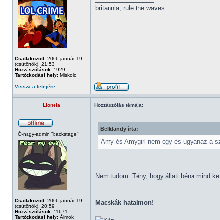
britannia, rule the waves
Csatlakozott:
2006 január 19
(csütörtök), 21:53
Hozzászólások:
1929
Tartózkodási hely:
Miskolc
Vissza a tetejére
Lionela
Hozzászólás témája:
Belldandy írta:
Ó-nagy-admin "backstage"
Amy és Amygirl nem egy és ugyanaz a s
Nem tudom. Tény, hogy állati béna mind ke
_________________
Csatlakozott:
2006 január 19
Macskák hatalmon!
(csütörtök), 20:59
Hozzászólások:
11671
Tartózkodási hely:
Álmok