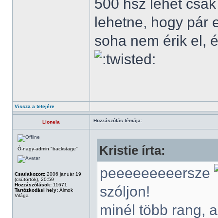
500 hsz lehet csak
lehetne, hogy pár 
soha nem érik el, é
Vissza a tetejére
Hozzászólás témája:
Lionela
Kristie írta:
Ó-nagy-admin "backstage"
peeeeeeeeersze
Csatlakozott:
2006 január 19
(csütörtök), 20:59
Hozzászólások:
11671
szóljon!
Tartózkodási hely:
Álmok
Világa
minél több rang, 