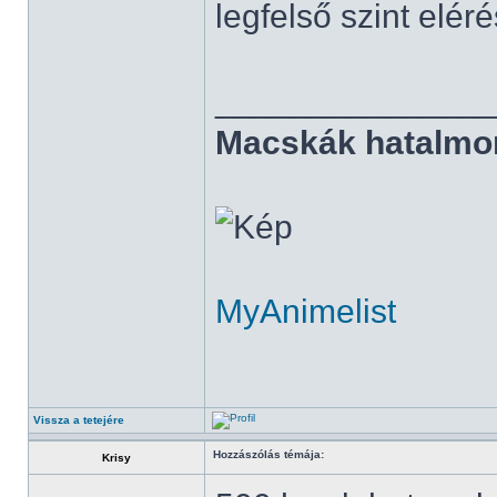
legfelső szint elé
______________
Macskák hatalmo
MyAnimelist
Vissza a tetejére
Hozzászólás témája:
Krisy