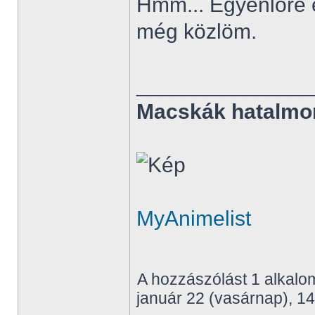
Hmm... Egyenlőre e
még közlöm.
______________
Macskák hatalmo
MyAnimelist
A hozzászólást 1 alkalom
január 22 (vasárnap), 14