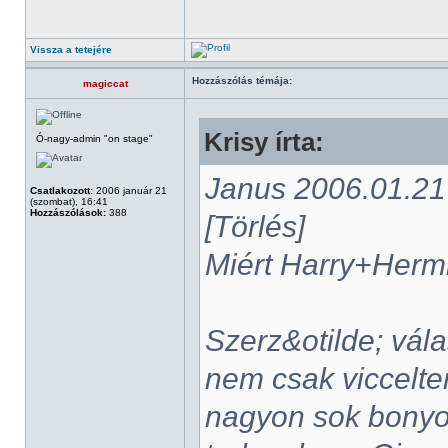
Vissza a tetejére
Hozzászólás témája:
magiccat
Krisy írta:
Ó-nagy-admin "on stage"
Janus 2006.01.21 -
Csatlakozott:
2006 január 21
(szombat), 16:41
Hozzászólások:
388
[Törlés]
Miért Harry+Her
Szerz&otilde; vál
nem csak viccelte
nagyon sok bonyo