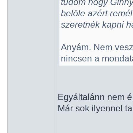
tudom hogy Ginnyt
belöle azért remél
szeretnék kapni 
Anyám. Nem veszi
nincsen a mondat
Egyáltalánn nem é
Már sok ilyennel ta
______________