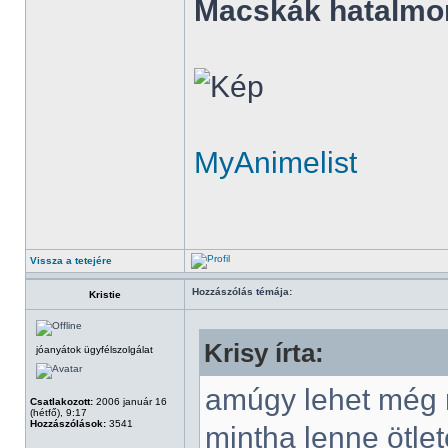
Macskák hatalmo
MyAnimelist
Vissza a tetejére
Hozzászólás témája:
Kristie
Krisy írta:
jóanyátok ügyfélszolgálat
amúgy lehet még r
Csatlakozott:
2006 január 16
(hétfő), 9:17
Hozzászólások:
3541
mintha lenne ötlet