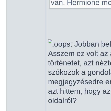
van. Hermione meg
Jobban bele
Asszem ez volt az a
történetet, azt né
szóközök a gondola
megjegyzésedre em
azt hittem, hogy azt 
oldalról?