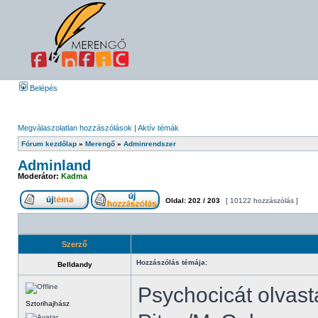
Belépés
Megválaszolatlan hozzászólások
|
Aktív témák
Fórum kezdőlap
»
Merengő
»
Adminrendszer
Adminland
Moderátor:
Kadma
Oldal:
202
/
203
[ 10122 hozzászólás ]
Szerző
Hozzászólás témája:
Belldandy
Psychocicát olvast
Sztorihajhász