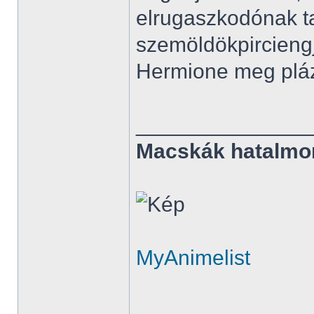
elrugaszkodónak t
szemöldökpirciengj
Hermione meg pláza
______________
Macskák hatalmo
MyAnimelist