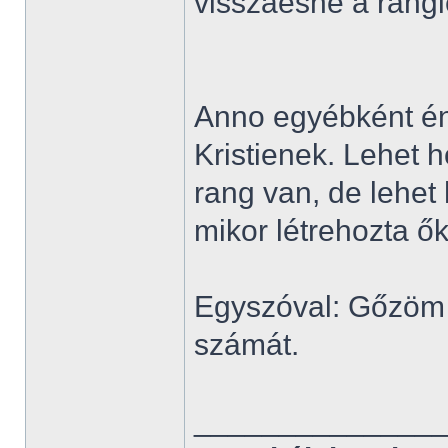
visszaesne a rangl
Anno egyébként én
Kristienek. Lehet 
rang van, de lehet
mikor létrehozta ők
Egyszóval: Gőzöm 
számát.
______________