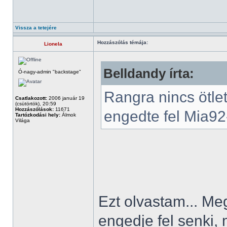
Vissza a tetejére
Hozzászólás témája:
Lionela
Belldandy írta:
Ó-nagy-admin "backstage"
Rangra nincs ötle
Csatlakozott:
2006 január 19
(csütörtök), 20:59
Hozzászólások:
11671
engedte fel Mia92-
Tartózkodási hely:
Álmok
Világa
Ezt olvastam... Me
engedje fel senki,