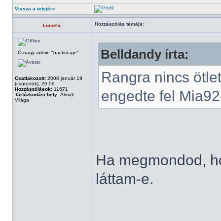
Vissza a tetejére
Hozzászólás témája:
Lionela
Belldandy írta:
Ó-nagy-admin "backstage"
Rangra nincs ötle
Csatlakozott:
2006 január 19
(csütörtök), 20:59
Hozzászólások:
11671
engedte fel Mia92-
Tartózkodási hely:
Álmok
Világa
Ha megmondod, ho
láttam-e.
______________