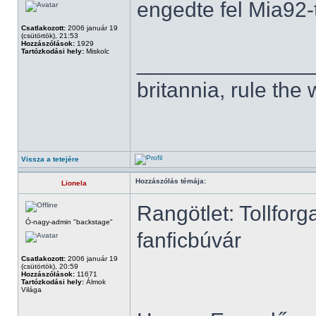
engedte fel Mia92-t
Csatlakozott:
2006 január 19
(csütörtök), 21:53
Hozzászólások:
1929
Tartózkodási hely:
Miskolc
______________
britannia, rule the
Vissza a tetejére
Hozzászólás témája:
Lionela
Rangötlet: Tollforg
Ó-nagy-admin "backstage"
fanficbúvár
Csatlakozott:
2006 január 19
(csütörtök), 20:59
Hozzászólások:
11671
Tartózkodási hely:
Álmok
Világa