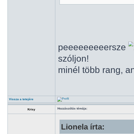
peeeeeeeeersze
szóljon!
minél több rang, a
Vissza a tetejére
Hozzászólás témája:
Krisy
Lionela írta: