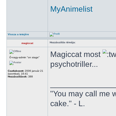
MyAnimelist
Vissza a tetejére
Hozzászólás témája:
magiccat
Magiccat most
Ó-nagy-admin "on stage"
psychotriller...
Csatlakozott:
2006 január 21
(szombat), 16:41
Hozzászólások:
388
______________
"You may call me w
cake." - L.