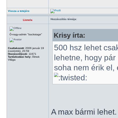
Vissza a tetejére
Hozzászólás témája:
Lionela
Krisy írta:
Ó-nagy-admin "backstage"
500 hsz lehet csa
Csatlakozott:
2006 január 19
(csütörtök), 20:59
Hozzászólások:
11671
lehetne, hogy pár
Tartózkodási hely:
Álmok
Világa
soha nem érik el, 
A max bármi lehet.