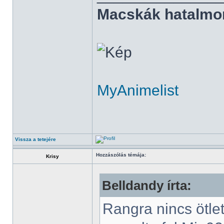
Macskák hatalmo
MyAnimelist
Vissza a tetejére
Hozzászólás témája:
Krisy
Belldandy írta:
Rangra nincs ötle