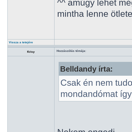
^^ amúgy lehet még
mintha lenne ötlet
Vissza a tetejére
Hozzászólás témája:
Krisy
Belldandy írta:
Csak én nem tudok
mondandómat így k