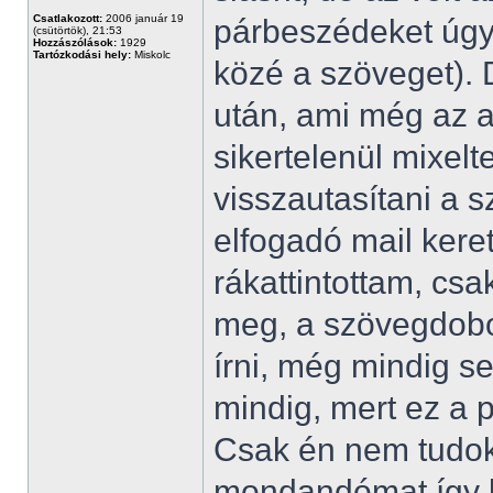
Csatlakozott:
2006 január 19
párbeszédeket úgy í
(csütörtök), 21:53
Hozzászólások:
1929
Tartózkodási hely:
Miskolc
közé a szöveget). D
után, ami még az a
sikertelenül mixelt
visszautasítani a s
elfogadó mail keret
rákattintottam, cs
meg, a szövegdoboz
írni, még mindig 
mindig, mert ez a p
Csak én nem tudok
mondandómat így kr