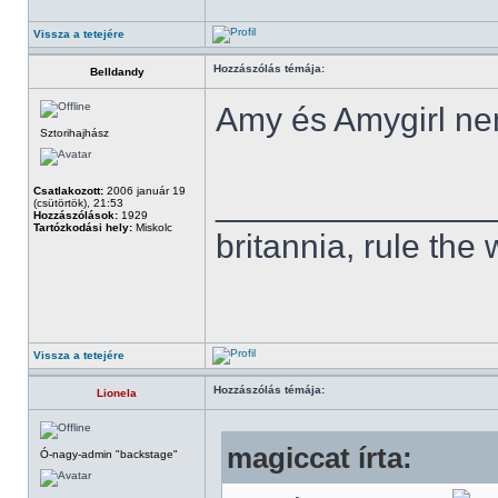
Vissza a tetejére
Hozzászólás témája:
Belldandy
Amy és Amygirl ne
Sztorihajhász
Csatlakozott:
2006 január 19
______________
(csütörtök), 21:53
Hozzászólások:
1929
Tartózkodási hely:
Miskolc
britannia, rule the
Vissza a tetejére
Hozzászólás témája:
Lionela
magiccat írta:
Ó-nagy-admin "backstage"