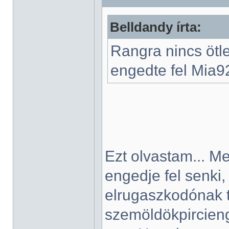
Belldandy írta:
Rangra nincs ötl
engedte fel Mia92-
Ezt olvastam... M
engedje fel senki
elrugaszkodónak 
szemöldökpircieng