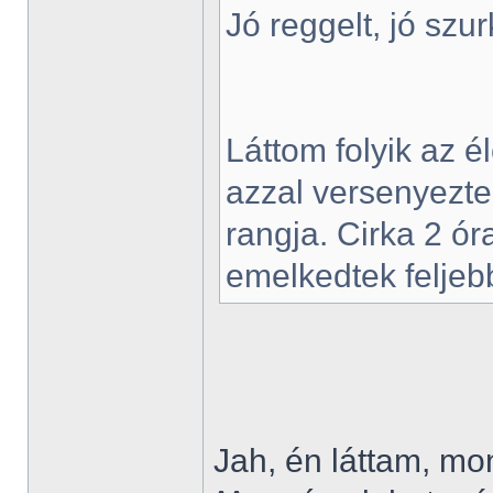
Jó reggelt, jó szu
Láttom folyik az él
azzal versenyezte
rangja. Cirka 2 óra
emelkedtek feljeb
Jah, én láttam, mo