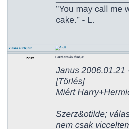
"You may call me w
cake." - L.
Vissza a tetejére
Hozzászólás témája:
Krisy
Janus 2006.01.21 -
[Törlés]
Miért Harry+Herm
Szerz&otilde; vála
nem csak vicceltem