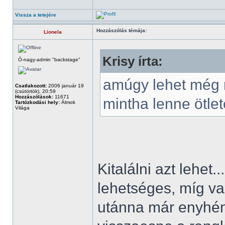
Vissza a tetejére
Hozzászólás témája:
Lionela
Krisy írta:
Ó-nagy-admin "backstage"
amúgy lehet még r
Csatlakozott:
2006 január 19
(csütörtök), 20:59
Hozzászólások:
11671
mintha lenne ötlet
Tartózkodási hely:
Álmok
Világa
Kitalálni azt lehet
lehetséges, míg val
utánna már enyhén