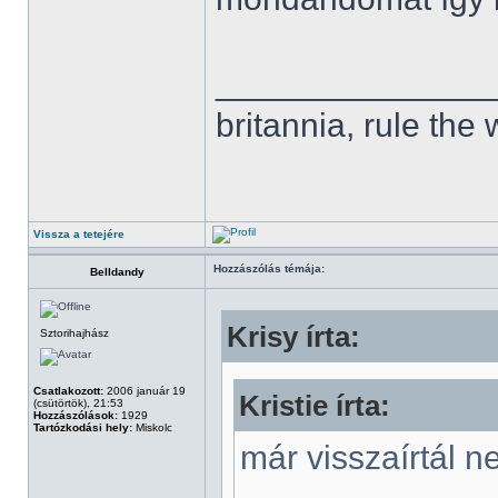
______________
britannia, rule the
Vissza a tetejére
Hozzászólás témája:
Belldandy
Krisy írta:
Sztorihajhász
Csatlakozott:
2006 január 19
Kristie írta:
(csütörtök), 21:53
Hozzászólások:
1929
Tartózkodási hely:
Miskolc
már visszaírtál n