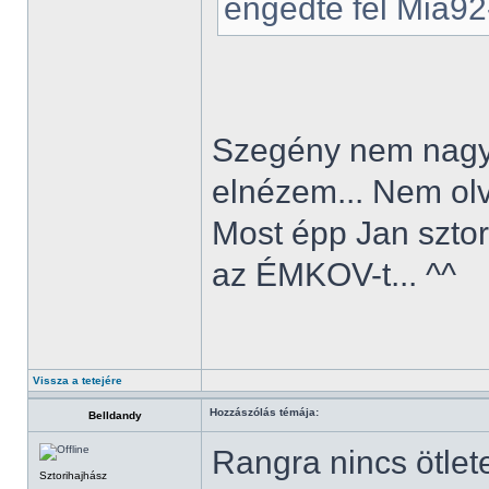
engedte fel Mia92-
Szegény nem nagyo
elnézem... Nem olv
Most épp Jan sztor
az ÉMKOV-t... ^^
Vissza a tetejére
Hozzászólás témája:
Belldandy
Rangra nincs ötlet
Sztorihajhász