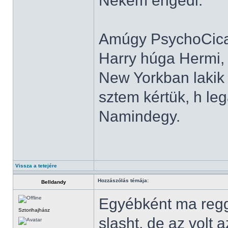
Nekem engedi.
Amúgy PsychoCica 
Harry húga Hermi, 
New Yorkban lakik 
sztem kértük, h leg
Namindegy.
Vissza a tetejére
Hozzászólás témája:
Belldandy
Egyébként ma regg
Sztorihajhász
slasht, de az volt