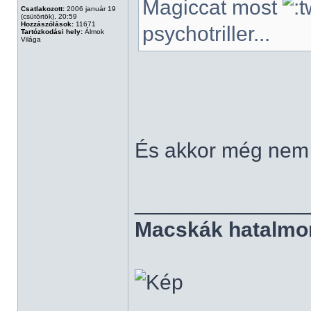
Magiccat most
Csatlakozott:
2006 január 19
(csütörtök), 20:59
Hozzászólások:
11671
psychotriller...
Tartózkodási hely:
Álmok
Világa
És akkor még nem t
______________
Macskák hatalmo