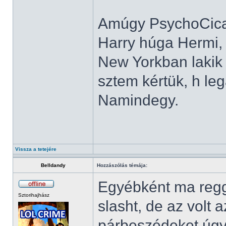
Amúgy PsychoCica 
Harry húga Hermi, 
New Yorkban lakik 
sztem kértük, h leg
Namindegy.
Vissza a tetejére
Belldandy
Hozzászólás témája:
Egyébként ma regg
Sztorihajhász
slasht, de az volt
párbeszédeket úgy í