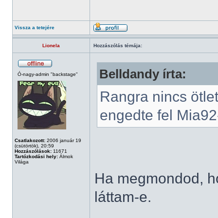
Vissza a tetejére
Lionela
Hozzászólás témája:
Belldandy írta:
Ó-nagy-admin "backstage"
Rangra nincs ötle
engedte fel Mia92-
Csatlakozott:
2006 január 19
(csütörtök), 20:59
Hozzászólások:
11671
Tartózkodási hely:
Álmok
Világa
Ha megmondod, ho
láttam-e.