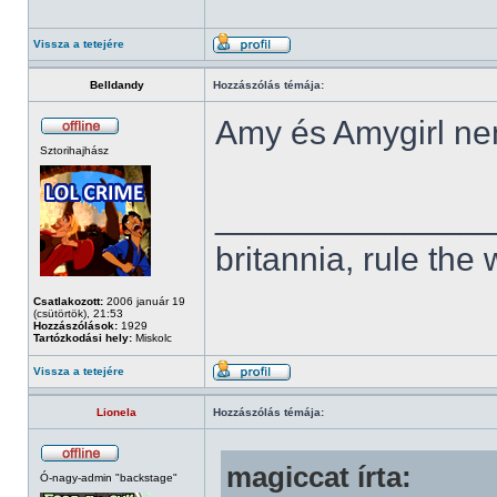
Vissza a tetejére
Belldandy
Hozzászólás témája:
Amy és Amygirl ne
Sztorihajhász
______________
britannia, rule the
Csatlakozott:
2006 január 19
(csütörtök), 21:53
Hozzászólások:
1929
Tartózkodási hely:
Miskolc
Vissza a tetejére
Lionela
Hozzászólás témája:
magiccat írta:
Ó-nagy-admin "backstage"