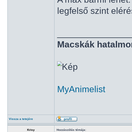
legfelső szint elé
______________
Macskák hatalmo
MyAnimelist
Vissza a tetejére
Krisy
Hozzászólás témája: