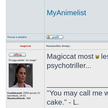
MyAnimelist
Vissza a tetejére
magiccat
Hozzászólás témája:
Magiccat most
le
Ó-nagy-admin "on stage"
psychotriller...
______________
"You may call me w
Csatlakozott:
2006 január 21
(szombat), 16:41
Hozzászólások:
388
cake." - L.