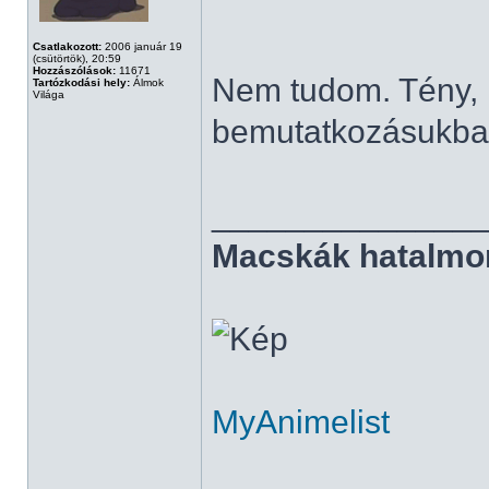
Csatlakozott:
2006 január 19
(csütörtök), 20:59
Hozzászólások:
11671
Nem tudom. Tény, h
Tartózkodási hely:
Álmok
Világa
bemutatkozásukban
______________
Macskák hatalmo
MyAnimelist