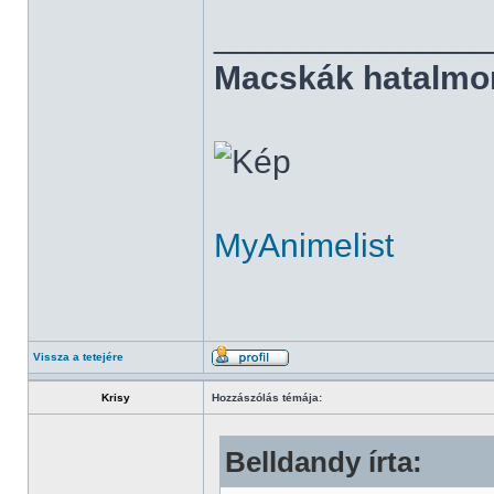
______________
Macskák hatalmo
MyAnimelist
Vissza a tetejére
Krisy
Hozzászólás témája:
Belldandy írta: