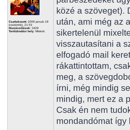
közé a szöveget). D
után, ami még az a
Csatlakozott:
2006 január 19
(csütörtök), 21:53
Hozzászólások:
1929
sikertelenül mixelt
Tartózkodási hely:
Miskolc
visszautasítani a s
elfogadó mail keret
rákattintottam, cs
meg, a szövegdoboz
írni, még mindig 
mindig, mert ez a p
Csak én nem tudok
mondandómat így kr