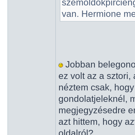
szemöldökpircieng
van. Hermione meg
Jobban belegonol
ez volt az a sztori,
néztem csak, hogy
gondolatjeleknél, 
megjegyzésedre em
azt hittem, hogy azt 
oldalról?