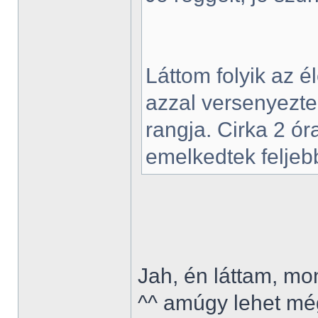
Láttom folyik az él
azzal versenyezte
rangja. Cirka 2 óra
emelkedtek feljeb
Jah, én láttam, mo
^^ amúgy lehet még