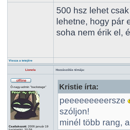
500 hsz lehet csak
lehetne, hogy pár 
soha nem érik el, é
Vissza a tetejére
Lionela
Hozzászólás témája:
Kristie írta:
Ó-nagy-admin "backstage"
peeeeeeeeersze
szóljon!
minél több rang, 
Csatlakozott:
2006 január 19
(csütörtök), 20:59