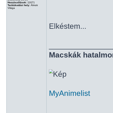
Hozzászólások:
11671
Tartózkodási hely:
Álmok
Világa
Elkéstem...
______________
Macskák hatalmo
MyAnimelist