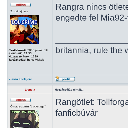
Rangra nincs ötlet
Sztorihajhász
engedte fel Mia92-t
______________
britannia, rule the
Csatlakozott:
2006 január 19
(csütörtök), 21:53
Hozzászólások:
1929
Tartózkodási hely:
Miskolc
Vissza a tetejére
Lionela
Hozzászólás témája:
Rangötlet: Tollforg
Ó-nagy-admin "backstage"
fanficbúvár