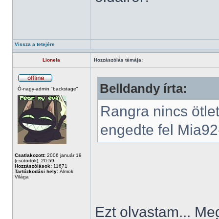
Vissza a tetejére
Lionela
Hozzászólás témája:
Belldandy írta:
Ó-nagy-admin "backstage"
Rangra nincs ötle
engedte fel Mia92-
Csatlakozott:
2006 január 19
(csütörtök), 20:59
Hozzászólások:
11671
Tartózkodási hely:
Álmok
Világa
Ezt olvastam... Me