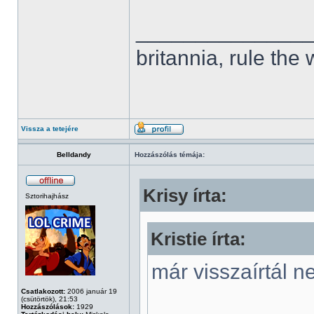
______________
britannia, rule the
Vissza a tetejére
Belldandy
Hozzászólás témája:
Krisy írta:
Sztorihajhász
Kristie írta:
már visszaírtál n
Csatlakozott:
2006 január 19
(csütörtök), 21:53
Hozzászólások:
1929