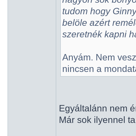
tudom hogy Ginnyt
belöle azért remél
szeretnék kapni 
Anyám. Nem veszi
nincsen a mondat
Egyáltalánn nem é
Már sok ilyennel ta