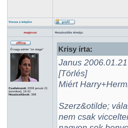
Vissza a tetejére
magiccat
Hozzászólás témája:
Krisy írta:
Ó-nagy-admin "on stage"
Janus 2006.01.21 -
[Törlés]
Miért Harry+Her
Csatlakozott:
2006 január 21
(szombat), 16:41
Hozzászólások:
388
Szerz&otilde; vál
nem csak viccelte
nagyon sok bonyo