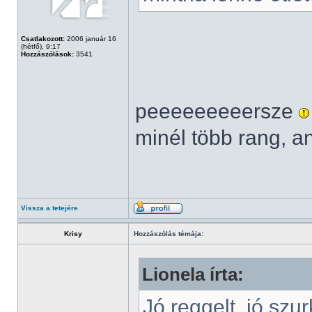
Csatlakozott:
2006 január 16
(hétfő), 9:17
Hozzászólások:
3541
peeeeeeeeersze
minél több rang, a
Vissza a tetejére
Krisy
Hozzászólás témája:
Lionela írta:
Jó reggelt, jó szu