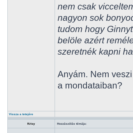
nem csak vicceltem
nagyon sok bonyod
tudom hogy Ginnyt 
belöle azért reméle
szeretnék kapni h
Anyám. Nem veszi 
a mondataiban?
Vissza a tetejére
Krisy
Hozzászólás témája: