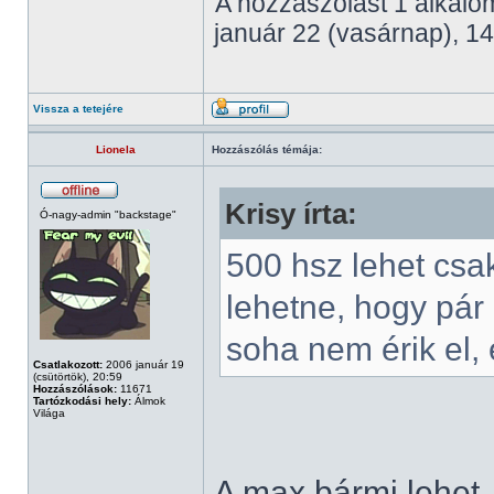
A hozzászólást 1 alkalom
január 22 (vasárnap), 14
Vissza a tetejére
Lionela
Hozzászólás témája:
Krisy írta:
Ó-nagy-admin "backstage"
500 hsz lehet csa
lehetne, hogy pár
soha nem érik el, 
Csatlakozott:
2006 január 19
(csütörtök), 20:59
Hozzászólások:
11671
Tartózkodási hely:
Álmok
Világa
A max bármi lehet.