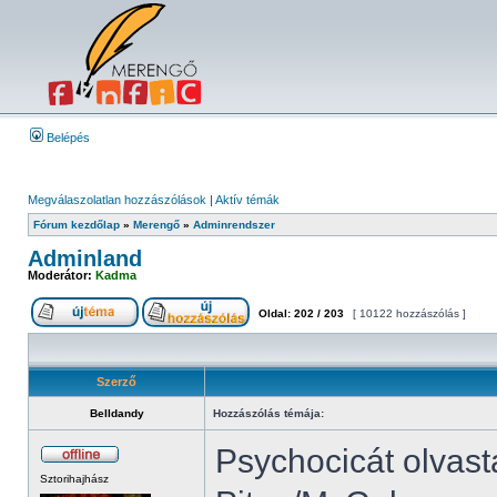
Belépés
Megválaszolatlan hozzászólások
|
Aktív témák
Fórum kezdőlap
»
Merengő
»
Adminrendszer
Adminland
Moderátor:
Kadma
Oldal:
202
/
203
[ 10122 hozzászólás ]
Szerző
Belldandy
Hozzászólás témája:
Psychocicát olvast
Sztorihajhász