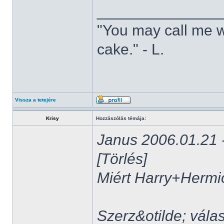
______________
"You may call me w
cake." - L.
Vissza a tetejére
Krisy
Hozzászólás témája:
Janus 2006.01.21 -
[Törlés]
Miért Harry+Herm
Szerz&otilde; vála