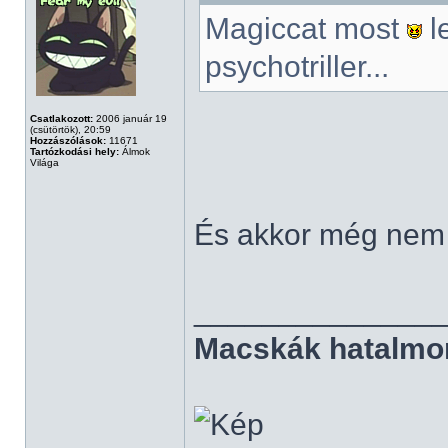
Magiccat most
l
psychotriller...
Csatlakozott:
2006 január 19
(csütörtök), 20:59
Hozzászólások:
11671
Tartózkodási hely:
Álmok
Világa
És akkor még nem t
______________
Macskák hatalmo