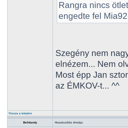
Rangra nincs ötle
engedte fel Mia92-
Szegény nem nagyo
elnézem... Nem olv
Most épp Jan sztor
az ÉMKOV-t... ^^
Vissza a tetejére
Belldandy
Hozzászólás témája: