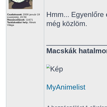
Hmm... Egyenlőre e
Csatlakozott:
2006 január 19
(csütörtök), 20:59
Hozzászólások:
11671
még közlöm.
Tartózkodási hely:
Álmok
Világa
______________
Macskák hatalmo
MyAnimelist