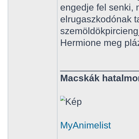
engedje fel senki,
elrugaszkodónak t
szemöldökpirciengj
Hermione meg pláza
______________
Macskák hatalmo
MyAnimelist