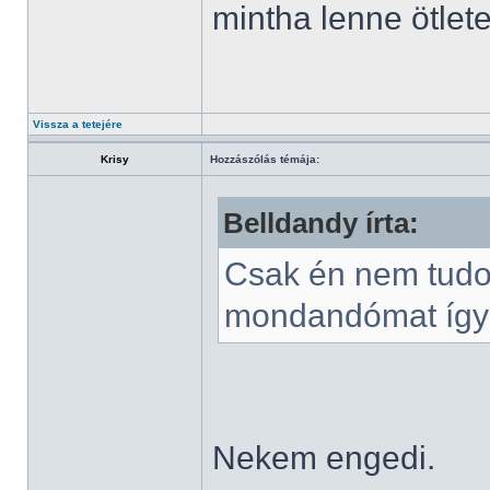
mintha lenne ötlet
Vissza a tetejére
Krisy
Hozzászólás témája:
Belldandy írta:
Csak én nem tudok
mondandómat így k
Nekem engedi.