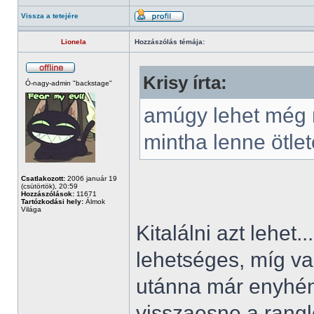
Vissza a tetejére
Lionela
Hozzászólás témája:
Krisy írta:
Ó-nagy-admin "backstage"
amúgy lehet még r
mintha lenne ötlet
Csatlakozott:
2006 január 19
(csütörtök), 20:59
Hozzászólások:
11671
Tartózkodási hely:
Álmok
Világa
Kitalálni azt lehet
lehetséges, míg val
utánna már enyhén
visszaesne a rangl