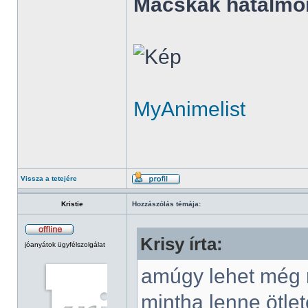
Macskák hatalmo
MyAnimelist
Vissza a tetejére
Kristie
Hozzászólás témája:
Krisy írta:
jóanyátok ügyfélszolgálat
amúgy lehet még r
mintha lenne ötlet