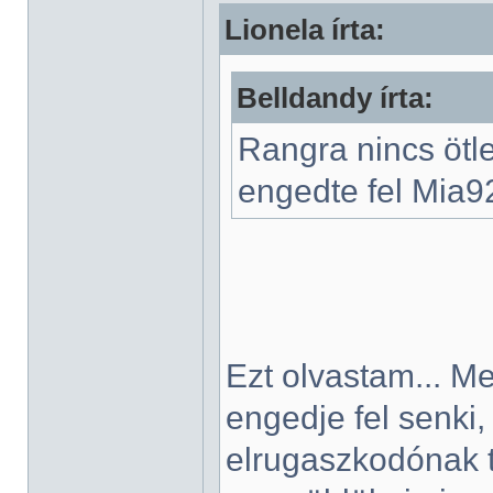
Lionela írta:
Belldandy írta:
Rangra nincs ötl
engedte fel Mia92-
Ezt olvastam... M
engedje fel senki
elrugaszkodónak 