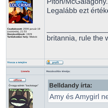
Piton/McGalagony...
Legalább ezt érté
______________
Csatlakozott:
2006 január 19
(csütörtök), 21:53
Hozzászólások:
1929
britannia, rule the
Tartózkodási hely:
Miskolc
Vissza a tetejére
Lionela
Hozzászólás témája:
Belldandy írta:
Ó-nagy-admin "backstage"
Amy és Amygirl n