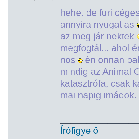
hehe. de furi cége
annyira nyugatias
az meg jár nektek
megfogtál... ahol é
nos
én onnan bal
mindig az Animal C
katasztrófa, csak k
mai napig imádok. 
______________
Írófigyelő