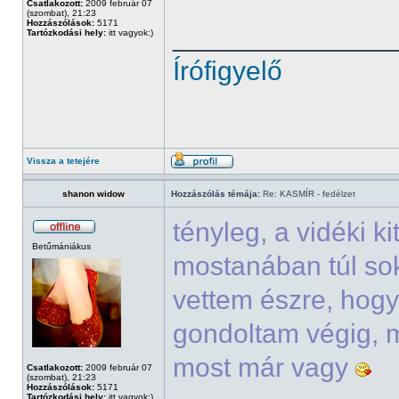
Csatlakozott:
2009 február 07
(szombat), 21:23
Hozzászólások:
5171
______________
Tartózkodási hely:
itt vagyok:)
Írófigyelő
Vissza a tetejére
shanon widow
Hozzászólás témája:
Re: KASMÍR - fedélzet
tényleg, a vidéki k
Betűmániákus
mostanában túl sok
vettem észre, hogy
gondoltam végig, m
most már vagy
Csatlakozott:
2009 február 07
(szombat), 21:23
Hozzászólások:
5171
Tartózkodási hely:
itt vagyok:)