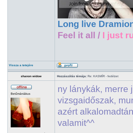
Long live Dramio
Feel it all /
I just r
Vissza a tetejére
shanon widow
Hozzászólás témája:
Re: KASMÍR - fedélzet
ny lánykák, merre 
Betűmániákus
vizsgaidőszak, mu
azért alkalomadtán
valamit^^