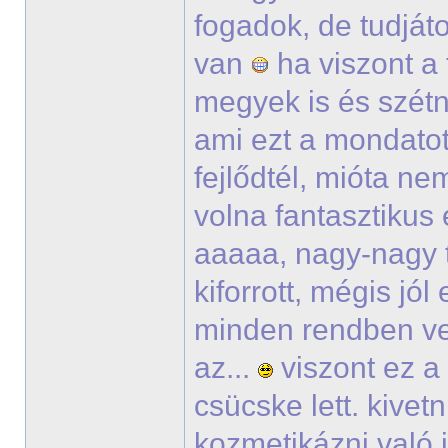
fogadok, de tudjáto
van
ha viszont a
megyek is és szétn
ami ezt a mondatot 
fejlődtél, mióta ne
volna fantasztikus é
aaaaa, nagy-nagy t
kiforrott, mégis jó
minden rendben ve
az...
viszont ez a
csücske lett. kive
kozmetikázni való i