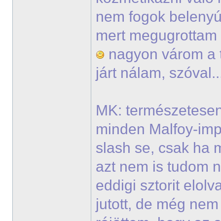
nem fogok belenyúl
mert megugrottam v
nagyon várom a t
járt nálam, szóval.
MK: természetesen
minden Malfoy-imp
slash se, csak ha 
azt nem is tudom 
eddigi sztorit elo
jutott, de még ne