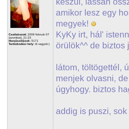
készül, lassan öss
amikor lesz egy h
megyek!
KyKy irt, hál' iste
Csatlakozott:
2009 február 07
(szombat), 21:23
Hozzászólások:
5171
örülök^^ de biztos 
Tartózkodási hely:
itt vagyok:)
látom, töltögettél,
menjek olvasni, de
úgyhogy. biztos h
addig is puszi, so