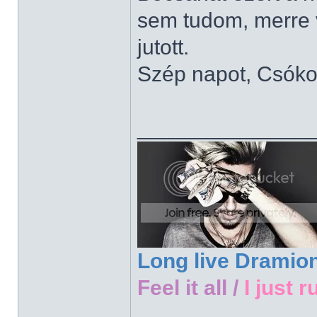
sem tudom, merre 
jutott.
Szép napot, Csóko
______________
Long live Dramio
Feel it all /
I just r