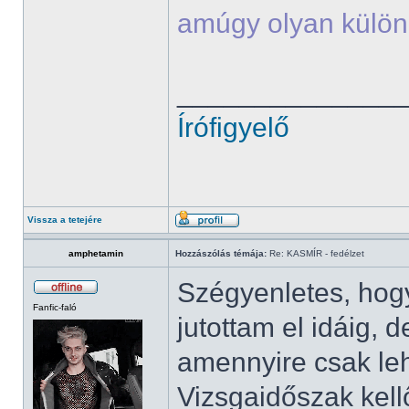
amúgy olyan külön
______________
Írófigyelő
Vissza a tetejére
amphetamin
Hozzászólás témája:
Re: KASMÍR - fedélzet
Szégyenletes, ho
Fanfic-faló
jutottam el idáig
amennyire csak leh
Vizsgaidőszak kell