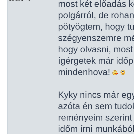
rezidencia ~ LA.
most két előadás k
polgárról, de rohan
pötyögtem, hogy t
szégyenszemre még
hogy olvasni, most
ígérgetek már idő
mindenhova!
Kyky nincs már egy 
azóta én sem tudok 
reményeim szerint
időm írni munkából