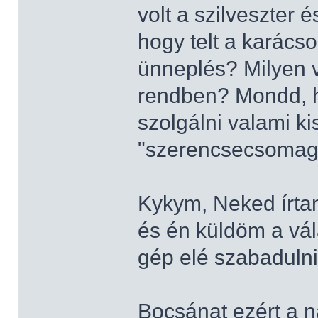
volt a szilveszter 
hogy telt a karác
ünneplés? Milyen v
rendben? Mondd, h
szolgálni valami k
"szerencsecsomag
Kykym, Neked írtam
és én küldöm a vál
gép elé szabadulni.
Bocsánat ezért a n