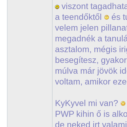
viszont tagadhata
a teendőktől
és t
velem jelen pillana
megadnék a tanul
asztalom, mégis ir
besegítesz, gyako
múlva már jövök i
voltam, amikor eze
KyKyvel mi van?
PWP kihin ő is alko
de neked irt vala