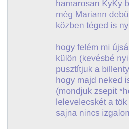
hamarosan KyKy bes
még Mariann debü
közben téged is n
hogy felém mi újsá
külön (kevésbé nyi
pusztítjuk a billen
hogy majd neked i
(mondjuk zsepit *
lelevelecskét a tö
sajna nincs izgal