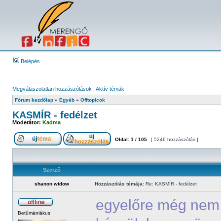
Belépés
Megválaszolatlan hozzászólások
|
Aktív témák
Fórum kezdőlap
»
Egyéb
»
Offtopicok
KASMÍR - fedélzet
Moderátor:
Kadma
Oldal:
1
/
105
[ 5246 hozzászólás ]
Szerző
shanon widow
Hozzászólás témája:
Re: KASMÍR - fedélzet
egyelőre még nem 
Betűmániákus