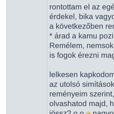
rontottam el az eg
érdekel, bika vag
a következőben rem
* árad a kamu pozit
Remélem, nemsokár
is fogok érezni m
lelkesen kapkodo
az utolsó simításo
reményeim szerint
olvashatod majd, ha
jössz? o.o
nagyon