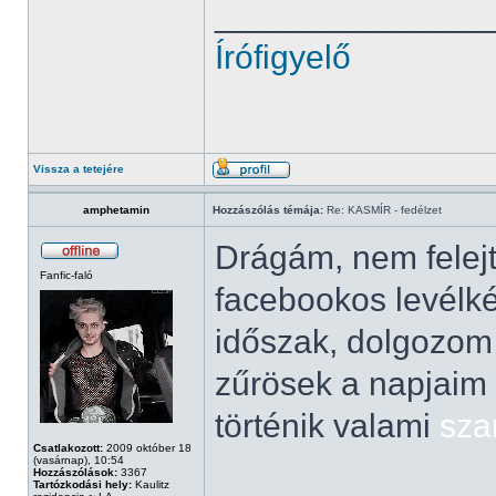
______________
Írófigyelő
Vissza a tetejére
amphetamin
Hozzászólás témája:
Re: KASMÍR - fedélzet
Drágám, nem felejt
Fanfic-faló
facebookos levélké
időszak, dolgozom 
zűrösek a napjaim
történik valami
sza
Csatlakozott:
2009 október 18
(vasárnap), 10:54
Hozzászólások:
3367
Tartózkodási hely:
Kaulitz