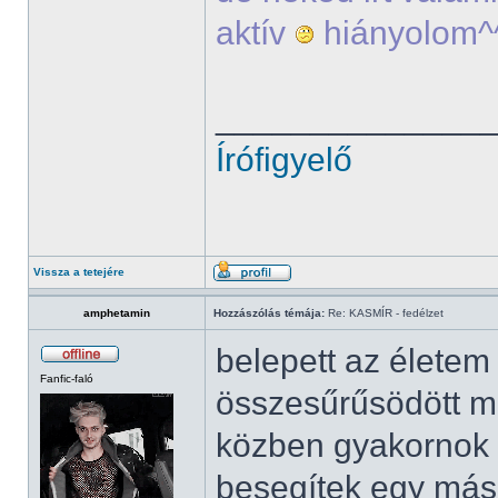
aktív
hiányolom^
______________
Írófigyelő
Vissza a tetejére
amphetamin
Hozzászólás témája:
Re: KASMÍR - fedélzet
belepett az élete
Fanfic-faló
összesűrűsödött mi
közben gyakornok 
besegítek egy más