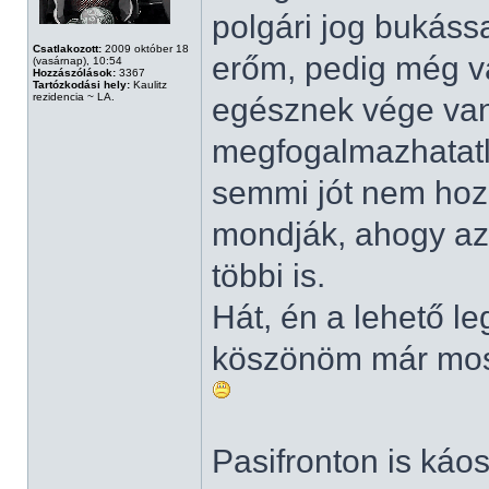
polgári jog bukáss
Csatlakozott:
2009 október 18
erőm, pedig még v
(vasárnap), 10:54
Hozzászólások:
3367
Tartózkodási hely:
Kaulitz
rezidencia ~ LA.
egésznek vége van
megfogalmazhatatl
semmi jót nem hoz
mondják, ahogy az 
többi is.
Hát, én a lehető l
köszönöm már most
Pasifronton is káo