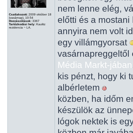
nem lenne elég, vá
Csatlakozott:
2009 október 18
előtti és a mostani
(vasárnap), 10:54
Hozzászólások:
3367
Tartózkodási hely:
Kaulitz
rezidencia ~ LA.
annyira nem volt i
egy villámgyorsat
vasárnapreggeltől 
Média Markt-jában
kis pénzt, hogy ki 
albérletem
közben, ha időm eng
készülök az ünnepe
lógok nektek is eg
közben már javában