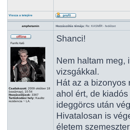
Vissza a tetejére
amphetamin
Hozzászólás témája:
Re: KASMÍR - fedélzet
Shanci!
Fanfic-faló
Nem haltam meg, i
vizsgákkal.
Hát az a bizonyos r
Csatlakozott:
2009 október 18
ahol ért, de kiadós
(vasárnap), 10:54
Hozzászólások:
3367
Tartózkodási hely:
Kaulitz
rezidencia ~ LA.
ideggörcs után vé
Hivatalosan is vég
életem szemesztere