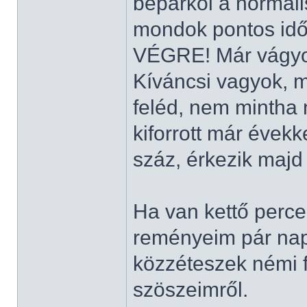
beparkol a normál
mondok pontos időt
VÉGRE! Már vágyo
Kíváncsi vagyok, m
feléd, nem mintha n
kiforrott már évekke
száz, érkezik maj
Ha van kettő perced
reményeim pár nap
közzéteszek némi f
szöszeimről.