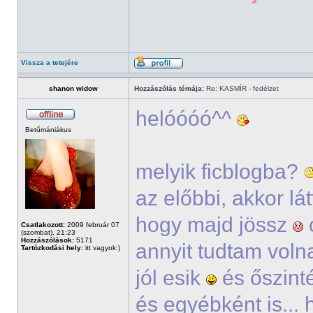
Vissza a tetejére
shanon widow
Hozzászólás témája:
Re: KASMÍR - fedélzet
helóóóó^^
Betűmániákus
melyik ficblogba?
az előbbi, akkor lá
hogy majd jössz
Csatlakozott:
2009 február 07
(szombat), 21:23
Hozzászólások:
5171
annyit tudtam voln
Tartózkodási hely:
itt vagyok:)
jól esik
és őszinté
és egyébként is...