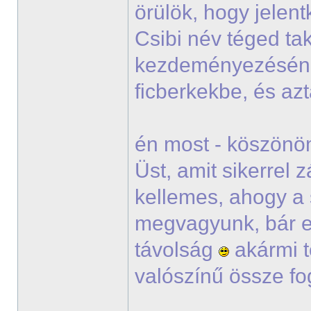
örülök, hogy jelen
Csibi név téged tak
kezdeményezésé
ficberkekbe, és a
én most - köszönöm
Üst, amit sikerrel
kellemes, ahogy a 
megvagyunk, bár e
távolság
akármi t
valószínű össze fo