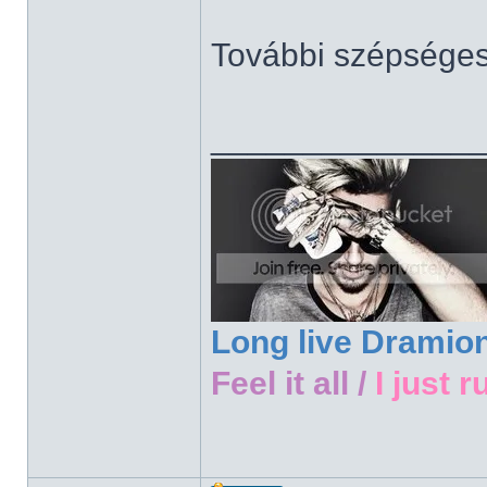
További szépsége
______________
Long live Dramio
Feel it all /
I just r