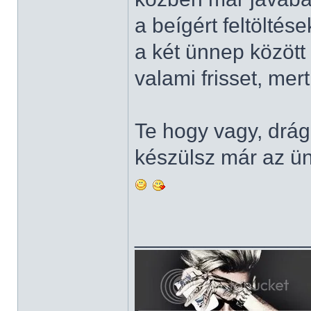
a beígért feltölté
a két ünnep közöt
valami frisset, mer
Te hogy vagy, dr
készülsz már az ü
______________