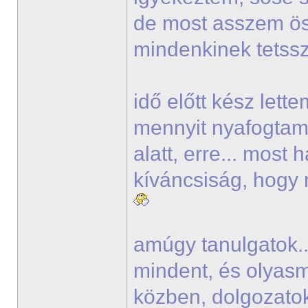
de most asszem ö
mindenkinek tets
idő előtt kész lett
mennyit nyafogtam 
alatt, erre... most
kíváncsiság, hogy 
amúgy tanulgatok..
mindent, és olyasmi
közben, dolgozato