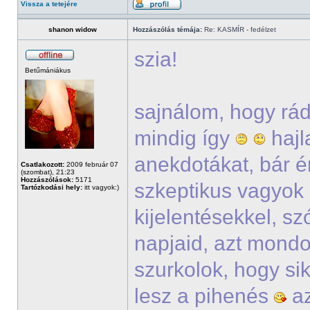
Vissza a tetejére
shanon widow
Hozzászólás témája:
Re: KASMÍR - fedélzet
szia!
Betűmániákus
sajnálom, hogy rád
mindig így
hajl
anekdotákat, bár én
Csatlakozott:
2009 február 07
(szombat), 21:23
Hozzászólások:
5171
szkeptikus vagyok 
Tartózkodási hely:
itt vagyok:)
kijelentésekkel, sz
napjaid, azt mondo
szurkolok, hogy si
lesz a pihenés
az