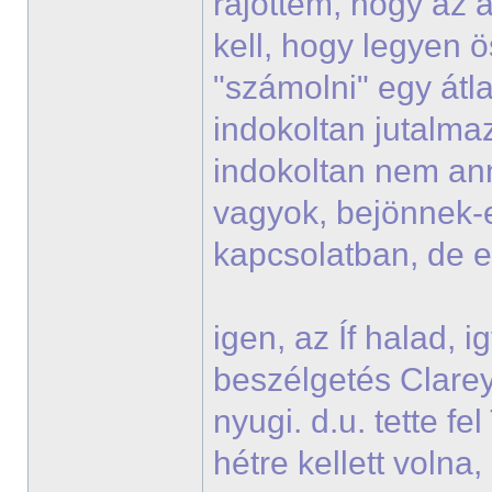
rájöttem, hogy az a
kell, hogy legyen ö
"számolni" egy átla
indokoltan jutalmaz
indokoltan nem ann
vagyok, bejönnek-
kapcsolatban, de 
igen, az Íf halad, 
beszélgetés Clareyje
nyugi. d.u. tette f
hétre kellett voln