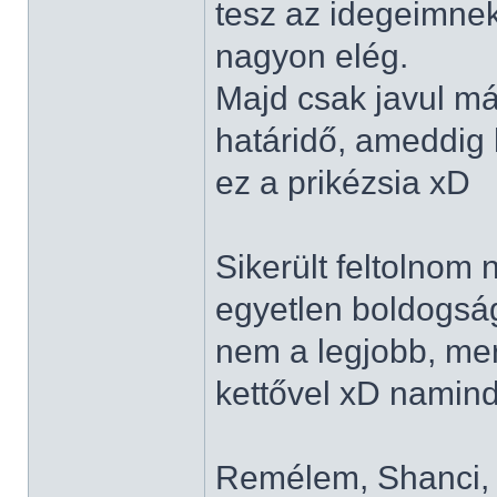
tesz az idegeimnek
nagyon elég.
Majd csak javul má
határidő, ameddig 
ez a prikézsia xD
Sikerült feltolnom 
egyetlen boldogságo
nem a legjobb, mert
kettővel xD namin
Remélem, Shanci, N