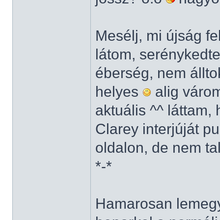
Mesélj, mi újság f
látom, serénykedte
éberség, nem állto
helyes
alig várom
aktuális ^^ láttam
Clarey interjúját 
oldalon, de nem ta
*-*
Hamarosan lemegy 