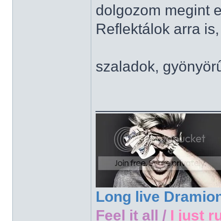
dolgozom megint e
Reflektálok arra is,
szaladok, gyönyör
______________
Long live Dramio
Feel it all /
I just r