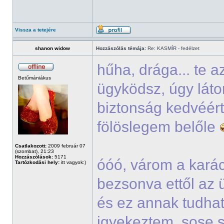
Vissza a tetejére
shanon widow
Hozzászólás témája:
Re: KASMÍR - fedélzet
hűha, drága... te 
Betűmániákus
ügyködsz, úgy lát
biztonság kedvéért
fölöslegem belőle
Csatlakozott:
2009 február 07
(szombat), 21:23
Hozzászólások:
5171
óóó, várom a kará
Tartózkodási hely:
itt vagyok:)
bezsonva ettől az 
és ez annak tudha
igyekeztem, sose s