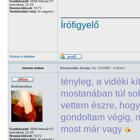
Csatlakozott:
2009 február 07
(szombat), 21:23
Hozzászólások:
5171
______________
Tartózkodási hely:
itt vagyok:)
Írófigyelő
Vissza a tetejére
shanon widow
Hozzászólás témája:
Re: KASMÍR - fedélzet
tényleg, a vidéki k
Betűmániákus
mostanában túl sok
vettem észre, hogy
gondoltam végig, m
most már vagy
Csatlakozott:
2009 február 07
(szombat), 21:23
Hozzászólások:
5171
Tartózkodási hely:
itt vagyok:)