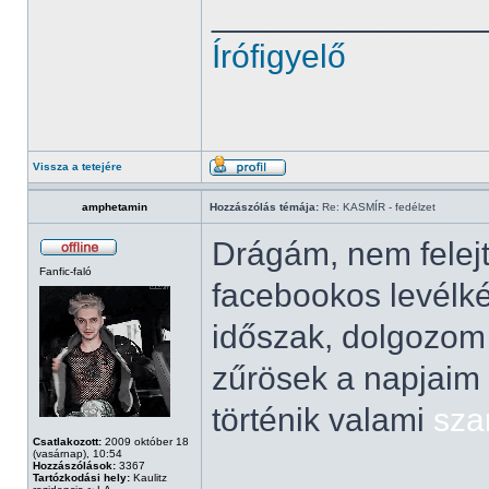
______________
Írófigyelő
Vissza a tetejére
amphetamin
Hozzászólás témája:
Re: KASMÍR - fedélzet
Drágám, nem felejt
Fanfic-faló
facebookos levélké
időszak, dolgozom 
zűrösek a napjaim
történik valami
sza
Csatlakozott:
2009 október 18
(vasárnap), 10:54
Hozzászólások:
3367
Tartózkodási hely:
Kaulitz