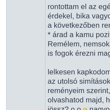
rontottam el az eg
érdekel, bika vag
a következőben rem
* árad a kamu pozit
Remélem, nemsokár
is fogok érezni m
lelkesen kapkodo
az utolsó simításo
reményeim szerint
olvashatod majd, ha
jössz? o.o
nagyon