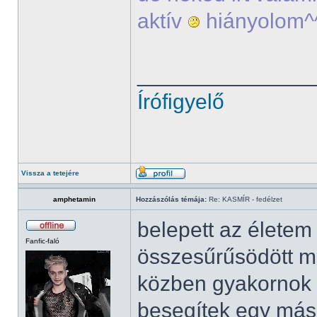
aktív
hiányolom^
______________
Írófigyelő
Vissza a tetejére
amphetamin
Hozzászólás témája:
Re: KASMÍR - fedélzet
belepett az élete
Fanfic-faló
összesűrűsödött mi
közben gyakornok 
besegítek egy más