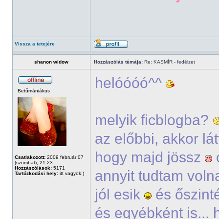
Vissza a tetejére
shanon widow
Hozzászólás témája:
Re: KASMÍR - fedélzet
helóóóó^^
Betűmániákus
melyik ficblogba?
az előbbi, akkor lá
hogy majd jössz
Csatlakozott:
2009 február 07
(szombat), 21:23
Hozzászólások:
5171
annyit tudtam voln
Tartózkodási hely:
itt vagyok:)
jól esik
és őszinté
és egyébként is...