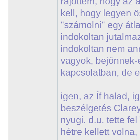
rájöttem, hogy az a
kell, hogy legyen ö
"számolni" egy átla
indokoltan jutalmaz
indokoltan nem ann
vagyok, bejönnek-
kapcsolatban, de 
igen, az Íf halad, 
beszélgetés Clareyje
nyugi. d.u. tette f
hétre kellett voln