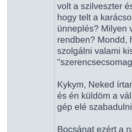
volt a szilveszter 
hogy telt a karác
ünneplés? Milyen v
rendben? Mondd, h
szolgálni valami k
"szerencsecsomag
Kykym, Neked írtam
és én küldöm a vál
gép elé szabadulni.
Bocsánat ezért a n