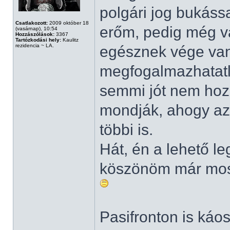
polgári jog bukáss
Csatlakozott:
2009 október 18
erőm, pedig még v
(vasárnap), 10:54
Hozzászólások:
3367
Tartózkodási hely:
Kaulitz
rezidencia ~ LA.
egésznek vége van
megfogalmazhatatl
semmi jót nem hoz
mondják, ahogy az 
többi is.
Hát, én a lehető l
köszönöm már most
Pasifronton is káo