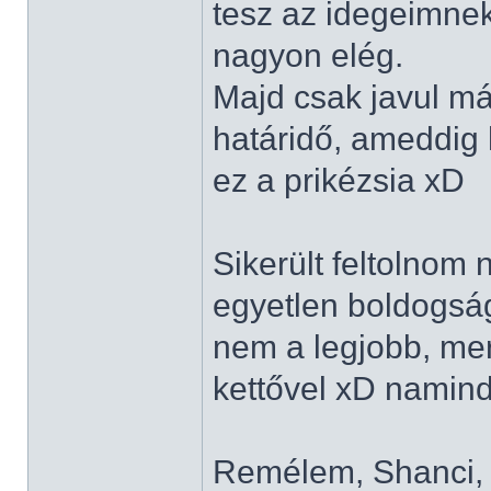
tesz az idegeimnek
nagyon elég.
Majd csak javul má
határidő, ameddig 
ez a prikézsia xD
Sikerült feltolnom 
egyetlen boldogságo
nem a legjobb, mert
kettővel xD namin
Remélem, Shanci, N