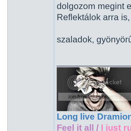
dolgozom megint e
Reflektálok arra is,
szaladok, gyönyör
______________
Long live Dramio
Feel it all /
I just r