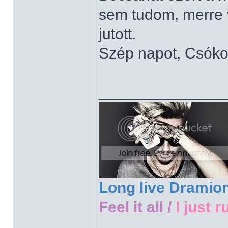
sem tudom, merre 
jutott.
Szép napot, Csóko
______________
Long live Dramio
Feel it all /
I just r