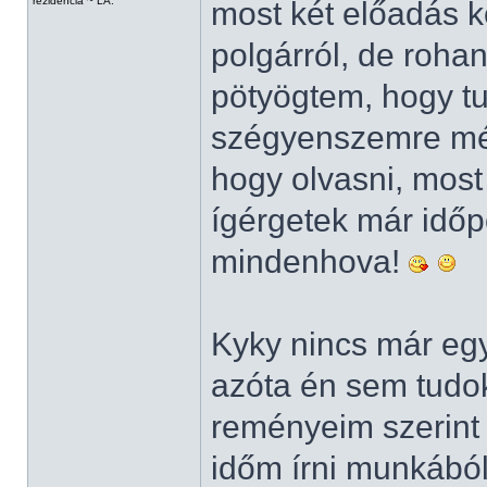
rezidencia ~ LA.
most két előadás k
polgárról, de rohan
pötyögtem, hogy t
szégyenszemre még
hogy olvasni, most
ígérgetek már idő
mindenhova!
Kyky nincs már egy 
azóta én sem tudok 
reményeim szerint
időm írni munkából