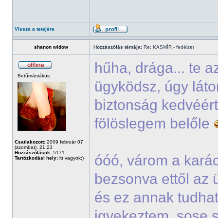
Vissza a tetejére
shanon widow
Hozzászólás témája:
Re: KASMÍR - fedélzet
hűha, drága... te 
Betűmániákus
ügyködsz, úgy lát
biztonság kedvéért
fölöslegem belőle
Csatlakozott:
2009 február 07
(szombat), 21:23
Hozzászólások:
5171
óóó, várom a kará
Tartózkodási hely:
itt vagyok:)
bezsonva ettől az 
és ez annak tudha
igyekeztem, sose s