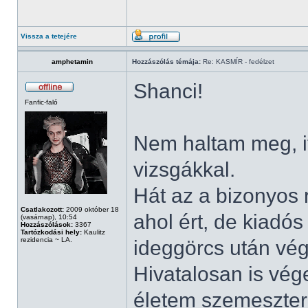
Vissza a tetejére
amphetamin
Hozzászólás témája:
Re: KASMÍR - fedélzet
Shanci!
Fanfic-faló
Nem haltam meg, i
vizsgákkal.
Hát az a bizonyos r
Csatlakozott:
2009 október 18
ahol ért, de kiadós
(vasárnap), 10:54
Hozzászólások:
3367
Tartózkodási hely:
Kaulitz
rezidencia ~ LA.
ideggörcs után vé
Hivatalosan is vég
életem szemesztere