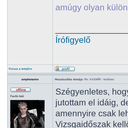
amúgy olyan külön
______________
Írófigyelő
Vissza a tetejére
amphetamin
Hozzászólás témája:
Re: KASMÍR - fedélzet
Szégyenletes, ho
Fanfic-faló
jutottam el idáig
amennyire csak leh
Vizsgaidőszak kell