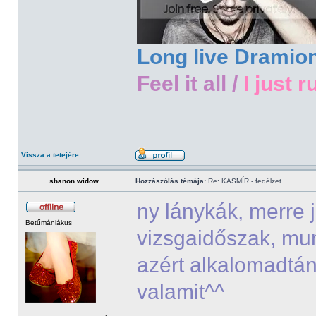
Long live Dramio
Feel it all /
I just r
Vissza a tetejére
shanon widow
Hozzászólás témája:
Re: KASMÍR - fedélzet
ny lánykák, merre 
Betűmániákus
vizsgaidőszak, mu
azért alkalomadtán
valamit^^