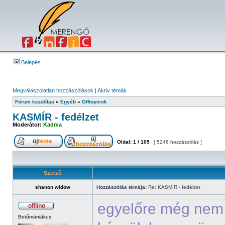
Belépés
Megválaszolatlan hozzászólások
|
Aktív témák
Fórum kezdőlap
»
Egyéb
»
Offtopicok
KASMÍR - fedélzet
Moderátor:
Kadma
Oldal:
1
/
105
[ 5246 hozzászólás ]
Szerző
shanon widow
Hozzászólás témája:
Re: KASMÍR - fedélzet
egyelőre még nem 
Betűmániákus