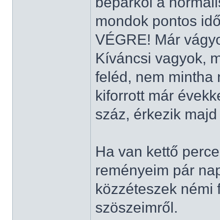
beparkol a normál
mondok pontos időt
VÉGRE! Már vágyo
Kíváncsi vagyok, m
feléd, nem mintha n
kiforrott már évekke
száz, érkezik maj
Ha van kettő perced
reményeim pár nap
közzéteszek némi f
szöszeimről.