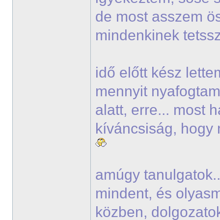
de most asszem ö
mindenkinek tets
idő előtt kész lett
mennyit nyafogtam 
alatt, erre... most
kíváncsiság, hogy 
amúgy tanulgatok..
mindent, és olyasmi
közben, dolgozato