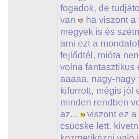
fogadok, de tudjáto
van
ha viszont a
megyek is és szétn
ami ezt a mondatot 
fejlődtél, mióta ne
volna fantasztikus é
aaaaa, nagy-nagy t
kiforrott, mégis jó
minden rendben ve
az...
viszont ez a
csücske lett. kive
kozmetikázni való i