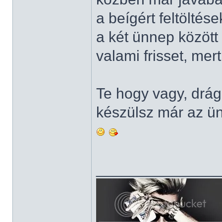
a beígért feltölté
a két ünnep közöt
valami frisset, mer
Te hogy vagy, dr
készülsz már az ü
______________