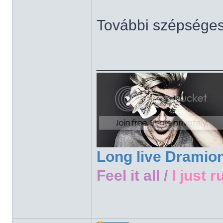
További szépsége
______________
Long live Dramio
Feel it all /
I just r