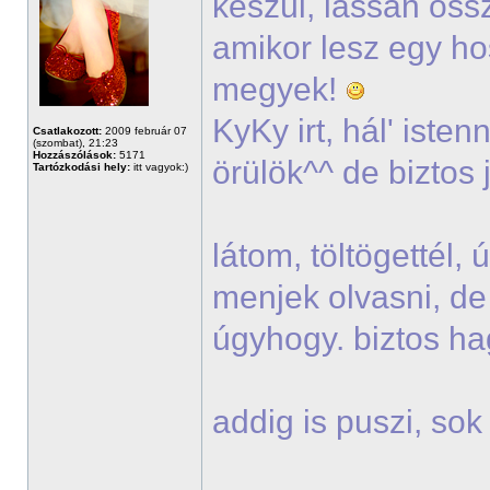
készül, lassan öss
amikor lesz egy h
megyek!
KyKy irt, hál' iste
Csatlakozott:
2009 február 07
(szombat), 21:23
Hozzászólások:
5171
örülök^^ de biztos 
Tartózkodási hely:
itt vagyok:)
látom, töltögettél,
menjek olvasni, de
úgyhogy. biztos h
addig is puszi, so