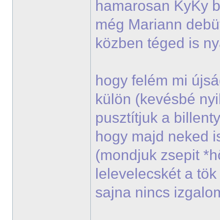
hamarosan KyKy bes
még Mariann debü
közben téged is n
hogy felém mi újsá
külön (kevésbé nyi
pusztítjuk a billen
hogy majd neked i
(mondjuk zsepit *
lelevelecskét a tö
sajna nincs izgal