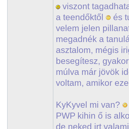
viszont tagadhata
a teendőktől
és t
velem jelen pillana
megadnék a tanul
asztalom, mégis ir
besegítesz, gyako
múlva már jövök i
voltam, amikor eze
KyKyvel mi van?
PWP kihin ő is alko
de neked irt vala