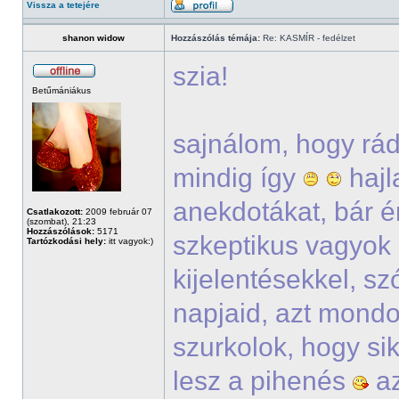
Vissza a tetejére
shanon widow
Hozzászólás témája:
Re: KASMÍR - fedélzet
szia!
Betűmániákus
sajnálom, hogy rád
mindig így
hajl
anekdotákat, bár én
Csatlakozott:
2009 február 07
(szombat), 21:23
Hozzászólások:
5171
szkeptikus vagyok 
Tartózkodási hely:
itt vagyok:)
kijelentésekkel, sz
napjaid, azt mondo
szurkolok, hogy si
lesz a pihenés
az