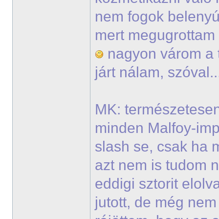
nem fogok belenyúl
mert megugrottam v
nagyon várom a t
járt nálam, szóval.
MK: természetesen
minden Malfoy-imp
slash se, csak ha 
azt nem is tudom 
eddigi sztorit elo
jutott, de még ne