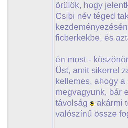
örülök, hogy jelen
Csibi név téged tak
kezdeményezésé
ficberkekbe, és a
én most - köszönöm
Üst, amit sikerrel
kellemes, ahogy a 
megvagyunk, bár e
távolság
akármi t
valószínű össze fo