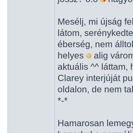
Mesélj, mi újság f
látom, serénykedte
éberség, nem állto
helyes
alig várom
aktuális ^^ láttam
Clarey interjúját 
oldalon, de nem ta
*-*
Hamarosan lemegy 