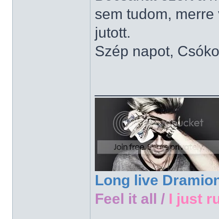
sem tudom, merre 
jutott.
Szép napot, Csóko
______________
Long live Dramio
Feel it all /
I just r