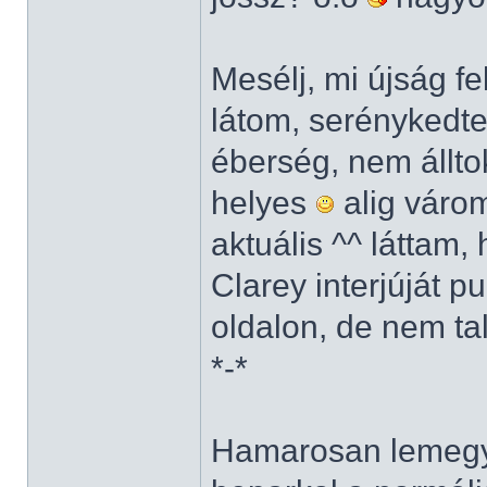
Mesélj, mi újság f
látom, serénykedte
éberség, nem állto
helyes
alig várom
aktuális ^^ láttam
Clarey interjúját 
oldalon, de nem ta
*-*
Hamarosan lemegy 