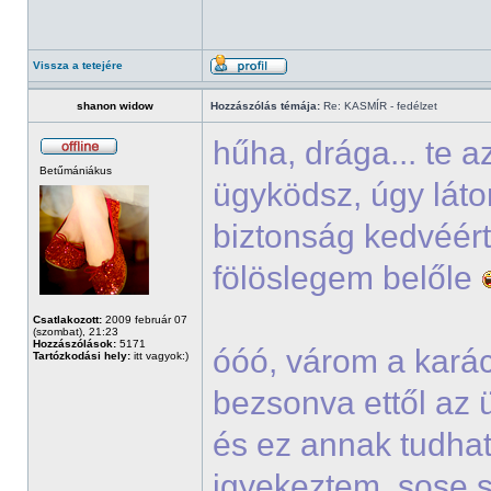
Vissza a tetejére
shanon widow
Hozzászólás témája:
Re: KASMÍR - fedélzet
hűha, drága... te 
Betűmániákus
ügyködsz, úgy lát
biztonság kedvéért
fölöslegem belőle
Csatlakozott:
2009 február 07
(szombat), 21:23
Hozzászólások:
5171
óóó, várom a kará
Tartózkodási hely:
itt vagyok:)
bezsonva ettől az 
és ez annak tudha
igyekeztem, sose s