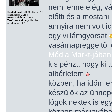
nem lenne elég, vá
Csatlakozott:
2009 október 18
előtti és a mostani
(vasárnap), 10:54
Hozzászólások:
3367
Tartózkodási hely:
Kaulitz
rezidencia ~ LA.
annyira nem volt i
egy villámgyorsat
vasárnapreggeltől 
Média Markt-jában
kis pénzt, hogy ki 
albérletem
közben, ha időm eng
készülök az ünnepe
lógok nektek is eg
közben már javában