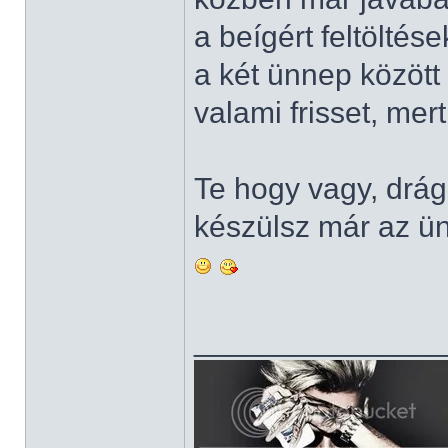
a beígért feltölté
a két ünnep közöt
valami frisset, mer
Te hogy vagy, dr
készülsz már az ü
______________