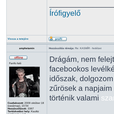
______________
Írófigyelő
Vissza a tetejére
amphetamin
Hozzászólás témája:
Re: KASMÍR - fedélzet
Drágám, nem felejt
Fanfic-faló
facebookos levélké
időszak, dolgozom 
zűrösek a napjaim
történik valami
sza
Csatlakozott:
2009 október 18
(vasárnap), 10:54
Hozzászólások:
3367
Tartózkodási hely:
Kaulitz