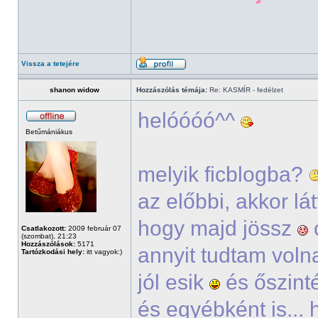
Vissza a tetejére
shanon widow
Hozzászólás témája:
Re: KASMÍR - fedélzet
helóóóó^^
Betűmániákus
melyik ficblogba?
az előbbi, akkor lá
hogy majd jössz
Csatlakozott:
2009 február 07
(szombat), 21:23
Hozzászólások:
5171
annyit tudtam voln
Tartózkodási hely:
itt vagyok:)
jól esik
és őszinté
és egyébként is...