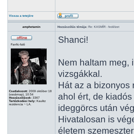
Vissza a tetejére
amphetamin
Hozzászólás témája:
Re: KASMÍR - fedélzet
Shanci!
Fanfic-faló
Nem haltam meg, i
vizsgákkal.
Hát az a bizonyos r
Csatlakozott:
2009 október 18
ahol ért, de kiadós
(vasárnap), 10:54
Hozzászólások:
3367
Tartózkodási hely:
Kaulitz
rezidencia ~ LA.
ideggörcs után vé
Hivatalosan is vég
életem szemesztere