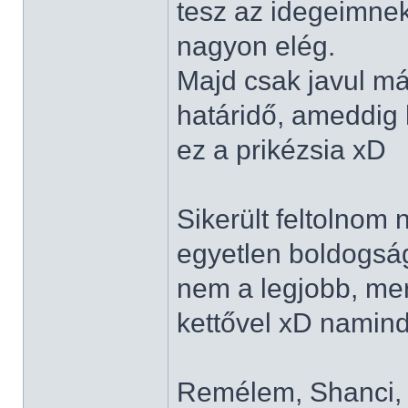
tesz az idegeimnek
nagyon elég.
Majd csak javul má
határidő, ameddig 
ez a prikézsia xD
Sikerült feltolnom 
egyetlen boldogságo
nem a legjobb, mert
kettővel xD namin
Remélem, Shanci, N