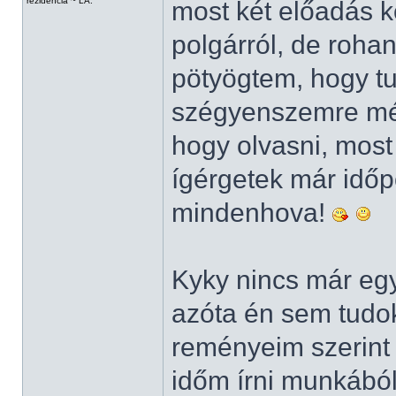
rezidencia ~ LA.
most két előadás k
polgárról, de rohan
pötyögtem, hogy t
szégyenszemre még
hogy olvasni, most
ígérgetek már idő
mindenhova!
Kyky nincs már egy 
azóta én sem tudok 
reményeim szerint
időm írni munkából