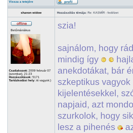
Vissza a tetejére
shanon widow
Hozzászólás témája:
Re: KASMÍR - fedélzet
szia!
Betűmániákus
sajnálom, hogy rád
mindig így
hajl
anekdotákat, bár én
Csatlakozott:
2009 február 07
(szombat), 21:23
Hozzászólások:
5171
szkeptikus vagyok 
Tartózkodási hely:
itt vagyok:)
kijelentésekkel, sz
napjaid, azt mondo
szurkolok, hogy si
lesz a pihenés
az