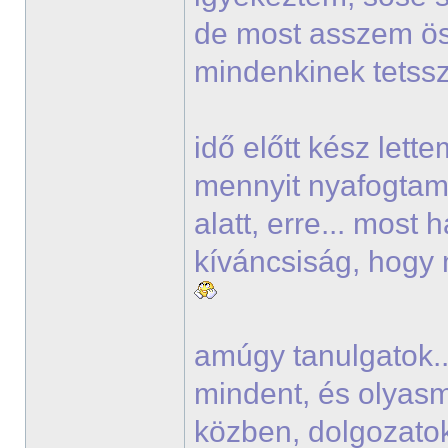
de most asszem ö
mindenkinek tets
idő előtt kész lett
mennyit nyafogtam 
alatt, erre... most
kíváncsiság, hogy 
amúgy tanulgatok..
mindent, és olyasmi
közben, dolgozato