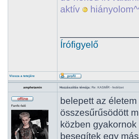
aktív
hiányolom^
______________
Írófigyelő
Vissza a tetejére
amphetamin
Hozzászólás témája:
Re: KASMÍR - fedélzet
belepett az élete
Fanfic-faló
összesűrűsödött mi
közben gyakornok 
besegítek egy más