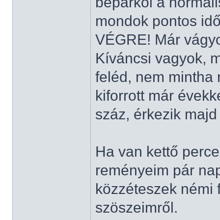
beparkol a normál
mondok pontos időt
VÉGRE! Már vágyo
Kíváncsi vagyok, m
feléd, nem mintha n
kiforrott már évekke
száz, érkezik maj
Ha van kettő perced
reményeim pár nap
közzéteszek némi f
szöszeimről.