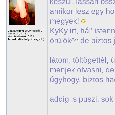
készül, lassan öss
amikor lesz egy h
megyek!
KyKy irt, hál' iste
Csatlakozott:
2009 február 07
(szombat), 21:23
Hozzászólások:
5171
örülök^^ de biztos 
Tartózkodási hely:
itt vagyok:)
látom, töltögettél,
menjek olvasni, de
úgyhogy. biztos h
addig is puszi, so