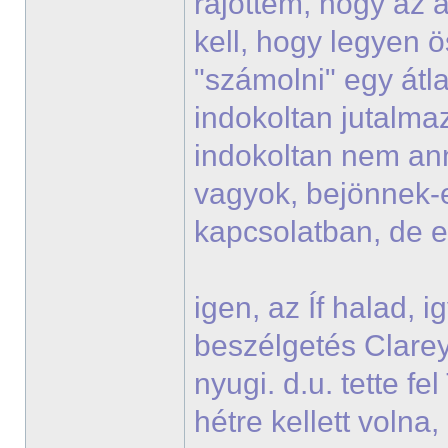
rájöttem, hogy az a
kell, hogy legyen ö
"számolni" egy átla
indokoltan jutalmaz
indokoltan nem ann
vagyok, bejönnek-
kapcsolatban, de 
igen, az Íf halad, 
beszélgetés Clareyje
nyugi. d.u. tette f
hétre kellett voln