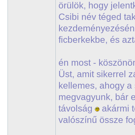
örülök, hogy jelen
Csibi név téged tak
kezdeményezésé
ficberkekbe, és a
én most - köszönöm
Üst, amit sikerrel
kellemes, ahogy a 
megvagyunk, bár e
távolság
akármi t
valószínű össze fo