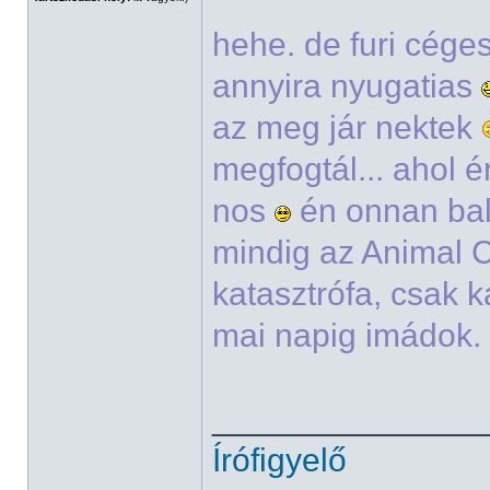
hehe. de furi cége
annyira nyugatias
az meg jár nektek
megfogtál... ahol é
nos
én onnan bal
mindig az Animal C
katasztrófa, csak k
mai napig imádok. 
______________
Írófigyelő