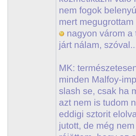
nem fogok belenyúl
mert megugrottam v
nagyon várom a t
járt nálam, szóval.
MK: természetesen
minden Malfoy-imp
slash se, csak ha 
azt nem is tudom 
eddigi sztorit elo
jutott, de még ne