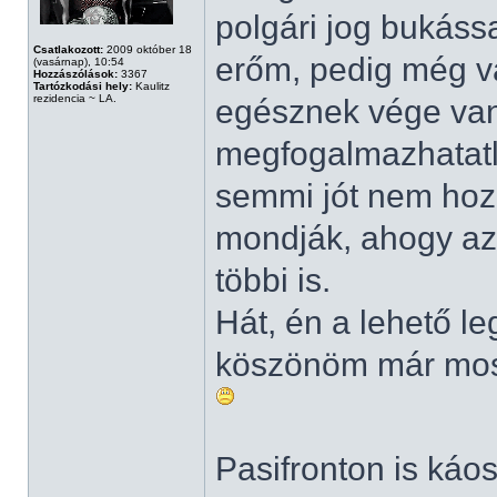
polgári jog bukáss
Csatlakozott:
2009 október 18
erőm, pedig még v
(vasárnap), 10:54
Hozzászólások:
3367
Tartózkodási hely:
Kaulitz
rezidencia ~ LA.
egésznek vége van
megfogalmazhatatl
semmi jót nem hoz
mondják, ahogy az 
többi is.
Hát, én a lehető l
köszönöm már most
Pasifronton is káo