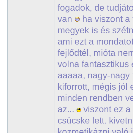
fogadok, de tudjáto
van
ha viszont a
megyek is és szétn
ami ezt a mondatot 
fejlődtél, mióta ne
volna fantasztikus é
aaaaa, nagy-nagy t
kiforrott, mégis jó
minden rendben ve
az...
viszont ez a
csücske lett. kive
kozmetikázni való i