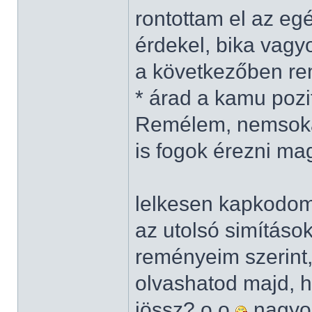
rontottam el az eg
érdekel, bika vag
a következőben rem
* árad a kamu pozit
Remélem, nemsokár
is fogok érezni m
lelkesen kapkodo
az utolsó simításo
reményeim szerint
olvashatod majd, ha
jössz? o.o
nagyon