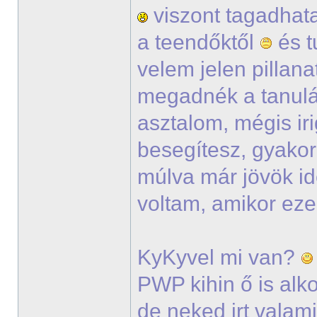
viszont tagadhata
a teendőktől
és t
velem jelen pillana
megadnék a tanul
asztalom, mégis ir
besegítesz, gyako
múlva már jövök i
voltam, amikor eze
KyKyvel mi van?
PWP kihin ő is alko
de neked irt vala