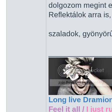
dolgozom megint e
Reflektálok arra is,
szaladok, gyönyör
______________
Long live Dramio
Feel it all /
I just r