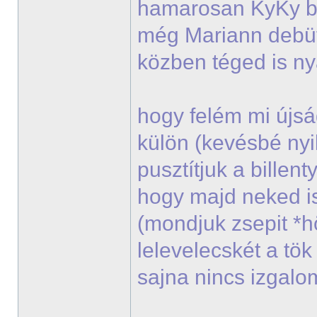
hamarosan KyKy bes
még Mariann debü
közben téged is n
hogy felém mi újsá
külön (kevésbé nyi
pusztítjuk a billen
hogy majd neked i
(mondjuk zsepit *
lelevelecskét a tö
sajna nincs izgal