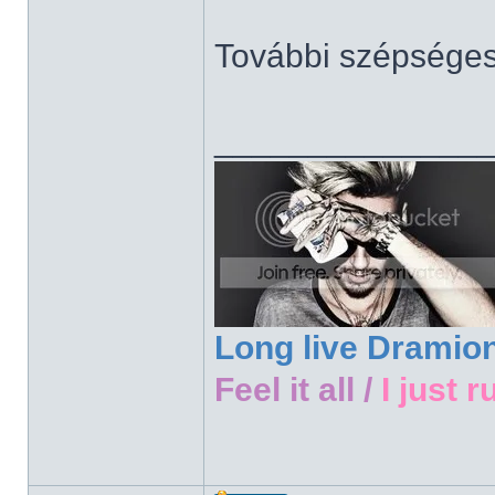
További szépsége
______________
Long live Dramio
Feel it all /
I just r