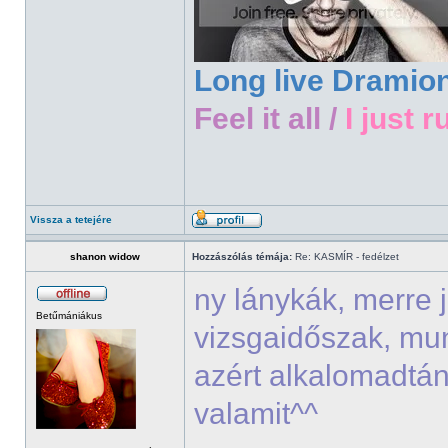
Long live Dramio
Feel it all /
I just r
Vissza a tetejére
shanon widow
Hozzászólás témája:
Re: KASMÍR - fedélzet
ny lánykák, merre 
Betűmániákus
vizsgaidőszak, mu
azért alkalomadtán
valamit^^