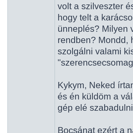
volt a szilveszter 
hogy telt a karác
ünneplés? Milyen v
rendben? Mondd, h
szolgálni valami k
"szerencsecsomag
Kykym, Neked írtam
és én küldöm a vál
gép elé szabadulni.
Bocsánat ezért a n