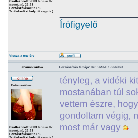
Csatlakozott:
2009 február 07
(szombat), 21:23
Hozzászólások:
5171
______________
Tartózkodási hely:
itt vagyok:)
Írófigyelő
Vissza a tetejére
shanon widow
Hozzászólás témája:
Re: KASMÍR - fedélzet
tényleg, a vidéki k
Betűmániákus
mostanában túl sok
vettem észre, hogy
gondoltam végig, m
most már vagy
Csatlakozott:
2009 február 07
(szombat), 21:23
Hozzászólások:
5171
Tartózkodási hely:
itt vagyok:)