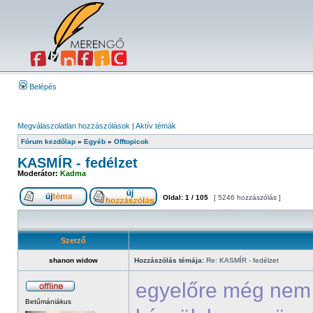
Belépés
Megválaszolatlan hozzászólások
|
Aktív témák
Fórum kezdőlap
»
Egyéb
»
Offtopicok
KASMÍR - fedélzet
Moderátor:
Kadma
Oldal:
1
/
105
[ 5246 hozzászólás ]
Szerző
shanon widow
Hozzászólás témája:
Re: KASMÍR - fedélzet
egyelőre még nem 
Betűmániákus