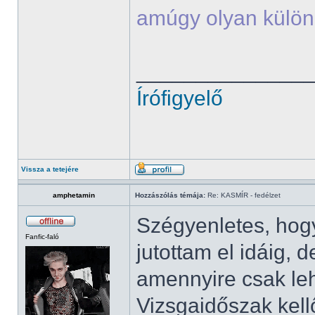
amúgy olyan külön
______________
Írófigyelő
Vissza a tetejére
amphetamin
Hozzászólás témája:
Re: KASMÍR - fedélzet
Szégyenletes, ho
Fanfic-faló
jutottam el idáig
amennyire csak leh
Vizsgaidőszak kell