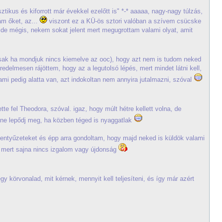
ztikus és kiforrott már évekkel ezelőtt is" *-* aaaaa, nagy-nagy túlzás,
m őket, az...
viszont ez a KÜ-ös sztori valóban a szívem csücske
), de mégis, nekem sokat jelent mert megugrottam valami olyat, amit
sak ha mondjuk nincs kiemelve az ooc), hogy azt nem is tudom neked
delmesen rájöttem, hogy az a legutolsó lépés, mert mindet látni kell,
 ami pedig alatta van, azt indokoltan nem annyira jutalmazni, szóval
ette fel Theodora, szóval. igaz, hogy múlt hétre kellett volna, de
ne lepődj meg, ha közben téged is nyaggatlak
llentyűzeteket és épp arra gondoltam, hogy majd neked is küldök valami
- mert sajna nincs izgalom vagy újdonság
gy körvonalad, mit kérnek, mennyit kell teljesíteni, és így már azért