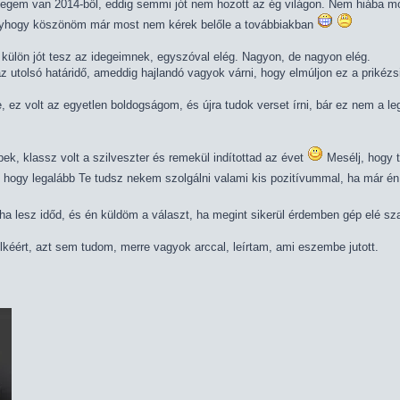
egem van 2014-ből, eddig semmi jót nem hozott az ég világon. Nem hiába mon
úgyhogy köszönöm már most nem kérek belőle a továbbiakban
külön jót tesz az idegeimnek, egyszóval elég. Nagyon, de nagyon elég.
z utolsó határidő, ameddig hajlandó vagyok várni, hogy elmúljon ez a prikézs
e, ez volt az egyetlen boldogságom, és újra tudok verset írni, bár ez nem a le
ek, klassz volt a szilveszter és remekül indítottad az évet
Mesélj, hogy 
 hogy legalább Te tudsz nekem szolgálni valami kis pozitívummal, ha már 
 lesz időd, és én küldöm a választ, ha megint sikerül érdemben gép elé szaba
kéért, azt sem tudom, merre vagyok arccal, leírtam, ami eszembe jutott.