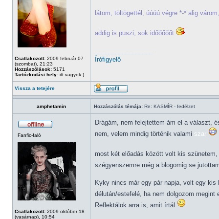
látom, töltögettél, úúúú végre *-* alig vá
addig is puszi, sok időőőőőt
_________________
Csatlakozott:
2009 február 07
Írófigyelő
(szombat), 21:23
Hozzászólások:
5171
Tartózkodási hely:
itt vagyok:)
Vissza a tetejére
amphetamin
Hozzászólás témája:
Re: KASMÍR - fedélzet
Drágám, nem felejtettem ám el a választ, é
nem, velem mindig történik valami
szar
Fanfic-faló
most két előadás között volt kis szünetem,
szégyenszemre még a blogomig se jutottam
Kyky nincs már egy pár napja, volt egy kis
délután/estefelé, ha nem dolgozom megint 
Reflektálok arra is, amit írtál
Csatlakozott:
2009 október 18
(vasárnap), 10:54