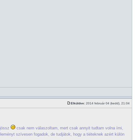
Elküldve:
2014 február 04 (kedd), 21:04
 jössz
csak nem válaszoltam, mert csak annyit tudtam volna írni,
éleményt szívesen fogadok, de tudjátok, hogy a tiéteknek azért külön