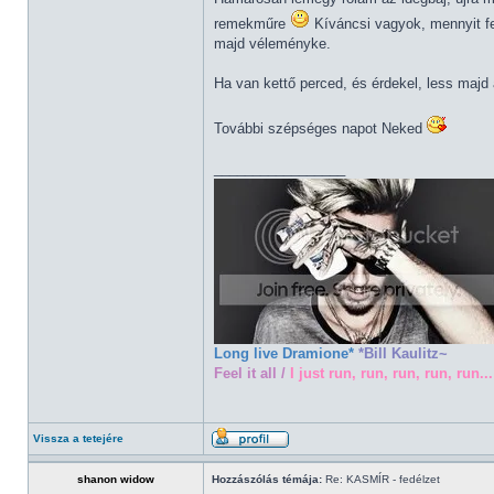
remekműre
Kíváncsi vagyok, mennyit fej
majd véleményke.
Ha van kettő perced, és érdekel, less majd
További szépséges napot Neked
_________________
Long live Dramione*
*Bill Kaulitz~
Feel it all /
I just run, run, run, run, run...
Vissza a tetejére
shanon widow
Hozzászólás témája:
Re: KASMÍR - fedélzet