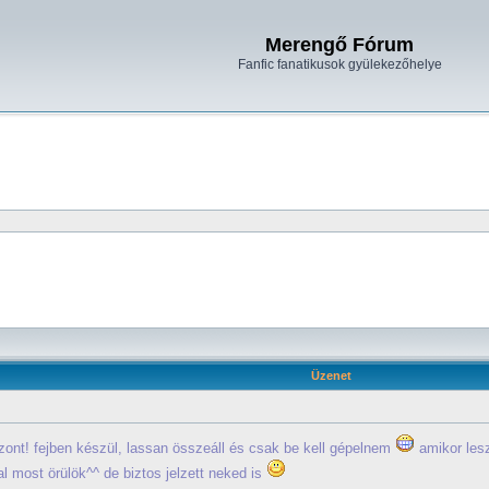
Merengő Fórum
Fanfic fanatikusok gyülekezőhelye
Üzenet
zont! fejben készül, lassan összeáll és csak be kell gépelnem
amikor les
val most örülök^^ de biztos jelzett neked is