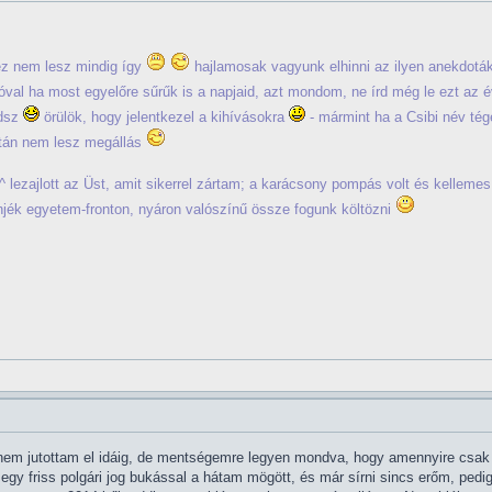
 ez nem lesz mindig így
hajlamosak vagyunk elhinni az ilyen anekdotáka
zóval ha most egyelőre sűrűk is a napjaid, azt mondom, ne írd még le ezt az 
edsz
örülök, hogy jelentkezel a kihívásokra
- mármint ha a Csibi név té
ztán nem lesz megállás
 lezajlott az Üst, amit sikerrel zártam; a karácsony pompás volt és kellemes
njék egyetem-fronton, nyáron valószínű össze fogunk költözni
m jutottam el idáig, de mentségemre legyen mondva, hogy amennyire csak le
egy friss polgári jog bukással a hátam mögött, és már sírni sincs erőm, pe