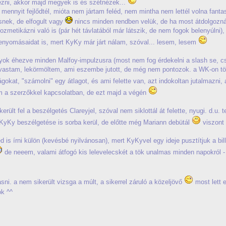
ézni, akkor majd megyek is és szétnézek...
 mennyit fejlődtél, mióta nem jártam feléd, nem mintha nem lettél volna fantas
esnek, de elfogult vagy
nincs minden rendben velük, de ha most átdolgozná
kozmetikázni való is (pár hét távlatából már látszik, de nem fogok belenyúlni
nyomásaidat is, mert KyKy már járt nálam, szóval... lesem, lesem
yok éhezve minden Malfoy-impulzusra (most nem fog érdekelni a slash se, c
olvastam, lekörmöltem, ami eszembe jutott, de még nem pontozok. a WK-on töre
ágokat, "számolni" egy átlagot, és ami felette van, azt indokoltan jutalmazni,
m a szerzőkkel kapcsolatban, de ezt majd a végén
rült fel a beszélgetés Clareyjel, szóval nem siklottál át felette, nyugi. d.u. t
yKy beszélgetése is sorba kerül, de előtte még Mariann debütál
viszont 
is írni külön (kevésbé nyilvánosan), mert KyKyvel egy ideje pusztítjuk a bi
de neeem, valami átfogó kis lelevelecskét a tök unalmas minden napokról 
sni. a nem sikerült vizsga a múlt, a sikerrel záruló a közeljövő
most lett e
ok ^^