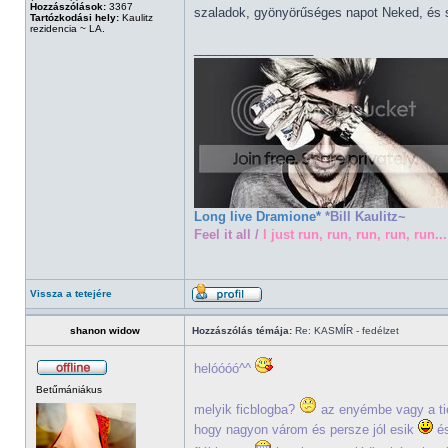
Hozzászólások:
3367
szaladok, gyönyörűséges napot Neked, és 
Tartózkodási hely:
Kaulitz
rezidencia ~ LA.
_________________
Long live Dramione*
*Bill Kaulitz~
Feel it all /
I just run, run, run, run, run...
Vissza a tetejére
shanon widow
Hozzászólás témája:
Re: KASMÍR - fedélzet
helóóóó^^
Betűmániákus
melyik ficblogba?
az enyémbe vagy a tiéd
hogy nagyon várom és persze jól esik
és