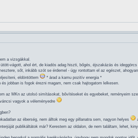
em a vizsgákkal.
ütött-vágott, ahol ért, de kiadós adag hiszti, bőgés, éjszakázás és ideggörc
esztere, sőt, inkább szót se érdemel - úgy rontottam el az egészet, ahogya
jesíteni, eldöntöttem
* árad a kamu pozitív energia *
 és jobban is fogok érezni magam, nem csak hajtogatom lelkesen.
 az MKn az utolsó simításokat, bővítéseket és egyebeket, reményeim szeri
váncsi vagyok a véleményedre
égben?
ankadatlan az éberség, nem álltok meg egy pillanatra sem, nagyon helyes
a
nterjúját publikáltátok már? Kerestem az oldalon, de nem találtam, lehet, ki
minden beparkol a normális kerékvágásba, úgyhogy nem mondok pontos időt, 