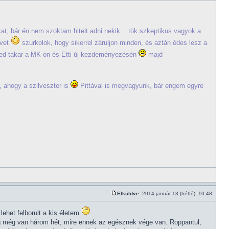
t, bár én nem szoktam hitelt adni nekik... tök szkeptikus vagyok a
évet
szurkolok, hogy sikerrel záruljon minden, és aztán édes lesz a
ged takar a MK-on és Etti új kezdeményezésén
majd
, ahogy a szilveszter is
Pittával is megvagyunk, bár engem egyre
Elküldve:
2014 január 13 (hétfő), 10:48
het felborult a kis életem
dig még van három hét, mire ennek az egésznek vége van. Roppantul,