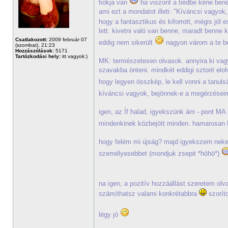
fiókja van
ha viszont a tiédbe kéne ben
ami ezt a mondatot illeti: "Kíváncsi vagyok,
hogy a fantasztikus és kiforrott, mégis jól 
lett. kivetni való van benne, maradt benne 
Csatlakozott:
2009 február 07
eddig nem sikerült
nagyon várom a te be
(szombat), 21:23
Hozzászólások:
5171
Tartózkodási hely:
itt vagyok:)
MK: természetesen olvasok. annyira ki vag
szavakba önteni. mindkét eddigi sztorit el
hogy legyen összkép, le kell vonni a tanuls
kíváncsi vagyok, bejönnek-e a megérzései
igen, az Íf halad, igyekszünk ám - pont MA ke
mindenkinek közbejött minden. hamarosan K
hogy felém mi újság? majd igyekszem neked 
személyesebbet (mondjuk zsepit *höhö*)
na igen, a pozitív hozzáállást szeretem olva
számíthatsz valami konkrétabbra
szorít
légy jó