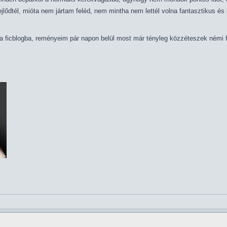
lődtél, mióta nem jártam feléd, nem mintha nem lettél volna fantasztikus és k
 a ficblogba, reményeim pár napon belül most már tényleg közzéteszek némi f