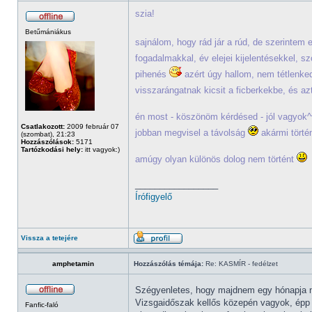
szia!
Betűmániákus
sajnálom, hogy rád jár a rúd, de szerintem
fogadalmakkal, év elejei kijelentésekkel, s
pihenés
azért úgy hallom, nem tétlenk
visszarángatnak kicsit a ficberkekbe, és a
én most - köszönöm kérdésed - jól vagyok^^
Csatlakozott:
2009 február 07
jobban megvisel a távolság
akármi törté
(szombat), 21:23
Hozzászólások:
5171
Tartózkodási hely:
itt vagyok:)
amúgy olyan különös dolog nem történt
_________________
Írófigyelő
Vissza a tetejére
amphetamin
Hozzászólás témája:
Re: KASMÍR - fedélzet
Szégyenletes, hogy majdnem egy hónapja ne
Vizsgaidőszak kellős közepén vagyok, épp 
Fanfic-faló