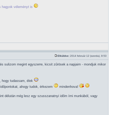
tos hagyok véleményt is
Elküldve:
2014 február 12 (szerda), 9:53
és sulizom megint egyszerre, kicsit zűrösek a napjaim - mondjuk mikor
em, hogy tudassam, élek
 időpontokat, ahogy tudok, érkezem
mindenhova!
erint délután még lesz egy szusszanatnyi időm írni munkából, vagy