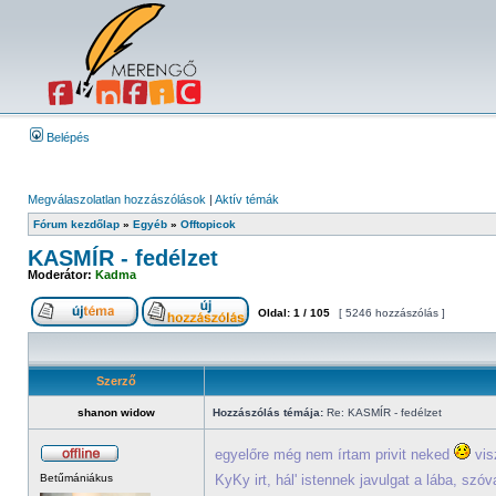
Belépés
Megválaszolatlan hozzászólások
|
Aktív témák
Fórum kezdőlap
»
Egyéb
»
Offtopicok
KASMÍR - fedélzet
Moderátor:
Kadma
Oldal:
1
/
105
[ 5246 hozzászólás ]
Szerző
shanon widow
Hozzászólás témája:
Re: KASMÍR - fedélzet
egyelőre még nem írtam privit neked
vis
Betűmániákus
KyKy irt, hál' istennek javulgat a lába, szó