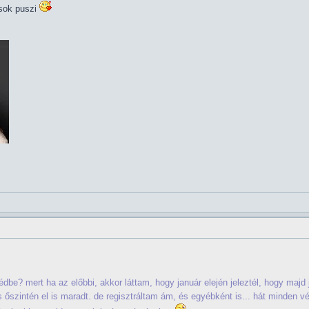
sok puszi
be? mert ha az előbbi, akkor láttam, hogy január elején jeleztél, hogy majd
 őszintén el is maradt. de regisztráltam ám, és egyébként is... hát minden v