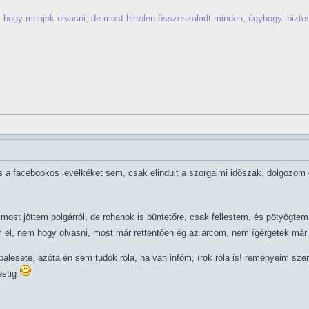
rom, hogy menjek olvasni, de most hirtelen összeszaladt minden, úgyhogy. biz
s a facebookos levélkéket sem, csak elindult a szorgalmi időszak, dolgozom 
 most jöttem polgárról, de rohanok is büntetőre, csak fellestem, és pötyögt
 el, nem hogy olvasni, most már rettentően ég az arcom, nem ígérgetek már
 balesete, azóta én sem tudok róla, ha van infóm, írok róla is! reményeim sz
estig