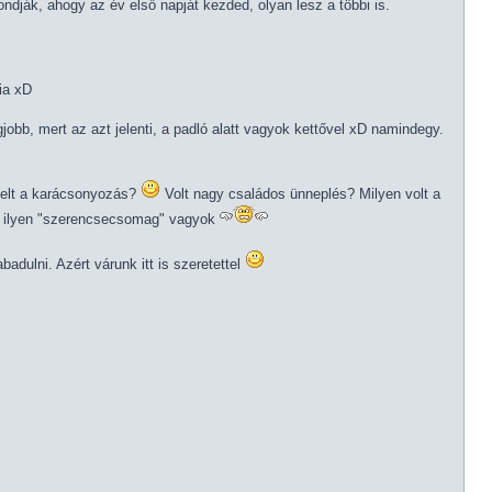
dják, ahogy az év első napját kezded, olyan lesz a többi is.
ia xD
gjobb, mert az azt jelenti, a padló alatt vagyok kettővel xD namindegy.
telt a karácsonyozás?
Volt nagy családos ünneplés? Milyen volt a
én ilyen "szerencsecsomag" vagyok
dulni. Azért várunk itt is szeretettel