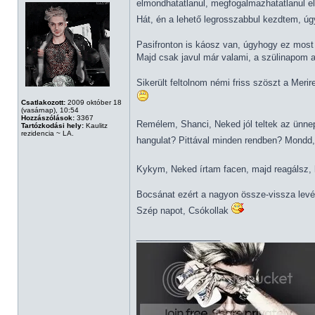
elmondhatatlanul, megfogalmazhatatlanul el
Hát, én a lehető legrosszabbul kezdtem, 
Pasifronton is káosz van, úgyhogy ez most 
Majd csak javul már valami, a szülinapom a
Sikerült feltolnom némi friss szöszt a Merir
Csatlakozott:
2009 október 18
(vasárnap), 10:54
Hozzászólások:
3367
Remélem, Shanci, Neked jól teltek az ünnep
Tartózkodási hely:
Kaulitz
rezidencia ~ LA.
hangulat? Pittával minden rendben? Mondd,
Kykym, Neked írtam facen, majd reagálsz, ha
Bocsánat ezért a nagyon össze-vissza levél
Szép napot, Csókollak
_________________