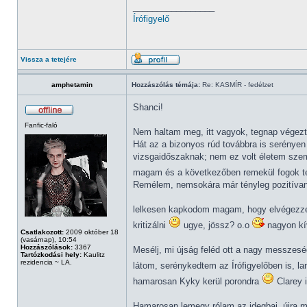
_________________
Írófigyelő
Vissza a tetejére
amphetamin
Hozzászólás témája:
Re: KASMÍR - fedélzet
Shanci!
Fanfic-faló
Nem haltam meg, itt vagyok, tegnap végezt
Hát az a bizonyos rúd továbbra is serényen 
vizsgaidőszaknak; nem ez volt életem szem
magam és a következőben remekül fogok tel
Remélem, nemsokára már tényleg pozitívan
lelkesen kapkodom magam, hogy elvégezzem
kritizálni
ugye, jössz? o.o
nagyon kí
Csatlakozott:
2009 október 18
(vasárnap), 10:54
Hozzászólások:
3367
Mesélj, mi újság feléd ott a nagy messzes
Tartózkodási hely:
Kaulitz
rezidencia ~ LA.
látom, serénykedtem az Írófigyelőben is, l
hamarosan Kyky kerül porondra
Clarey i
Hamarosan lemegy rólam az idegbaj, újra 