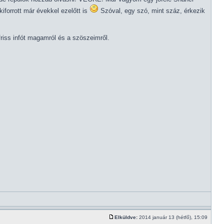
iforrott már évekkel ezelőtt is
Szóval, egy szó, mint száz, érkezik
riss infót magamról és a szöszeimről.
Elküldve:
2014 január 13 (hétfő), 15:09