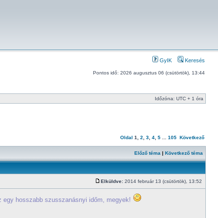
GyIK
Keresés
Pontos idő: 2026 augusztus 06 (csütörtök), 13:44
Időzóna: UTC + 1 óra
Oldal
1
,
2
,
3
,
4
,
5
...
105
Következő
Előző téma
|
Következő téma
Elküldve:
2014 február 13 (csütörtök), 13:52
z egy hosszabb szusszanásnyi időm, megyek!