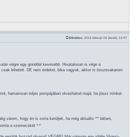
Elküldve:
2014 február 04 (kedd), 13:57
s után végre egy gonddal kevesebb. Hivatalosan is vége a
n csak lehetett. DE nem érdekel, bika vagyok, akkor is összevakarom
nt, hamarosan teljes pompájában olvashatod majd, ha jössz minket
lig várom, hogy én is sorra kerüljek, ha még aktuális ^^ láttam,
nyomta a szemecskét *-*
de repülök hozzád olvasni! VÉGRE! Már vágyom egy jóféle Shanci-