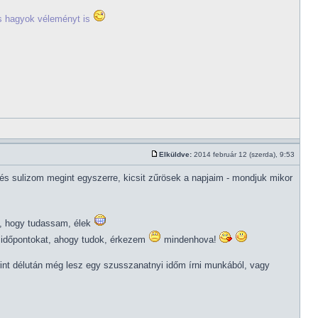
tos hagyok véleményt is
Elküldve:
2014 február 12 (szerda), 9:53
és sulizom megint egyszerre, kicsit zűrösek a napjaim - mondjuk mikor
em, hogy tudassam, élek
 időpontokat, ahogy tudok, érkezem
mindenhova!
erint délután még lesz egy szusszanatnyi időm írni munkából, vagy