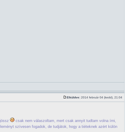
Elküldve:
2014 február 04 (kedd), 21:04
 jössz
csak nem válaszoltam, mert csak annyit tudtam volna írni,
éleményt szívesen fogadok, de tudjátok, hogy a tiéteknek azért külön