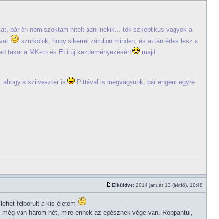
t, bár én nem szoktam hitelt adni nekik... tök szkeptikus vagyok a
évet
szurkolok, hogy sikerrel záruljon minden, és aztán édes lesz a
ged takar a MK-on és Etti új kezdeményezésén
majd
, ahogy a szilveszter is
Pittával is megvagyunk, bár engem egyre
Elküldve:
2014 január 13 (hétfő), 10:48
het felborult a kis életem
dig még van három hét, mire ennek az egésznek vége van. Roppantul,