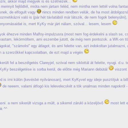
ézni, akkor majd megyek is és szétnézek...
 mennyit fejlődtél, mióta nem jártam feléd, nem mintha nem lettél volna fantas
esnek, de elfogult vagy
nincs minden rendben velük, de ha most átdolgozná
kozmetikázni való is (pár hét távlatából már látszik, de nem fogok belenyúlni
nyomásaidat is, mert KyKy már járt nálam, szóval... lesem, lesem
yok éhezve minden Malfoy-impulzusra (most nem fog érdekelni a slash se, c
olvastam, lekörmöltem, ami eszembe jutott, de még nem pontozok. a WK-on töre
ágokat, "számolni" egy átlagot, és ami felette van, azt indokoltan jutalmazni,
m a szerzőkkel kapcsolatban, de ezt majd a végén
rült fel a beszélgetés Clareyjel, szóval nem siklottál át felette, nyugi. d.u. t
yKy beszélgetése is sorba kerül, de előtte még Mariann debütál
viszont 
is írni külön (kevésbé nyilvánosan), mert KyKyvel egy ideje pusztítjuk a bi
de neeem, valami átfogó kis lelevelecskét a tök unalmas minden napokról 
sni. a nem sikerült vizsga a múlt, a sikerrel záruló a közeljövő
most lett e
ok ^^