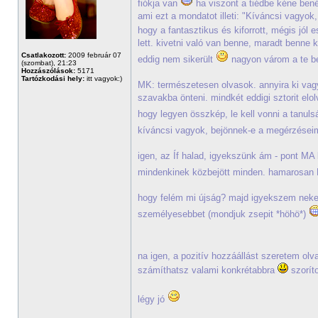
fiókja van
ha viszont a tiédbe kéne ben
ami ezt a mondatot illeti: "Kíváncsi vagyok,
hogy a fantasztikus és kiforrott, mégis jól 
lett. kivetni való van benne, maradt benne 
Csatlakozott:
2009 február 07
eddig nem sikerült
nagyon várom a te be
(szombat), 21:23
Hozzászólások:
5171
Tartózkodási hely:
itt vagyok:)
MK: természetesen olvasok. annyira ki vag
szavakba önteni. mindkét eddigi sztorit el
hogy legyen összkép, le kell vonni a tanuls
kíváncsi vagyok, bejönnek-e a megérzései
igen, az Íf halad, igyekszünk ám - pont MA ke
mindenkinek közbejött minden. hamarosan K
hogy felém mi újság? majd igyekszem neked 
személyesebbet (mondjuk zsepit *höhö*)
na igen, a pozitív hozzáállást szeretem olva
számíthatsz valami konkrétabbra
szorít
légy jó