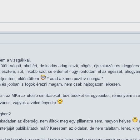
em a vizsgákkal.
ütött-vágott, ahol ért, de kiadós adag hiszti, bőgés, éjszakázás és ideggörc
esztere, sőt, inkább szót se érdemel - úgy rontottam el az egészet, ahogya
jesíteni, eldöntöttem
* árad a kamu pozitív energia *
 és jobban is fogok érezni magam, nem csak hajtogatom lelkesen.
 az MKn az utolsó simításokat, bővítéseket és egyebeket, reményeim szeri
váncsi vagyok a véleményedre
égben?
ankadatlan az éberség, nem álltok meg egy pillanatra sem, nagyon helyes
a
nterjúját publikáltátok már? Kerestem az oldalon, de nem találtam, lehet, ki
minden beparkol a normális kerékvágásba, úgyhogy nem mondok pontos időt, 