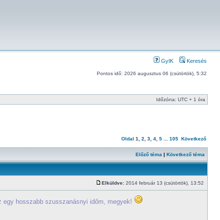
GyIK
Keresés
Pontos idő: 2026 augusztus 06 (csütörtök), 5:32
Időzóna: UTC + 1 óra
Oldal
1
,
2
,
3
,
4
,
5
...
105
Következő
Előző téma
|
Következő téma
Elküldve:
2014 február 13 (csütörtök), 13:52
z egy hosszabb szusszanásnyi időm, megyek!