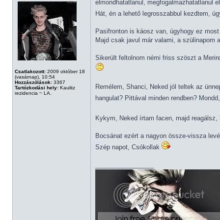
elmondhatatlanul, megfogalmazhatatlanul el
Hát, én a lehető legrosszabbul kezdtem, 
Pasifronton is káosz van, úgyhogy ez most 
Majd csak javul már valami, a szülinapom a
Sikerült feltolnom némi friss szöszt a Merir
Csatlakozott:
2009 október 18
(vasárnap), 10:54
Hozzászólások:
3367
Remélem, Shanci, Neked jól teltek az ünnep
Tartózkodási hely:
Kaulitz
rezidencia ~ LA.
hangulat? Pittával minden rendben? Mondd,
Kykym, Neked írtam facen, majd reagálsz, ha
Bocsánat ezért a nagyon össze-vissza levél
Szép napot, Csókollak
_________________