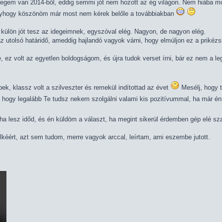
egem van 2014-ből, eddig semmi jót nem hozott az ég világon. Nem hiába mon
úgyhogy köszönöm már most nem kérek belőle a továbbiakban
külön jót tesz az idegeimnek, egyszóval elég. Nagyon, de nagyon elég.
z utolsó határidő, ameddig hajlandó vagyok várni, hogy elmúljon ez a prikézs
e, ez volt az egyetlen boldogságom, és újra tudok verset írni, bár ez nem a le
ek, klassz volt a szilveszter és remekül indítottad az évet
Mesélj, hogy 
 hogy legalább Te tudsz nekem szolgálni valami kis pozitívummal, ha már 
 lesz időd, és én küldöm a választ, ha megint sikerül érdemben gép elé szaba
kéért, azt sem tudom, merre vagyok arccal, leírtam, ami eszembe jutott.