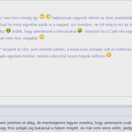
 ez nem lesz mindig így
hajlamosak vagyunk elhinni az ilyen anekdotáka
zóval ha most egyelőre sűrűk is a napjaid, azt mondom, ne írd még le ezt az 
edsz
örülök, hogy jelentkezel a kihívásokra
- mármint ha a Csibi név té
ztán nem lesz megállás
 lezajlott az Üst, amit sikerrel zártam; a karácsony pompás volt és kellemes
njék egyetem-fronton, nyáron valószínű össze fogunk költözni
m jutottam el idáig, de mentségemre legyen mondva, hogy amennyire csak le
egy friss polgári jog bukással a hátam mögött, és már sírni sincs erőm, pe