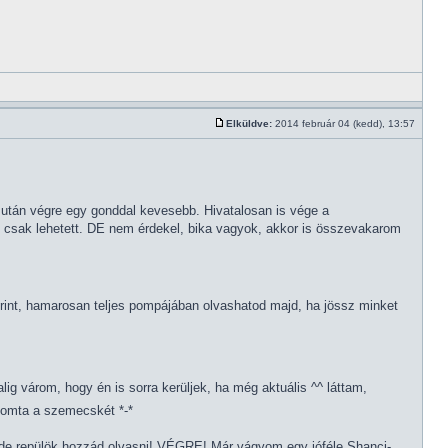
Elküldve:
2014 február 04 (kedd), 13:57
s után végre egy gonddal kevesebb. Hivatalosan is vége a
n csak lehetett. DE nem érdekel, bika vagyok, akkor is összevakarom
nt, hamarosan teljes pompájában olvashatod majd, ha jössz minket
lig várom, hogy én is sorra kerüljek, ha még aktuális ^^ láttam,
nyomta a szemecskét *-*
de repülök hozzád olvasni! VÉGRE! Már vágyom egy jóféle Shanci-