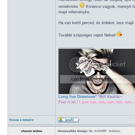
remekműre
Kíváncsi vagyok, mennyit fej
majd véleményke.
Ha van kettő perced, és érdekel, less majd
További szépséges napot Neked
_________________
Long live Dramione*
*Bill Kaulitz~
Feel it all /
I just run, run, run, run, run...
Vissza a tetejére
shanon widow
Hozzászólás témája:
Re: KASMÍR - fedélzet