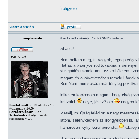
_________________
Írófigyelő
Vissza a tetejére
amphetamin
Hozzászólás témája:
Re: KASMÍR - fedélzet
Shanci!
Fanfic-faló
Nem haltam meg, itt vagyok, tegnap végezt
Hát az a bizonyos rúd továbbra is serényen 
vizsgaidőszaknak; nem ez volt életem szem
magam és a következőben remekül fogok tel
Remélem, nemsokára már tényleg pozitívan
lelkesen kapkodom magam, hogy elvégezzem
kritizálni
ugye, jössz? o.o
nagyon kí
Csatlakozott:
2009 október 18
(vasárnap), 10:54
Hozzászólások:
3367
Mesélj, mi újság feléd ott a nagy messzes
Tartózkodási hely:
Kaulitz
rezidencia ~ LA.
látom, serénykedtem az Írófigyelőben is, l
hamarosan Kyky kerül porondra
Clarey i
Hamarosan lemegy rólam az idegbaj, újra 