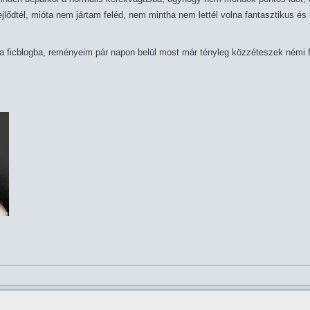
lődtél, mióta nem jártam feléd, nem mintha nem lettél volna fantasztikus és k
 a ficblogba, reményeim pár napon belül most már tényleg közzéteszek némi f