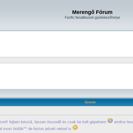
Merengő Fórum
Fanfic fanatikusok gyülekezőhelye
Üzenet
zont! fejben készül, lassan összeáll és csak be kell gépelnem
amikor les
val most örülök^^ de biztos jelzett neked is