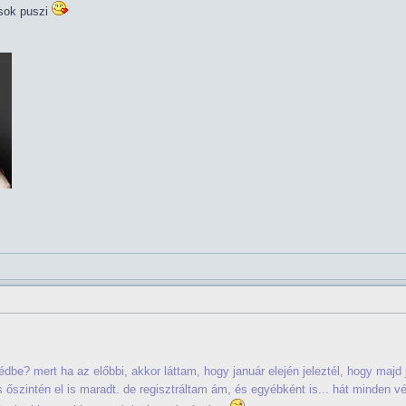
sok puszi
be? mert ha az előbbi, akkor láttam, hogy január elején jeleztél, hogy majd
 őszintén el is maradt. de regisztráltam ám, és egyébként is... hát minden v