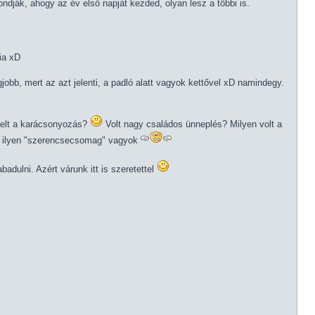
dják, ahogy az év első napját kezded, olyan lesz a többi is.
ia xD
gjobb, mert az azt jelenti, a padló alatt vagyok kettővel xD namindegy.
telt a karácsonyozás?
Volt nagy családos ünneplés? Milyen volt a
én ilyen "szerencsecsomag" vagyok
dulni. Azért várunk itt is szeretettel