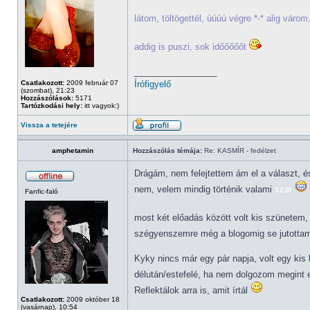
látom, töltögettél, úúúú végre *-* alig vá
addig is puszi, sok időőőőőt
_________________
Csatlakozott:
2009 február 07
Írófigyelő
(szombat), 21:23
Hozzászólások:
5171
Tartózkodási hely:
itt vagyok:)
Vissza a tetejére
amphetamin
Hozzászólás témája:
Re: KASMÍR - fedélzet
Drágám, nem felejtettem ám el a választ, é
nem, velem mindig történik valami
szar
Fanfic-faló
most két előadás között volt kis szünetem,
szégyenszemre még a blogomig se jutottam
Kyky nincs már egy pár napja, volt egy kis
délután/estefelé, ha nem dolgozom megint 
Reflektálok arra is, amit írtál
Csatlakozott:
2009 október 18
(vasárnap), 10:54