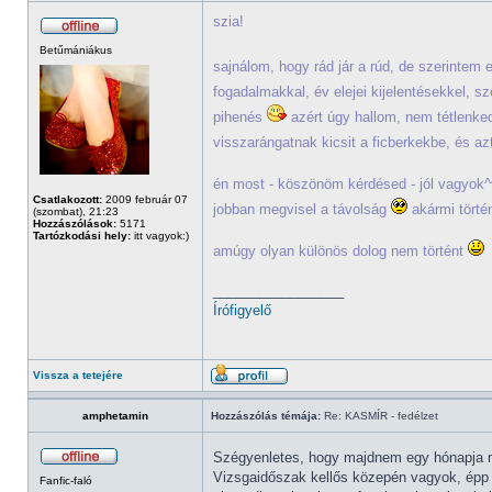
szia!
Betűmániákus
sajnálom, hogy rád jár a rúd, de szerintem
fogadalmakkal, év elejei kijelentésekkel, s
pihenés
azért úgy hallom, nem tétlenk
visszarángatnak kicsit a ficberkekbe, és a
én most - köszönöm kérdésed - jól vagyok^^
Csatlakozott:
2009 február 07
jobban megvisel a távolság
akármi törté
(szombat), 21:23
Hozzászólások:
5171
Tartózkodási hely:
itt vagyok:)
amúgy olyan különös dolog nem történt
_________________
Írófigyelő
Vissza a tetejére
amphetamin
Hozzászólás témája:
Re: KASMÍR - fedélzet
Szégyenletes, hogy majdnem egy hónapja ne
Vizsgaidőszak kellős közepén vagyok, épp 
Fanfic-faló