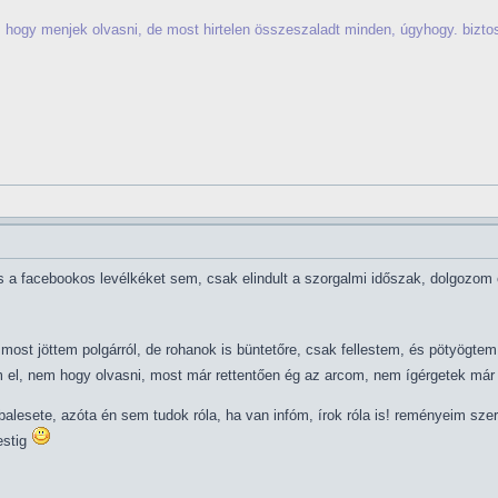
rom, hogy menjek olvasni, de most hirtelen összeszaladt minden, úgyhogy. biz
s a facebookos levélkéket sem, csak elindult a szorgalmi időszak, dolgozom 
 most jöttem polgárról, de rohanok is büntetőre, csak fellestem, és pötyögt
 el, nem hogy olvasni, most már rettentően ég az arcom, nem ígérgetek már
 balesete, azóta én sem tudok róla, ha van infóm, írok róla is! reményeim sz
estig