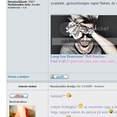
Hozzászólások:
3367
szaladok, gyönyörűséges napot Neked, és 
Tartózkodási hely:
Kaulitz
rezidencia ~ LA.
_________________
Long live Dramione*
*Bill Kaulitz~
Feel it all /
I just run, run, run, run, run...
Vissza a tetejére
shanon widow
Hozzászólás témája:
Re: KASMÍR - fedélzet
helóóóó^^
Betűmániákus
melyik ficblogba?
az enyémbe vagy a tiéd
hogy nagyon várom és persze jól esik
és