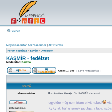
Belépés
Megválaszolatlan hozzászólások
|
Aktív témák
Fórum kezdőlap
»
Egyéb
»
Offtopicok
KASMÍR - fedélzet
Moderátor:
Kadma
Oldal:
1
/
105
[ 5246 hozzászólás ]
Szerző
shanon widow
Hozzászólás témája:
Re: KASMÍR - fedélzet
egyelőre még nem írtam privit neked
vis
Betűmániákus
KyKy irt, hál' istennek javulgat a lába, szó