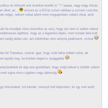
ztikus és kiforrott már évekkel ezelőtt is" *-* aaaaa, nagy-nagy túlzás,
m őket, az...
viszont ez a KÜ-ös sztori valóban a szívem csücske
), de mégis, nekem sokat jelent mert megugrottam valami olyat, amit
sak ha mondjuk nincs kiemelve az ooc), hogy azt nem is tudom neked
delmesen rájöttem, hogy az a legutolsó lépés, mert mindet látni kell,
 ami pedig alatta van, azt indokoltan nem annyira jutalmazni, szóval
ette fel Theodora, szóval. igaz, hogy múlt hétre kellett volna, de
ne lepődj meg, ha közben téged is nyaggatlak
llentyűzeteket és épp arra gondoltam, hogy majd neked is küldök valami
- mert sajna nincs izgalom vagy újdonság
gy körvonalad, mit kérnek, mennyit kell teljesíteni, és így már azért