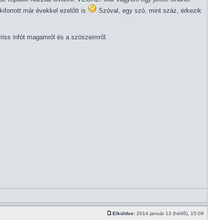
iforrott már évekkel ezelőtt is
Szóval, egy szó, mint száz, érkezik
riss infót magamról és a szöszeimről.
Elküldve:
2014 január 13 (hétfő), 15:09