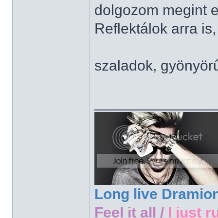
dolgozom megint e
Reflektálok arra is,
szaladok, gyönyör
______________
Long live Dramio
Feel it all /
I just r