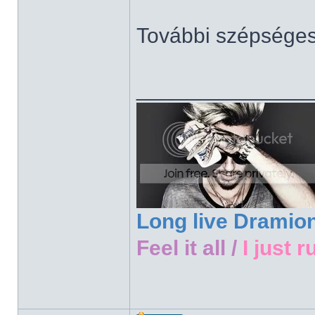
További szépsége
______________
Long live Dramio
Feel it all /
I just r