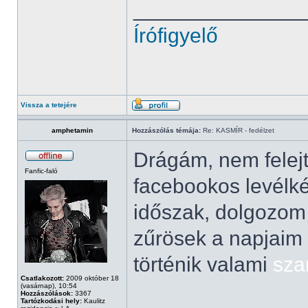
______________
Írófigyelő
Vissza a tetejére
amphetamin
Hozzászólás témája:
Re: KASMÍR - fedélzet
Drágám, nem felejt
Fanfic-faló
facebookos levélké
időszak, dolgozom 
zűrösek a napjaim
történik valami
sza
Csatlakozott:
2009 október 18
(vasárnap), 10:54
Hozzászólások:
3367
Tartózkodási hely:
Kaulitz