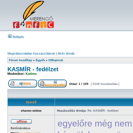
Belépés
Megválaszolatlan hozzászólások
|
Aktív témák
Fórum kezdőlap
»
Egyéb
»
Offtopicok
KASMÍR - fedélzet
Moderátor:
Kadma
Oldal:
1
/
105
[ 5246 hozzászólás ]
Szerző
shanon widow
Hozzászólás témája:
Re: KASMÍR - fedélzet
egyelőre még nem 
Betűmániákus