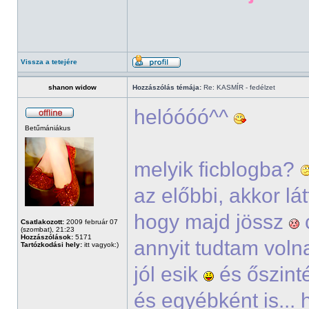
Vissza a tetejére
shanon widow
Hozzászólás témája:
Re: KASMÍR - fedélzet
helóóóó^^
Betűmániákus
melyik ficblogba?
az előbbi, akkor lá
hogy majd jössz
Csatlakozott:
2009 február 07
(szombat), 21:23
Hozzászólások:
5171
annyit tudtam voln
Tartózkodási hely:
itt vagyok:)
jól esik
és őszinté
és egyébként is...