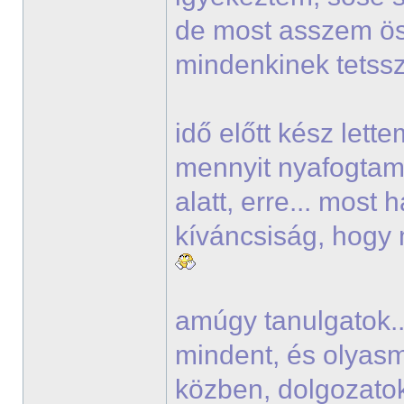
de most asszem ö
mindenkinek tets
idő előtt kész lett
mennyit nyafogtam 
alatt, erre... most
kíváncsiság, hogy 
amúgy tanulgatok..
mindent, és olyasmi
közben, dolgozato