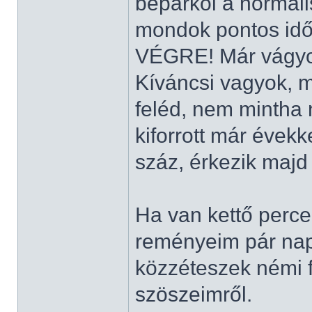
beparkol a normál
mondok pontos időt
VÉGRE! Már vágyo
Kíváncsi vagyok, m
feléd, nem mintha n
kiforrott már évekke
száz, érkezik maj
Ha van kettő perced
reményeim pár nap
közzéteszek némi f
szöszeimről.