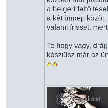
a beígért feltölté
a két ünnep közöt
valami frisset, mer
Te hogy vagy, dr
készülsz már az ü
______________