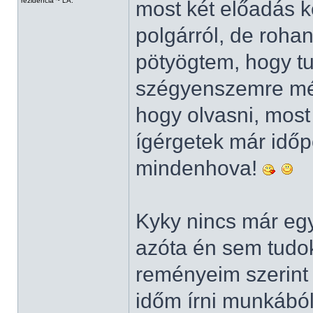
rezidencia ~ LA.
most két előadás k
polgárról, de rohan
pötyögtem, hogy t
szégyenszemre még
hogy olvasni, most
ígérgetek már idő
mindenhova!
Kyky nincs már egy 
azóta én sem tudok 
reményeim szerint
időm írni munkából