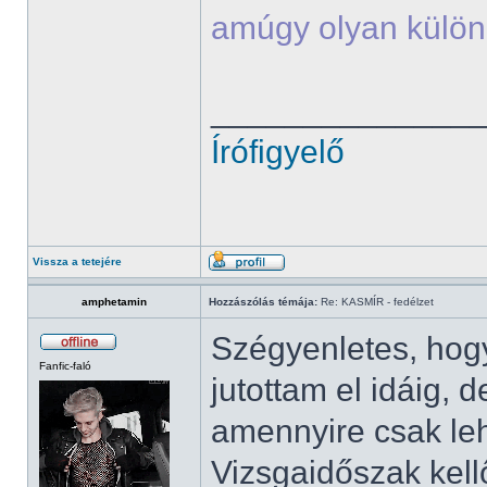
amúgy olyan külön
______________
Írófigyelő
Vissza a tetejére
amphetamin
Hozzászólás témája:
Re: KASMÍR - fedélzet
Szégyenletes, ho
Fanfic-faló
jutottam el idáig
amennyire csak leh
Vizsgaidőszak kell