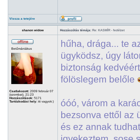
Vissza a tetejére
shanon widow
Hozzászólás témája:
Re: KASMÍR - fedélzet
hűha, drága... te 
Betűmániákus
ügyködsz, úgy lát
biztonság kedvéért
fölöslegem belőle
Csatlakozott:
2009 február 07
(szombat), 21:23
Hozzászólások:
5171
óóó, várom a kará
Tartózkodási hely:
itt vagyok:)
bezsonva ettől az 
és ez annak tudha
igyekeztem, sose s