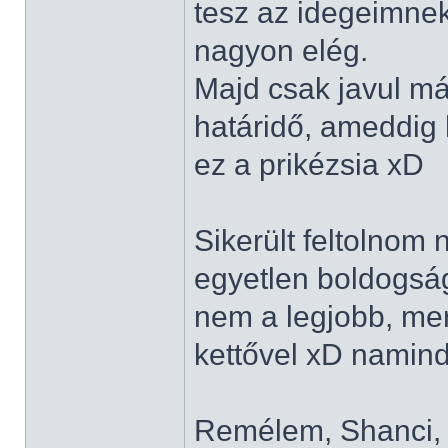
tesz az idegeimnek
nagyon elég.
Majd csak javul má
határidő, ameddig 
ez a prikézsia xD
Sikerült feltolnom 
egyetlen boldogságo
nem a legjobb, mert
kettővel xD namin
Remélem, Shanci, N