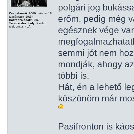
polgári jog bukáss
Csatlakozott:
2009 október 18
erőm, pedig még v
(vasárnap), 10:54
Hozzászólások:
3367
Tartózkodási hely:
Kaulitz
rezidencia ~ LA.
egésznek vége van
megfogalmazhatatl
semmi jót nem hoz
mondják, ahogy az 
többi is.
Hát, én a lehető l
köszönöm már most
Pasifronton is káo