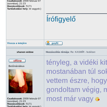
Csatlakozott:
2009 február 07
(szombat), 21:23
Hozzászólások:
5171
______________
Tartózkodási hely:
itt vagyok:)
Írófigyelő
Vissza a tetejére
shanon widow
Hozzászólás témája:
Re: KASMÍR - fedélzet
tényleg, a vidéki k
Betűmániákus
mostanában túl sok
vettem észre, hogy
gondoltam végig, m
most már vagy
Csatlakozott:
2009 február 07
(szombat), 21:23
Hozzászólások:
5171
Tartózkodási hely:
itt vagyok:)