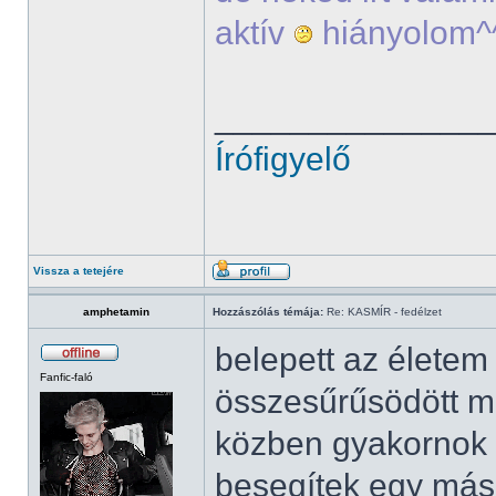
aktív
hiányolom^
______________
Írófigyelő
Vissza a tetejére
amphetamin
Hozzászólás témája:
Re: KASMÍR - fedélzet
belepett az élete
Fanfic-faló
összesűrűsödött mi
közben gyakornok 
besegítek egy más