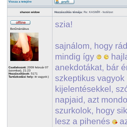
Vissza a tetejére
shanon widow
Hozzászólás témája:
Re: KASMÍR - fedélzet
szia!
Betűmániákus
sajnálom, hogy rád
mindig így
hajl
anekdotákat, bár én
Csatlakozott:
2009 február 07
(szombat), 21:23
Hozzászólások:
5171
szkeptikus vagyok 
Tartózkodási hely:
itt vagyok:)
kijelentésekkel, sz
napjaid, azt mondo
szurkolok, hogy si
lesz a pihenés
az