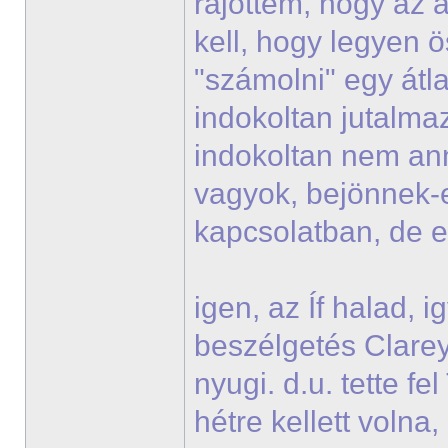
rájöttem, hogy az a
kell, hogy legyen ö
"számolni" egy átla
indokoltan jutalmaz
indokoltan nem ann
vagyok, bejönnek-
kapcsolatban, de 
igen, az Íf halad, 
beszélgetés Clareyje
nyugi. d.u. tette f
hétre kellett voln