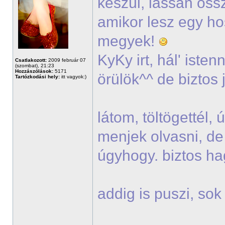
készül, lassan öss
amikor lesz egy h
megyek!
KyKy irt, hál' iste
Csatlakozott:
2009 február 07
(szombat), 21:23
Hozzászólások:
5171
örülök^^ de biztos 
Tartózkodási hely:
itt vagyok:)
látom, töltögettél,
menjek olvasni, de
úgyhogy. biztos h
addig is puszi, so