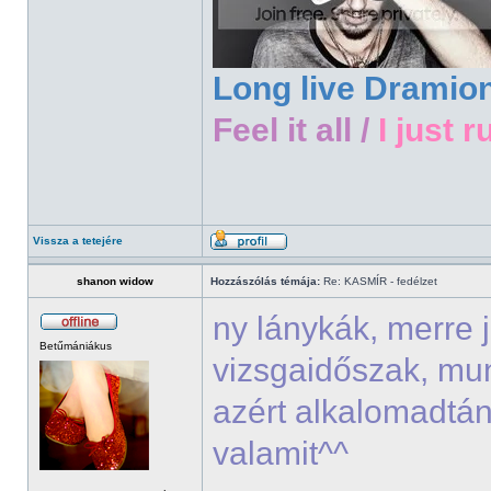
Long live Dramio
Feel it all /
I just r
Vissza a tetejére
shanon widow
Hozzászólás témája:
Re: KASMÍR - fedélzet
ny lánykák, merre 
Betűmániákus
vizsgaidőszak, mu
azért alkalomadtán
valamit^^