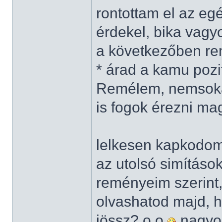
rontottam el az eg
érdekel, bika vag
a következőben rem
* árad a kamu pozit
Remélem, nemsokár
is fogok érezni m
lelkesen kapkodo
az utolsó simításo
reményeim szerint
olvashatod majd, ha
jössz? o.o
nagyon