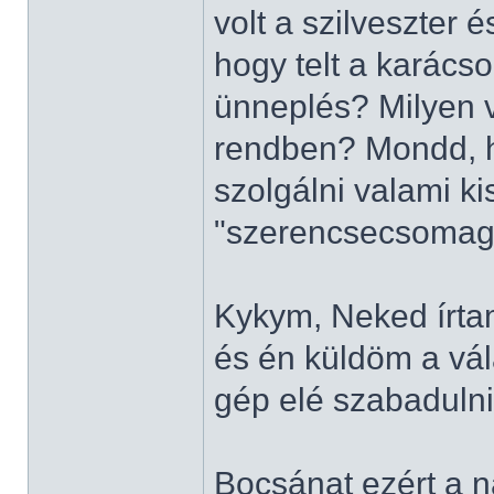
volt a szilveszter 
hogy telt a karác
ünneplés? Milyen v
rendben? Mondd, h
szolgálni valami k
"szerencsecsomag
Kykym, Neked írtam
és én küldöm a vál
gép elé szabadulni.
Bocsánat ezért a n