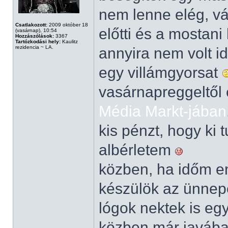
nem lenne elég, vá
Csatlakozott:
2009 október 18
előtti és a mostani
(vasárnap), 10:54
Hozzászólások:
3367
Tartózkodási hely:
Kaulitz
rezidencia ~ LA.
annyira nem volt i
egy villámgyorsat
vasárnapreggeltől 
Média Markt-jában
kis pénzt, hogy ki 
albérletem
közben, ha időm eng
készülök az ünnepe
lógok nektek is eg
közben már javában