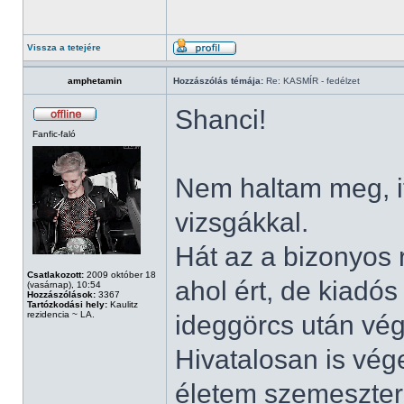
Vissza a tetejére
amphetamin
Hozzászólás témája:
Re: KASMÍR - fedélzet
Shanci!
Fanfic-faló
Nem haltam meg, i
vizsgákkal.
Hát az a bizonyos r
Csatlakozott:
2009 október 18
ahol ért, de kiadós
(vasárnap), 10:54
Hozzászólások:
3367
Tartózkodási hely:
Kaulitz
rezidencia ~ LA.
ideggörcs után vé
Hivatalosan is vég
életem szemesztere