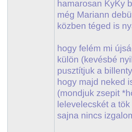
hamarosan KyKy bes
még Mariann debü
közben téged is n
hogy felém mi újsá
külön (kevésbé nyi
pusztítjuk a billen
hogy majd neked i
(mondjuk zsepit *
lelevelecskét a tö
sajna nincs izgal