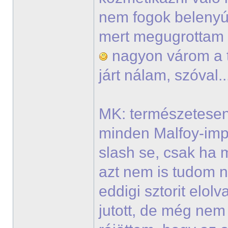
nem fogok belenyúl
mert megugrottam v
nagyon várom a t
járt nálam, szóval.
MK: természetesen
minden Malfoy-imp
slash se, csak ha 
azt nem is tudom 
eddigi sztorit elo
jutott, de még ne