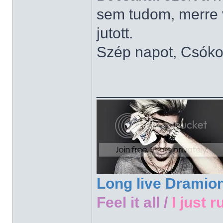
sem tudom, merre 
jutott.
Szép napot, Csóko
______________
Long live Dramio
Feel it all /
I just r