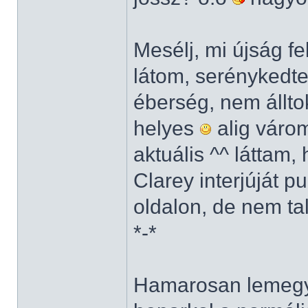
Mesélj, mi újság f
látom, serénykedte
éberség, nem állto
helyes
alig várom
aktuális ^^ láttam
Clarey interjúját 
oldalon, de nem ta
*-*
Hamarosan lemegy 