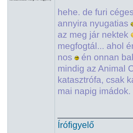
hehe. de furi cége
annyira nyugatias
az meg jár nektek
megfogtál... ahol é
nos
én onnan bal
mindig az Animal C
katasztrófa, csak k
mai napig imádok. 
______________
Írófigyelő