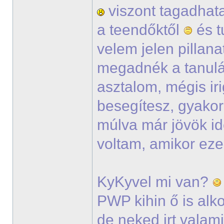
viszont tagadhata
a teendőktől
és t
velem jelen pillana
megadnék a tanul
asztalom, mégis ir
besegítesz, gyako
múlva már jövök i
voltam, amikor eze
KyKyvel mi van?
PWP kihin ő is alko
de neked irt vala