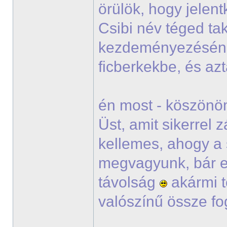
örülök, hogy jelen
Csibi név téged tak
kezdeményezésé
ficberkekbe, és a
én most - köszönöm
Üst, amit sikerrel
kellemes, ahogy a 
megvagyunk, bár e
távolság
akármi t
valószínű össze fo