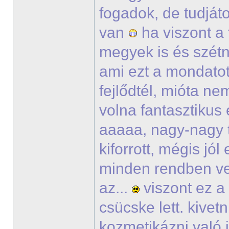
fogadok, de tudjáto
van
ha viszont a
megyek is és szétn
ami ezt a mondatot 
fejlődtél, mióta ne
volna fantasztikus é
aaaaa, nagy-nagy t
kiforrott, mégis jó
minden rendben ve
az...
viszont ez a
csücske lett. kive
kozmetikázni való i