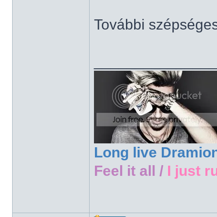
További szépsége
______________
Long live Dramio
Feel it all /
I just r