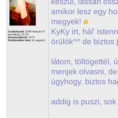
készül, lassan öss
amikor lesz egy h
megyek!
KyKy irt, hál' iste
Csatlakozott:
2009 február 07
(szombat), 21:23
Hozzászólások:
5171
örülök^^ de biztos 
Tartózkodási hely:
itt vagyok:)
látom, töltögettél,
menjek olvasni, de
úgyhogy. biztos h
addig is puszi, so