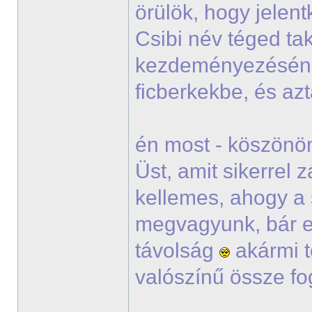
örülök, hogy jelen
Csibi név téged tak
kezdeményezésé
ficberkekbe, és a
én most - köszönöm
Üst, amit sikerrel
kellemes, ahogy a 
megvagyunk, bár e
távolság
akármi t
valószínű össze fo