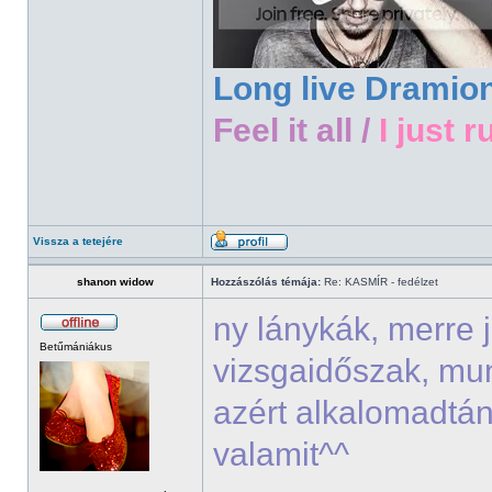
Long live Dramio
Feel it all /
I just r
Vissza a tetejére
shanon widow
Hozzászólás témája:
Re: KASMÍR - fedélzet
ny lánykák, merre 
Betűmániákus
vizsgaidőszak, mu
azért alkalomadtán
valamit^^