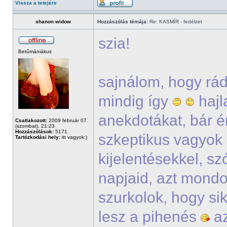
Vissza a tetejére
shanon widow
Hozzászólás témája:
Re: KASMÍR - fedélzet
szia!
Betűmániákus
sajnálom, hogy rád
mindig így
hajl
anekdotákat, bár én
Csatlakozott:
2009 február 07
(szombat), 21:23
Hozzászólások:
5171
szkeptikus vagyok 
Tartózkodási hely:
itt vagyok:)
kijelentésekkel, sz
napjaid, azt mondo
szurkolok, hogy si
lesz a pihenés
az