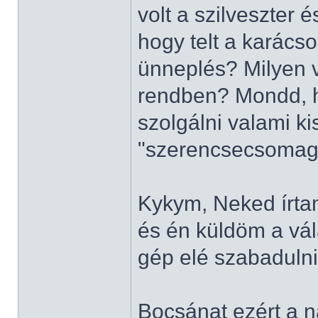
volt a szilveszter 
hogy telt a karác
ünneplés? Milyen v
rendben? Mondd, h
szolgálni valami k
"szerencsecsomag
Kykym, Neked írtam
és én küldöm a vál
gép elé szabadulni.
Bocsánat ezért a n