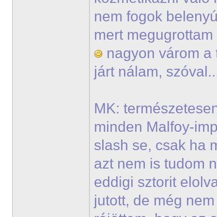
nem fogok belenyúl
mert megugrottam v
nagyon várom a t
járt nálam, szóval.
MK: természetesen
minden Malfoy-imp
slash se, csak ha 
azt nem is tudom 
eddigi sztorit elo
jutott, de még ne