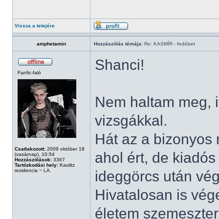
Vissza a tetejére
amphetamin
Hozzászólás témája:
Re: KASMÍR - fedélzet
Shanci!
Fanfic-faló
Nem haltam meg, i
vizsgákkal.
Hát az a bizonyos r
Csatlakozott:
2009 október 18
ahol ért, de kiadós
(vasárnap), 10:54
Hozzászólások:
3367
Tartózkodási hely:
Kaulitz
rezidencia ~ LA.
ideggörcs után vé
Hivatalosan is vég
életem szemesztere