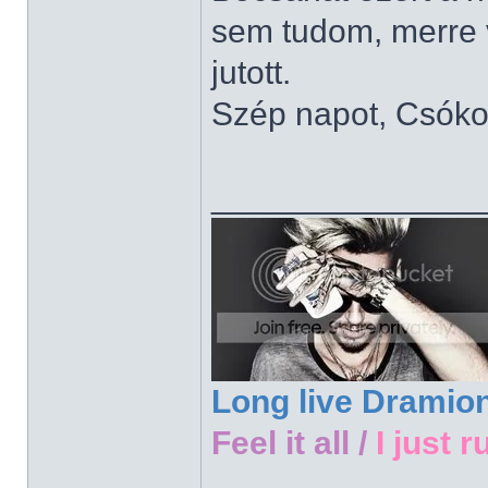
sem tudom, merre 
jutott.
Szép napot, Csóko
______________
Long live Dramio
Feel it all /
I just r