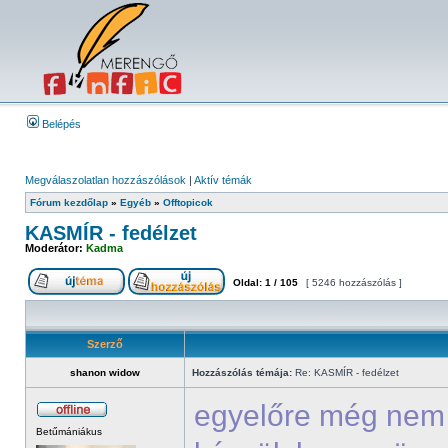
Belépés
Megválaszolatlan hozzászólások
|
Aktív témák
Fórum kezdőlap
»
Egyéb
»
Offtopicok
KASMÍR - fedélzet
Moderátor:
Kadma
Oldal:
1
/
105
[ 5246 hozzászólás ]
Szerző
shanon widow
Hozzászólás témája:
Re: KASMÍR - fedélzet
egyelőre még nem 
Betűmániákus