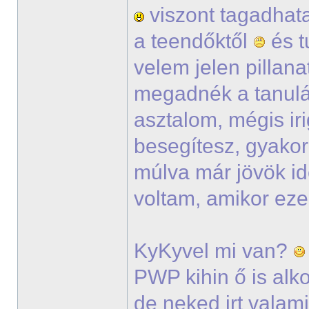
viszont tagadhata
a teendőktől
és t
velem jelen pillana
megadnék a tanul
asztalom, mégis ir
besegítesz, gyako
múlva már jövök i
voltam, amikor eze
KyKyvel mi van?
PWP kihin ő is alko
de neked irt vala