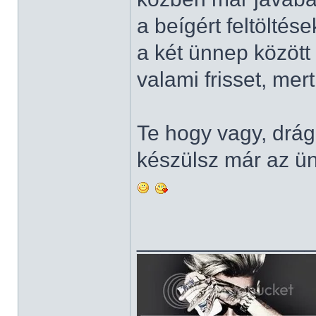
a beígért feltölté
a két ünnep közöt
valami frisset, mer
Te hogy vagy, dr
készülsz már az ü
______________