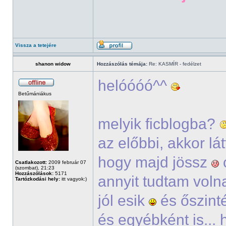
Vissza a tetejére
shanon widow
Hozzászólás témája:
Re: KASMÍR - fedélzet
helóóóó^^
Betűmániákus
melyik ficblogba?
az előbbi, akkor lá
hogy majd jössz
Csatlakozott:
2009 február 07
(szombat), 21:23
Hozzászólások:
5171
annyit tudtam voln
Tartózkodási hely:
itt vagyok:)
jól esik
és őszinté
és egyébként is...