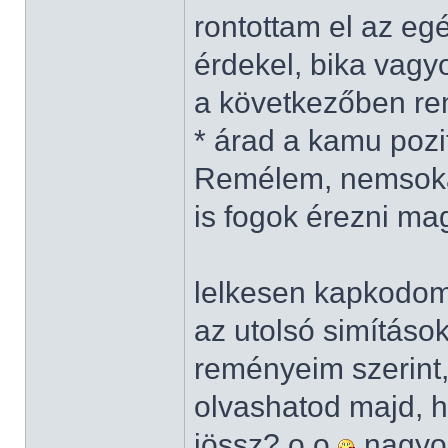
rontottam el az eg
érdekel, bika vag
a következőben rem
* árad a kamu pozit
Remélem, nemsokár
is fogok érezni m
lelkesen kapkodo
az utolsó simításo
reményeim szerint
olvashatod majd, ha
jössz? o.o
nagyon