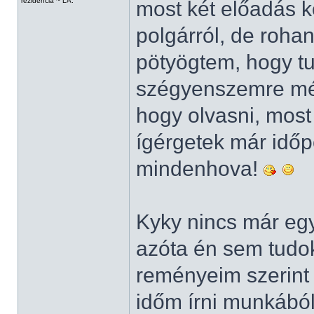
rezidencia ~ LA.
most két előadás k
polgárról, de rohan
pötyögtem, hogy t
szégyenszemre még
hogy olvasni, most
ígérgetek már idő
mindenhova!
Kyky nincs már egy 
azóta én sem tudok 
reményeim szerint
időm írni munkából