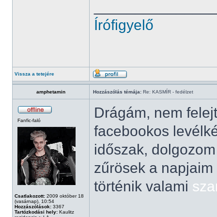
______________
Írófigyelő
Vissza a tetejére
amphetamin
Hozzászólás témája:
Re: KASMÍR - fedélzet
Drágám, nem felejt
Fanfic-faló
facebookos levélké
időszak, dolgozom 
zűrösek a napjaim
történik valami
sza
Csatlakozott:
2009 október 18
(vasárnap), 10:54
Hozzászólások:
3367
Tartózkodási hely:
Kaulitz