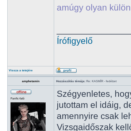
amúgy olyan külön
______________
Írófigyelő
Vissza a tetejére
amphetamin
Hozzászólás témája:
Re: KASMÍR - fedélzet
Szégyenletes, ho
Fanfic-faló
jutottam el idáig
amennyire csak leh
Vizsgaidőszak kell