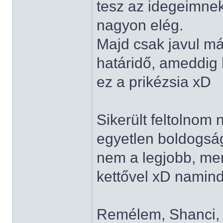
tesz az idegeimnek
nagyon elég.
Majd csak javul má
határidő, ameddig 
ez a prikézsia xD
Sikerült feltolnom 
egyetlen boldogságo
nem a legjobb, mert
kettővel xD namin
Remélem, Shanci, N