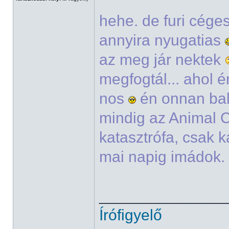
hehe. de furi cége
annyira nyugatias
az meg jár nektek
megfogtál... ahol é
nos
én onnan bal
mindig az Animal C
katasztrófa, csak k
mai napig imádok. 
______________
Írófigyelő