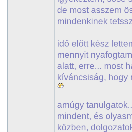
de most asszem ö
mindenkinek tets
idő előtt kész lett
mennyit nyafogtam 
alatt, erre... most
kíváncsiság, hogy 
amúgy tanulgatok..
mindent, és olyasmi
közben, dolgozato