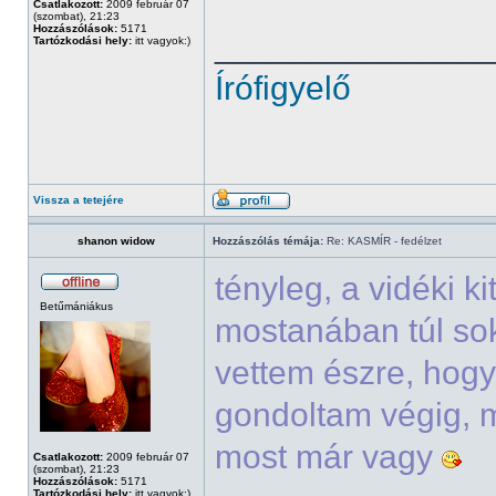
Csatlakozott:
2009 február 07
(szombat), 21:23
Hozzászólások:
5171
______________
Tartózkodási hely:
itt vagyok:)
Írófigyelő
Vissza a tetejére
shanon widow
Hozzászólás témája:
Re: KASMÍR - fedélzet
tényleg, a vidéki k
Betűmániákus
mostanában túl sok
vettem észre, hogy
gondoltam végig, m
most már vagy
Csatlakozott:
2009 február 07
(szombat), 21:23
Hozzászólások:
5171
Tartózkodási hely:
itt vagyok:)