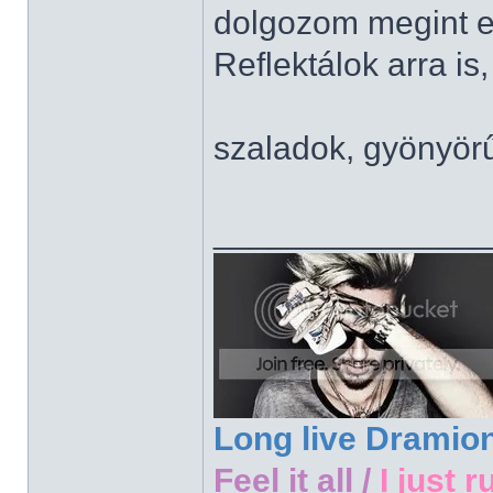
dolgozom megint e
Reflektálok arra is,
szaladok, gyönyör
______________
Long live Dramio
Feel it all /
I just r