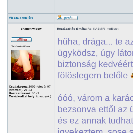
Vissza a tetejére
shanon widow
Hozzászólás témája:
Re: KASMÍR - fedélzet
hűha, drága... te 
Betűmániákus
ügyködsz, úgy lát
biztonság kedvéért
fölöslegem belőle
Csatlakozott:
2009 február 07
(szombat), 21:23
Hozzászólások:
5171
óóó, várom a kará
Tartózkodási hely:
itt vagyok:)
bezsonva ettől az 
és ez annak tudha
igyekeztem, sose s