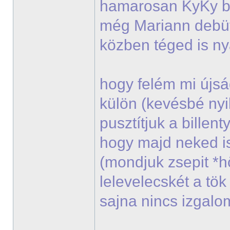
hamarosan KyKy bes
még Mariann debü
közben téged is n
hogy felém mi újsá
külön (kevésbé nyi
pusztítjuk a billen
hogy majd neked i
(mondjuk zsepit *
lelevelecskét a tö
sajna nincs izgal