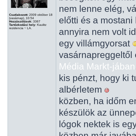
nem lenne elég, vá
Csatlakozott:
2009 október 18
előtti és a mostani
(vasárnap), 10:54
Hozzászólások:
3367
Tartózkodási hely:
Kaulitz
rezidencia ~ LA.
annyira nem volt i
egy villámgyorsat
vasárnapreggeltől 
Média Markt-jában
kis pénzt, hogy ki 
albérletem
közben, ha időm eng
készülök az ünnepe
lógok nektek is eg
közben már javában