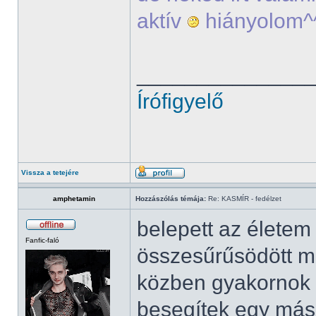
aktív
hiányolom^
______________
Írófigyelő
Vissza a tetejére
amphetamin
Hozzászólás témája:
Re: KASMÍR - fedélzet
belepett az élete
Fanfic-faló
összesűrűsödött mi
közben gyakornok 
besegítek egy más