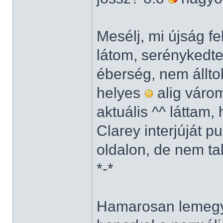
Mesélj, mi újság f
látom, serénykedte
éberség, nem állto
helyes
alig várom
aktuális ^^ láttam
Clarey interjúját 
oldalon, de nem ta
*-*
Hamarosan lemegy 