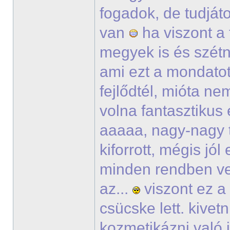
fogadok, de tudjáto
van
ha viszont a
megyek is és szétn
ami ezt a mondatot 
fejlődtél, mióta ne
volna fantasztikus é
aaaaa, nagy-nagy t
kiforrott, mégis jó
minden rendben ve
az...
viszont ez a
csücske lett. kive
kozmetikázni való i