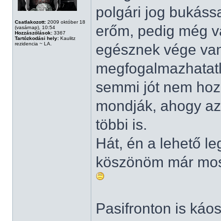
polgári jog bukáss
Csatlakozott:
2009 október 18
erőm, pedig még v
(vasárnap), 10:54
Hozzászólások:
3367
Tartózkodási hely:
Kaulitz
rezidencia ~ LA.
egésznek vége van
megfogalmazhatatl
semmi jót nem hoz
mondják, ahogy az 
többi is.
Hát, én a lehető l
köszönöm már most
Pasifronton is káo