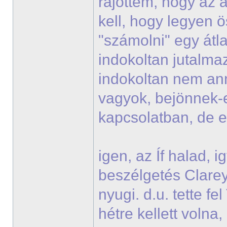
rájöttem, hogy az a
kell, hogy legyen ö
"számolni" egy átla
indokoltan jutalmaz
indokoltan nem ann
vagyok, bejönnek-
kapcsolatban, de 
igen, az Íf halad, 
beszélgetés Clareyje
nyugi. d.u. tette f
hétre kellett voln