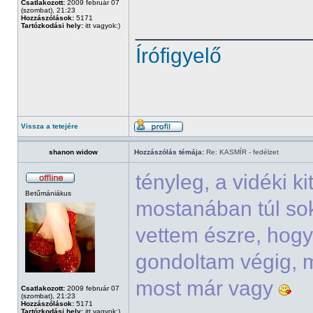
Csatlakozott:
2009 február 07
(szombat), 21:23
Hozzászólások:
5171
______________
Tartózkodási hely:
itt vagyok:)
Írófigyelő
Vissza a tetejére
shanon widow
Hozzászólás témája:
Re: KASMÍR - fedélzet
tényleg, a vidéki k
Betűmániákus
mostanában túl sok
vettem észre, hogy
gondoltam végig, m
most már vagy
Csatlakozott:
2009 február 07
(szombat), 21:23
Hozzászólások:
5171
Tartózkodási hely:
itt vagyok:)