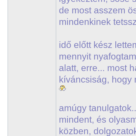
de most asszem ö
mindenkinek tets
idő előtt kész lett
mennyit nyafogtam 
alatt, erre... most
kíváncsiság, hogy 
amúgy tanulgatok..
mindent, és olyasmi
közben, dolgozato