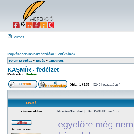
Belépés
Megválaszolatlan hozzászólások
|
Aktív témák
Fórum kezdőlap
»
Egyéb
»
Offtopicok
KASMÍR - fedélzet
Moderátor:
Kadma
Oldal:
1
/
105
[ 5246 hozzászólás ]
Szerző
shanon widow
Hozzászólás témája:
Re: KASMÍR - fedélzet
egyelőre még nem 
Betűmániákus