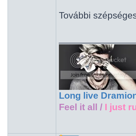
További szépsége
______________
Long live Dramio
Feel it all /
I just r