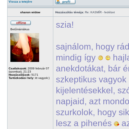
Vissza a tetejére
shanon widow
Hozzászólás témája:
Re: KASMÍR - fedélzet
szia!
Betűmániákus
sajnálom, hogy rád
mindig így
hajl
anekdotákat, bár én
Csatlakozott:
2009 február 07
(szombat), 21:23
Hozzászólások:
5171
szkeptikus vagyok 
Tartózkodási hely:
itt vagyok:)
kijelentésekkel, sz
napjaid, azt mondo
szurkolok, hogy si
lesz a pihenés
az