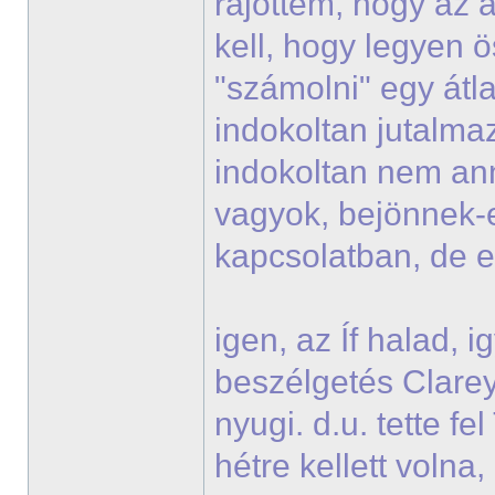
rájöttem, hogy az a
kell, hogy legyen ö
"számolni" egy átla
indokoltan jutalmaz
indokoltan nem ann
vagyok, bejönnek-
kapcsolatban, de 
igen, az Íf halad, 
beszélgetés Clareyje
nyugi. d.u. tette f
hétre kellett voln