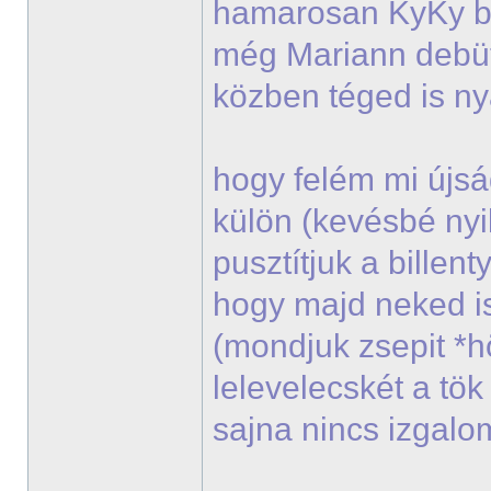
hamarosan KyKy bes
még Mariann debü
közben téged is n
hogy felém mi újsá
külön (kevésbé nyi
pusztítjuk a billen
hogy majd neked i
(mondjuk zsepit *
lelevelecskét a tö
sajna nincs izgal