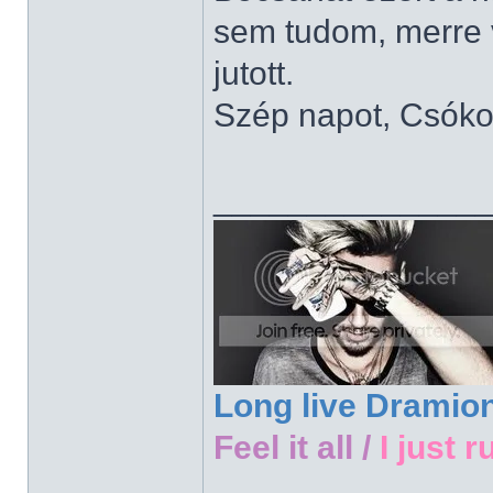
sem tudom, merre 
jutott.
Szép napot, Csóko
______________
Long live Dramio
Feel it all /
I just r