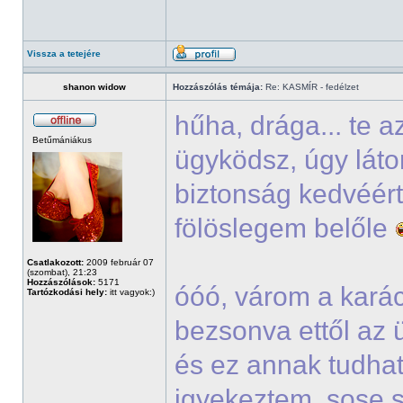
Vissza a tetejére
shanon widow
Hozzászólás témája:
Re: KASMÍR - fedélzet
hűha, drága... te 
Betűmániákus
ügyködsz, úgy lát
biztonság kedvéért
fölöslegem belőle
Csatlakozott:
2009 február 07
(szombat), 21:23
Hozzászólások:
5171
óóó, várom a kará
Tartózkodási hely:
itt vagyok:)
bezsonva ettől az 
és ez annak tudha
igyekeztem, sose s