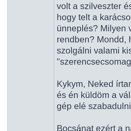
volt a szilveszter 
hogy telt a karác
ünneplés? Milyen v
rendben? Mondd, h
szolgálni valami k
"szerencsecsomag
Kykym, Neked írtam
és én küldöm a vál
gép elé szabadulni.
Bocsánat ezért a n