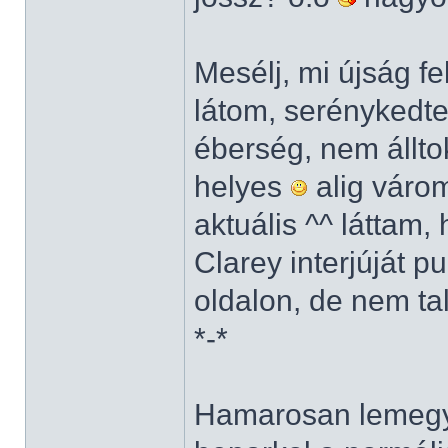
Mesélj, mi újság f
látom, serénykedte
éberség, nem állto
helyes
alig várom
aktuális ^^ láttam
Clarey interjúját 
oldalon, de nem ta
*-*
Hamarosan lemegy 