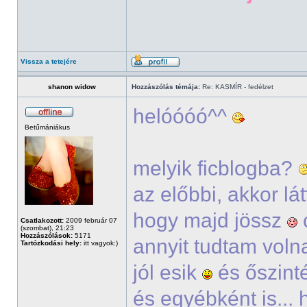
Vissza a tetejére
shanon widow
Hozzászólás témája:
Re: KASMÍR - fedélzet
helóóóó^^
Betűmániákus
melyik ficblogba?
az előbbi, akkor lá
hogy majd jössz
Csatlakozott:
2009 február 07
(szombat), 21:23
Hozzászólások:
5171
annyit tudtam voln
Tartózkodási hely:
itt vagyok:)
jól esik
és őszinté
és egyébként is...