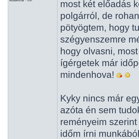
rezidencia ~ LA.
most két előadás k
polgárról, de rohan
pötyögtem, hogy t
szégyenszemre még
hogy olvasni, most
ígérgetek már idő
mindenhova!
Kyky nincs már egy 
azóta én sem tudok 
reményeim szerint
időm írni munkából