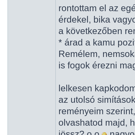
rontottam el az eg
érdekel, bika vag
a következőben rem
* árad a kamu pozit
Remélem, nemsokár
is fogok érezni m
lelkesen kapkodo
az utolsó simításo
reményeim szerint
olvashatod majd, ha
jössz? o.o
nagyon