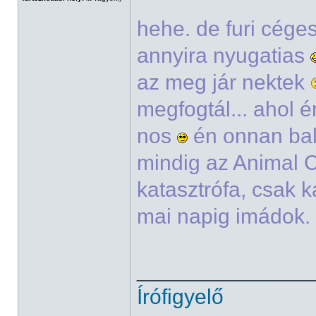
hehe. de furi cége
annyira nyugatias
az meg jár nektek
megfogtál... ahol é
nos
én onnan bal
mindig az Animal C
katasztrófa, csak k
mai napig imádok. 
______________
Írófigyelő