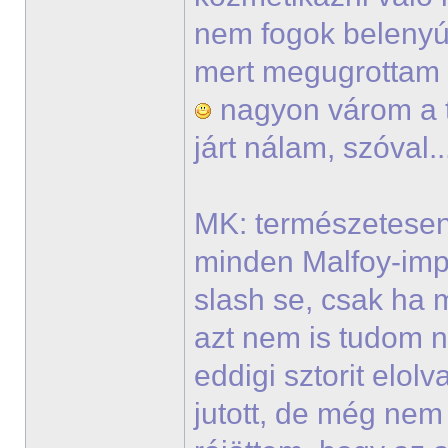
nem fogok belenyúl
mert megugrottam v
nagyon várom a t
járt nálam, szóval.
MK: természetesen
minden Malfoy-imp
slash se, csak ha 
azt nem is tudom 
eddigi sztorit elo
jutott, de még ne