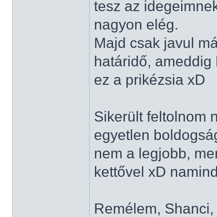
tesz az idegeimnek
nagyon elég.
Majd csak javul má
határidő, ameddig 
ez a prikézsia xD
Sikerült feltolnom 
egyetlen boldogságo
nem a legjobb, mert
kettővel xD namin
Remélem, Shanci, N