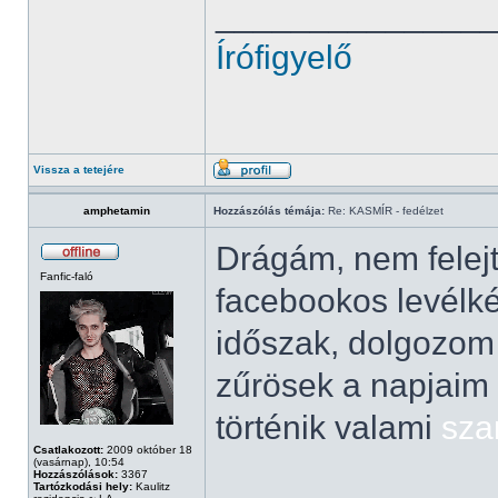
______________
Írófigyelő
Vissza a tetejére
amphetamin
Hozzászólás témája:
Re: KASMÍR - fedélzet
Drágám, nem felejt
Fanfic-faló
facebookos levélké
időszak, dolgozom 
zűrösek a napjaim
történik valami
sza
Csatlakozott:
2009 október 18
(vasárnap), 10:54
Hozzászólások:
3367
Tartózkodási hely:
Kaulitz