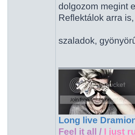
dolgozom megint e
Reflektálok arra is,
szaladok, gyönyör
______________
Long live Dramio
Feel it all /
I just r