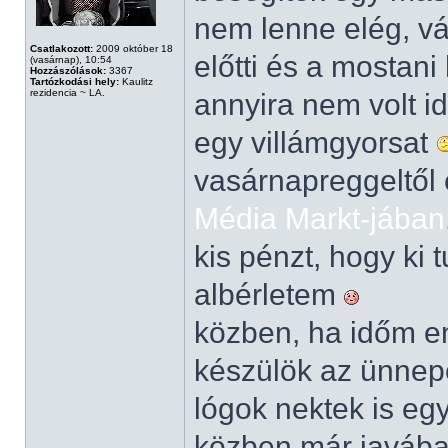
nem lenne elég, vá
Csatlakozott:
2009 október 18
előtti és a mostani
(vasárnap), 10:54
Hozzászólások:
3367
Tartózkodási hely:
Kaulitz
rezidencia ~ LA.
annyira nem volt i
egy villámgyorsat
vasárnapreggeltől 
Média Markt-jában
kis pénzt, hogy ki 
albérletem
közben, ha időm eng
készülök az ünnepe
lógok nektek is eg
közben már javában