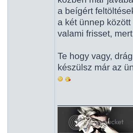
a beígért feltölté
a két ünnep közöt
valami frisset, mer
Te hogy vagy, dr
készülsz már az ü
______________