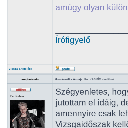
amúgy olyan külön
______________
Írófigyelő
Vissza a tetejére
amphetamin
Hozzászólás témája:
Re: KASMÍR - fedélzet
Szégyenletes, ho
Fanfic-faló
jutottam el idáig
amennyire csak leh
Vizsgaidőszak kell