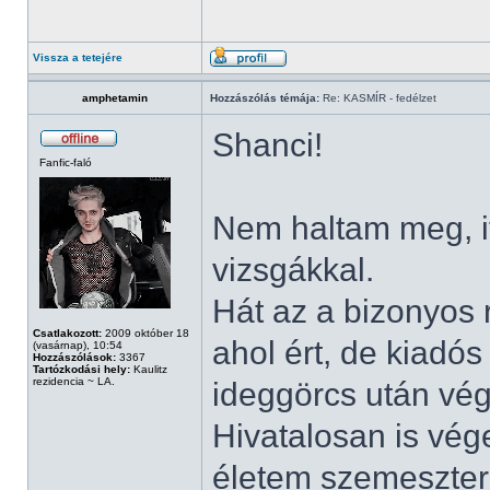
Vissza a tetejére
amphetamin
Hozzászólás témája:
Re: KASMÍR - fedélzet
Shanci!
Fanfic-faló
Nem haltam meg, i
vizsgákkal.
Hát az a bizonyos r
Csatlakozott:
2009 október 18
ahol ért, de kiadós
(vasárnap), 10:54
Hozzászólások:
3367
Tartózkodási hely:
Kaulitz
rezidencia ~ LA.
ideggörcs után vé
Hivatalosan is vég
életem szemesztere