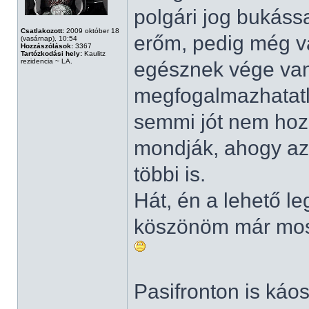
polgári jog bukáss
Csatlakozott:
2009 október 18
erőm, pedig még v
(vasárnap), 10:54
Hozzászólások:
3367
Tartózkodási hely:
Kaulitz
rezidencia ~ LA.
egésznek vége van
megfogalmazhatatl
semmi jót nem hoz
mondják, ahogy az 
többi is.
Hát, én a lehető l
köszönöm már most
Pasifronton is káo