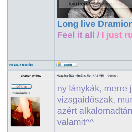
Long live Dramio
Feel it all /
I just r
Vissza a tetejére
shanon widow
Hozzászólás témája:
Re: KASMÍR - fedélzet
ny lánykák, merre 
Betűmániákus
vizsgaidőszak, mu
azért alkalomadtán
valamit^^