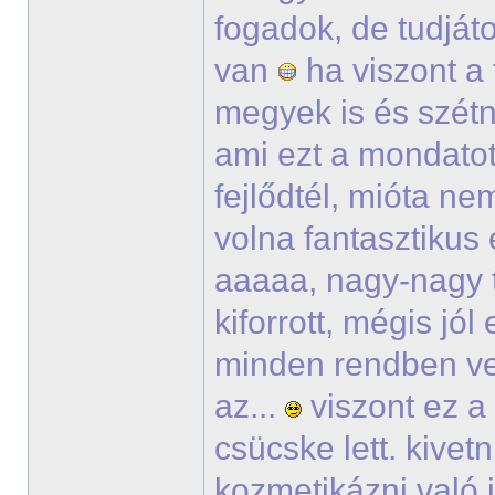
fogadok, de tudjáto
van
ha viszont a
megyek is és szétn
ami ezt a mondatot 
fejlődtél, mióta ne
volna fantasztikus é
aaaaa, nagy-nagy t
kiforrott, mégis jó
minden rendben ve
az...
viszont ez a
csücske lett. kive
kozmetikázni való i