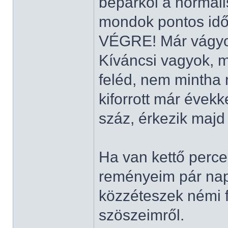
beparkol a normál
mondok pontos időt
VÉGRE! Már vágyo
Kíváncsi vagyok, m
feléd, nem mintha n
kiforrott már évekke
száz, érkezik maj
Ha van kettő perced
reményeim pár nap
közzéteszek némi f
szöszeimről.