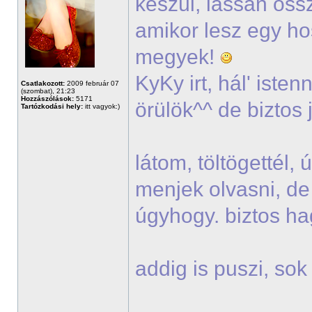
készül, lassan öss
amikor lesz egy h
megyek!
KyKy irt, hál' iste
Csatlakozott:
2009 február 07
(szombat), 21:23
Hozzászólások:
5171
örülök^^ de biztos 
Tartózkodási hely:
itt vagyok:)
látom, töltögettél,
menjek olvasni, de
úgyhogy. biztos h
addig is puszi, so