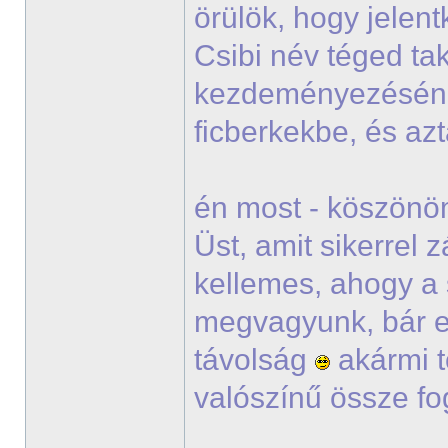
örülök, hogy jelen
Csibi név téged tak
kezdeményezésé
ficberkekbe, és a
én most - köszönöm
Üst, amit sikerrel
kellemes, ahogy a 
megvagyunk, bár e
távolság
akármi t
valószínű össze fo