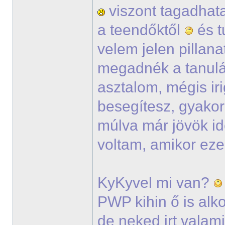
viszont tagadhata
a teendőktől
és t
velem jelen pillana
megadnék a tanul
asztalom, mégis ir
besegítesz, gyako
múlva már jövök i
voltam, amikor eze
KyKyvel mi van?
PWP kihin ő is alko
de neked irt vala