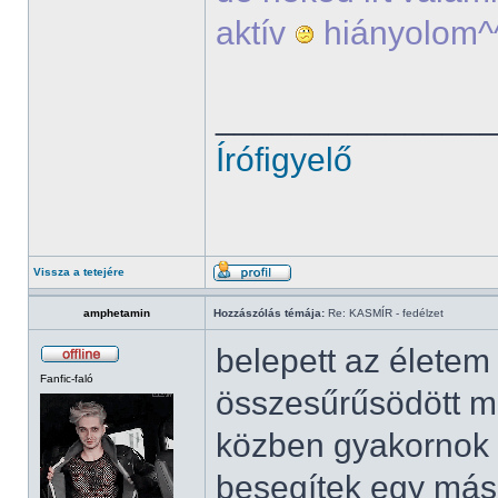
aktív
hiányolom^
______________
Írófigyelő
Vissza a tetejére
amphetamin
Hozzászólás témája:
Re: KASMÍR - fedélzet
belepett az élete
Fanfic-faló
összesűrűsödött mi
közben gyakornok 
besegítek egy más