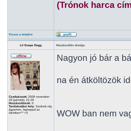
(Trónok harca cím
Vissza a tetejére
Lil Snape Dogg
Hozzászólás témája:
Nagyon jó bár a bá
na én átköltözök id
Csatlakozott:
2008 november
28 (péntek), 21:29
Hozzászólások:
0
Tartózkodási hely:
Szolnok city,
ágyamon, laptoppal az
WOW ban nem vag
ölemben^^ <3