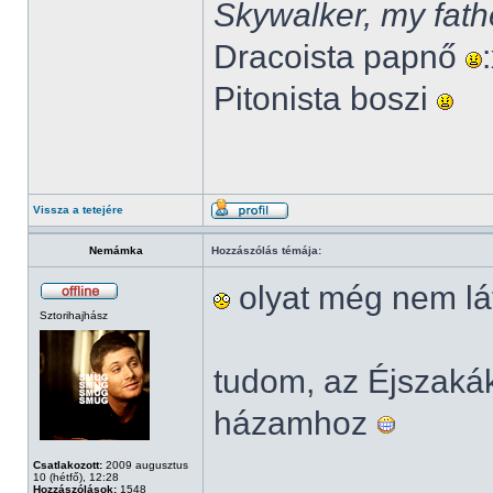
Skywalker, my fath
Dracoista papnő
Pitonista boszi
Vissza a tetejére
Nemámka
Hozzászólás témája:
olyat még nem lá
Sztorihajhász
tudom, az Éjszak
házamhoz
Csatlakozott:
2009 augusztus
10 (hétfő), 12:28
Hozzászólások:
1548