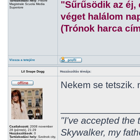
Tartózkodási hely:
Pittore
"Sűrűsödik az éj,
Magistrale Scuola Media
Superiore
véget halálom nap
(Trónok harca cím
Vissza a tetejére
Lil Snape Dogg
Hozzászólás témája:
Nekem se tetszik.
______________
"I've accepted the
Csatlakozott:
2008 november
Skywalker, my fath
28 (péntek), 21:29
Hozzászólások:
0
Tartózkodási hely:
Szolnok city,