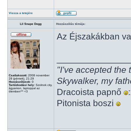
Vissza a tetejére
Lil Snape Dogg
Hozzászólás témája:
Az Éjszakákban v
______________
"I've accepted the
Csatlakozott:
2008 november
Skywalker, my fath
28 (péntek), 21:29
Hozzászólások:
0
Tartózkodási hely:
Szolnok city,
ágyamon, laptoppal az
Dracoista papnő
ölemben^^ <3
Pitonista boszi