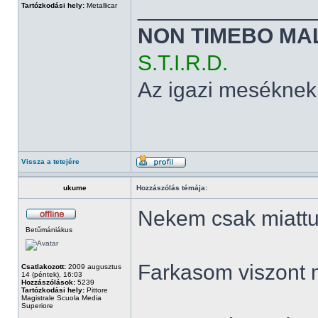
______________
Tartózkodási hely:
Metallicar
NON TIMEBO MA
S.T.I.R.D.
Az igazi meséknek
Vissza a tetejére
ukume
Hozzászólás témája:
Nekem csak miattuk
Betűmániákus
Farkasom viszont 
Csatlakozott:
2009 augusztus
14 (péntek), 16:03
Hozzászólások:
5239
Tartózkodási hely:
Pittore
Magistrale Scuola Media
Superiore