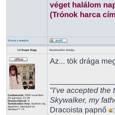
véget halálom nap
(Trónok harca cím
Vissza a tetejére
Lil Snape Dogg
Hozzászólás témája:
Az... tök drága m
______________
"I've accepted the
Csatlakozott:
2008 november
Skywalker, my fath
28 (péntek), 21:29
Hozzászólások:
0
Tartózkodási hely:
Szolnok city,
ágyamon, laptoppal az
Dracoista papnő
ölemben^^ <3