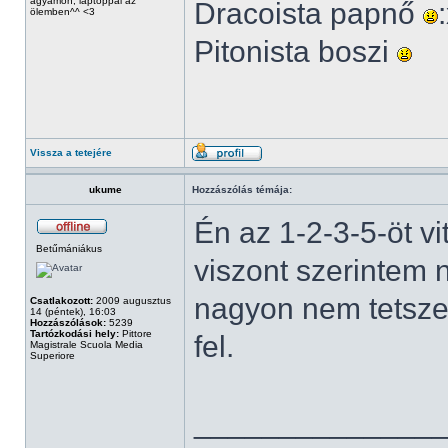
ágyamon, laptoppal az
Dracoista papnő
ölemben^^ <3
Pitonista boszi
Vissza a tetejére
ukume
Hozzászólás témája:
Én az 1-2-3-5-öt v
Betűmániákus
viszont szerintem
nagyon nem tetszet
Csatlakozott:
2009 augusztus
14 (péntek), 16:03
Hozzászólások:
5239
Tartózkodási hely:
Pittore
fel.
Magistrale Scuola Media
Superiore
______________