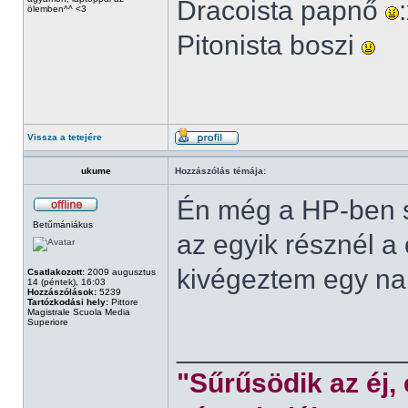
Dracoista papnő
ölemben^^ <3
Pitonista boszi
Vissza a tetejére
ukume
Hozzászólás témája:
Én még a HP-ben s
Betűmániákus
az egyik résznél a
kivégeztem egy nap
Csatlakozott:
2009 augusztus
14 (péntek), 16:03
Hozzászólások:
5239
Tartózkodási hely:
Pittore
Magistrale Scuola Media
Superiore
______________
"Sűrűsödik az éj,