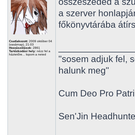
összeszeded a szü
a szerver honlapjá
főkönyvtárába átírsz
Csatlakozott:
2009 október 04
______________
(vasárnap), 21:03
Hozzászólások:
2861
Tartózkodási hely:
nézz fel a
háztetőre... lopom a neted
"sosem adjuk fel, 
halunk meg"
Cum Deo Pro Patria
Sen'Jin Headhunter