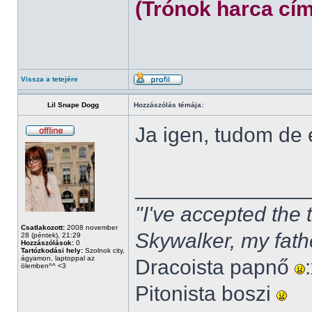
(Trónok harca cím
Vissza a tetejére
Lil Snape Dogg
Hozzászólás témája:
Ja igen, tudom de
______________
"I've accepted the
Csatlakozott:
2008 november
Skywalker, my fath
28 (péntek), 21:29
Hozzászólások:
0
Tartózkodási hely:
Szolnok city,
ágyamon, laptoppal az
Dracoista papnő
ölemben^^ <3
Pitonista boszi