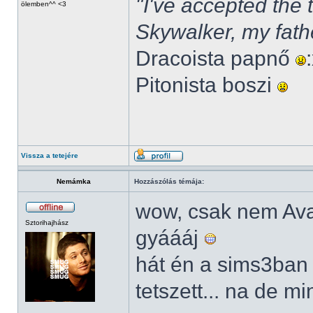
"I've accepted the
ölemben^^ <3
Skywalker, my fath
Dracoista papnő
Pitonista boszi
Vissza a tetejére
Nemámka
Hozzászólás témája:
wow, csak nem Av
Sztorihajhász
gyáááj
hát én a sims3ban
tetszett... na de m