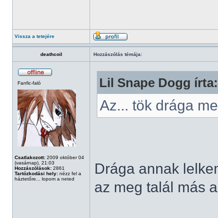
Vissza a tetejére
deathcoil
Hozzászólás témája:
Lil Snape Dogg írta:
Fanfic-faló
Az... tök drága 
Csatlakozott:
2009 október 04
(vasárnap), 21:03
Drága annak lelkem,
Hozzászólások:
2861
Tartózkodási hely:
nézz fel a
háztetőre... lopom a neted
az meg talál más al