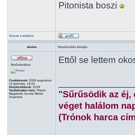
Pitonista boszi
Vissza a tetejére
ukume
Hozzászólás témája:
Ettől se lettem oko
Betűmániákus
______________
Csatlakozott:
2009 augusztus
14 (péntek), 16:03
Hozzászólások:
5239
Tartózkodási hely:
Pittore
"Sűrűsödik az éj,
Magistrale Scuola Media
Superiore
véget halálom nap
(Trónok harca cím