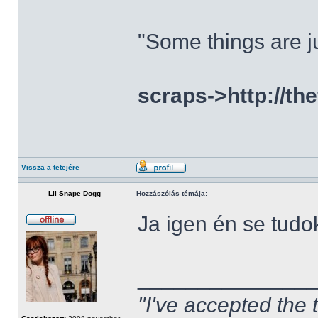
"Some things are ju
scraps->http://th
Vissza a tetejére
Lil Snape Dogg
Hozzászólás témája:
Ja igen én se tudo
______________
"I've accepted the