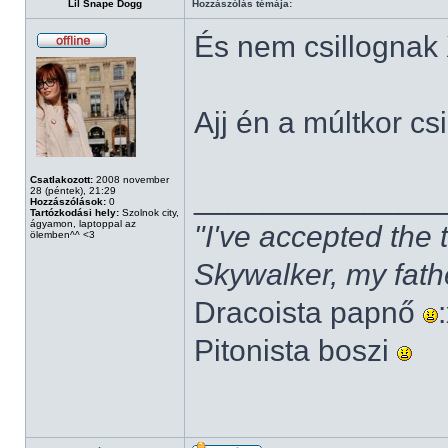
Lil Snape Dogg
Hozzászólás témája:
És nem csillognak
Ajj én a múltkor cs
Csatlakozott:
2008 november
______________
28 (péntek), 21:29
Hozzászólások:
0
Tartózkodási hely:
Szolnok city,
ágyamon, laptoppal az
"I've accepted the
ölemben^^ <3
Skywalker, my fath
Dracoista papnő
Pitonista boszi