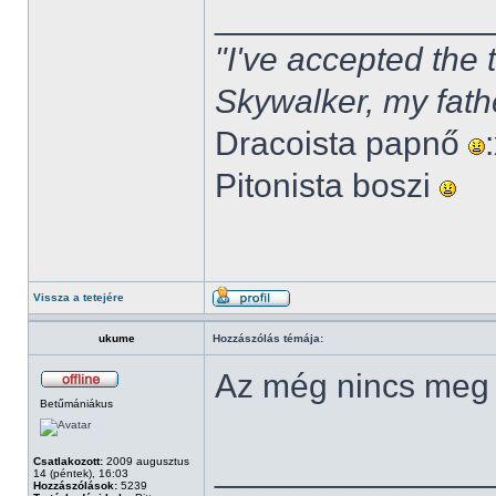
______________
"I've accepted the
Skywalker, my fath
Dracoista papnő
Pitonista boszi
Vissza a tetejére
ukume
Hozzászólás témája:
Az még nincs meg
Betűmániákus
______________
Csatlakozott:
2009 augusztus
14 (péntek), 16:03
Hozzászólások:
5239