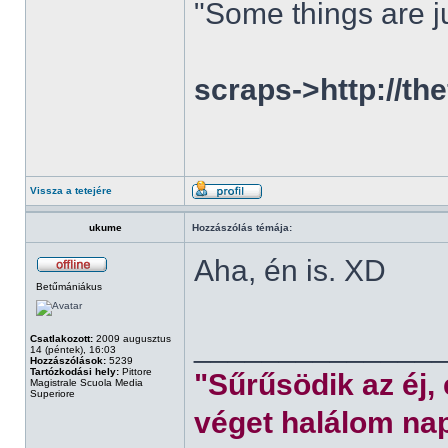
"Some things are ju
scraps->http://th
Vissza a tetejére
ukume
Hozzászólás témája:
Aha, én is. XD
Betűmániákus
______________
Csatlakozott:
2009 augusztus
14 (péntek), 16:03
Hozzászólások:
5239
Tartózkodási hely:
Pittore
"Sűrűsödik az éj,
Magistrale Scuola Media
Superiore
véget halálom nap