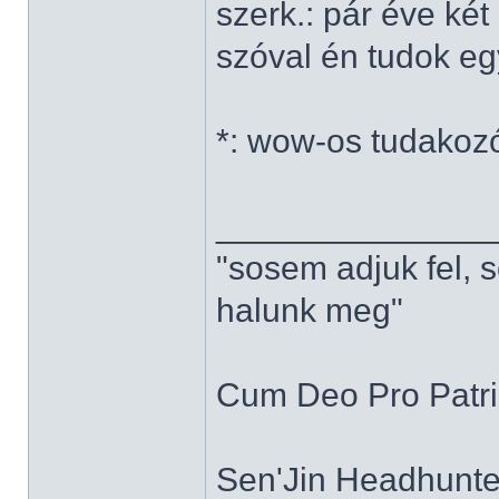
szerk.: pár éve ké
szóval én tudok e
*: wow-os tudakoz
______________
"sosem adjuk fel, 
halunk meg"
Cum Deo Pro Patria
Sen'Jin Headhunter