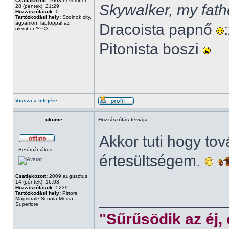
Csatlakozott:
2008 november
Skywalker, my fath
28 (péntek), 21:29
Hozzászólások:
0
Tartózkodási hely:
Szolnok city,
ágyamon, laptoppal az
Dracoista papnő
ölemben^^ <3
Pitonista boszi
Vissza a tetejére
ukume
Hozzászólás témája:
Akkor tuti hogy to
Betűmániákus
értesültségem.
Csatlakozott:
2009 augusztus
14 (péntek), 16:03
Hozzászólások:
5239
Tartózkodási hely:
Pittore
______________
Magistrale Scuola Media
Superiore
"Sűrűsödik az éj,