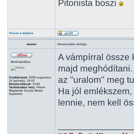
Pitonista boszi
Vissza a tetejére
ukume
Hozzászólás témája:
A vámpírral össze k
Betűmániákus
majd meghódítani. B
az "uralom" meg tu
Csatlakozott:
2009 augusztus
14 (péntek), 16:03
Hozzászólások:
5239
Tartózkodási hely:
Pittore
Ha jól emlékszem, 
Magistrale Scuola Media
Superiore
lennie, nem kell ö
______________