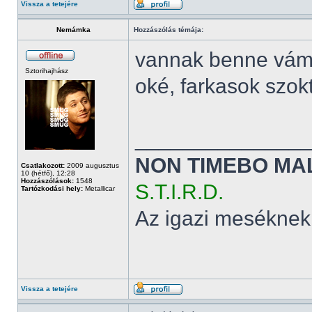
Vissza a tetejére
Nemámka
Hozzászólás témája:
vannak benne vám
Sztorihajhász
oké, farkasok szok
______________
NON TIMEBO MA
Csatlakozott:
2009 augusztus
10 (hétfő), 12:28
Hozzászólások:
1548
S.T.I.R.D.
Tartózkodási hely:
Metallicar
Az igazi meséknek
Vissza a tetejére