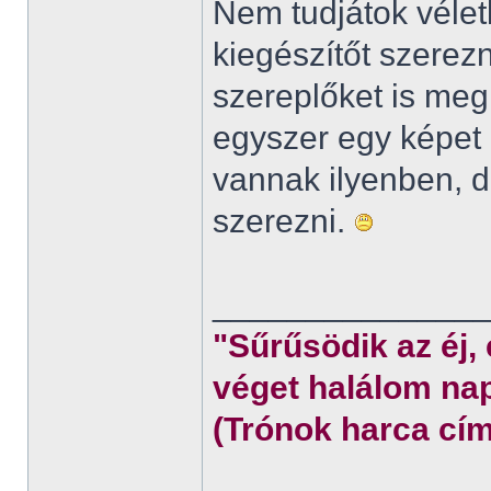
Nem tudjátok véletl
kiegészítőt szerez
szereplőket is meg
egyszer egy képet 
vannak ilyenben,
szerezni.
______________
"Sűrűsödik az éj,
véget halálom nap
(Trónok harca cím