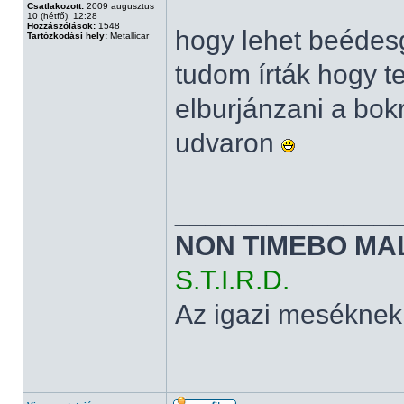
Csatlakozott:
2009 augusztus
10 (hétfő), 12:28
Hozzászólások:
1548
hogy lehet beédesg
Tartózkodási hely:
Metallicar
tudom írták hogy t
elburjánzani a bok
udvaron
______________
NON TIMEBO MA
S.T.I.R.D.
Az igazi meséknek