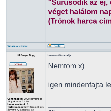
"Sűrűsödik az éj,
véget halálom nap
(Trónok harca cím
Vissza a tetejére
Lil Snape Dogg
Hozzászólás témája:
Nemtom x)
igen mindenfajta l
Csatlakozott:
2008 november
______________
28 (péntek), 21:29
Hozzászólások:
0
Tartózkodási hely:
Szolnok city,
ágyamon, laptoppal az