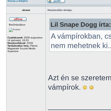
Vissza a tetejére
ukume
Hozzászólás témája:
Lil Snape Dogg írta:
Betűmániákus
A vámpírokban, c
Csatlakozott:
2009 augusztus
14 (péntek), 16:03
nem mehetnek ki.
Hozzászólások:
5239
Tartózkodási hely:
Pittore
Magistrale Scuola Media
Superiore
Azt én se szeretem.
vámpírok.
______________