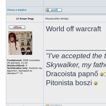
Vissza a tetejére
Lil Snape Dogg
Hozzászólás témája:
World off warcraft
______________
"I've accepted the
Csatlakozott:
2008 november
Skywalker, my fath
28 (péntek), 21:29
Hozzászólások:
0
Tartózkodási hely:
Szolnok city,
ágyamon, laptoppal az
Dracoista papnő
ölemben^^ <3
Pitonista boszi