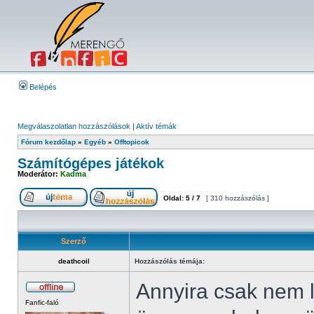
Belépés
Megválaszolatlan hozzászólások
|
Aktív témák
Fórum kezdőlap
»
Egyéb
»
Offtopicok
Számítógépes játékok
Moderátor:
Kadma
Oldal:
5
/
7
[ 310 hozzászólás ]
Szerző
deathcoil
Hozzászólás témája:
Annyira csak nem 
Fanfic-faló