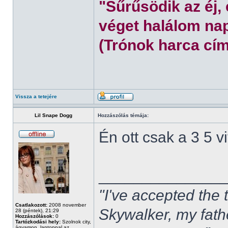
"Sűrűsödik az éj,
véget halálom nap
(Trónok harca cím
Vissza a tetejére
Lil Snape Dogg
Hozzászólás témája:
Én ott csak a 3 5 
______________
"I've accepted the
Csatlakozott:
2008 november
Skywalker, my fath
28 (péntek), 21:29
Hozzászólások:
0
Tartózkodási hely:
Szolnok city,
ágyamon, laptoppal az