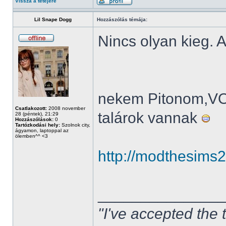
Vissza a tetejére
Lil Snape Dogg
Hozzászólás témája:
Nincs olyan kieg. A
nekem Pitonom,V
Csatlakozott:
2008 november
talárok vannak
28 (péntek), 21:29
Hozzászólások:
0
Tartózkodási hely:
Szolnok city,
ágyamon, laptoppal az
ölemben^^ <3
http://modthesims
______________
"I've accepted the