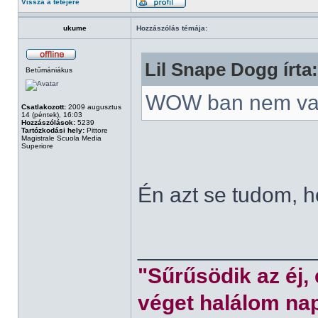
Vissza a tetejére
ukume
Hozzászólás témája:
Lil Snape Dogg írta:
Betűmániákus
WOW ban nem va
Csatlakozott:
2009 augusztus
14 (péntek), 16:03
Hozzászólások:
5239
Tartózkodási hely:
Pittore
Magistrale Scuola Media
Superiore
Én azt se tudom, 
______________
"Sűrűsödik az éj,
véget halálom nap