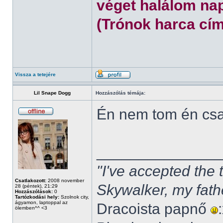
véget halálom nap
(Trónok harca cím
Vissza a tetejére
Lil Snape Dogg
Hozzászólás témája:
Én nem tom én cs
______________
"I've accepted the
Csatlakozott:
2008 november
Skywalker, my fath
28 (péntek), 21:29
Hozzászólások:
0
Tartózkodási hely:
Szolnok city,
ágyamon, laptoppal az
Dracoista papnő
ölemben^^ <3