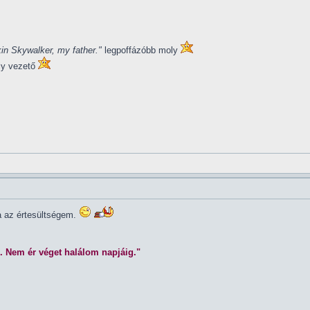
in Skywalker, my father."
legpoffázóbb moly
ly vezető
la az értesültségem.
. Nem ér véget halálom napjáig."