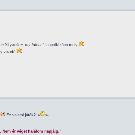
in Skywalker, my father."
legpoffázóbb moly
ly vezető
Ez valami játék?
. Nem ér véget halálom napjáig."