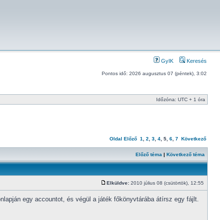
GyIK
Keresés
Pontos idő: 2026 augusztus 07 (péntek), 3:02
Időzóna: UTC + 1 óra
Oldal
Előző
1
,
2
,
3
,
4
,
5
,
6
,
7
Következő
Előző téma
|
Következő téma
Elküldve:
2010 július 08 (csütörtök), 12:55
pján egy accountot, és végül a játék főkönyvtárába átírsz egy fájlt.