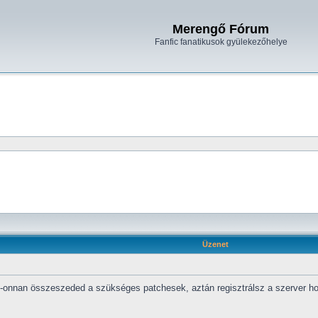
Merengő Fórum
Fanfic fanatikusok gyülekezőhelye
Üzenet
onnan összeszeded a szükséges patchesek, aztán regisztrálsz a szerver honla