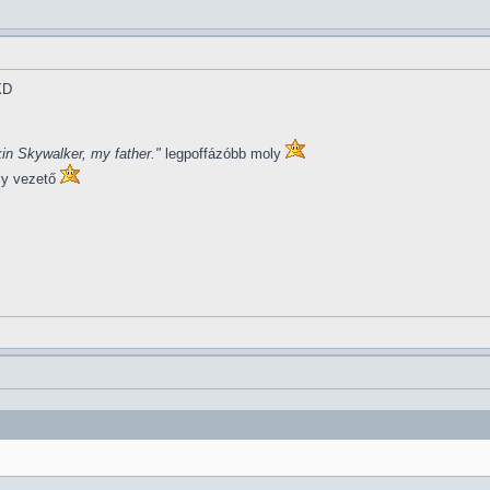
XD
in Skywalker, my father."
legpoffázóbb moly
ly vezető