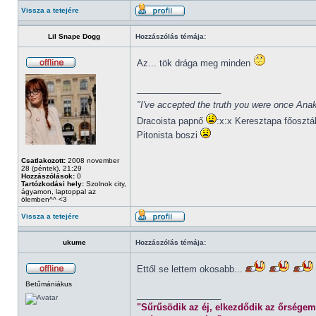
Vissza a tetejére
Lil Snape Dogg
Hozzászólás témája:
Az... tök drága meg minden
_________________
"I've accepted the truth you were once Anak
Dracoista papnő
:x:x Keresztapa főosztá
Pitonista boszi
Csatlakozott:
2008 november
28 (péntek), 21:29
Hozzászólások:
0
Tartózkodási hely:
Szolnok city,
ágyamon, laptoppal az
ölemben^^ <3
Vissza a tetejére
ukume
Hozzászólás témája:
Ettől se lettem okosabb...
Betűmániákus
_________________
"Sűrűsödik az éj, elkezdődik az őrségem