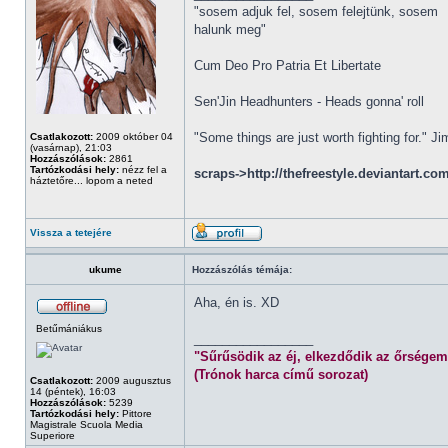
"sosem adjuk fel, sosem felejtünk, sosem
halunk meg"
Cum Deo Pro Patria Et Libertate
Sen'Jin Headhunters - Heads gonna' roll
"Some things are just worth fighting for." J
Csatlakozott:
2009 október 04
(vasárnap), 21:03
Hozzászólások:
2861
Tartózkodási hely:
nézz fel a
scraps->http://thefreestyle.deviantart.co
háztetőre... lopom a neted
Vissza a tetejére
ukume
Hozzászólás témája:
Aha, én is. XD
Betűmániákus
_________________
"Sűrűsödik az éj, elkezdődik az őrségem
(Trónok harca című sorozat)
Csatlakozott:
2009 augusztus
14 (péntek), 16:03
Hozzászólások:
5239
Tartózkodási hely:
Pittore
Magistrale Scuola Media
Superiore