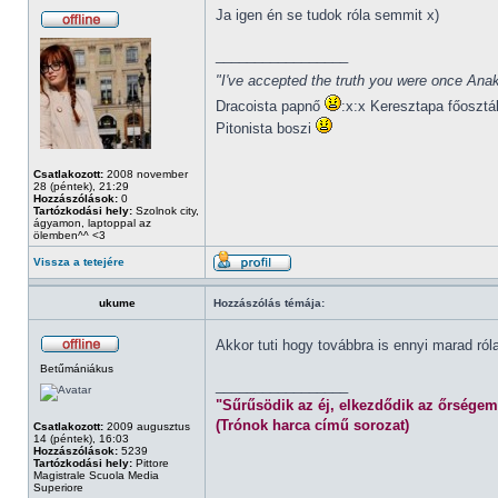
Ja igen én se tudok róla semmit x)
_________________
"I've accepted the truth you were once Anak
Dracoista papnő
:x:x Keresztapa főosztá
Pitonista boszi
Csatlakozott:
2008 november
28 (péntek), 21:29
Hozzászólások:
0
Tartózkodási hely:
Szolnok city,
ágyamon, laptoppal az
ölemben^^ <3
Vissza a tetejére
ukume
Hozzászólás témája:
Akkor tuti hogy továbbra is ennyi marad ró
Betűmániákus
_________________
"Sűrűsödik az éj, elkezdődik az őrségem
(Trónok harca című sorozat)
Csatlakozott:
2009 augusztus
14 (péntek), 16:03
Hozzászólások:
5239
Tartózkodási hely:
Pittore
Magistrale Scuola Media
Superiore