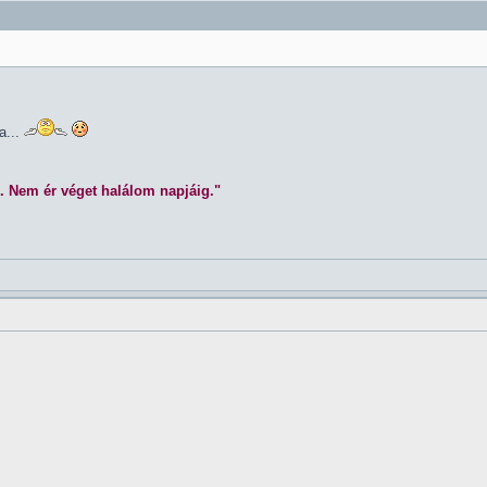
a...
. Nem ér véget halálom napjáig."