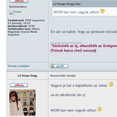
Lil Snape Dogg írta:
Betűmániákus
WOW ban nem vagyok otthon
Csatlakozott:
2009 augusztus
14 (péntek), 16:03
Hozzászólások:
5239
Tartózkodási hely:
Pittore
Én azt se tudom, hogy az pontosan micsod
Magistrale Scuola Media
Superiore
_________________
"Sűrűsödik az éj, elkezdődik az őrségem
(Trónok harca című sorozat)
Vissza a tetejére
Lil Snape Dogg
Hozzászólás témája:
Nagyon jó bár a bájitalfőzés az nehéz
na én átköltözök ide x)
WOW ban nem vagyok otthon