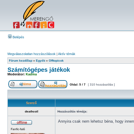
Belépés
Megválaszolatlan hozzászólások
|
Aktív témák
Fórum kezdőlap
»
Egyéb
»
Offtopicok
Számítógépes játékok
Moderátor:
Kadma
Oldal:
5
/
7
[ 310 hozzászólás ]
Szerző
deathcoil
Hozzászólás témája:
Annyira csak nem lehetsz béna, hogy innen-
Fanfic-faló
_________________