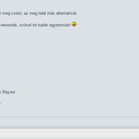
ki meg csóró, az meg talál más alternatívát.
* neveztek, szóval én tudok egyetsmást
im Raynor
m