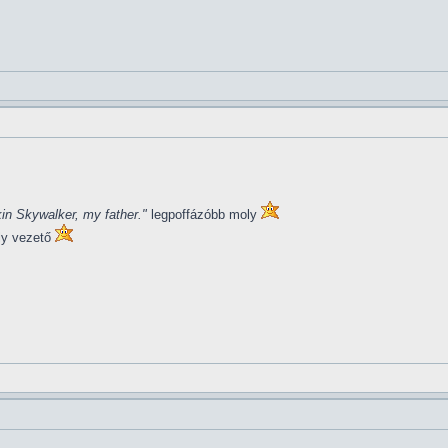
in Skywalker, my father."
legpoffázóbb moly
ly vezető