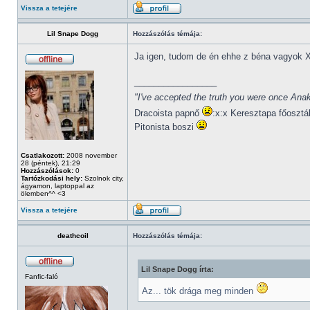
Vissza a tetejére
Lil Snape Dogg
Hozzászólás témája:
Ja igen, tudom de én ehhe z béna vagyok 
_________________
"I've accepted the truth you were once Anak
Dracoista papnő
:x:x Keresztapa főosztá
Pitonista boszi
Csatlakozott:
2008 november
28 (péntek), 21:29
Hozzászólások:
0
Tartózkodási hely:
Szolnok city,
ágyamon, laptoppal az
ölemben^^ <3
Vissza a tetejére
deathcoil
Hozzászólás témája:
Lil Snape Dogg írta:
Fanfic-faló
Az... tök drága meg minden