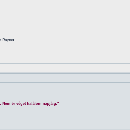
im Raynor
m
. Nem ér véget halálom napjáig."