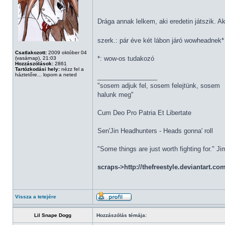
Drága annak lelkem, aki eredetin játszik. A
szerk.: pár éve két lábon járó wowheadnek
Csatlakozott:
2009 október 04
*: wow-os tudakozó
(vasárnap), 21:03
Hozzászólások:
2861
Tartózkodási hely:
nézz fel a
háztetőre... lopom a neted
_________________
"sosem adjuk fel, sosem felejtünk, sosem
halunk meg"
Cum Deo Pro Patria Et Libertate
Sen'Jin Headhunters - Heads gonna' roll
"Some things are just worth fighting for." J
scraps->http://thefreestyle.deviantart.co
Vissza a tetejére
Lil Snape Dogg
Hozzászólás témája: