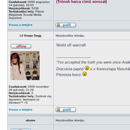
(Trónok harca című sorozat)
Csatlakozott:
2009 augusztus
14 (péntek), 16:03
Hozzászólások:
5239
Tartózkodási hely:
Pittore
Magistrale Scuola Media
Superiore
Vissza a tetejére
Lil Snape Dogg
Hozzászólás témája:
World off warcraft
_________________
"I've accepted the truth you were once Anak
Dracoista papnő
:x:x Keresztapa főosztá
Pitonista boszi
Csatlakozott:
2008 november
28 (péntek), 21:29
Hozzászólások:
0
Tartózkodási hely:
Szolnok city,
ágyamon, laptoppal az
ölemben^^ <3
Vissza a tetejére
ukume
Hozzászólás témája: