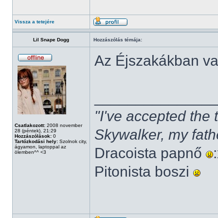
Vissza a tetejére
Lil Snape Dogg
Hozzászólás témája:
Az Éjszakákban v
______________
"I've accepted the
Csatlakozott:
2008 november
Skywalker, my fath
28 (péntek), 21:29
Hozzászólások:
0
Tartózkodási hely:
Szolnok city,
ágyamon, laptoppal az
Dracoista papnő
ölemben^^ <3
Pitonista boszi