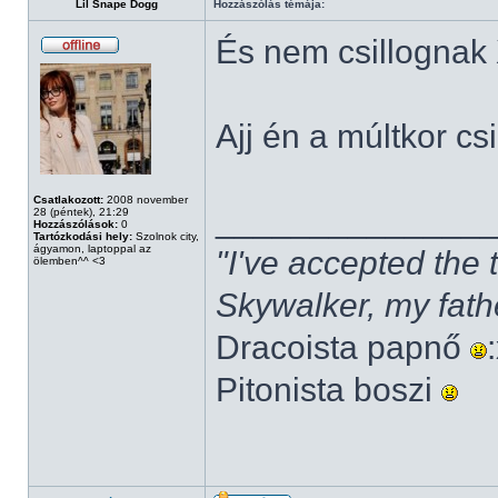
Lil Snape Dogg
Hozzászólás témája:
És nem csillognak
Ajj én a múltkor cs
Csatlakozott:
2008 november
______________
28 (péntek), 21:29
Hozzászólások:
0
Tartózkodási hely:
Szolnok city,
ágyamon, laptoppal az
"I've accepted the
ölemben^^ <3
Skywalker, my fath
Dracoista papnő
Pitonista boszi