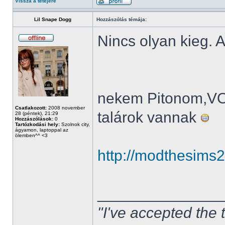
Vissza a tetejére
Lil Snape Dogg
Hozzászólás témája:
Nincs olyan kieg. A
nekem Pitonom,V
Csatlakozott:
2008 november
talárok vannak
28 (péntek), 21:29
Hozzászólások:
0
Tartózkodási hely:
Szolnok city,
ágyamon, laptoppal az
ölemben^^ <3
http://modthesims
______________
"I've accepted the