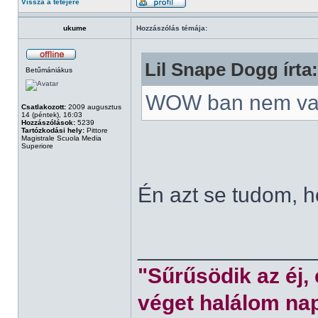
Vissza a tetejére
ukume
Hozzászólás témája:
Lil Snape Dogg írta:
Betűmániákus
WOW ban nem va
Csatlakozott:
2009 augusztus
14 (péntek), 16:03
Hozzászólások:
5239
Tartózkodási hely:
Pittore
Magistrale Scuola Media
Superiore
Én azt se tudom, 
______________
"Sűrűsödik az éj,
véget halálom nap