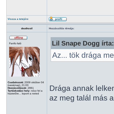
Vissza a tetejére
deathcoil
Hozzászólás témája:
Lil Snape Dogg írta:
Fanfic-faló
Az... tök drága 
Csatlakozott:
2009 október 04
(vasárnap), 21:03
Drága annak lelkem,
Hozzászólások:
2861
Tartózkodási hely:
nézz fel a
háztetőre... lopom a neted
az meg talál más al