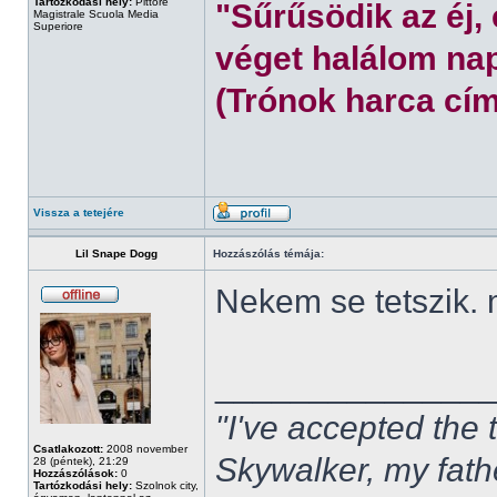
Tartózkodási hely:
Pittore
"Sűrűsödik az éj,
Magistrale Scuola Media
Superiore
véget halálom nap
(Trónok harca cím
Vissza a tetejére
Lil Snape Dogg
Hozzászólás témája:
Nekem se tetszik.
______________
"I've accepted the
Csatlakozott:
2008 november
Skywalker, my fath
28 (péntek), 21:29
Hozzászólások:
0
Tartózkodási hely:
Szolnok city,