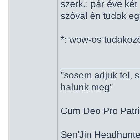
szerk.: pár éve ké
szóval én tudok e
*: wow-os tudakoz
______________
"sosem adjuk fel, 
halunk meg"
Cum Deo Pro Patria
Sen'Jin Headhunter