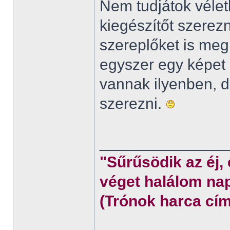
Nem tudjátok véletl
kiegészítőt szerez
szereplőket is meg
egyszer egy képet 
vannak ilyenben,
szerezni.
______________
"Sűrűsödik az éj,
véget halálom nap
(Trónok harca cím