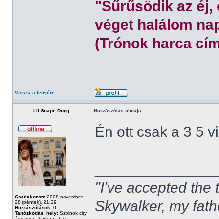
"Sűrűsödik az éj,
véget halálom nap
(Trónok harca cím
Vissza a tetejére
Lil Snape Dogg
Hozzászólás témája:
Én ott csak a 3 5 
______________
"I've accepted the
Csatlakozott:
2008 november
Skywalker, my fath
28 (péntek), 21:29
Hozzászólások:
0
Tartózkodási hely:
Szolnok city,
ágyamon, laptoppal az