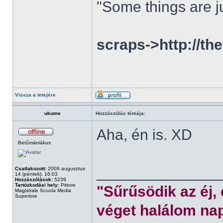
"Some things are ju
scraps->http://th
Vissza a tetejére
ukume
Hozzászólás témája:
Aha, én is. XD
Betűmániákus
______________
Csatlakozott:
2009 augusztus
14 (péntek), 16:03
Hozzászólások:
5239
Tartózkodási hely:
Pittore
"Sűrűsödik az éj,
Magistrale Scuola Media
Superiore
véget halálom nap