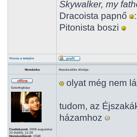
Skywalker, my fath
Dracoista papnő
Pitonista boszi
Vissza a tetejére
Nemámka
Hozzászólás témája:
olyat még nem lá
Sztorihajhász
tudom, az Éjszak
házamhoz
Csatlakozott:
2009 augusztus
10 (hétfő), 12:28
Hozzászólások:
1548