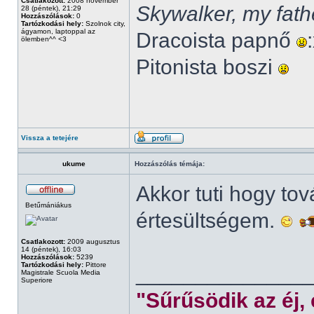
Csatlakozott:
2008 november
Skywalker, my fath
28 (péntek), 21:29
Hozzászólások:
0
Tartózkodási hely:
Szolnok city,
ágyamon, laptoppal az
Dracoista papnő
ölemben^^ <3
Pitonista boszi
Vissza a tetejére
ukume
Hozzászólás témája:
Akkor tuti hogy to
Betűmániákus
értesültségem.
Csatlakozott:
2009 augusztus
14 (péntek), 16:03
Hozzászólások:
5239
Tartózkodási hely:
Pittore
______________
Magistrale Scuola Media
Superiore
"Sűrűsödik az éj,