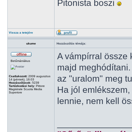
Pitonista boszi
Vissza a tetejére
ukume
Hozzászólás témája:
A vámpírral össze k
Betűmániákus
majd meghódítani. B
az "uralom" meg tu
Csatlakozott:
2009 augusztus
14 (péntek), 16:03
Hozzászólások:
5239
Tartózkodási hely:
Pittore
Ha jól emlékszem, 
Magistrale Scuola Media
Superiore
lennie, nem kell ö
______________