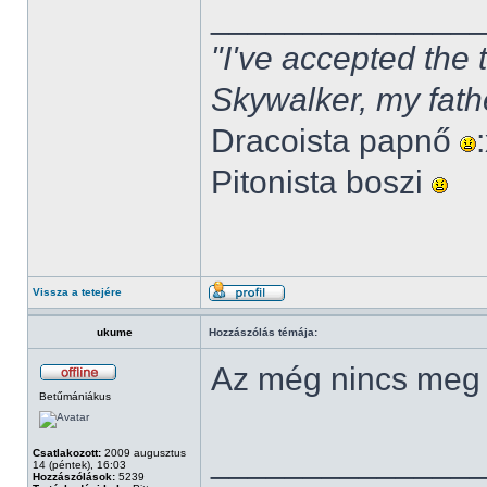
______________
"I've accepted the
Skywalker, my fath
Dracoista papnő
Pitonista boszi
Vissza a tetejére
ukume
Hozzászólás témája:
Az még nincs meg
Betűmániákus
______________
Csatlakozott:
2009 augusztus
14 (péntek), 16:03
Hozzászólások:
5239