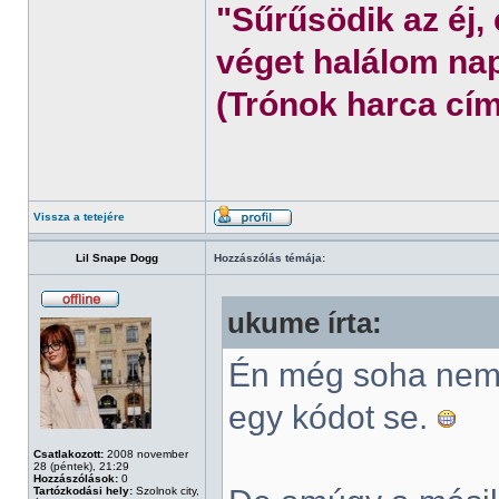
"Sűrűsödik az éj,
véget halálom nap
(Trónok harca cím
Vissza a tetejére
Lil Snape Dogg
Hozzászólás témája:
ukume írta:
Én még soha nem 
egy kódot se.
Csatlakozott:
2008 november
28 (péntek), 21:29
Hozzászólások:
0
Tartózkodási hely:
Szolnok city,