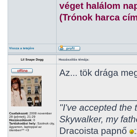
véget halálom nap
(Trónok harca cím
Vissza a tetejére
Lil Snape Dogg
Hozzászólás témája:
Az... tök drága m
______________
"I've accepted the
Csatlakozott:
2008 november
Skywalker, my fath
28 (péntek), 21:29
Hozzászólások:
0
Tartózkodási hely:
Szolnok city,
ágyamon, laptoppal az
Dracoista papnő
ölemben^^ <3