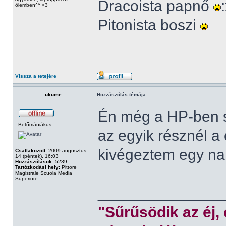
Dracoista papnő
ölemben^^ <3
Pitonista boszi
Vissza a tetejére
ukume
Hozzászólás témája:
Én még a HP-ben s
Betűmániákus
az egyik résznél a
kivégeztem egy nap
Csatlakozott:
2009 augusztus
14 (péntek), 16:03
Hozzászólások:
5239
Tartózkodási hely:
Pittore
Magistrale Scuola Media
Superiore
______________
"Sűrűsödik az éj,