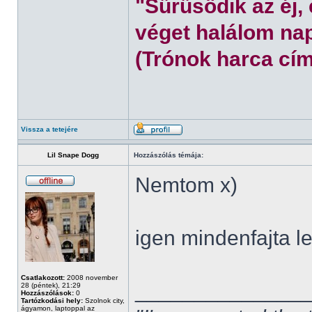
"Sűrűsödik az éj,
véget halálom nap
(Trónok harca cím
Vissza a tetejére
Lil Snape Dogg
Hozzászólás témája:
Nemtom x)
igen mindenfajta l
Csatlakozott:
2008 november
______________
28 (péntek), 21:29
Hozzászólások:
0
Tartózkodási hely:
Szolnok city,
ágyamon, laptoppal az