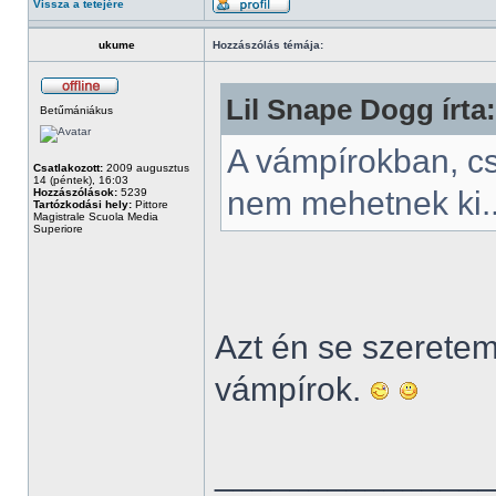
Vissza a tetejére
ukume
Hozzászólás témája:
Lil Snape Dogg írta:
Betűmániákus
A vámpírokban, c
Csatlakozott:
2009 augusztus
14 (péntek), 16:03
nem mehetnek ki.
Hozzászólások:
5239
Tartózkodási hely:
Pittore
Magistrale Scuola Media
Superiore
Azt én se szeretem.
vámpírok.
______________