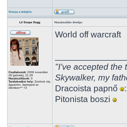
Vissza a tetejére
Lil Snape Dogg
Hozzászólás témája:
World off warcraft
______________
"I've accepted the
Csatlakozott:
2008 november
Skywalker, my fath
28 (péntek), 21:29
Hozzászólások:
0
Tartózkodási hely:
Szolnok city,
ágyamon, laptoppal az
Dracoista papnő
ölemben^^ <3
Pitonista boszi