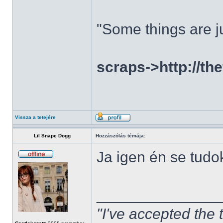
"Some things are ju
scraps->http://th
Vissza a tetejére
Lil Snape Dogg
Hozzászólás témája:
Ja igen én se tudo
______________
"I've accepted the