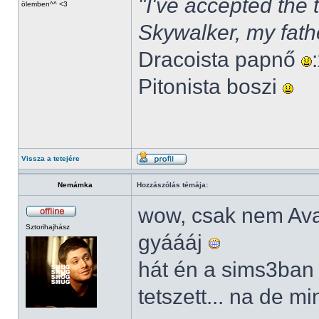
"I've accepted the
ölemben^^ <3
Skywalker, my fath
Dracoista papnő
Pitonista boszi
Vissza a tetejére
Nemámka
Hozzászólás témája:
wow, csak nem Av
Sztorihajhász
gyáááj
hát én a sims3ban
tetszett... na de m