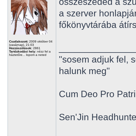
összeszeded a szü
a szerver honlapjá
főkönyvtárába átírsz
Csatlakozott:
2009 október 04
______________
(vasárnap), 21:03
Hozzászólások:
2861
Tartózkodási hely:
nézz fel a
háztetőre... lopom a neted
"sosem adjuk fel, 
halunk meg"
Cum Deo Pro Patria
Sen'Jin Headhunter