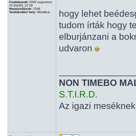
Csatlakozott:
2009 augusztus
10 (hétfő), 12:28
Hozzászólások:
1548
hogy lehet beédesg
Tartózkodási hely:
Metallicar
tudom írták hogy t
elburjánzani a bok
udvaron
______________
NON TIMEBO MA
S.T.I.R.D.
Az igazi meséknek