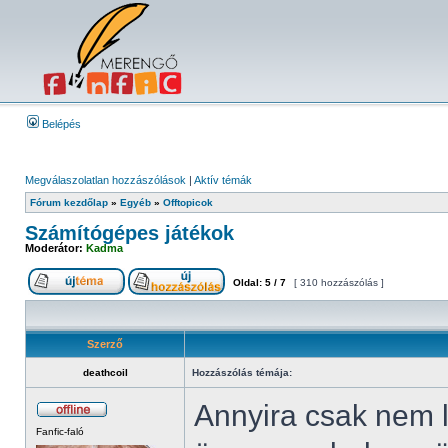
Belépés
Megválaszolatlan hozzászólások
|
Aktív témák
Fórum kezdőlap
»
Egyéb
»
Offtopicok
Számítógépes játékok
Moderátor:
Kadma
Oldal:
5
/
7
[ 310 hozzászólás ]
Szerző
deathcoil
Hozzászólás témája:
Annyira csak nem 
Fanfic-faló