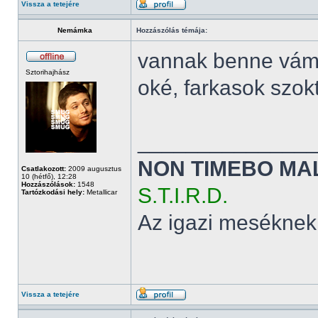
Vissza a tetejére
Nemámka
Hozzászólás témája:
vannak benne vám
Sztorihajhász
oké, farkasok szok
______________
NON TIMEBO MA
Csatlakozott:
2009 augusztus
10 (hétfő), 12:28
Hozzászólások:
1548
S.T.I.R.D.
Tartózkodási hely:
Metallicar
Az igazi meséknek
Vissza a tetejére