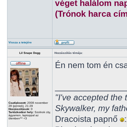
véget halálom nap
(Trónok harca cím
Vissza a tetejére
Lil Snape Dogg
Hozzászólás témája:
Én nem tom én cs
______________
"I've accepted the
Csatlakozott:
2008 november
Skywalker, my fath
28 (péntek), 21:29
Hozzászólások:
0
Tartózkodási hely:
Szolnok city,
ágyamon, laptoppal az
Dracoista papnő
ölemben^^ <3