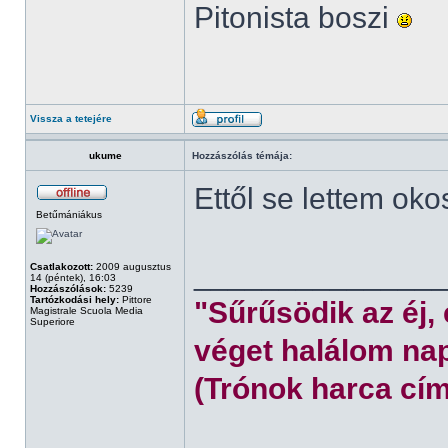
Pitonista boszi
Vissza a tetejére
ukume
Hozzászólás témája:
Ettől se lettem oko
Betűmániákus
______________
Csatlakozott:
2009 augusztus
14 (péntek), 16:03
Hozzászólások:
5239
Tartózkodási hely:
Pittore
"Sűrűsödik az éj,
Magistrale Scuola Media
Superiore
véget halálom nap
(Trónok harca cím