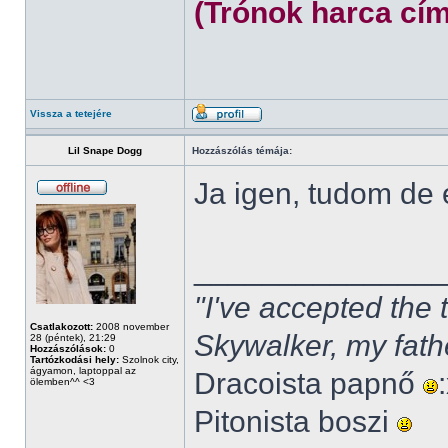
(Trónok harca cím
Vissza a tetejére
Lil Snape Dogg
Hozzászólás témája:
Ja igen, tudom de
______________
"I've accepted the
Csatlakozott:
2008 november
Skywalker, my fath
28 (péntek), 21:29
Hozzászólások:
0
Tartózkodási hely:
Szolnok city,
ágyamon, laptoppal az
Dracoista papnő
ölemben^^ <3
Pitonista boszi