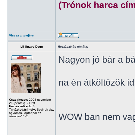
(Trónok harca cím
Vissza a tetejére
Lil Snape Dogg
Hozzászólás témája:
Nagyon jó bár a bá
na én átköltözök id
Csatlakozott:
2008 november
28 (péntek), 21:29
Hozzászólások:
0
Tartózkodási hely:
Szolnok city,
ágyamon, laptoppal az
WOW ban nem vag
ölemben^^ <3