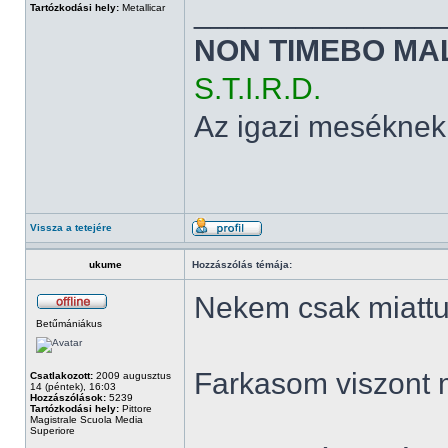
______________
Tartózkodási hely:
Metallicar
NON TIMEBO MA
S.T.I.R.D.
Az igazi meséknek
Vissza a tetejére
ukume
Hozzászólás témája:
Nekem csak miattuk
Betűmániákus
Farkasom viszont 
Csatlakozott:
2009 augusztus
14 (péntek), 16:03
Hozzászólások:
5239
Tartózkodási hely:
Pittore
Magistrale Scuola Media
Superiore