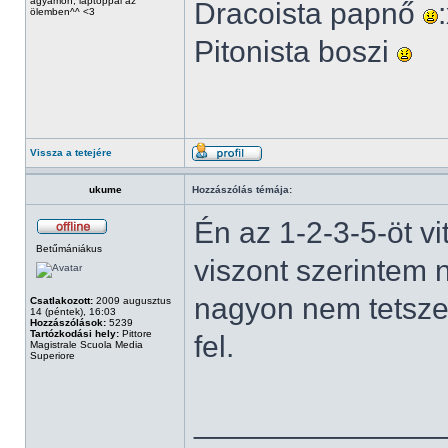
ágyamon, laptoppal az
Dracoista papnő
ölemben^^ <3
Pitonista boszi
Vissza a tetejére
ukume
Hozzászólás témája:
Én az 1-2-3-5-öt v
Betűmániákus
viszont szerintem
nagyon nem tetszet
Csatlakozott:
2009 augusztus
14 (péntek), 16:03
Hozzászólások:
5239
Tartózkodási hely:
Pittore
fel.
Magistrale Scuola Media
Superiore
______________