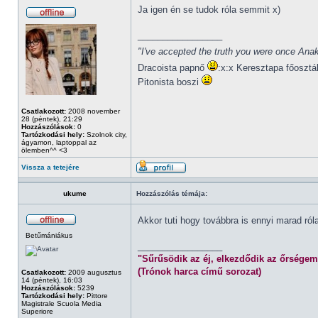
Ja igen én se tudok róla semmit x)
_________________
"I've accepted the truth you were once Anak
Dracoista papnő
:x:x Keresztapa főosztá
Pitonista boszi
Csatlakozott:
2008 november
28 (péntek), 21:29
Hozzászólások:
0
Tartózkodási hely:
Szolnok city,
ágyamon, laptoppal az
ölemben^^ <3
Vissza a tetejére
ukume
Hozzászólás témája:
Akkor tuti hogy továbbra is ennyi marad ró
Betűmániákus
_________________
"Sűrűsödik az éj, elkezdődik az őrségem
(Trónok harca című sorozat)
Csatlakozott:
2009 augusztus
14 (péntek), 16:03
Hozzászólások:
5239
Tartózkodási hely:
Pittore
Magistrale Scuola Media
Superiore