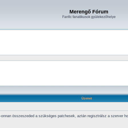
Merengő Fórum
Fanfic fanatikusok gyülekezőhelye
Üzenet
onnan összeszeded a szükséges patchesek, aztán regisztrálsz a szerver honla