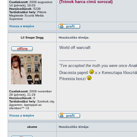
(Trónok harca című sorozat)
Csatlakozott:
2009 augusztus
14 (péntek), 16:03
Hozzászólások:
5239
Tartózkodási hely:
Pittore
Magistrale Scuola Media
Superiore
Vissza a tetejére
Lil Snape Dogg
Hozzászólás témája:
World off warcraft
_________________
"I've accepted the truth you were once Anak
Dracoista papnő
:x:x Keresztapa főosztá
Pitonista boszi
Csatlakozott:
2008 november
28 (péntek), 21:29
Hozzászólások:
0
Tartózkodási hely:
Szolnok city,
ágyamon, laptoppal az
ölemben^^ <3
Vissza a tetejére
ukume
Hozzászólás témája: