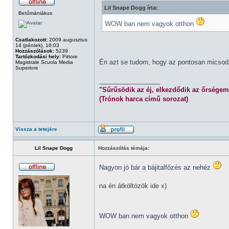
Lil Snape Dogg írta:
Betűmániákus
WOW ban nem vagyok otthon
Csatlakozott:
2009 augusztus
14 (péntek), 16:03
Hozzászólások:
5239
Tartózkodási hely:
Pittore
Én azt se tudom, hogy az pontosan micsod
Magistrale Scuola Media
Superiore
_________________
"Sűrűsödik az éj, elkezdődik az őrségem
(Trónok harca című sorozat)
Vissza a tetejére
Lil Snape Dogg
Hozzászólás témája:
Nagyon jó bár a bájitalfőzés az nehéz
na én átköltözök ide x)
WOW ban nem vagyok otthon