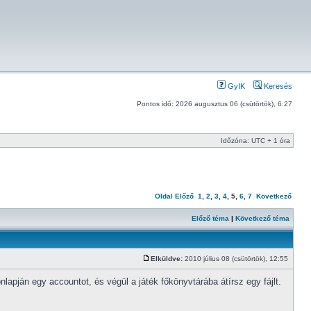
GyIK
Keresés
Pontos idő: 2026 augusztus 06 (csütörtök), 6:27
Időzóna: UTC + 1 óra
Oldal
Előző
1
,
2
,
3
,
4
,
5
,
6
,
7
Következő
Előző téma
|
Következő téma
Elküldve:
2010 július 08 (csütörtök), 12:55
pján egy accountot, és végül a játék főkönyvtárába átírsz egy fájlt.