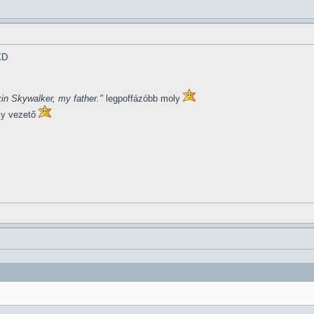
XD
in Skywalker, my father."
legpoffázóbb moly
ly vezető