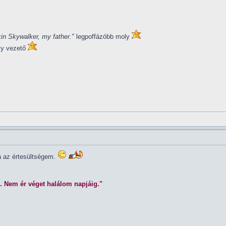
in Skywalker, my father."
legpoffázóbb moly
ly vezető
la az értesültségem.
. Nem ér véget halálom napjáig."