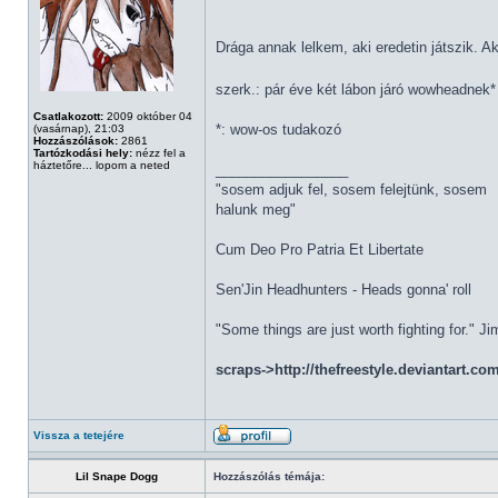
Drága annak lelkem, aki eredetin játszik. A
szerk.: pár éve két lábon járó wowheadnek
Csatlakozott:
2009 október 04
*: wow-os tudakozó
(vasárnap), 21:03
Hozzászólások:
2861
Tartózkodási hely:
nézz fel a
háztetőre... lopom a neted
_________________
"sosem adjuk fel, sosem felejtünk, sosem
halunk meg"
Cum Deo Pro Patria Et Libertate
Sen'Jin Headhunters - Heads gonna' roll
"Some things are just worth fighting for." J
scraps->http://thefreestyle.deviantart.co
Vissza a tetejére
Lil Snape Dogg
Hozzászólás témája: