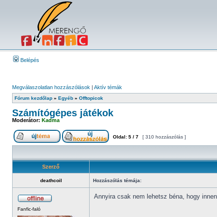
Belépés
Megválaszolatlan hozzászólások
|
Aktív témák
Fórum kezdőlap
»
Egyéb
»
Offtopicok
Számítógépes játékok
Moderátor:
Kadma
Oldal:
5
/
7
[ 310 hozzászólás ]
Szerző
deathcoil
Hozzászólás témája:
Annyira csak nem lehetsz béna, hogy innen-
Fanfic-faló
_________________