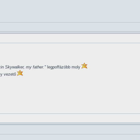
in Skywalker, my father."
legpoffázóbb moly
ly vezető