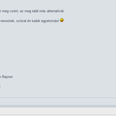
ki meg csóró, az meg talál más alternatívát.
* neveztek, szóval én tudok egyetsmást
im Raynor
m