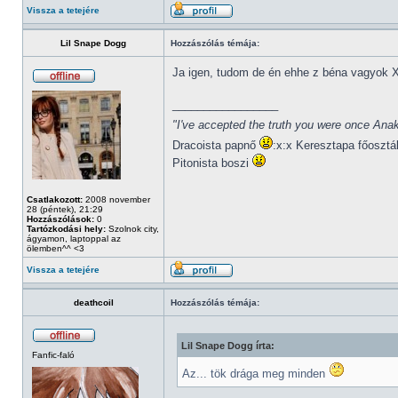
Vissza a tetejére
Lil Snape Dogg
Hozzászólás témája:
Ja igen, tudom de én ehhe z béna vagyok 
_________________
"I've accepted the truth you were once Anak
Dracoista papnő
:x:x Keresztapa főosztá
Pitonista boszi
Csatlakozott:
2008 november
28 (péntek), 21:29
Hozzászólások:
0
Tartózkodási hely:
Szolnok city,
ágyamon, laptoppal az
ölemben^^ <3
Vissza a tetejére
deathcoil
Hozzászólás témája:
Lil Snape Dogg írta:
Fanfic-faló
Az... tök drága meg minden