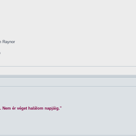
im Raynor
m
. Nem ér véget halálom napjáig."