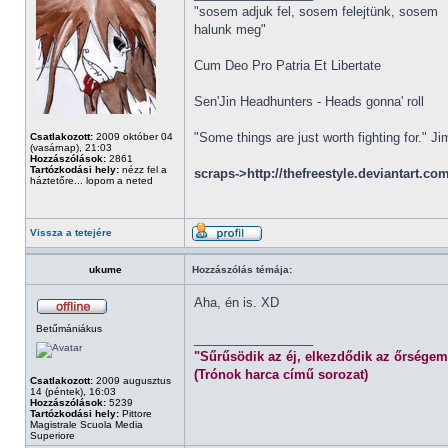
"sosem adjuk fel, sosem felejtünk, sosem
halunk meg"
Cum Deo Pro Patria Et Libertate
Sen'Jin Headhunters - Heads gonna' roll
"Some things are just worth fighting for." J
Csatlakozott:
2009 október 04
(vasárnap), 21:03
Hozzászólások:
2861
Tartózkodási hely:
nézz fel a
scraps->http://thefreestyle.deviantart.co
háztetőre... lopom a neted
Vissza a tetejére
ukume
Hozzászólás témája:
Aha, én is. XD
Betűmániákus
_________________
"Sűrűsödik az éj, elkezdődik az őrségem
(Trónok harca című sorozat)
Csatlakozott:
2009 augusztus
14 (péntek), 16:03
Hozzászólások:
5239
Tartózkodási hely:
Pittore
Magistrale Scuola Media
Superiore