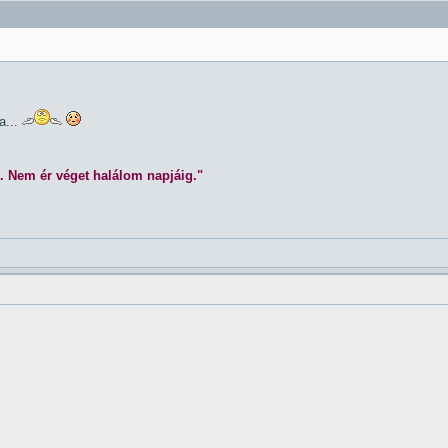
a...
. Nem ér véget halálom napjáig."