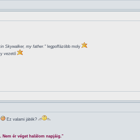
in Skywalker, my father."
legpoffázóbb moly
ly vezető
Ez valami játék?
. Nem ér véget halálom napjáig."