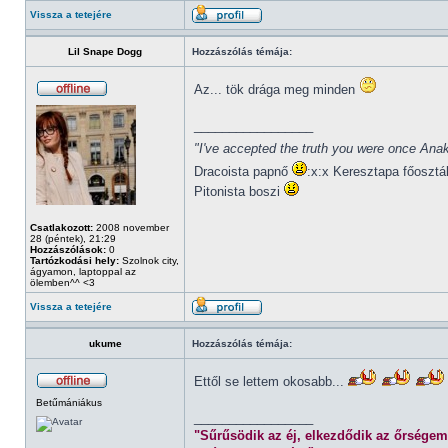
Vissza a tetejére
Lil Snape Dogg
Hozzászólás témája:
Az... tök drága meg minden
_________________
"I've accepted the truth you were once Anak
Dracoista papnő
:x:x Keresztapa főosztá
Pitonista boszi
Csatlakozott:
2008 november
28 (péntek), 21:29
Hozzászólások:
0
Tartózkodási hely:
Szolnok city,
ágyamon, laptoppal az
ölemben^^ <3
Vissza a tetejére
ukume
Hozzászólás témája:
Ettől se lettem okosabb...
Betűmániákus
_________________
"Sűrűsödik az éj, elkezdődik az őrségem