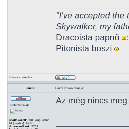
______________
"I've accepted the
Skywalker, my fath
Dracoista papnő
Pitonista boszi
Vissza a tetejére
ukume
Hozzászólás témája:
Az még nincs meg
Betűmániákus
______________
Csatlakozott:
2009 augusztus
14 (péntek), 16:03
Hozzászólások:
5239