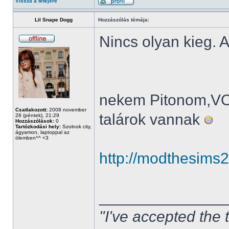
Vissza a tetejére
Lil Snape Dogg
Hozzászólás témája:
Nincs olyan kieg. A
nekem Pitonom,V
Csatlakozott:
2008 november
talárok vannak
28 (péntek), 21:29
Hozzászólások:
0
Tartózkodási hely:
Szolnok city,
ágyamon, laptoppal az
ölemben^^ <3
http://modthesims
______________
"I've accepted the