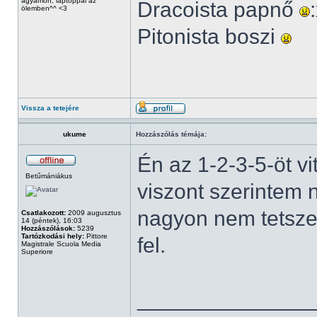
ágyamon, laptoppal az
Dracoista papnő
ölemben^^ <3
Pitonista boszi
Vissza a tetejére
ukume
Hozzászólás témája:
Én az 1-2-3-5-öt v
Betűmániákus
viszont szerintem
nagyon nem tetszet
Csatlakozott:
2009 augusztus
14 (péntek), 16:03
Hozzászólások:
5239
Tartózkodási hely:
Pittore
fel.
Magistrale Scuola Media
Superiore
______________