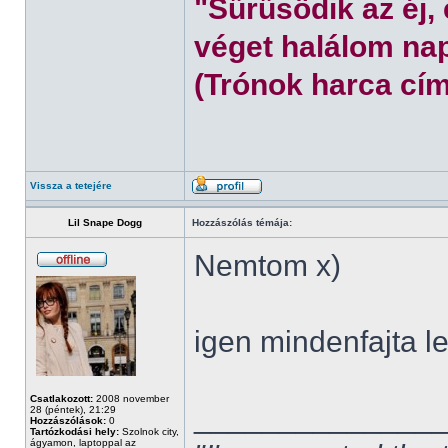
"Sűrűsödik az éj,
véget halálom nap
(Trónok harca cím
Vissza a tetejére
Lil Snape Dogg
Hozzászólás témája:
Nemtom x)
igen mindenfajta l
Csatlakozott:
2008 november
______________
28 (péntek), 21:29
Hozzászólások:
0
Tartózkodási hely:
Szolnok city,
ágyamon, laptoppal az