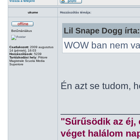
Vissza a tetejére
ukume
Hozzászólás témája:
Lil Snape Dogg írta:
Betűmániákus
WOW ban nem va
Csatlakozott:
2009 augusztus
14 (péntek), 16:03
Hozzászólások:
5239
Tartózkodási hely:
Pittore
Magistrale Scuola Media
Superiore
Én azt se tudom, 
______________
"Sűrűsödik az éj,
véget halálom nap