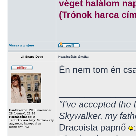
véget halálom nap
(Trónok harca cím
Vissza a tetejére
Lil Snape Dogg
Hozzászólás témája:
Én nem tom én cs
______________
"I've accepted the
Csatlakozott:
2008 november
Skywalker, my fath
28 (péntek), 21:29
Hozzászólások:
0
Tartózkodási hely:
Szolnok city,
ágyamon, laptoppal az
Dracoista papnő
ölemben^^ <3