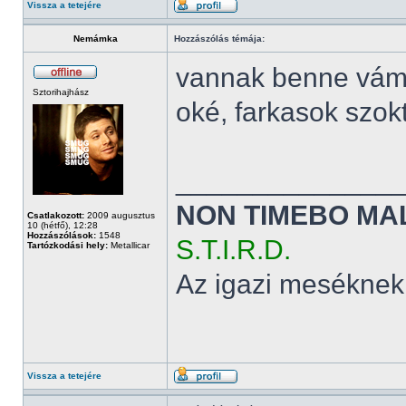
Vissza a tetejére
Nemámka
Hozzászólás témája:
vannak benne vám
Sztorihajhász
oké, farkasok szok
______________
NON TIMEBO MA
Csatlakozott:
2009 augusztus
10 (hétfő), 12:28
Hozzászólások:
1548
S.T.I.R.D.
Tartózkodási hely:
Metallicar
Az igazi meséknek
Vissza a tetejére