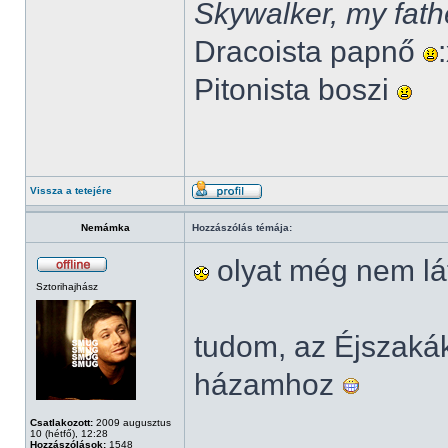
Skywalker, my fath
Dracoista papnő
Pitonista boszi
Vissza a tetejére
Nemámka
Hozzászólás témája:
olyat még nem lá
Sztorihajhász
tudom, az Éjszak
házamhoz
Csatlakozott:
2009 augusztus
10 (hétfő), 12:28
Hozzászólások:
1548