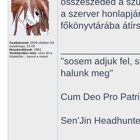
összeszeded a szü
a szerver honlapjá
főkönyvtárába átírsz
Csatlakozott:
2009 október 04
______________
(vasárnap), 21:03
Hozzászólások:
2861
Tartózkodási hely:
nézz fel a
háztetőre... lopom a neted
"sosem adjuk fel, 
halunk meg"
Cum Deo Pro Patria
Sen'Jin Headhunter