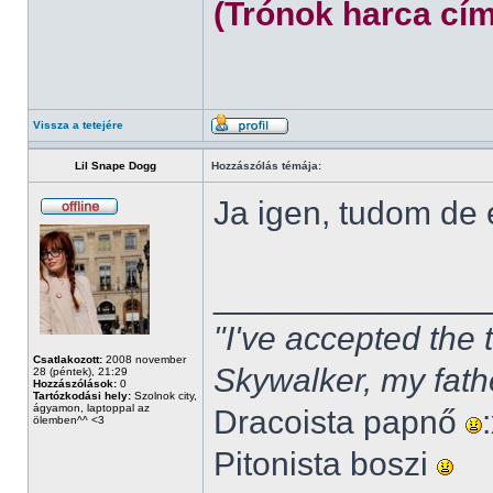
(Trónok harca cím
Vissza a tetejére
Lil Snape Dogg
Hozzászólás témája:
Ja igen, tudom de
______________
"I've accepted the
Csatlakozott:
2008 november
Skywalker, my fath
28 (péntek), 21:29
Hozzászólások:
0
Tartózkodási hely:
Szolnok city,
ágyamon, laptoppal az
Dracoista papnő
ölemben^^ <3
Pitonista boszi