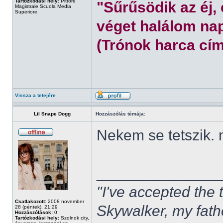
Tartózkodási hely:
Pittore
"Sűrűsödik az éj,
Magistrale Scuola Media
Superiore
véget halálom nap
(Trónok harca cím
Vissza a tetejére
Lil Snape Dogg
Hozzászólás témája:
Nekem se tetszik.
______________
"I've accepted the
Csatlakozott:
2008 november
Skywalker, my fath
28 (péntek), 21:29
Hozzászólások:
0
Tartózkodási hely:
Szolnok city,