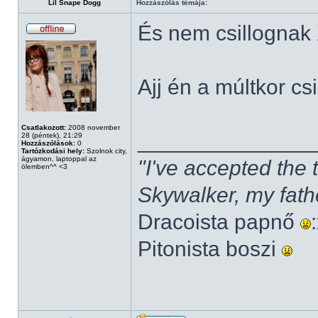
Lil Snape Dogg
Hozzászólás témája:
És nem csillognak
Ajj én a múltkor cs
Csatlakozott:
2008 november
______________
28 (péntek), 21:29
Hozzászólások:
0
Tartózkodási hely:
Szolnok city,
ágyamon, laptoppal az
"I've accepted the
ölemben^^ <3
Skywalker, my fath
Dracoista papnő
Pitonista boszi