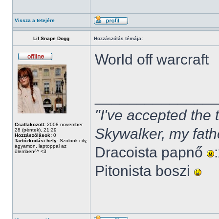
Vissza a tetejére
Lil Snape Dogg
Hozzászólás témája:
World off warcraft
______________
"I've accepted the
Csatlakozott:
2008 november
Skywalker, my fath
28 (péntek), 21:29
Hozzászólások:
0
Tartózkodási hely:
Szolnok city,
ágyamon, laptoppal az
Dracoista papnő
ölemben^^ <3
Pitonista boszi