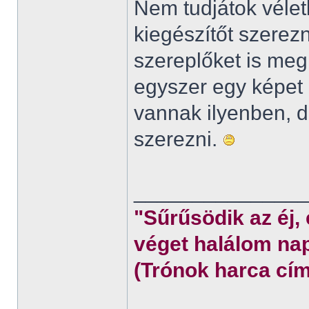
Nem tudjátok véletl
kiegészítőt szerez
szereplőket is meg
egyszer egy képet 
vannak ilyenben,
szerezni.
______________
"Sűrűsödik az éj,
véget halálom nap
(Trónok harca cím