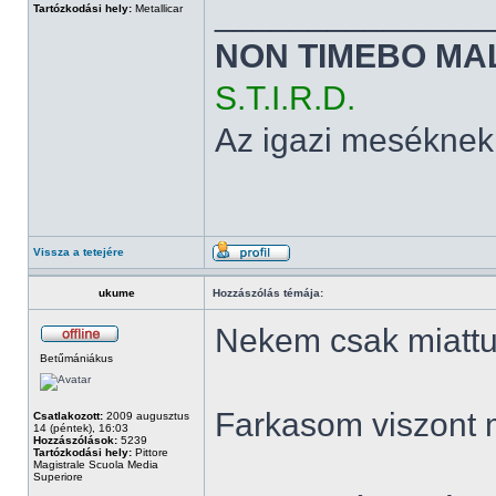
______________
Tartózkodási hely:
Metallicar
NON TIMEBO MA
S.T.I.R.D.
Az igazi meséknek
Vissza a tetejére
ukume
Hozzászólás témája:
Nekem csak miattuk
Betűmániákus
Farkasom viszont 
Csatlakozott:
2009 augusztus
14 (péntek), 16:03
Hozzászólások:
5239
Tartózkodási hely:
Pittore
Magistrale Scuola Media
Superiore