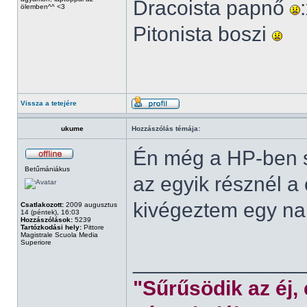
Dracoista papnő
ölemben^^ <3
Pitonista boszi
Vissza a tetejére
ukume
Hozzászólás témája:
Én még a HP-ben s
Betűmániákus
az egyik résznél a
kivégeztem egy nap
Csatlakozott:
2009 augusztus
14 (péntek), 16:03
Hozzászólások:
5239
Tartózkodási hely:
Pittore
Magistrale Scuola Media
Superiore
______________
"Sűrűsödik az éj,