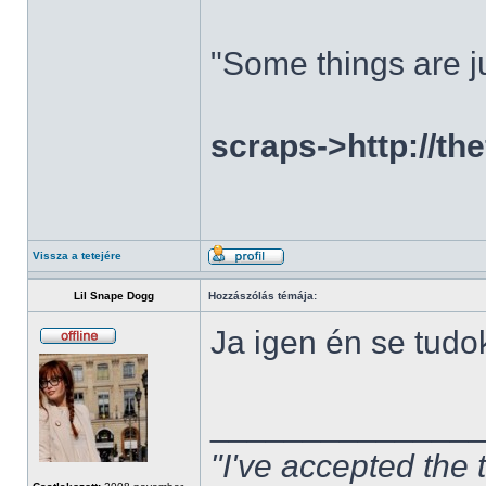
"Some things are ju
scraps->http://th
Vissza a tetejére
Lil Snape Dogg
Hozzászólás témája:
Ja igen én se tudo
______________
"I've accepted the