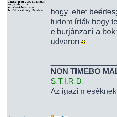
Csatlakozott:
2009 augusztus
10 (hétfő), 12:28
Hozzászólások:
1548
hogy lehet beédesg
Tartózkodási hely:
Metallicar
tudom írták hogy t
elburjánzani a bok
udvaron
______________
NON TIMEBO MA
S.T.I.R.D.
Az igazi meséknek