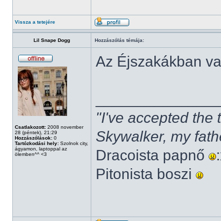
Vissza a tetejére
Lil Snape Dogg
Hozzászólás témája:
Az Éjszakákban v
______________
"I've accepted the
Csatlakozott:
2008 november
Skywalker, my fath
28 (péntek), 21:29
Hozzászólások:
0
Tartózkodási hely:
Szolnok city,
ágyamon, laptoppal az
Dracoista papnő
ölemben^^ <3
Pitonista boszi