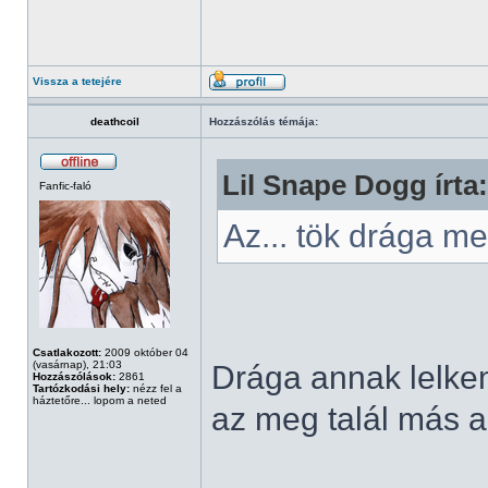
Vissza a tetejére
deathcoil
Hozzászólás témája:
Lil Snape Dogg írta:
Fanfic-faló
Az... tök drága 
Csatlakozott:
2009 október 04
(vasárnap), 21:03
Drága annak lelkem,
Hozzászólások:
2861
Tartózkodási hely:
nézz fel a
háztetőre... lopom a neted
az meg talál más al