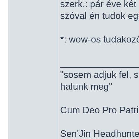
szerk.: pár éve ké
szóval én tudok e
*: wow-os tudakoz
______________
"sosem adjuk fel, 
halunk meg"
Cum Deo Pro Patria
Sen'Jin Headhunter