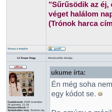
"Sűrűsödik az éj,
véget halálom nap
(Trónok harca cím
Vissza a tetejére
Lil Snape Dogg
Hozzászólás témája:
ukume írta:
Én még soha nem 
egy kódot se.
Csatlakozott:
2008 november
28 (péntek), 21:29
Hozzászólások:
0
Tartózkodási hely:
Szolnok city,