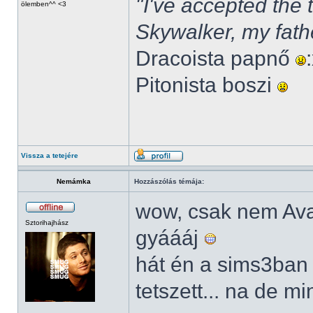
"I've accepted the
ölemben^^ <3
Skywalker, my fath
Dracoista papnő
Pitonista boszi
Vissza a tetejére
Nemámka
Hozzászólás témája:
wow, csak nem Av
Sztorihajhász
gyáááj
hát én a sims3ban
tetszett... na de m