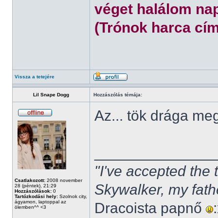
véget halálom nap
(Trónok harca cím
Vissza a tetejére
Lil Snape Dogg
Hozzászólás témája:
Az... tök drága m
______________
"I've accepted the
Csatlakozott:
2008 november
Skywalker, my fath
28 (péntek), 21:29
Hozzászólások:
0
Tartózkodási hely:
Szolnok city,
ágyamon, laptoppal az
Dracoista papnő
ölemben^^ <3