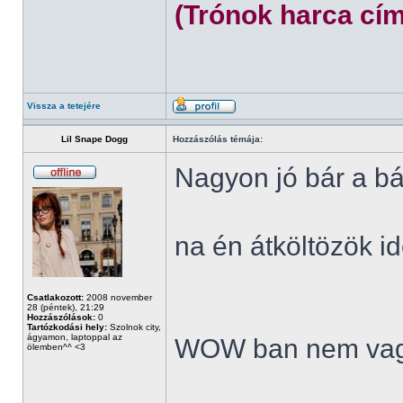
(Trónok harca cím
Vissza a tetejére
Lil Snape Dogg
Hozzászólás témája:
Nagyon jó bár a bá
na én átköltözök id
Csatlakozott:
2008 november
28 (péntek), 21:29
Hozzászólások:
0
Tartózkodási hely:
Szolnok city,
ágyamon, laptoppal az
WOW ban nem vag
ölemben^^ <3