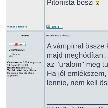
Pitonista boszi
Vissza a tetejére
ukume
Hozzászólás témája:
A vámpírral össze k
Betűmániákus
majd meghódítani. B
az "uralom" meg tu
Csatlakozott:
2009 augusztus
14 (péntek), 16:03
Hozzászólások:
5239
Tartózkodási hely:
Pittore
Ha jól emlékszem, 
Magistrale Scuola Media
Superiore
lennie, nem kell ö
______________