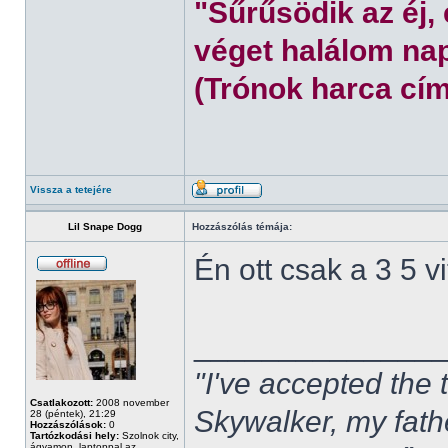
"Sűrűsödik az éj,
véget halálom nap
(Trónok harca cím
Vissza a tetejére
Lil Snape Dogg
Hozzászólás témája:
Én ott csak a 3 5 
______________
"I've accepted the
Csatlakozott:
2008 november
Skywalker, my fath
28 (péntek), 21:29
Hozzászólások:
0
Tartózkodási hely:
Szolnok city,
ágyamon, laptoppal az