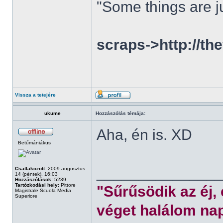
"Some things are ju
scraps->http://th
Vissza a tetejére
ukume
Hozzászólás témája:
Aha, én is. XD
Betűmániákus
______________
Csatlakozott:
2009 augusztus
14 (péntek), 16:03
Hozzászólások:
5239
Tartózkodási hely:
Pittore
"Sűrűsödik az éj,
Magistrale Scuola Media
Superiore
véget halálom nap