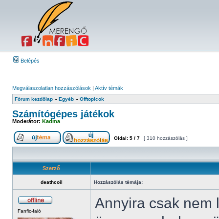
Belépés
Megválaszolatlan hozzászólások
|
Aktív témák
Fórum kezdőlap
»
Egyéb
»
Offtopicok
Számítógépes játékok
Moderátor:
Kadma
Oldal:
5
/
7
[ 310 hozzászólás ]
Szerző
deathcoil
Hozzászólás témája:
Annyira csak nem 
Fanfic-faló