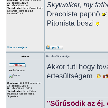
Csatlakozott:
2008 november
Skywalker, my fath
28 (péntek), 21:29
Hozzászólások:
0
Tartózkodási hely:
Szolnok city,
ágyamon, laptoppal az
Dracoista papnő
ölemben^^ <3
Pitonista boszi
Vissza a tetejére
ukume
Hozzászólás témája:
Akkor tuti hogy to
Betűmániákus
értesültségem.
Csatlakozott:
2009 augusztus
14 (péntek), 16:03
Hozzászólások:
5239
Tartózkodási hely:
Pittore
______________
Magistrale Scuola Media
Superiore
"Sűrűsödik az éj,