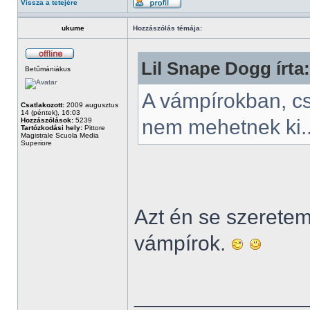
Vissza a tetejére
ukume
Hozzászólás témája:
Lil Snape Dogg írta:
Betűmániákus
A vámpírokban, c
Csatlakozott:
2009 augusztus
14 (péntek), 16:03
nem mehetnek ki.
Hozzászólások:
5239
Tartózkodási hely:
Pittore
Magistrale Scuola Media
Superiore
Azt én se szeretem.
vámpírok.
______________