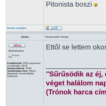
Pitonista boszi
Vissza a tetejére
ukume
Hozzászólás témája:
Ettől se lettem oko
Betűmániákus
______________
Csatlakozott:
2009 augusztus
14 (péntek), 16:03
Hozzászólások:
5239
Tartózkodási hely:
Pittore
"Sűrűsödik az éj,
Magistrale Scuola Media
Superiore
véget halálom nap
(Trónok harca cím