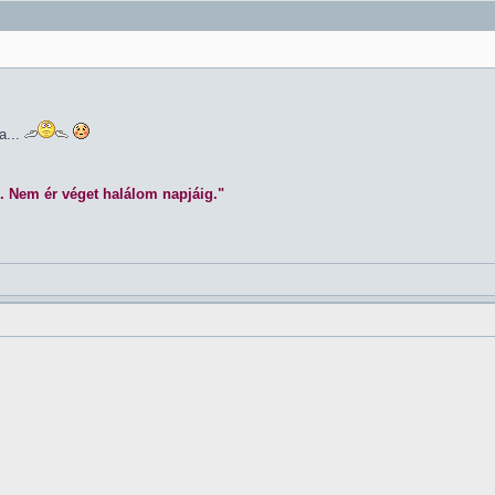
a...
. Nem ér véget halálom napjáig."