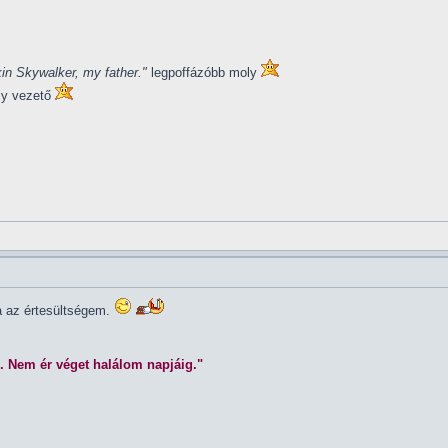
in Skywalker, my father."
legpoffázóbb moly
ly vezető
la az értesültségem.
. Nem ér véget halálom napjáig."