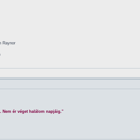
im Raynor
m
. Nem ér véget halálom napjáig."