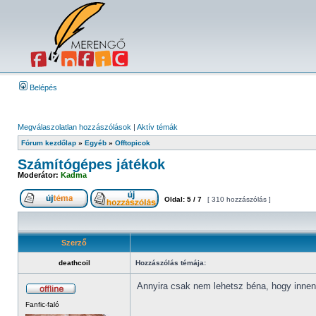
Belépés
Megválaszolatlan hozzászólások
|
Aktív témák
Fórum kezdőlap
»
Egyéb
»
Offtopicok
Számítógépes játékok
Moderátor:
Kadma
Oldal:
5
/
7
[ 310 hozzászólás ]
Szerző
deathcoil
Hozzászólás témája:
Annyira csak nem lehetsz béna, hogy innen-
Fanfic-faló
_________________