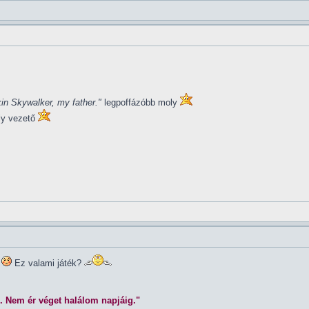
in Skywalker, my father."
legpoffázóbb moly
ly vezető
Ez valami játék?
. Nem ér véget halálom napjáig."