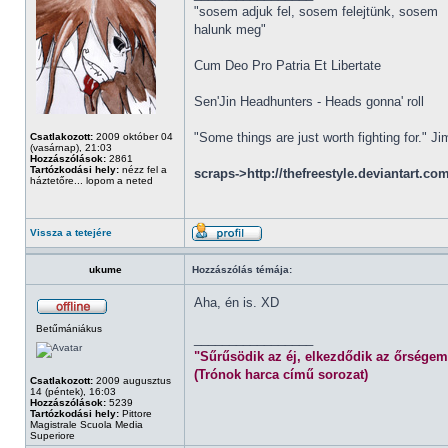
"sosem adjuk fel, sosem felejtünk, sosem
halunk meg"
Cum Deo Pro Patria Et Libertate
Sen'Jin Headhunters - Heads gonna' roll
"Some things are just worth fighting for." J
Csatlakozott:
2009 október 04
(vasárnap), 21:03
Hozzászólások:
2861
Tartózkodási hely:
nézz fel a
scraps->http://thefreestyle.deviantart.co
háztetőre... lopom a neted
Vissza a tetejére
ukume
Hozzászólás témája:
Aha, én is. XD
Betűmániákus
_________________
"Sűrűsödik az éj, elkezdődik az őrségem
(Trónok harca című sorozat)
Csatlakozott:
2009 augusztus
14 (péntek), 16:03
Hozzászólások:
5239
Tartózkodási hely:
Pittore
Magistrale Scuola Media
Superiore