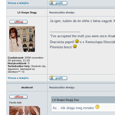
Vissza a tetejére
Lil Snape Dogg
Hozzászólás témája:
Ja igen, tudom de én ehhe z béna vagyok 
_________________
"I've accepted the truth you were once Anak
Dracoista papnő
:x:x Keresztapa főosztá
Pitonista boszi
Csatlakozott:
2008 november
28 (péntek), 21:29
Hozzászólások:
0
Tartózkodási hely:
Szolnok city,
ágyamon, laptoppal az
ölemben^^ <3
Vissza a tetejére
deathcoil
Hozzászólás témája:
Lil Snape Dogg írta:
Fanfic-faló
Az... tök drága meg minden