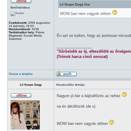
Lil Snape Dogg írta:
Betűmániákus
WOW ban nem vagyok otthon
Csatlakozott:
2009 augusztus
14 (péntek), 16:03
Hozzászólások:
5239
Tartózkodási hely:
Pittore
Én azt se tudom, hogy az pontosan micsod
Magistrale Scuola Media
Superiore
_________________
"Sűrűsödik az éj, elkezdődik az őrségem
(Trónok harca című sorozat)
Vissza a tetejére
Lil Snape Dogg
Hozzászólás témája:
Nagyon jó bár a bájitalfőzés az nehéz
na én átköltözök ide x)
WOW ban nem vagyok otthon