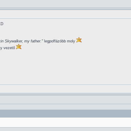
XD
in Skywalker, my father."
legpoffázóbb moly
ly vezető