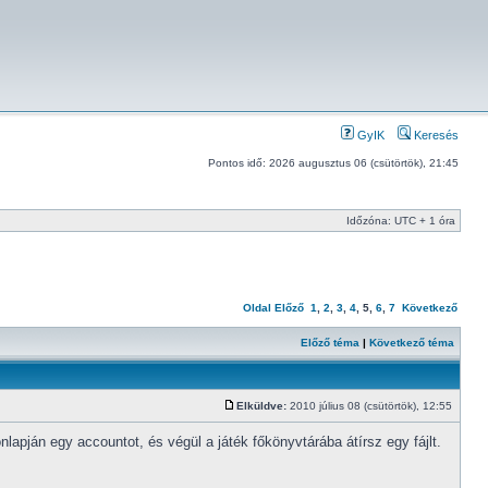
GyIK
Keresés
Pontos idő: 2026 augusztus 06 (csütörtök), 21:45
Időzóna: UTC + 1 óra
Oldal
Előző
1
,
2
,
3
,
4
,
5
,
6
,
7
Következő
Előző téma
|
Következő téma
Elküldve:
2010 július 08 (csütörtök), 12:55
pján egy accountot, és végül a játék főkönyvtárába átírsz egy fájlt.