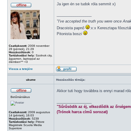
Ja igen én se tudok róla semmit x)
_________________
"I've accepted the truth you were once Anak
Dracoista papnő
:x:x Keresztapa főosztá
Pitonista boszi
Csatlakozott:
2008 november
28 (péntek), 21:29
Hozzászólások:
0
Tartózkodási hely:
Szolnok city,
ágyamon, laptoppal az
ölemben^^ <3
Vissza a tetejére
ukume
Hozzászólás témája:
Akkor tuti hogy továbbra is ennyi marad ró
Betűmániákus
_________________
"Sűrűsödik az éj, elkezdődik az őrségem
(Trónok harca című sorozat)
Csatlakozott:
2009 augusztus
14 (péntek), 16:03
Hozzászólások:
5239
Tartózkodási hely:
Pittore
Magistrale Scuola Media
Superiore