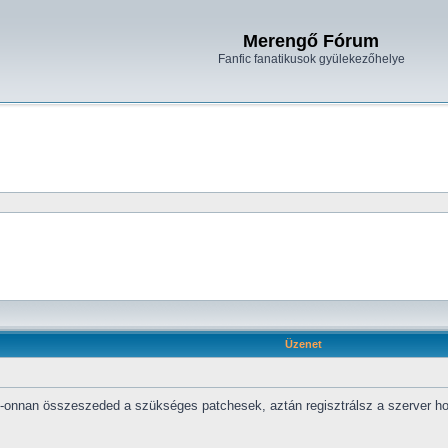
Merengő Fórum
Fanfic fanatikusok gyülekezőhelye
Üzenet
onnan összeszeded a szükséges patchesek, aztán regisztrálsz a szerver honla