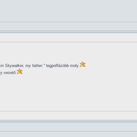
in Skywalker, my father."
legpoffázóbb moly
ly vezető