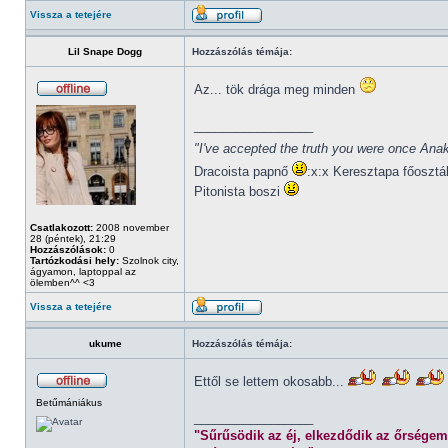
Vissza a tetejére
Lil Snape Dogg
Hozzászólás témája:
Az... tök drága meg minden
_________________
"I've accepted the truth you were once Anak
Dracoista papnő
:x:x Keresztapa főosztá
Pitonista boszi
Csatlakozott:
2008 november
28 (péntek), 21:29
Hozzászólások:
0
Tartózkodási hely:
Szolnok city,
ágyamon, laptoppal az
ölemben^^ <3
Vissza a tetejére
ukume
Hozzászólás témája:
Ettől se lettem okosabb...
Betűmániákus
_________________
"Sűrűsödik az éj, elkezdődik az őrségem