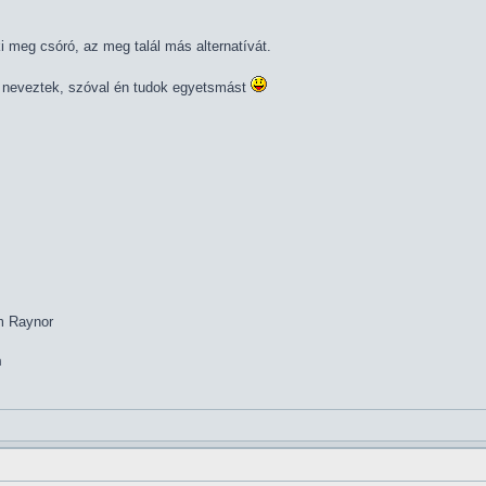
ki meg csóró, az meg talál más alternatívát.
* neveztek, szóval én tudok egyetsmást
im Raynor
m