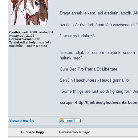
Drága annak lelkem, aki eredetin játszik. A
szerk.: pár éve két lábon járó wowheadnek
Csatlakozott:
2009 október 04
*: wow-os tudakozó
(vasárnap), 21:03
Hozzászólások:
2861
Tartózkodási hely:
nézz fel a
háztetőre... lopom a neted
_________________
"sosem adjuk fel, sosem felejtünk, sosem
halunk meg"
Cum Deo Pro Patria Et Libertate
Sen'Jin Headhunters - Heads gonna' roll
"Some things are just worth fighting for." J
scraps->http://thefreestyle.deviantart.co
Vissza a tetejére
Lil Snape Dogg
Hozzászólás témája: