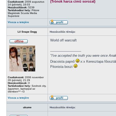
(Trónok harca című sorozat)
Csatlakozott:
2009 augusztus
14 (péntek), 16:03
Hozzászólások:
5239
Tartózkodási hely:
Pittore
Magistrale Scuola Media
Superiore
Vissza a tetejére
Lil Snape Dogg
Hozzászólás témája:
World off warcraft
_________________
"I've accepted the truth you were once Anak
Dracoista papnő
:x:x Keresztapa főosztá
Pitonista boszi
Csatlakozott:
2008 november
28 (péntek), 21:29
Hozzászólások:
0
Tartózkodási hely:
Szolnok city,
ágyamon, laptoppal az
ölemben^^ <3
Vissza a tetejére
ukume
Hozzászólás témája: