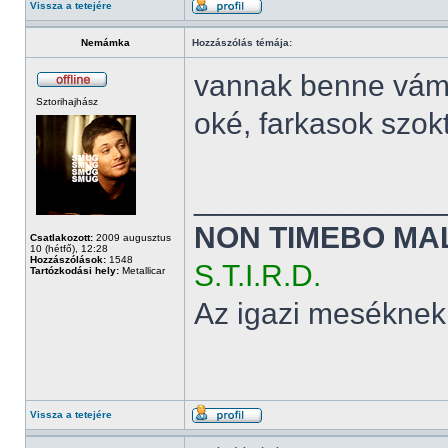
Vissza a tetejére
Nemámka
Hozzászólás témája:
vannak benne vám
Sztorihajhász
oké, farkasok szok
______________
NON TIMEBO MA
Csatlakozott:
2009 augusztus
10 (hétfő), 12:28
Hozzászólások:
1548
S.T.I.R.D.
Tartózkodási hely:
Metallicar
Az igazi meséknek
Vissza a tetejére