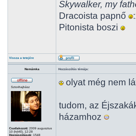
Skywalker, my fath
Dracoista papnő
Pitonista boszi
Vissza a tetejére
Nemámka
Hozzászólás témája:
olyat még nem lá
Sztorihajhász
tudom, az Éjszak
házamhoz
Csatlakozott:
2009 augusztus
10 (hétfő), 12:28
Hozzászólások:
1548