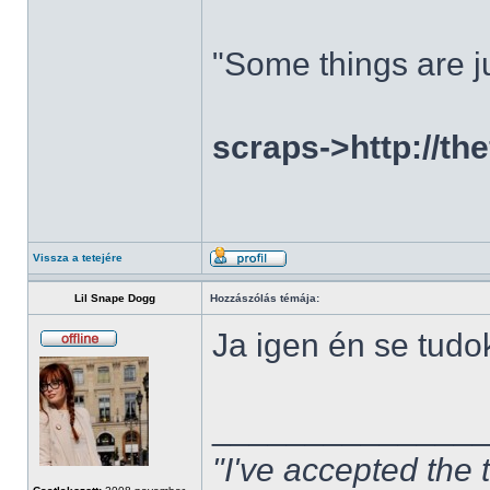
"Some things are ju
scraps->http://th
Vissza a tetejére
Lil Snape Dogg
Hozzászólás témája:
Ja igen én se tudo
______________
"I've accepted the