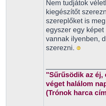
Nem tudjátok véletl
kiegészítőt szerez
szereplőket is meg
egyszer egy képet 
vannak ilyenben,
szerezni.
______________
"Sűrűsödik az éj,
véget halálom nap
(Trónok harca cím