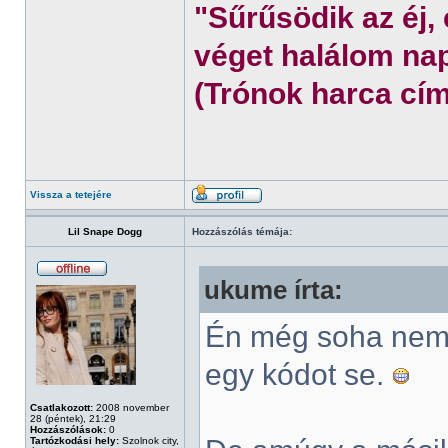
"Sűrűsödik az éj,
véget halálom nap
(Trónok harca cím
Vissza a tetejére
Lil Snape Dogg
Hozzászólás témája:
ukume írta:
Én még soha nem 
egy kódot se.
Csatlakozott:
2008 november
28 (péntek), 21:29
Hozzászólások:
0
Tartózkodási hely:
Szolnok city,