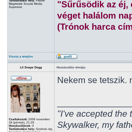
Tartózkodási hely:
Pittore
"Sűrűsödik az éj,
Magistrale Scuola Media
Superiore
véget halálom nap
(Trónok harca cím
Vissza a tetejére
Lil Snape Dogg
Hozzászólás témája:
Nekem se tetszik.
______________
"I've accepted the
Csatlakozott:
2008 november
Skywalker, my fath
28 (péntek), 21:29
Hozzászólások:
0
Tartózkodási hely:
Szolnok city,