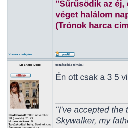
"Sűrűsödik az éj,
véget halálom nap
(Trónok harca cím
Vissza a tetejére
Lil Snape Dogg
Hozzászólás témája:
Én ott csak a 3 5 
______________
"I've accepted the
Csatlakozott:
2008 november
Skywalker, my fath
28 (péntek), 21:29
Hozzászólások:
0
Tartózkodási hely:
Szolnok city,
ágyamon, laptoppal az