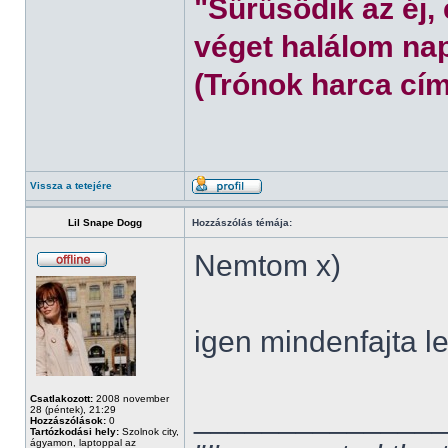
"Sűrűsödik az éj,
véget halálom nap
(Trónok harca cím
Vissza a tetejére
Lil Snape Dogg
Hozzászólás témája:
Nemtom x)
igen mindenfajta l
Csatlakozott:
2008 november
______________
28 (péntek), 21:29
Hozzászólások:
0
Tartózkodási hely:
Szolnok city,
ágyamon, laptoppal az