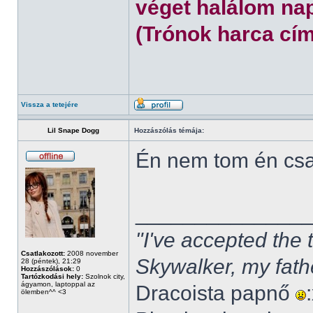
véget halálom nap
(Trónok harca cím
Vissza a tetejére
Lil Snape Dogg
Hozzászólás témája:
Én nem tom én cs
______________
"I've accepted the
Csatlakozott:
2008 november
Skywalker, my fath
28 (péntek), 21:29
Hozzászólások:
0
Tartózkodási hely:
Szolnok city,
ágyamon, laptoppal az
Dracoista papnő
ölemben^^ <3