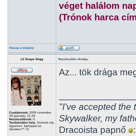
véget halálom nap
(Trónok harca cím
Vissza a tetejére
Lil Snape Dogg
Hozzászólás témája:
Az... tök drága m
______________
"I've accepted the
Csatlakozott:
2008 november
Skywalker, my fath
28 (péntek), 21:29
Hozzászólások:
0
Tartózkodási hely:
Szolnok city,
ágyamon, laptoppal az
Dracoista papnő
ölemben^^ <3