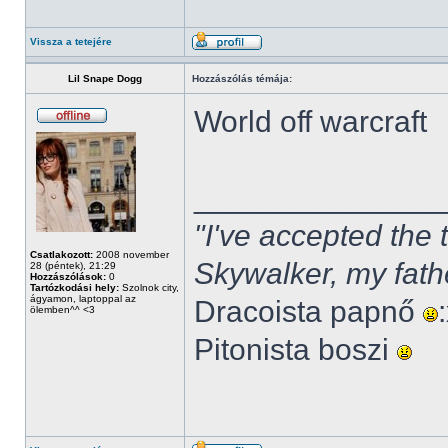
Vissza a tetejére
Lil Snape Dogg
Hozzászólás témája:
World off warcraft
______________
"I've accepted the
Csatlakozott:
2008 november
Skywalker, my fath
28 (péntek), 21:29
Hozzászólások:
0
Tartózkodási hely:
Szolnok city,
ágyamon, laptoppal az
Dracoista papnő
ölemben^^ <3
Pitonista boszi