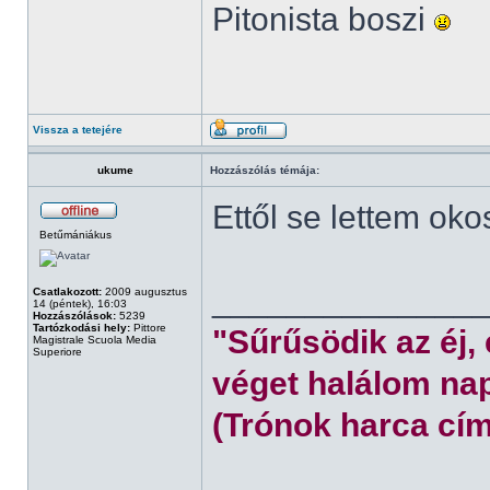
Pitonista boszi
Vissza a tetejére
ukume
Hozzászólás témája:
Ettől se lettem oko
Betűmániákus
______________
Csatlakozott:
2009 augusztus
14 (péntek), 16:03
Hozzászólások:
5239
Tartózkodási hely:
Pittore
"Sűrűsödik az éj,
Magistrale Scuola Media
Superiore
véget halálom nap
(Trónok harca cím