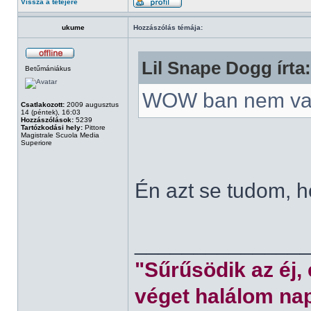
Vissza a tetejére
ukume
Hozzászólás témája:
Lil Snape Dogg írta:
Betűmániákus
WOW ban nem va
Csatlakozott:
2009 augusztus
14 (péntek), 16:03
Hozzászólások:
5239
Tartózkodási hely:
Pittore
Magistrale Scuola Media
Superiore
Én azt se tudom, 
______________
"Sűrűsödik az éj,
véget halálom nap