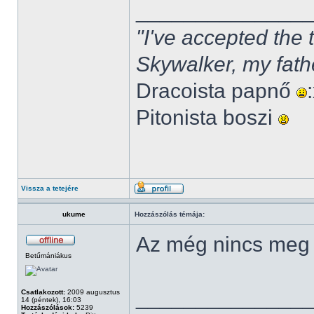
______________
"I've accepted the
Skywalker, my fath
Dracoista papnő
Pitonista boszi
Vissza a tetejére
ukume
Hozzászólás témája:
Az még nincs meg
Betűmániákus
______________
Csatlakozott:
2009 augusztus
14 (péntek), 16:03
Hozzászólások:
5239