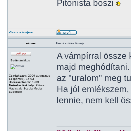
Pitonista boszi
Vissza a tetejére
ukume
Hozzászólás témája:
A vámpírral össze k
Betűmániákus
majd meghódítani. B
az "uralom" meg tu
Csatlakozott:
2009 augusztus
14 (péntek), 16:03
Hozzászólások:
5239
Tartózkodási hely:
Pittore
Ha jól emlékszem, 
Magistrale Scuola Media
Superiore
lennie, nem kell ö
______________