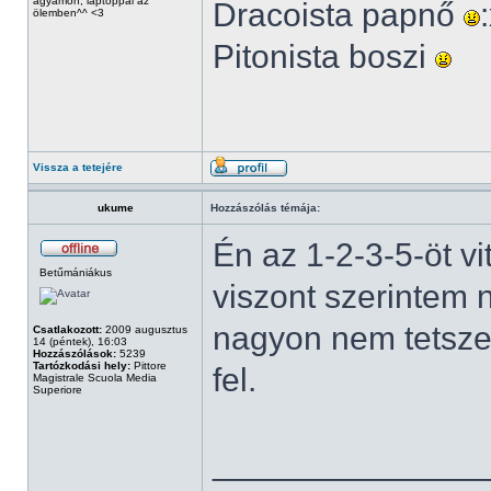
ágyamon, laptoppal az
Dracoista papnő
ölemben^^ <3
Pitonista boszi
Vissza a tetejére
ukume
Hozzászólás témája:
Én az 1-2-3-5-öt v
Betűmániákus
viszont szerintem
nagyon nem tetszet
Csatlakozott:
2009 augusztus
14 (péntek), 16:03
Hozzászólások:
5239
Tartózkodási hely:
Pittore
fel.
Magistrale Scuola Media
Superiore
______________