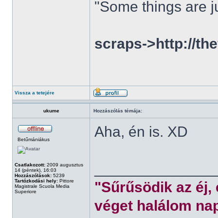
"Some things are ju
scraps->http://th
Vissza a tetejére
ukume
Hozzászólás témája:
Aha, én is. XD
Betűmániákus
______________
Csatlakozott:
2009 augusztus
14 (péntek), 16:03
Hozzászólások:
5239
Tartózkodási hely:
Pittore
"Sűrűsödik az éj,
Magistrale Scuola Media
Superiore
véget halálom nap