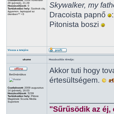
Csatlakozott:
2008 november
Skywalker, my fath
28 (péntek), 21:29
Hozzászólások:
0
Tartózkodási hely:
Szolnok city,
ágyamon, laptoppal az
Dracoista papnő
ölemben^^ <3
Pitonista boszi
Vissza a tetejére
ukume
Hozzászólás témája:
Akkor tuti hogy to
Betűmániákus
értesültségem.
Csatlakozott:
2009 augusztus
14 (péntek), 16:03
Hozzászólások:
5239
Tartózkodási hely:
Pittore
______________
Magistrale Scuola Media
Superiore
"Sűrűsödik az éj,