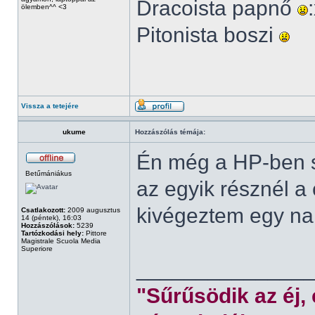
Dracoista papnő
ölemben^^ <3
Pitonista boszi
Vissza a tetejére
ukume
Hozzászólás témája:
Én még a HP-ben s
Betűmániákus
az egyik résznél a
kivégeztem egy nap
Csatlakozott:
2009 augusztus
14 (péntek), 16:03
Hozzászólások:
5239
Tartózkodási hely:
Pittore
Magistrale Scuola Media
Superiore
______________
"Sűrűsödik az éj,