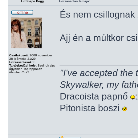
Lil Snape Dogg
Hozzászólás témája:
És nem csillognak
Ajj én a múltkor cs
Csatlakozott:
2008 november
______________
28 (péntek), 21:29
Hozzászólások:
0
Tartózkodási hely:
Szolnok city,
ágyamon, laptoppal az
"I've accepted the
ölemben^^ <3
Skywalker, my fath
Dracoista papnő
Pitonista boszi