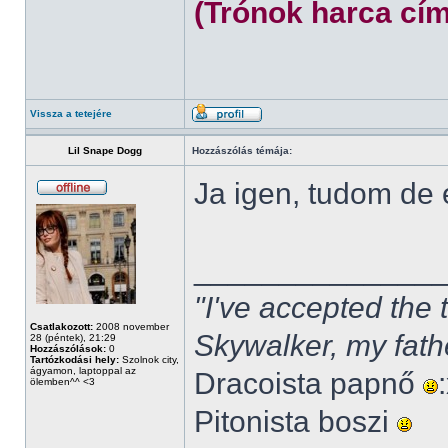
(Trónok harca cím
Vissza a tetejére
Lil Snape Dogg
Hozzászólás témája:
Ja igen, tudom de
______________
"I've accepted the
Csatlakozott:
2008 november
Skywalker, my fath
28 (péntek), 21:29
Hozzászólások:
0
Tartózkodási hely:
Szolnok city,
ágyamon, laptoppal az
Dracoista papnő
ölemben^^ <3
Pitonista boszi