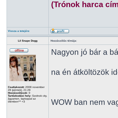
(Trónok harca cím
Vissza a tetejére
Lil Snape Dogg
Hozzászólás témája:
Nagyon jó bár a bá
na én átköltözök id
Csatlakozott:
2008 november
28 (péntek), 21:29
Hozzászólások:
0
Tartózkodási hely:
Szolnok city,
ágyamon, laptoppal az
WOW ban nem vag
ölemben^^ <3