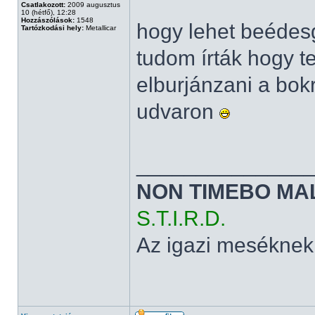
Csatlakozott:
2009 augusztus
10 (hétfő), 12:28
Hozzászólások:
1548
hogy lehet beédesg
Tartózkodási hely:
Metallicar
tudom írták hogy t
elburjánzani a bok
udvaron
______________
NON TIMEBO MA
S.T.I.R.D.
Az igazi meséknek