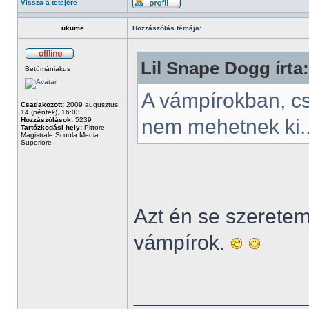
Vissza a tetejére
ukume
Hozzászólás témája:
Lil Snape Dogg írta:
Betűmániákus
A vámpírokban, c
Csatlakozott:
2009 augusztus
14 (péntek), 16:03
nem mehetnek ki.
Hozzászólások:
5239
Tartózkodási hely:
Pittore
Magistrale Scuola Media
Superiore
Azt én se szeretem.
vámpírok.
______________