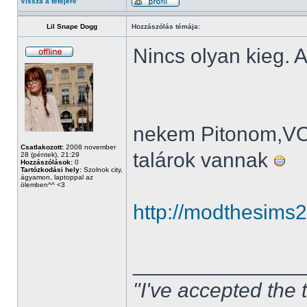
Vissza a tetejére
Lil Snape Dogg
Hozzászólás témája:
Nincs olyan kieg. A
nekem Pitonom,V
Csatlakozott:
2008 november
talárok vannak
28 (péntek), 21:29
Hozzászólások:
0
Tartózkodási hely:
Szolnok city,
ágyamon, laptoppal az
ölemben^^ <3
http://modthesims
______________
"I've accepted the