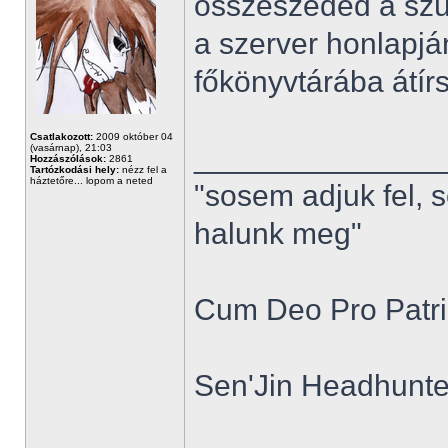
összeszeded a szü
a szerver honlapjá
főkönyvtárába átírsz
Csatlakozott:
2009 október 04
______________
(vasárnap), 21:03
Hozzászólások:
2861
Tartózkodási hely:
nézz fel a
háztetőre... lopom a neted
"sosem adjuk fel, 
halunk meg"
Cum Deo Pro Patria
Sen'Jin Headhunter