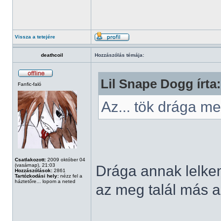
Vissza a tetejére
deathcoil
Hozzászólás témája:
Lil Snape Dogg írta:
Fanfic-faló
Az... tök drága 
Csatlakozott:
2009 október 04
(vasárnap), 21:03
Drága annak lelkem,
Hozzászólások:
2861
Tartózkodási hely:
nézz fel a
háztetőre... lopom a neted
az meg talál más al