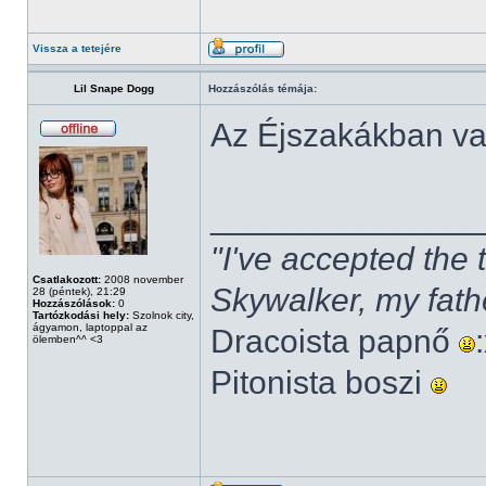
Vissza a tetejére
Lil Snape Dogg
Hozzászólás témája:
Az Éjszakákban v
______________
"I've accepted the
Csatlakozott:
2008 november
Skywalker, my fath
28 (péntek), 21:29
Hozzászólások:
0
Tartózkodási hely:
Szolnok city,
ágyamon, laptoppal az
Dracoista papnő
ölemben^^ <3
Pitonista boszi