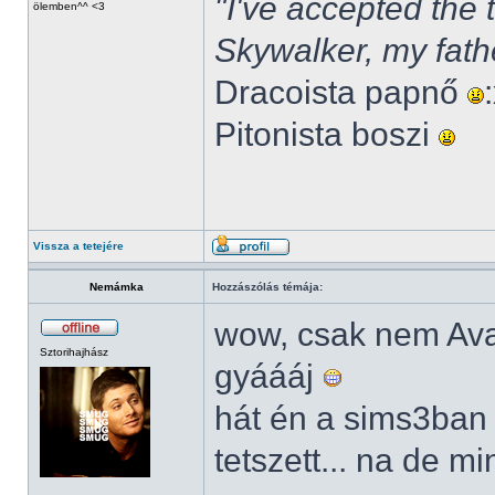
"I've accepted the
ölemben^^ <3
Skywalker, my fath
Dracoista papnő
Pitonista boszi
Vissza a tetejére
Nemámka
Hozzászólás témája:
wow, csak nem Av
Sztorihajhász
gyáááj
hát én a sims3ban
tetszett... na de m