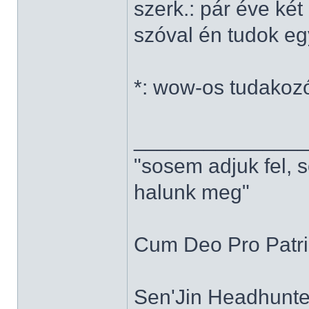
szerk.: pár éve ké
szóval én tudok e
*: wow-os tudakoz
______________
"sosem adjuk fel, 
halunk meg"
Cum Deo Pro Patria
Sen'Jin Headhunter