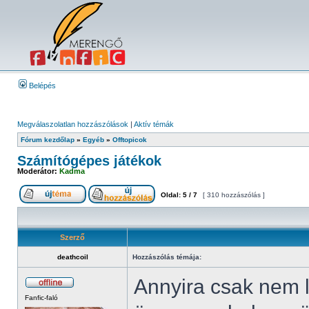
Belépés
Megválaszolatlan hozzászólások
|
Aktív témák
Fórum kezdőlap
»
Egyéb
»
Offtopicok
Számítógépes játékok
Moderátor:
Kadma
Oldal:
5
/
7
[ 310 hozzászólás ]
Szerző
deathcoil
Hozzászólás témája:
Annyira csak nem 
Fanfic-faló