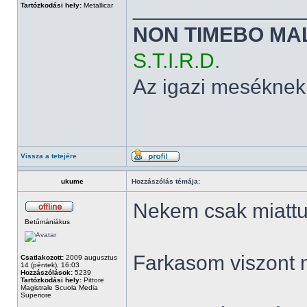
______________
Tartózkodási hely:
Metallicar
NON TIMEBO MA
S.T.I.R.D.
Az igazi meséknek
Vissza a tetejére
ukume
Hozzászólás témája:
Nekem csak miattuk
Betűmániákus
Farkasom viszont 
Csatlakozott:
2009 augusztus
14 (péntek), 16:03
Hozzászólások:
5239
Tartózkodási hely:
Pittore
Magistrale Scuola Media
Superiore