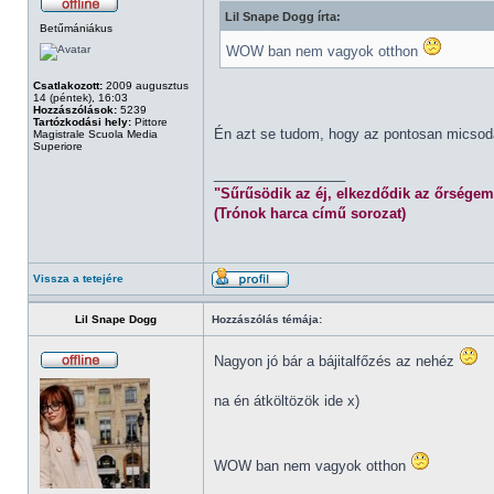
Lil Snape Dogg írta:
Betűmániákus
WOW ban nem vagyok otthon
Csatlakozott:
2009 augusztus
14 (péntek), 16:03
Hozzászólások:
5239
Tartózkodási hely:
Pittore
Én azt se tudom, hogy az pontosan micsod
Magistrale Scuola Media
Superiore
_________________
"Sűrűsödik az éj, elkezdődik az őrségem
(Trónok harca című sorozat)
Vissza a tetejére
Lil Snape Dogg
Hozzászólás témája:
Nagyon jó bár a bájitalfőzés az nehéz
na én átköltözök ide x)
WOW ban nem vagyok otthon