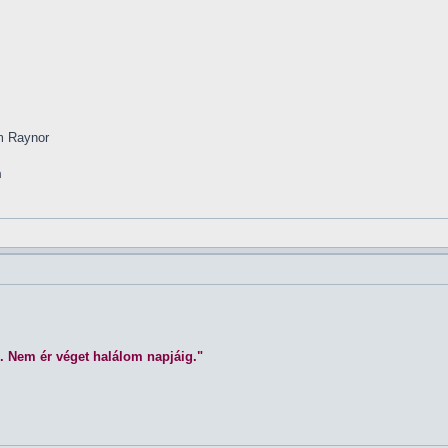
im Raynor
m
. Nem ér véget halálom napjáig."