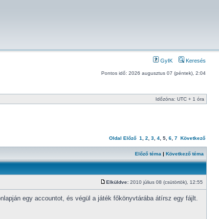
GyIK
Keresés
Pontos idő: 2026 augusztus 07 (péntek), 2:04
Időzóna: UTC + 1 óra
Oldal
Előző
1
,
2
,
3
,
4
,
5
,
6
,
7
Következő
Előző téma
|
Következő téma
Elküldve:
2010 július 08 (csütörtök), 12:55
pján egy accountot, és végül a játék főkönyvtárába átírsz egy fájlt.