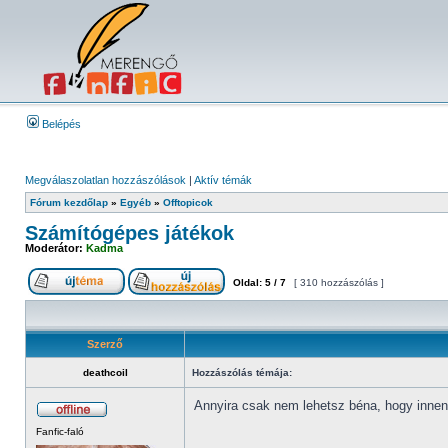
Belépés
Megválaszolatlan hozzászólások
|
Aktív témák
Fórum kezdőlap
»
Egyéb
»
Offtopicok
Számítógépes játékok
Moderátor:
Kadma
Oldal:
5
/
7
[ 310 hozzászólás ]
Szerző
deathcoil
Hozzászólás témája:
Annyira csak nem lehetsz béna, hogy innen-
Fanfic-faló
_________________