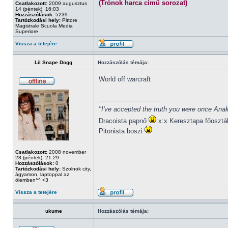
(Trónok harca című sorozat)
Csatlakozott:
2009 augusztus
14 (péntek), 16:03
Hozzászólások:
5239
Tartózkodási hely:
Pittore
Magistrale Scuola Media
Superiore
Vissza a tetejére
Lil Snape Dogg
Hozzászólás témája:
World off warcraft
_________________
"I've accepted the truth you were once Anak
Dracoista papnő
:x:x Keresztapa főosztá
Pitonista boszi
Csatlakozott:
2008 november
28 (péntek), 21:29
Hozzászólások:
0
Tartózkodási hely:
Szolnok city,
ágyamon, laptoppal az
ölemben^^ <3
Vissza a tetejére
ukume
Hozzászólás témája: