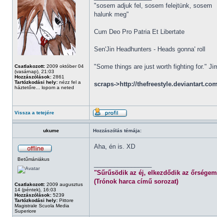
"sosem adjuk fel, sosem felejtünk, sosem
halunk meg"
Cum Deo Pro Patria Et Libertate
Sen'Jin Headhunters - Heads gonna' roll
"Some things are just worth fighting for." J
Csatlakozott:
2009 október 04
(vasárnap), 21:03
Hozzászólások:
2861
Tartózkodási hely:
nézz fel a
scraps->http://thefreestyle.deviantart.co
háztetőre... lopom a neted
Vissza a tetejére
ukume
Hozzászólás témája:
Aha, én is. XD
Betűmániákus
_________________
"Sűrűsödik az éj, elkezdődik az őrségem
(Trónok harca című sorozat)
Csatlakozott:
2009 augusztus
14 (péntek), 16:03
Hozzászólások:
5239
Tartózkodási hely:
Pittore
Magistrale Scuola Media
Superiore