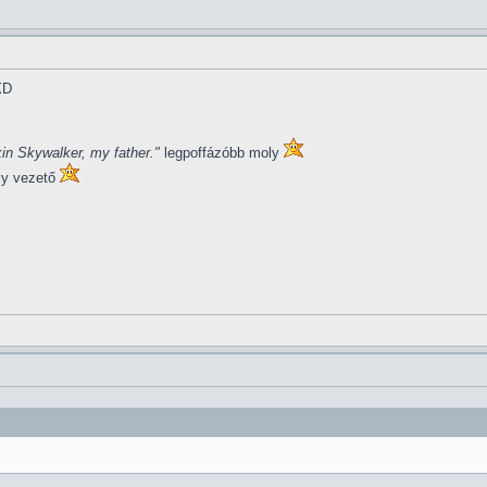
XD
in Skywalker, my father."
legpoffázóbb moly
ly vezető