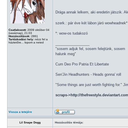
Drága annak lelkem, aki eredetin játszik. A
szerk.: pár éve két lábon járó wowheadnek
Csatlakozott:
2009 október 04
*: wow-os tudakozó
(vasárnap), 21:03
Hozzászólások:
2861
Tartózkodási hely:
nézz fel a
háztetőre... lopom a neted
_________________
"sosem adjuk fel, sosem felejtünk, sosem
halunk meg"
Cum Deo Pro Patria Et Libertate
Sen'Jin Headhunters - Heads gonna' roll
"Some things are just worth fighting for." J
scraps->http://thefreestyle.deviantart.co
Vissza a tetejére
Lil Snape Dogg
Hozzászólás témája: