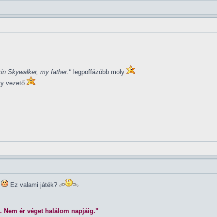
in Skywalker, my father."
legpoffázóbb moly
ly vezető
Ez valami játék?
. Nem ér véget halálom napjáig."