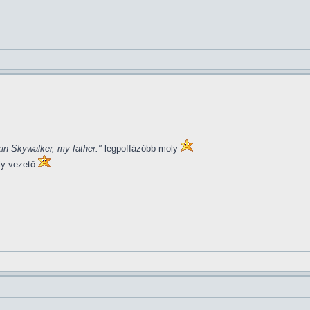
in Skywalker, my father."
legpoffázóbb moly
ly vezető