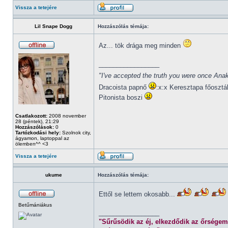
Vissza a tetejére
Lil Snape Dogg
Hozzászólás témája:
Az... tök drága meg minden
_________________
"I've accepted the truth you were once Anak
Dracoista papnő
:x:x Keresztapa főosztá
Pitonista boszi
Csatlakozott:
2008 november
28 (péntek), 21:29
Hozzászólások:
0
Tartózkodási hely:
Szolnok city,
ágyamon, laptoppal az
ölemben^^ <3
Vissza a tetejére
ukume
Hozzászólás témája:
Ettől se lettem okosabb...
Betűmániákus
_________________
"Sűrűsödik az éj, elkezdődik az őrségem