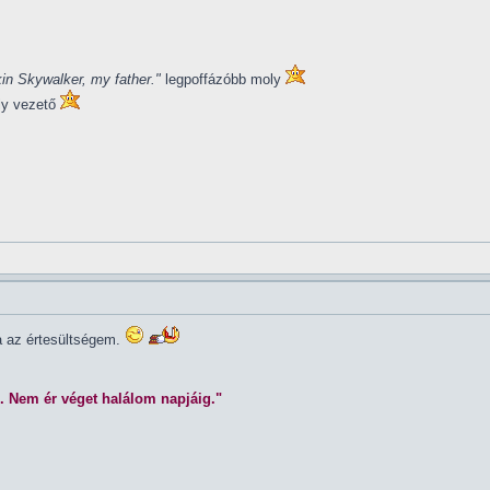
in Skywalker, my father."
legpoffázóbb moly
ly vezető
la az értesültségem.
. Nem ér véget halálom napjáig."