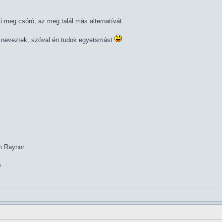
ki meg csóró, az meg talál más alternatívát.
* neveztek, szóval én tudok egyetsmást
im Raynor
m