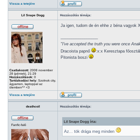
Vissza a tetejére
Lil Snape Dogg
Hozzászólás témája:
Ja igen, tudom de én ehhe z béna vagyok 
_________________
"I've accepted the truth you were once Anak
Dracoista papnő
:x:x Keresztapa főosztá
Pitonista boszi
Csatlakozott:
2008 november
28 (péntek), 21:29
Hozzászólások:
0
Tartózkodási hely:
Szolnok city,
ágyamon, laptoppal az
ölemben^^ <3
Vissza a tetejére
deathcoil
Hozzászólás témája:
Lil Snape Dogg írta:
Fanfic-faló
Az... tök drága meg minden