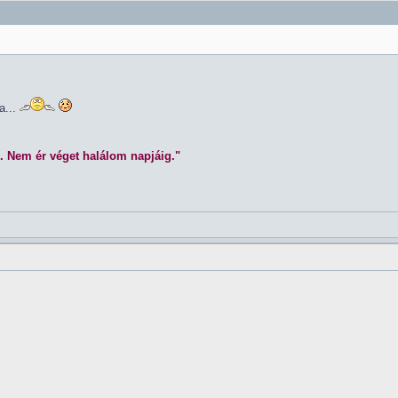
a...
. Nem ér véget halálom napjáig."