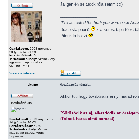
Ja igen én se tudok róla semmit x)
_________________
"I've accepted the truth you were once Anak
Dracoista papnő
:x:x Keresztapa főosztá
Pitonista boszi
Csatlakozott:
2008 november
28 (péntek), 21:29
Hozzászólások:
0
Tartózkodási hely:
Szolnok city,
ágyamon, laptoppal az
ölemben^^ <3
Vissza a tetejére
ukume
Hozzászólás témája:
Akkor tuti hogy továbbra is ennyi marad ró
Betűmániákus
_________________
"Sűrűsödik az éj, elkezdődik az őrségem
(Trónok harca című sorozat)
Csatlakozott:
2009 augusztus
14 (péntek), 16:03
Hozzászólások:
5239
Tartózkodási hely:
Pittore
Magistrale Scuola Media
Superiore