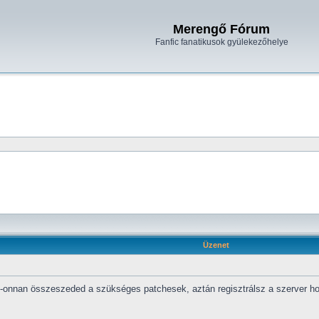
Merengő Fórum
Fanfic fanatikusok gyülekezőhelye
Üzenet
onnan összeszeded a szükséges patchesek, aztán regisztrálsz a szerver honla