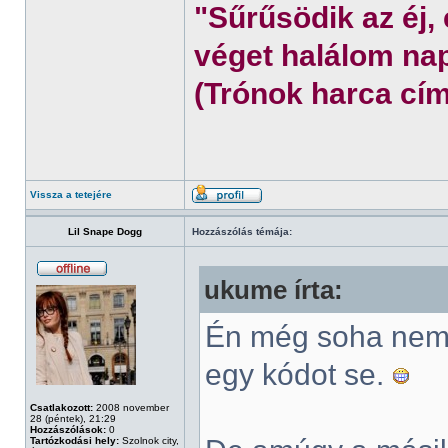
"Sűrűsödik az éj,
véget halálom nap
(Trónok harca cím
Vissza a tetejére
Lil Snape Dogg
Hozzászólás témája:
ukume írta:
Én még soha nem 
egy kódot se.
Csatlakozott:
2008 november
28 (péntek), 21:29
Hozzászólások:
0
Tartózkodási hely:
Szolnok city,