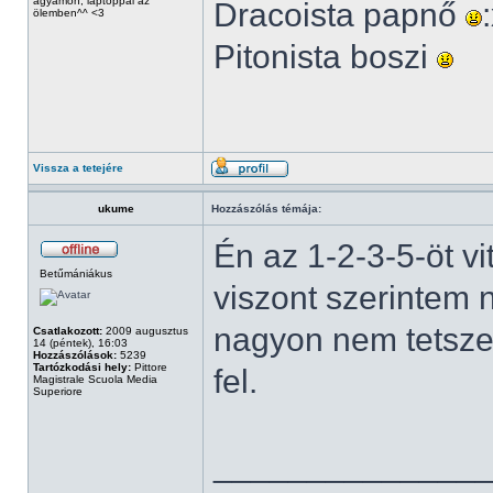
ágyamon, laptoppal az
Dracoista papnő
ölemben^^ <3
Pitonista boszi
Vissza a tetejére
ukume
Hozzászólás témája:
Én az 1-2-3-5-öt v
Betűmániákus
viszont szerintem
nagyon nem tetszet
Csatlakozott:
2009 augusztus
14 (péntek), 16:03
Hozzászólások:
5239
Tartózkodási hely:
Pittore
fel.
Magistrale Scuola Media
Superiore
______________