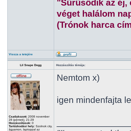
"Sűrűsödik az éj,
véget halálom nap
(Trónok harca cím
Vissza a tetejére
Lil Snape Dogg
Hozzászólás témája:
Nemtom x)
igen mindenfajta l
Csatlakozott:
2008 november
______________
28 (péntek), 21:29
Hozzászólások:
0
Tartózkodási hely:
Szolnok city,
ágyamon, laptoppal az