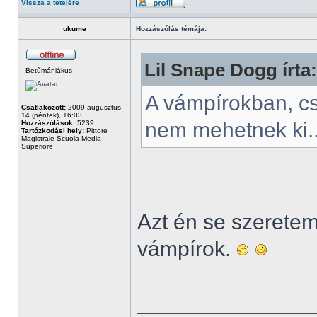
Vissza a tetejére
ukume
Hozzászólás témája:
Lil Snape Dogg írta:
Betűmániákus
A vámpírokban, c
Csatlakozott:
2009 augusztus
14 (péntek), 16:03
nem mehetnek ki.
Hozzászólások:
5239
Tartózkodási hely:
Pittore
Magistrale Scuola Media
Superiore
Azt én se szeretem.
vámpírok.
______________