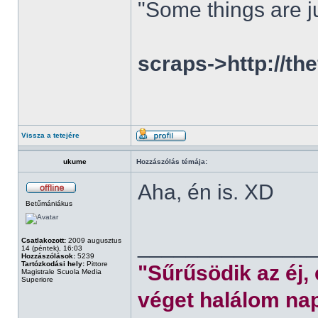
"Some things are ju
scraps->http://th
Vissza a tetejére
ukume
Hozzászólás témája:
Aha, én is. XD
Betűmániákus
______________
Csatlakozott:
2009 augusztus
14 (péntek), 16:03
Hozzászólások:
5239
Tartózkodási hely:
Pittore
"Sűrűsödik az éj,
Magistrale Scuola Media
Superiore
véget halálom nap