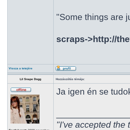
"Some things are ju
scraps->http://th
Vissza a tetejére
Lil Snape Dogg
Hozzászólás témája:
Ja igen én se tudo
______________
"I've accepted the