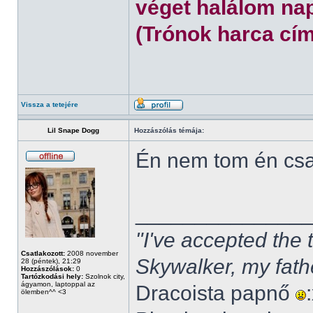
véget halálom nap
(Trónok harca cím
Vissza a tetejére
Lil Snape Dogg
Hozzászólás témája:
Én nem tom én cs
______________
"I've accepted the
Csatlakozott:
2008 november
Skywalker, my fath
28 (péntek), 21:29
Hozzászólások:
0
Tartózkodási hely:
Szolnok city,
ágyamon, laptoppal az
Dracoista papnő
ölemben^^ <3