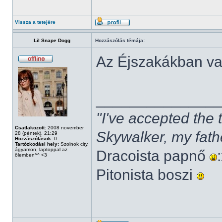
Vissza a tetejére
Lil Snape Dogg
Hozzászólás témája:
Az Éjszakákban v
______________
"I've accepted the
Csatlakozott:
2008 november
Skywalker, my fath
28 (péntek), 21:29
Hozzászólások:
0
Tartózkodási hely:
Szolnok city,
ágyamon, laptoppal az
Dracoista papnő
ölemben^^ <3
Pitonista boszi