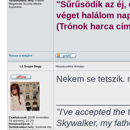
Tartózkodási hely:
Pittore
"Sűrűsödik az éj,
Magistrale Scuola Media
Superiore
véget halálom nap
(Trónok harca cím
Vissza a tetejére
Lil Snape Dogg
Hozzászólás témája:
Nekem se tetszik.
______________
"I've accepted the
Csatlakozott:
2008 november
Skywalker, my fath
28 (péntek), 21:29
Hozzászólások:
0
Tartózkodási hely:
Szolnok city,