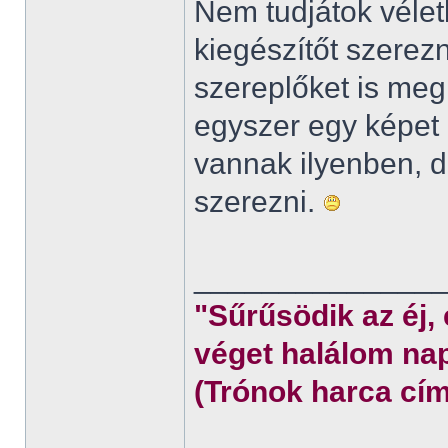
Nem tudjátok véletl
kiegészítőt szerez
szereplőket is meg
egyszer egy képet 
vannak ilyenben,
szerezni.
______________
"Sűrűsödik az éj,
véget halálom nap
(Trónok harca cím