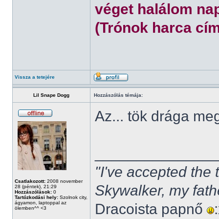
véget halálom nap
(Trónok harca cím
Vissza a tetejére
Lil Snape Dogg
Hozzászólás témája:
Az... tök drága m
______________
"I've accepted the
Csatlakozott:
2008 november
Skywalker, my fath
28 (péntek), 21:29
Hozzászólások:
0
Tartózkodási hely:
Szolnok city,
ágyamon, laptoppal az
Dracoista papnő
ölemben^^ <3