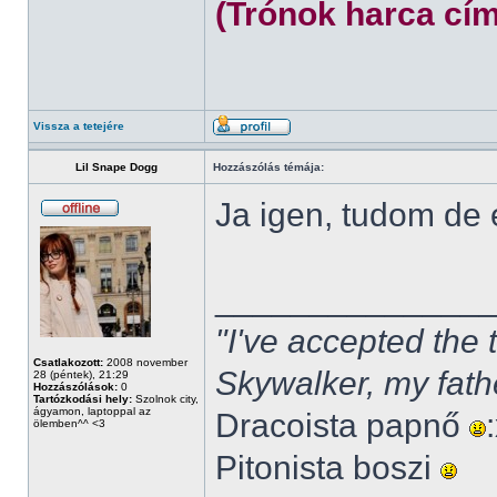
(Trónok harca cím
Vissza a tetejére
Lil Snape Dogg
Hozzászólás témája:
Ja igen, tudom de
______________
"I've accepted the
Csatlakozott:
2008 november
Skywalker, my fath
28 (péntek), 21:29
Hozzászólások:
0
Tartózkodási hely:
Szolnok city,
ágyamon, laptoppal az
Dracoista papnő
ölemben^^ <3
Pitonista boszi