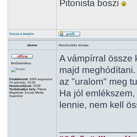
Pitonista boszi
Vissza a tetejére
ukume
Hozzászólás témája:
A vámpírral össze k
Betűmániákus
majd meghódítani. B
az "uralom" meg tu
Csatlakozott:
2009 augusztus
14 (péntek), 16:03
Hozzászólások:
5239
Tartózkodási hely:
Pittore
Ha jól emlékszem, 
Magistrale Scuola Media
Superiore
lennie, nem kell ö
______________