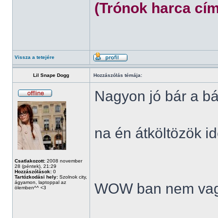
(Trónok harca cím
Vissza a tetejére
Lil Snape Dogg
Hozzászólás témája:
Nagyon jó bár a bá
na én átköltözök id
Csatlakozott:
2008 november
28 (péntek), 21:29
Hozzászólások:
0
Tartózkodási hely:
Szolnok city,
ágyamon, laptoppal az
WOW ban nem vag
ölemben^^ <3