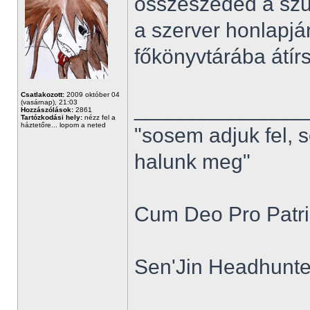
összeszeded a szü
a szerver honlapjá
főkönyvtárába átírsz
Csatlakozott:
2009 október 04
______________
(vasárnap), 21:03
Hozzászólások:
2861
Tartózkodási hely:
nézz fel a
háztetőre... lopom a neted
"sosem adjuk fel, 
halunk meg"
Cum Deo Pro Patria
Sen'Jin Headhunter