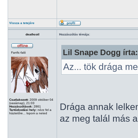
Vissza a tetejére
deathcoil
Hozzászólás témája:
Lil Snape Dogg írta:
Fanfic-faló
Az... tök drága 
Csatlakozott:
2009 október 04
(vasárnap), 21:03
Drága annak lelkem,
Hozzászólások:
2861
Tartózkodási hely:
nézz fel a
háztetőre... lopom a neted
az meg talál más al