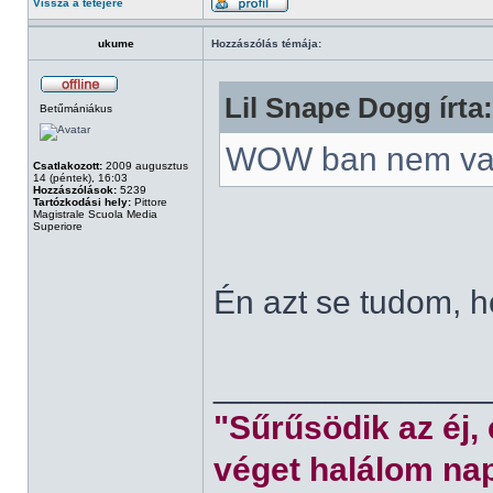
Vissza a tetejére
ukume
Hozzászólás témája:
Lil Snape Dogg írta:
Betűmániákus
WOW ban nem va
Csatlakozott:
2009 augusztus
14 (péntek), 16:03
Hozzászólások:
5239
Tartózkodási hely:
Pittore
Magistrale Scuola Media
Superiore
Én azt se tudom, 
______________
"Sűrűsödik az éj,
véget halálom nap