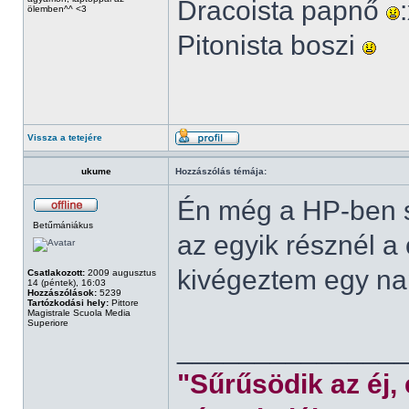
Dracoista papnő
ölemben^^ <3
Pitonista boszi
Vissza a tetejére
ukume
Hozzászólás témája:
Én még a HP-ben s
Betűmániákus
az egyik résznél a
kivégeztem egy nap
Csatlakozott:
2009 augusztus
14 (péntek), 16:03
Hozzászólások:
5239
Tartózkodási hely:
Pittore
Magistrale Scuola Media
Superiore
______________
"Sűrűsödik az éj,