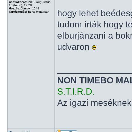
Csatlakozott:
2009 augusztus
10 (hétfő), 12:28
Hozzászólások:
1548
hogy lehet beédesg
Tartózkodási hely:
Metallicar
tudom írták hogy t
elburjánzani a bok
udvaron
______________
NON TIMEBO MA
S.T.I.R.D.
Az igazi meséknek