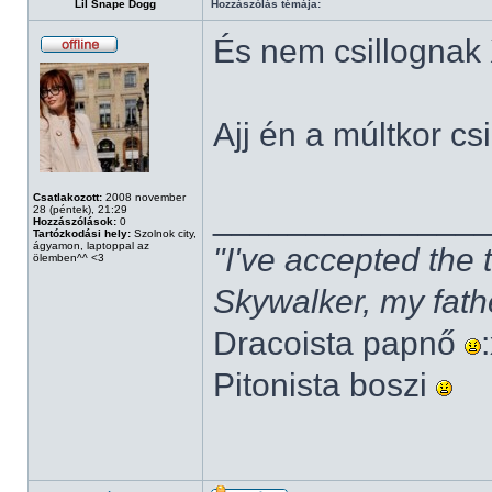
Lil Snape Dogg
Hozzászólás témája:
És nem csillognak
Ajj én a múltkor cs
Csatlakozott:
2008 november
______________
28 (péntek), 21:29
Hozzászólások:
0
Tartózkodási hely:
Szolnok city,
ágyamon, laptoppal az
"I've accepted the
ölemben^^ <3
Skywalker, my fath
Dracoista papnő
Pitonista boszi