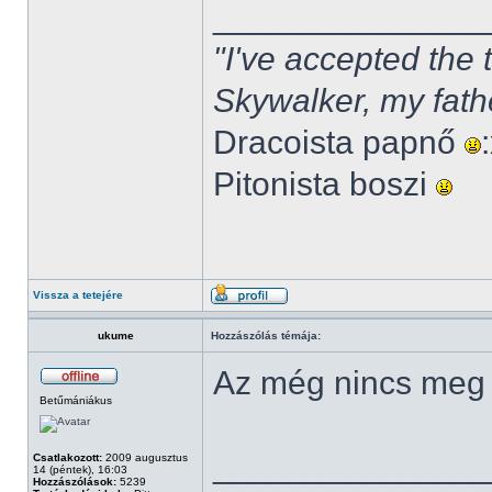
______________
"I've accepted the
Skywalker, my fath
Dracoista papnő
Pitonista boszi
Vissza a tetejére
ukume
Hozzászólás témája:
Az még nincs meg
Betűmániákus
______________
Csatlakozott:
2009 augusztus
14 (péntek), 16:03
Hozzászólások:
5239