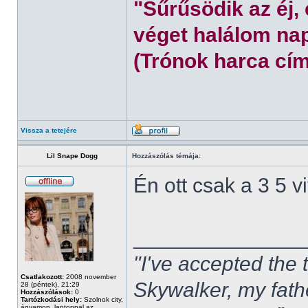
"Sűrűsödik az éj,
véget halálom nap
(Trónok harca cím
Vissza a tetejére
Lil Snape Dogg
Hozzászólás témája:
Én ott csak a 3 5 
______________
"I've accepted the
Csatlakozott:
2008 november
Skywalker, my fath
28 (péntek), 21:29
Hozzászólások:
0
Tartózkodási hely:
Szolnok city,
ágyamon, laptoppal az