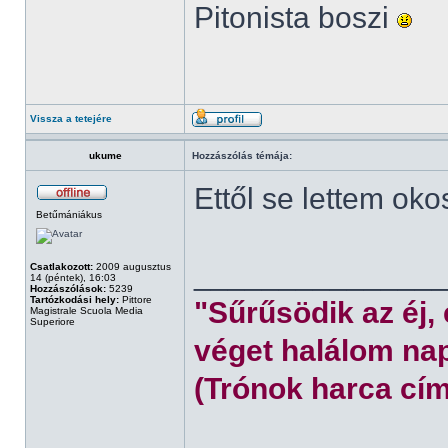
Pitonista boszi
Vissza a tetejére
ukume
Hozzászólás témája:
Ettől se lettem oko
Betűmániákus
______________
Csatlakozott:
2009 augusztus
14 (péntek), 16:03
Hozzászólások:
5239
Tartózkodási hely:
Pittore
"Sűrűsödik az éj,
Magistrale Scuola Media
Superiore
véget halálom nap
(Trónok harca cím