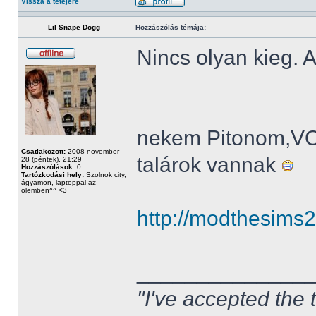
Vissza a tetejére
Lil Snape Dogg
Hozzászólás témája:
Nincs olyan kieg. A
nekem Pitonom,V
Csatlakozott:
2008 november
talárok vannak
28 (péntek), 21:29
Hozzászólások:
0
Tartózkodási hely:
Szolnok city,
ágyamon, laptoppal az
ölemben^^ <3
http://modthesims
______________
"I've accepted the