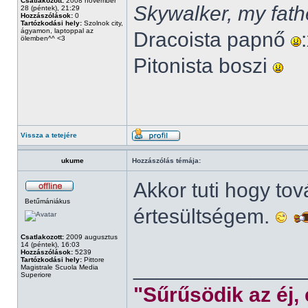
Csatlakozott:
2008 november
Skywalker, my fath
28 (péntek), 21:29
Hozzászólások:
0
Tartózkodási hely:
Szolnok city,
ágyamon, laptoppal az
Dracoista papnő
ölemben^^ <3
Pitonista boszi
Vissza a tetejére
ukume
Hozzászólás témája:
Akkor tuti hogy to
Betűmániákus
értesültségem.
Csatlakozott:
2009 augusztus
14 (péntek), 16:03
Hozzászólások:
5239
Tartózkodási hely:
Pittore
______________
Magistrale Scuola Media
Superiore
"Sűrűsödik az éj,