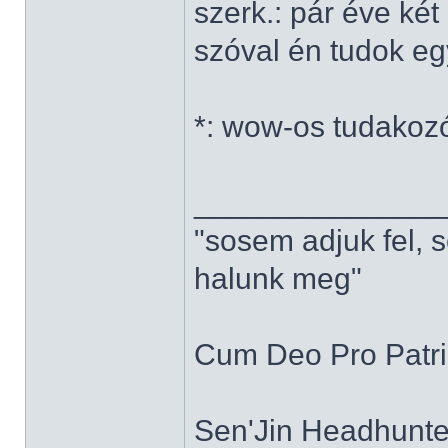
szerk.: pár éve ké
szóval én tudok e
*: wow-os tudakoz
______________
"sosem adjuk fel, 
halunk meg"
Cum Deo Pro Patria
Sen'Jin Headhunter