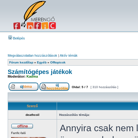
Belépés
Megválaszolatlan hozzászólások
|
Aktív témák
Fórum kezdőlap
»
Egyéb
»
Offtopicok
Számítógépes játékok
Moderátor:
Kadma
Oldal:
5
/
7
[ 310 hozzászólás ]
Szerző
deathcoil
Hozzászólás témája:
Annyira csak nem 
Fanfic-faló