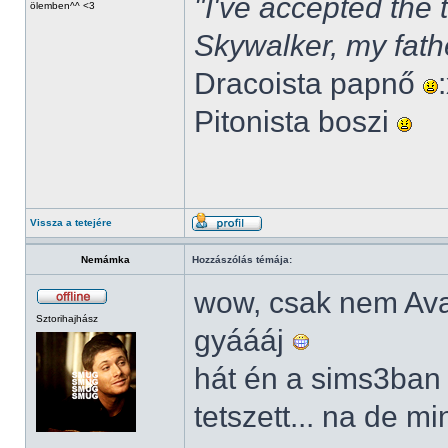
"I've accepted the
ölemben^^ <3
Skywalker, my fath
Dracoista papnő
Pitonista boszi
Vissza a tetejére
Nemámka
Hozzászólás témája:
wow, csak nem Av
Sztorihajhász
gyáááj
hát én a sims3ban
tetszett... na de m