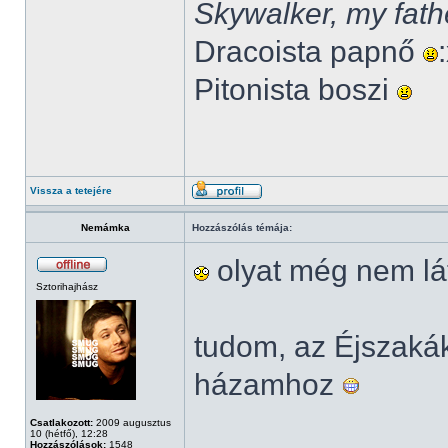
Skywalker, my fath
Dracoista papnő
Pitonista boszi
Vissza a tetejére
Nemámka
Hozzászólás témája:
olyat még nem lá
Sztorihajhász
tudom, az Éjszak
házamhoz
Csatlakozott:
2009 augusztus
10 (hétfő), 12:28
Hozzászólások:
1548