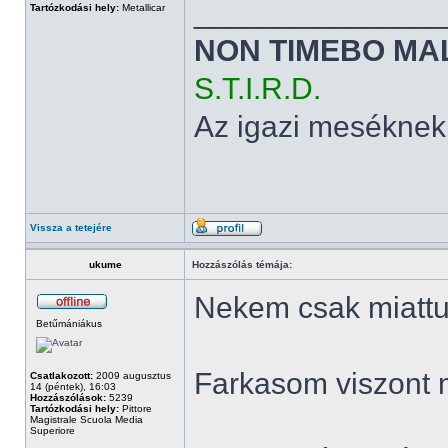
______________
Tartózkodási hely:
Metallicar
NON TIMEBO MA
S.T.I.R.D.
Az igazi meséknek
Vissza a tetejére
ukume
Hozzászólás témája:
Nekem csak miattuk
Betűmániákus
Farkasom viszont 
Csatlakozott:
2009 augusztus
14 (péntek), 16:03
Hozzászólások:
5239
Tartózkodási hely:
Pittore
Magistrale Scuola Media
Superiore