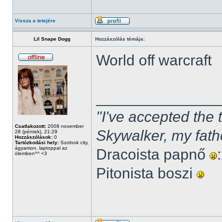
Vissza a tetejére
Lil Snape Dogg
Hozzászólás témája:
World off warcraft
______________
"I've accepted the
Csatlakozott:
2008 november
Skywalker, my fath
28 (péntek), 21:29
Hozzászólások:
0
Tartózkodási hely:
Szolnok city,
ágyamon, laptoppal az
Dracoista papnő
ölemben^^ <3
Pitonista boszi