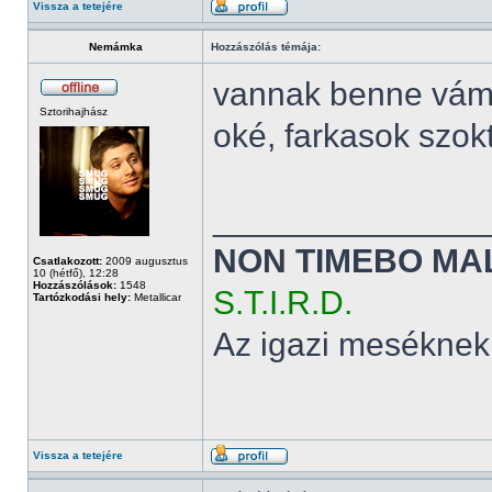
Vissza a tetejére
Nemámka
Hozzászólás témája:
vannak benne vám
Sztorihajhász
oké, farkasok szok
______________
NON TIMEBO MA
Csatlakozott:
2009 augusztus
10 (hétfő), 12:28
Hozzászólások:
1548
S.T.I.R.D.
Tartózkodási hely:
Metallicar
Az igazi meséknek
Vissza a tetejére