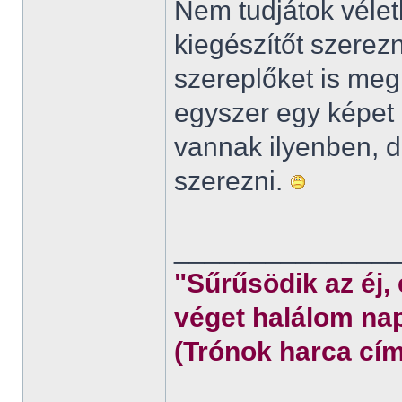
Nem tudjátok véletl
kiegészítőt szerez
szereplőket is meg
egyszer egy képet 
vannak ilyenben,
szerezni.
______________
"Sűrűsödik az éj,
véget halálom nap
(Trónok harca cím