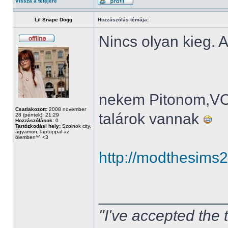
Vissza a tetejére
Lil Snape Dogg
Hozzászólás témája:
Nincs olyan kieg. A
nekem Pitonom,V
Csatlakozott:
2008 november
talárok vannak
28 (péntek), 21:29
Hozzászólások:
0
Tartózkodási hely:
Szolnok city,
ágyamon, laptoppal az
ölemben^^ <3
http://modthesims
______________
"I've accepted the