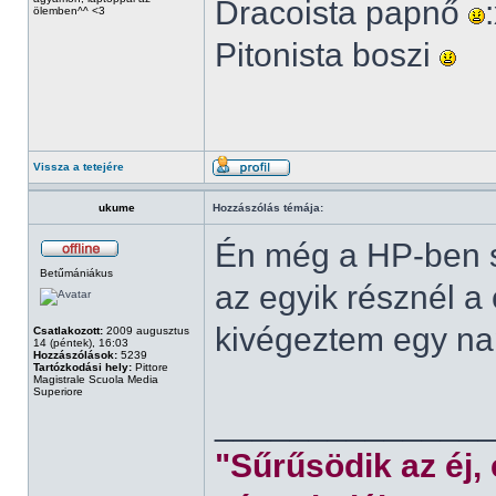
Dracoista papnő
ölemben^^ <3
Pitonista boszi
Vissza a tetejére
ukume
Hozzászólás témája:
Én még a HP-ben s
Betűmániákus
az egyik résznél a
kivégeztem egy nap
Csatlakozott:
2009 augusztus
14 (péntek), 16:03
Hozzászólások:
5239
Tartózkodási hely:
Pittore
Magistrale Scuola Media
Superiore
______________
"Sűrűsödik az éj,