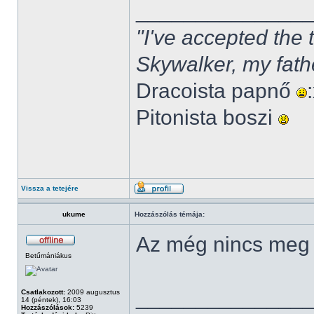
______________
"I've accepted the
Skywalker, my fath
Dracoista papnő
Pitonista boszi
Vissza a tetejére
ukume
Hozzászólás témája:
Az még nincs meg
Betűmániákus
______________
Csatlakozott:
2009 augusztus
14 (péntek), 16:03
Hozzászólások:
5239