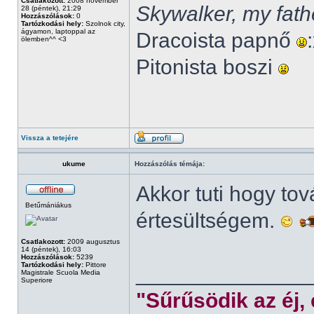
Csatlakozott:
2008 november
Skywalker, my fath
28 (péntek), 21:29
Hozzászólások:
0
Tartózkodási hely:
Szolnok city,
ágyamon, laptoppal az
Dracoista papnő
ölemben^^ <3
Pitonista boszi
Vissza a tetejére
ukume
Hozzászólás témája:
Akkor tuti hogy to
Betűmániákus
értesültségem.
Csatlakozott:
2009 augusztus
14 (péntek), 16:03
Hozzászólások:
5239
Tartózkodási hely:
Pittore
______________
Magistrale Scuola Media
Superiore
"Sűrűsödik az éj,