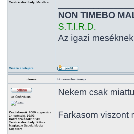
______________
Tartózkodási hely:
Metallicar
NON TIMEBO MA
S.T.I.R.D.
Az igazi meséknek
Vissza a tetejére
ukume
Hozzászólás témája:
Nekem csak miattuk
Betűmániákus
Farkasom viszont 
Csatlakozott:
2009 augusztus
14 (péntek), 16:03
Hozzászólások:
5239
Tartózkodási hely:
Pittore
Magistrale Scuola Media
Superiore