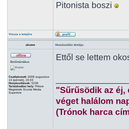
Pitonista boszi
Vissza a tetejére
ukume
Hozzászólás témája:
Ettől se lettem oko
Betűmániákus
______________
Csatlakozott:
2009 augusztus
14 (péntek), 16:03
Hozzászólások:
5239
Tartózkodási hely:
Pittore
"Sűrűsödik az éj,
Magistrale Scuola Media
Superiore
véget halálom nap
(Trónok harca cím