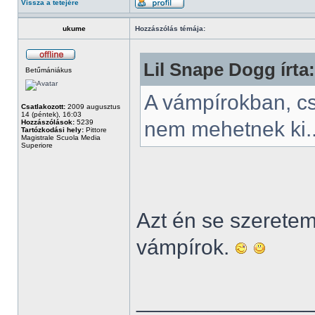
Vissza a tetejére
ukume
Hozzászólás témája:
Lil Snape Dogg írta:
Betűmániákus
A vámpírokban, c
Csatlakozott:
2009 augusztus
14 (péntek), 16:03
nem mehetnek ki.
Hozzászólások:
5239
Tartózkodási hely:
Pittore
Magistrale Scuola Media
Superiore
Azt én se szeretem.
vámpírok.
______________