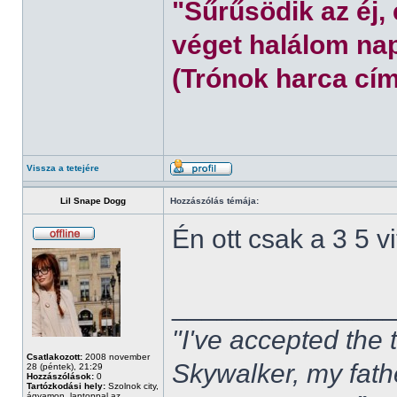
"Sűrűsödik az éj,
véget halálom nap
(Trónok harca cím
Vissza a tetejére
Lil Snape Dogg
Hozzászólás témája:
Én ott csak a 3 5 
______________
"I've accepted the
Csatlakozott:
2008 november
Skywalker, my fath
28 (péntek), 21:29
Hozzászólások:
0
Tartózkodási hely:
Szolnok city,
ágyamon, laptoppal az