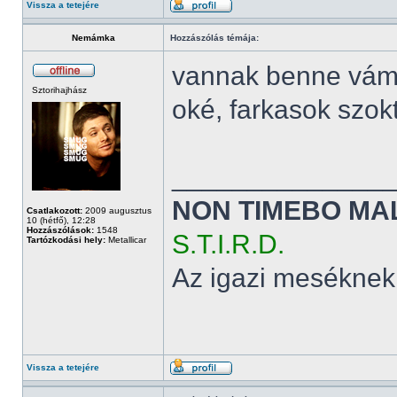
Vissza a tetejére
Nemámka
Hozzászólás témája:
vannak benne vám
Sztorihajhász
oké, farkasok szok
______________
NON TIMEBO MA
Csatlakozott:
2009 augusztus
10 (hétfő), 12:28
Hozzászólások:
1548
S.T.I.R.D.
Tartózkodási hely:
Metallicar
Az igazi meséknek
Vissza a tetejére