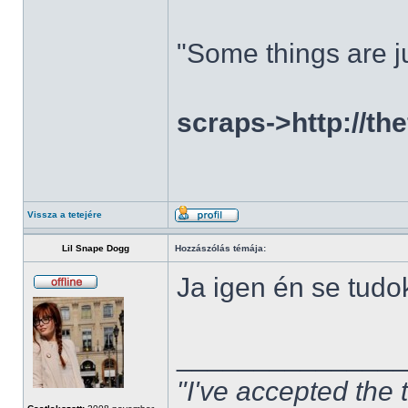
"Some things are ju
scraps->http://th
Vissza a tetejére
Lil Snape Dogg
Hozzászólás témája:
Ja igen én se tudo
______________
"I've accepted the