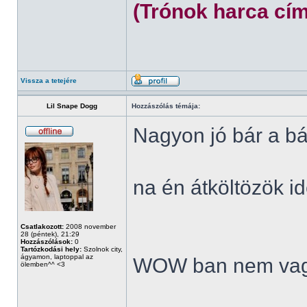
(Trónok harca cím
Vissza a tetejére
Lil Snape Dogg
Hozzászólás témája:
Nagyon jó bár a bá
na én átköltözök id
Csatlakozott:
2008 november
28 (péntek), 21:29
Hozzászólások:
0
Tartózkodási hely:
Szolnok city,
ágyamon, laptoppal az
WOW ban nem vag
ölemben^^ <3