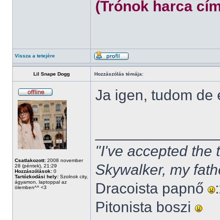
(Trónok harca cím
Vissza a tetejére
Lil Snape Dogg
Hozzászólás témája:
Ja igen, tudom de
______________
"I've accepted the
Csatlakozott:
2008 november
Skywalker, my fath
28 (péntek), 21:29
Hozzászólások:
0
Tartózkodási hely:
Szolnok city,
ágyamon, laptoppal az
Dracoista papnő
ölemben^^ <3
Pitonista boszi