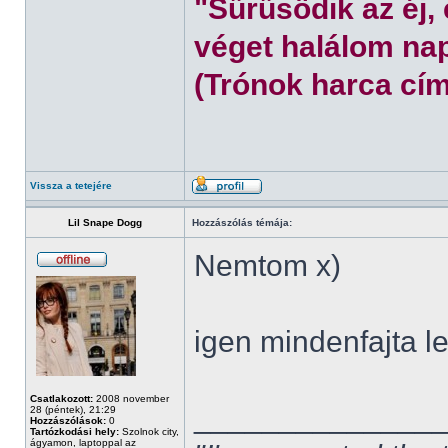
"Sűrűsödik az éj,
véget halálom nap
(Trónok harca cím
Vissza a tetejére
Lil Snape Dogg
Hozzászólás témája:
Nemtom x)
igen mindenfajta l
Csatlakozott:
2008 november
______________
28 (péntek), 21:29
Hozzászólások:
0
Tartózkodási hely:
Szolnok city,
ágyamon, laptoppal az