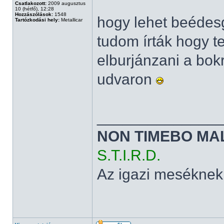
Csatlakozott:
2009 augusztus
10 (hétfő), 12:28
Hozzászólások:
1548
hogy lehet beédesg
Tartózkodási hely:
Metallicar
tudom írták hogy t
elburjánzani a bok
udvaron
______________
NON TIMEBO MA
S.T.I.R.D.
Az igazi meséknek