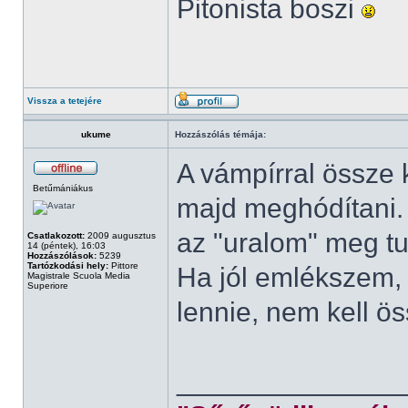
Pitonista boszi
Vissza a tetejére
ukume
Hozzászólás témája:
A vámpírral össze k
Betűmániákus
majd meghódítani. B
az "uralom" meg tu
Csatlakozott:
2009 augusztus
14 (péntek), 16:03
Hozzászólások:
5239
Tartózkodási hely:
Pittore
Ha jól emlékszem, 
Magistrale Scuola Media
Superiore
lennie, nem kell ö
______________