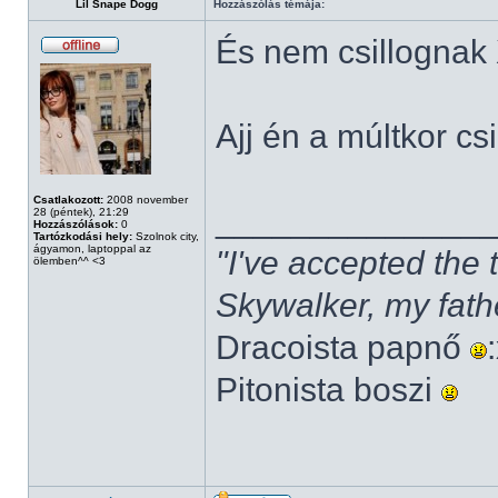
Lil Snape Dogg
Hozzászólás témája:
És nem csillognak
Ajj én a múltkor cs
Csatlakozott:
2008 november
______________
28 (péntek), 21:29
Hozzászólások:
0
Tartózkodási hely:
Szolnok city,
ágyamon, laptoppal az
"I've accepted the
ölemben^^ <3
Skywalker, my fath
Dracoista papnő
Pitonista boszi