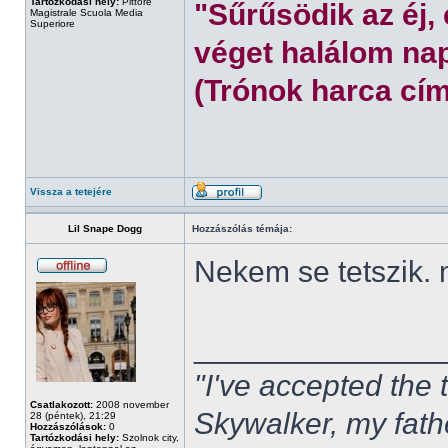
Tartózkodási hely:
Pittore
"Sűrűsödik az éj,
Magistrale Scuola Media
Superiore
véget halálom nap
(Trónok harca cím
Vissza a tetejére
Lil Snape Dogg
Hozzászólás témája:
Nekem se tetszik.
______________
"I've accepted the
Csatlakozott:
2008 november
Skywalker, my fath
28 (péntek), 21:29
Hozzászólások:
0
Tartózkodási hely:
Szolnok city,