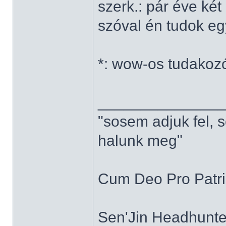
szerk.: pár éve ké
szóval én tudok e
*: wow-os tudakoz
______________
"sosem adjuk fel, 
halunk meg"
Cum Deo Pro Patria
Sen'Jin Headhunter