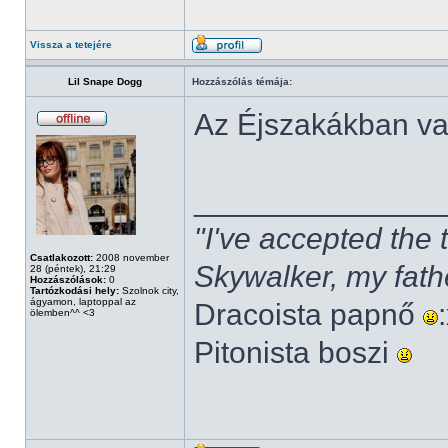
Vissza a tetejére
Lil Snape Dogg
Hozzászólás témája:
Az Éjszakákban v
______________
"I've accepted the
Csatlakozott:
2008 november
Skywalker, my fath
28 (péntek), 21:29
Hozzászólások:
0
Tartózkodási hely:
Szolnok city,
ágyamon, laptoppal az
Dracoista papnő
ölemben^^ <3
Pitonista boszi