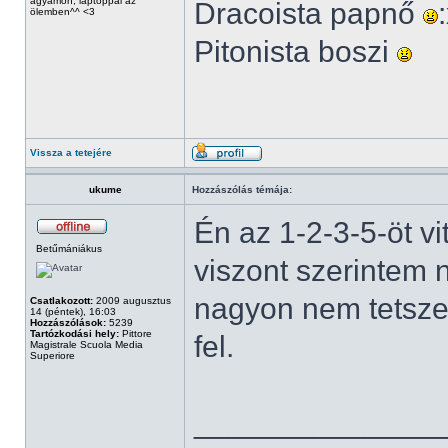
ágyamon, laptoppal az
Dracoista papnő
ölemben^^ <3
Pitonista boszi
Vissza a tetejére
ukume
Hozzászólás témája:
Én az 1-2-3-5-öt v
Betűmániákus
viszont szerintem
nagyon nem tetszet
Csatlakozott:
2009 augusztus
14 (péntek), 16:03
Hozzászólások:
5239
Tartózkodási hely:
Pittore
fel.
Magistrale Scuola Media
Superiore
______________