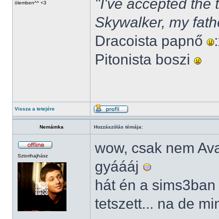
"I've accepted the
ölemben^^ <3
Skywalker, my fath
Dracoista papnő
Pitonista boszi
Vissza a tetejére
Nemámka
Hozzászólás témája:
wow, csak nem Av
Sztorihajhász
gyáááj
hát én a sims3ban
tetszett... na de m