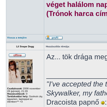
véget halálom nap
(Trónok harca cím
Vissza a tetejére
Lil Snape Dogg
Hozzászólás témája:
Az... tök drága m
______________
"I've accepted the
Csatlakozott:
2008 november
Skywalker, my fath
28 (péntek), 21:29
Hozzászólások:
0
Tartózkodási hely:
Szolnok city,
ágyamon, laptoppal az
Dracoista papnő
ölemben^^ <3