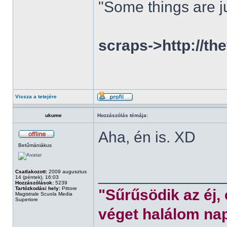
"Some things are ju
scraps->http://th
Vissza a tetejére
ukume
Hozzászólás témája:
Aha, én is. XD
Betűmániákus
______________
Csatlakozott:
2009 augusztus
14 (péntek), 16:03
Hozzászólások:
5239
Tartózkodási hely:
Pittore
"Sűrűsödik az éj,
Magistrale Scuola Media
Superiore
véget halálom nap