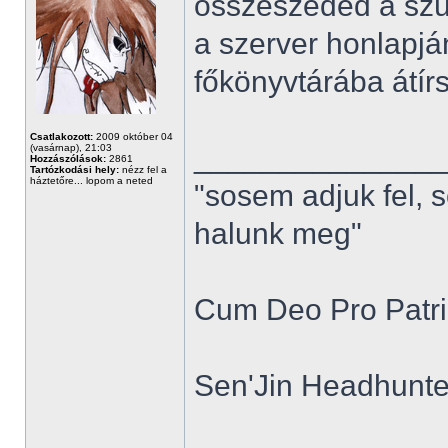
összeszeded a szü
a szerver honlapjá
főkönyvtárába átírsz
Csatlakozott:
2009 október 04
______________
(vasárnap), 21:03
Hozzászólások:
2861
Tartózkodási hely:
nézz fel a
háztetőre... lopom a neted
"sosem adjuk fel, 
halunk meg"
Cum Deo Pro Patria
Sen'Jin Headhunter