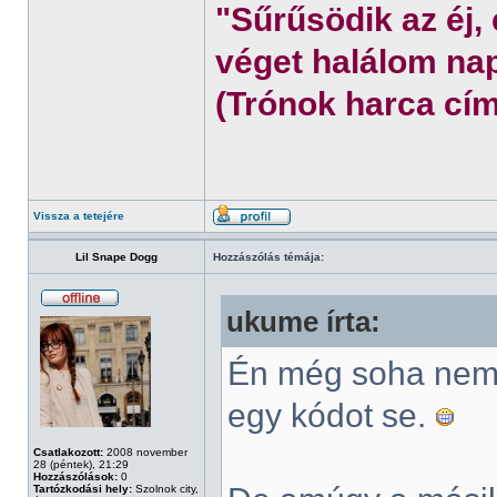
"Sűrűsödik az éj,
véget halálom nap
(Trónok harca cím
Vissza a tetejére
Lil Snape Dogg
Hozzászólás témája:
ukume írta:
Én még soha nem 
egy kódot se.
Csatlakozott:
2008 november
28 (péntek), 21:29
Hozzászólások:
0
Tartózkodási hely:
Szolnok city,