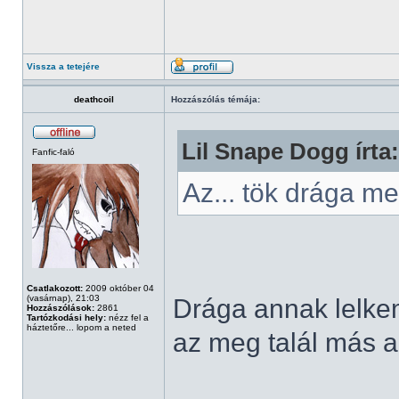
Vissza a tetejére
deathcoil
Hozzászólás témája:
Lil Snape Dogg írta:
Fanfic-faló
Az... tök drága 
Csatlakozott:
2009 október 04
(vasárnap), 21:03
Drága annak lelkem,
Hozzászólások:
2861
Tartózkodási hely:
nézz fel a
háztetőre... lopom a neted
az meg talál más al