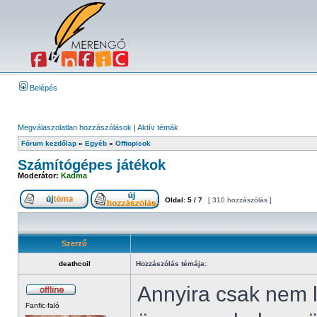
Belépés
Megválaszolatlan hozzászólások
|
Aktív témák
Fórum kezdőlap
»
Egyéb
»
Offtopicok
Számítógépes játékok
Moderátor:
Kadma
Oldal:
5
/
7
[ 310 hozzászólás ]
Szerző
deathcoil
Hozzászólás témája:
Annyira csak nem 
Fanfic-faló