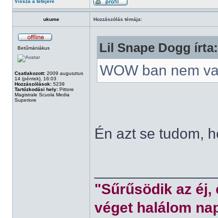
Vissza a tetejére
ukume
Hozzászólás témája:
Lil Snape Dogg írta:
Betűmániákus
WOW ban nem va
Csatlakozott:
2009 augusztus
14 (péntek), 16:03
Hozzászólások:
5239
Tartózkodási hely:
Pittore
Magistrale Scuola Media
Superiore
Én azt se tudom, 
______________
"Sűrűsödik az éj,
véget halálom nap