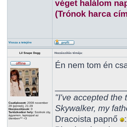
véget halálom nap
(Trónok harca cím
Vissza a tetejére
Lil Snape Dogg
Hozzászólás témája:
Én nem tom én cs
______________
"I've accepted the
Csatlakozott:
2008 november
Skywalker, my fath
28 (péntek), 21:29
Hozzászólások:
0
Tartózkodási hely:
Szolnok city,
ágyamon, laptoppal az
Dracoista papnő
ölemben^^ <3