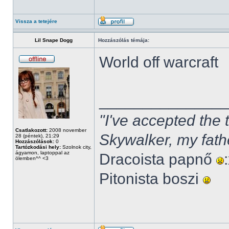
Vissza a tetejére
Lil Snape Dogg
Hozzászólás témája:
World off warcraft
______________
"I've accepted the
Csatlakozott:
2008 november
Skywalker, my fath
28 (péntek), 21:29
Hozzászólások:
0
Tartózkodási hely:
Szolnok city,
ágyamon, laptoppal az
Dracoista papnő
ölemben^^ <3
Pitonista boszi