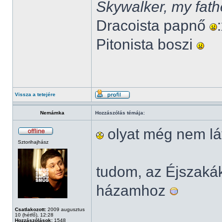
Skywalker, my fath
Dracoista papnő
Pitonista boszi
Vissza a tetejére
Nemámka
Hozzászólás témája:
olyat még nem lá
Sztorihajhász
tudom, az Éjszak
házamhoz
Csatlakozott:
2009 augusztus
10 (hétfő), 12:28
Hozzászólások:
1548