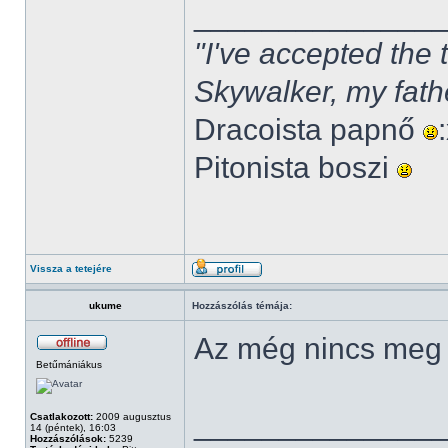
______________
"I've accepted the
Skywalker, my fath
Dracoista papnő
Pitonista boszi
Vissza a tetejére
ukume
Hozzászólás témája:
Az még nincs meg
Betűmániákus
______________
Csatlakozott:
2009 augusztus
14 (péntek), 16:03
Hozzászólások:
5239