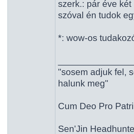
szerk.: pár éve ké
szóval én tudok e
*: wow-os tudakoz
______________
"sosem adjuk fel, 
halunk meg"
Cum Deo Pro Patria
Sen'Jin Headhunter