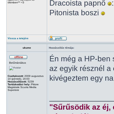
Dracoista papnő
ölemben^^ <3
Pitonista boszi
Vissza a tetejére
ukume
Hozzászólás témája:
Én még a HP-ben s
Betűmániákus
az egyik résznél a
kivégeztem egy nap
Csatlakozott:
2009 augusztus
14 (péntek), 16:03
Hozzászólások:
5239
Tartózkodási hely:
Pittore
Magistrale Scuola Media
Superiore
______________
"Sűrűsödik az éj,