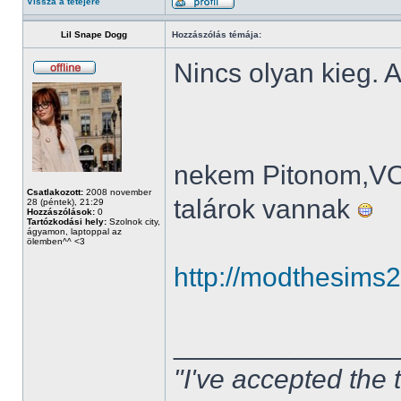
Vissza a tetejére
Lil Snape Dogg
Hozzászólás témája:
Nincs olyan kieg. A
nekem Pitonom,V
Csatlakozott:
2008 november
talárok vannak
28 (péntek), 21:29
Hozzászólások:
0
Tartózkodási hely:
Szolnok city,
ágyamon, laptoppal az
ölemben^^ <3
http://modthesims
______________
"I've accepted the