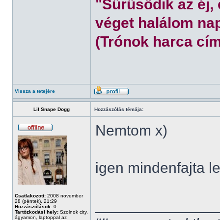
"Sűrűsödik az éj,
véget halálom nap
(Trónok harca cím
Vissza a tetejére
Lil Snape Dogg
Hozzászólás témája:
Nemtom x)
igen mindenfajta l
Csatlakozott:
2008 november
______________
28 (péntek), 21:29
Hozzászólások:
0
Tartózkodási hely:
Szolnok city,
ágyamon, laptoppal az