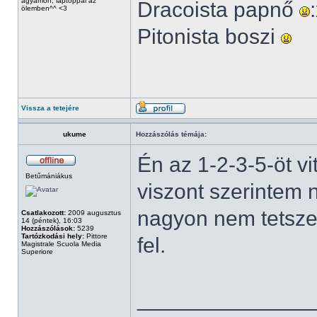
ágyamon, laptoppal az
Dracoista papnő
ölemben^^ <3
Pitonista boszi
Vissza a tetejére
ukume
Hozzászólás témája:
Én az 1-2-3-5-öt v
Betűmániákus
viszont szerintem
nagyon nem tetszet
Csatlakozott:
2009 augusztus
14 (péntek), 16:03
Hozzászólások:
5239
Tartózkodási hely:
Pittore
fel.
Magistrale Scuola Media
Superiore
______________