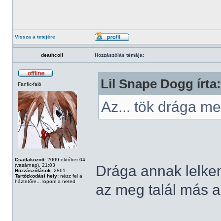
Vissza a tetejére
deathcoil
Hozzászólás témája:
Lil Snape Dogg írta:
Fanfic-faló
Az... tök drága 
Csatlakozott:
2009 október 04
(vasárnap), 21:03
Drága annak lelkem,
Hozzászólások:
2861
Tartózkodási hely:
nézz fel a
háztetőre... lopom a neted
az meg talál más al