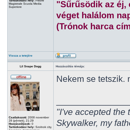
Tartózkodási hely:
Pittore
"Sűrűsödik az éj,
Magistrale Scuola Media
Superiore
véget halálom nap
(Trónok harca cím
Vissza a tetejére
Lil Snape Dogg
Hozzászólás témája:
Nekem se tetszik.
______________
"I've accepted the
Csatlakozott:
2008 november
Skywalker, my fath
28 (péntek), 21:29
Hozzászólások:
0
Tartózkodási hely:
Szolnok city,