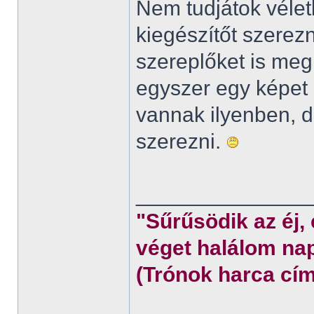
Nem tudjátok véletl
kiegészítőt szerez
szereplőket is meg
egyszer egy képet 
vannak ilyenben,
szerezni.
______________
"Sűrűsödik az éj,
véget halálom nap
(Trónok harca cím