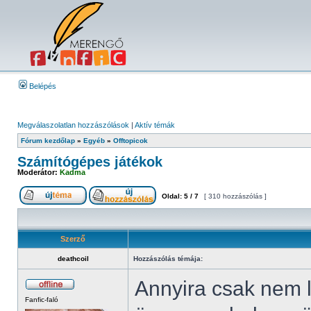
Belépés
Megválaszolatlan hozzászólások
|
Aktív témák
Fórum kezdőlap
»
Egyéb
»
Offtopicok
Számítógépes játékok
Moderátor:
Kadma
Oldal:
5
/
7
[ 310 hozzászólás ]
Szerző
deathcoil
Hozzászólás témája:
Annyira csak nem 
Fanfic-faló