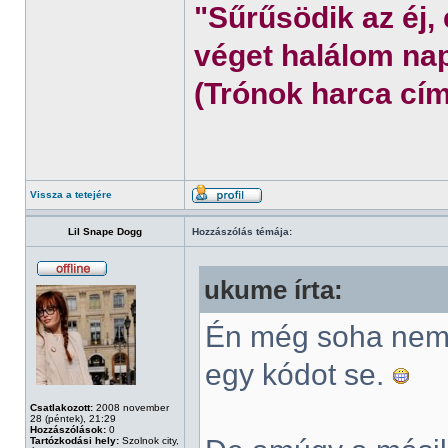
"Sűrűsödik az éj,
véget halálom nap
(Trónok harca cím
Vissza a tetejére
Lil Snape Dogg
Hozzászólás témája:
ukume írta:
Én még soha nem 
egy kódot se.
Csatlakozott:
2008 november
28 (péntek), 21:29
Hozzászólások:
0
Tartózkodási hely:
Szolnok city,