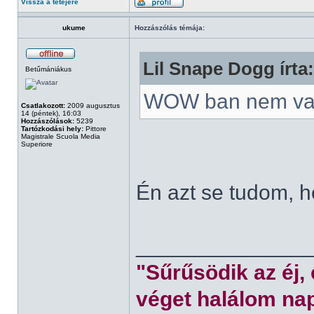
Vissza a tetejére
ukume
Hozzászólás témája:
Lil Snape Dogg írta:
Betűmániákus
WOW ban nem va
Csatlakozott:
2009 augusztus
14 (péntek), 16:03
Hozzászólások:
5239
Tartózkodási hely:
Pittore
Magistrale Scuola Media
Superiore
Én azt se tudom, 
______________
"Sűrűsödik az éj,
véget halálom nap