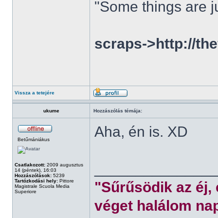
"Some things are ju
scraps->http://th
Vissza a tetejére
ukume
Hozzászólás témája:
Aha, én is. XD
Betűmániákus
______________
Csatlakozott:
2009 augusztus
14 (péntek), 16:03
Hozzászólások:
5239
Tartózkodási hely:
Pittore
"Sűrűsödik az éj,
Magistrale Scuola Media
Superiore
véget halálom nap