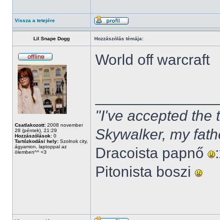
Vissza a tetejére
Lil Snape Dogg
Hozzászólás témája:
World off warcraft
______________
"I've accepted the
Csatlakozott:
2008 november
Skywalker, my fath
28 (péntek), 21:29
Hozzászólások:
0
Tartózkodási hely:
Szolnok city,
ágyamon, laptoppal az
Dracoista papnő
ölemben^^ <3
Pitonista boszi