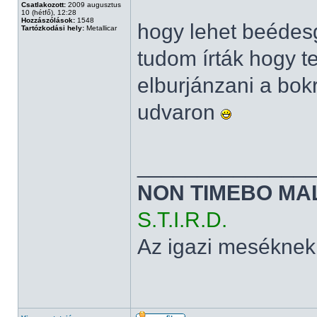
Csatlakozott:
2009 augusztus
10 (hétfő), 12:28
Hozzászólások:
1548
hogy lehet beédesg
Tartózkodási hely:
Metallicar
tudom írták hogy t
elburjánzani a bok
udvaron
______________
NON TIMEBO MA
S.T.I.R.D.
Az igazi meséknek