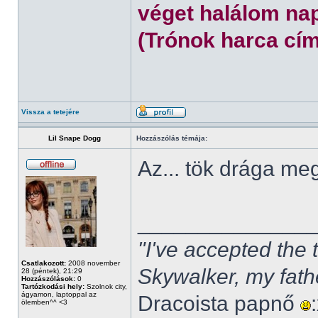
véget halálom nap
(Trónok harca cím
Vissza a tetejére
Lil Snape Dogg
Hozzászólás témája:
Az... tök drága m
______________
"I've accepted the
Csatlakozott:
2008 november
Skywalker, my fath
28 (péntek), 21:29
Hozzászólások:
0
Tartózkodási hely:
Szolnok city,
ágyamon, laptoppal az
Dracoista papnő
ölemben^^ <3