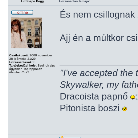
Lil Snape Dogg
Hozzászólás témája:
És nem csillognak
Ajj én a múltkor cs
Csatlakozott:
2008 november
______________
28 (péntek), 21:29
Hozzászólások:
0
Tartózkodási hely:
Szolnok city,
ágyamon, laptoppal az
"I've accepted the
ölemben^^ <3
Skywalker, my fath
Dracoista papnő
Pitonista boszi