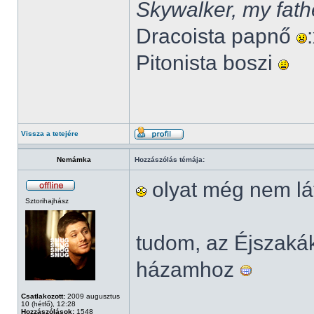
Skywalker, my fath
Dracoista papnő
Pitonista boszi
Vissza a tetejére
Nemámka
Hozzászólás témája:
olyat még nem lá
Sztorihajhász
tudom, az Éjszak
házamhoz
Csatlakozott:
2009 augusztus
10 (hétfő), 12:28
Hozzászólások:
1548