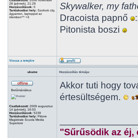
Csatlakozott:
2008 november
Skywalker, my fath
28 (péntek), 21:29
Hozzászólások:
0
Tartózkodási hely:
Szolnok city,
ágyamon, laptoppal az
Dracoista papnő
ölemben^^ <3
Pitonista boszi
Vissza a tetejére
ukume
Hozzászólás témája:
Akkor tuti hogy to
Betűmániákus
értesültségem.
Csatlakozott:
2009 augusztus
14 (péntek), 16:03
Hozzászólások:
5239
Tartózkodási hely:
Pittore
______________
Magistrale Scuola Media
Superiore
"Sűrűsödik az éj,