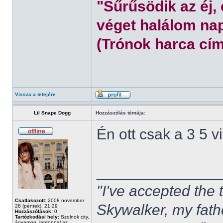
"Sűrűsödik az éj,
véget halálom nap
(Trónok harca cím
Vissza a tetejére
Lil Snape Dogg
Hozzászólás témája:
Én ott csak a 3 5 
______________
"I've accepted the
Csatlakozott:
2008 november
Skywalker, my fath
28 (péntek), 21:29
Hozzászólások:
0
Tartózkodási hely:
Szolnok city,
ágyamon, laptoppal az