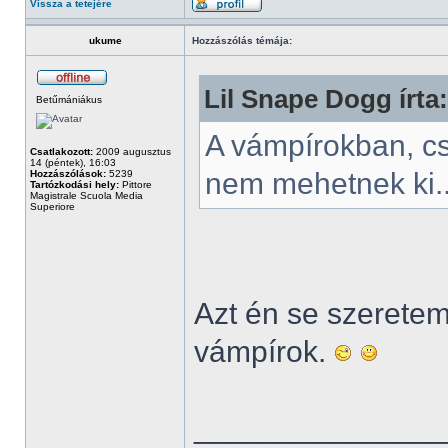
Vissza a tetejére
ukume
Hozzászólás témája:
Lil Snape Dogg írta:
Betűmániákus
A vámpírokban, c
Csatlakozott:
2009 augusztus
14 (péntek), 16:03
nem mehetnek ki.
Hozzászólások:
5239
Tartózkodási hely:
Pittore
Magistrale Scuola Media
Superiore
Azt én se szeretem.
vámpírok.
______________