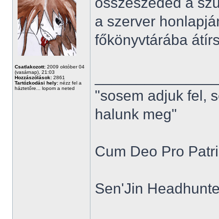
összeszeded a szü
a szerver honlapjá
főkönyvtárába átírsz
Csatlakozott:
2009 október 04
______________
(vasárnap), 21:03
Hozzászólások:
2861
Tartózkodási hely:
nézz fel a
háztetőre... lopom a neted
"sosem adjuk fel, 
halunk meg"
Cum Deo Pro Patria
Sen'Jin Headhunter