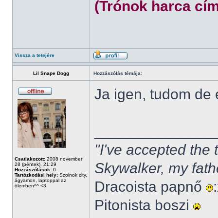
(Trónok harca cím
Vissza a tetejére
Lil Snape Dogg
Hozzászólás témája:
Ja igen, tudom de
______________
"I've accepted the
Csatlakozott:
2008 november
Skywalker, my fath
28 (péntek), 21:29
Hozzászólások:
0
Tartózkodási hely:
Szolnok city,
ágyamon, laptoppal az
Dracoista papnő
ölemben^^ <3
Pitonista boszi