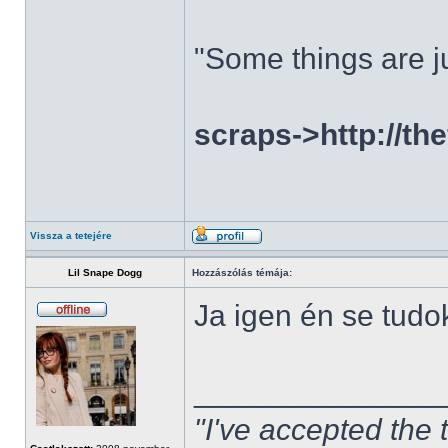
"Some things are ju
scraps->http://th
Vissza a tetejére
Lil Snape Dogg
Hozzászólás témája:
Ja igen én se tudo
______________
"I've accepted the