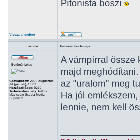
Pitonista boszi
Vissza a tetejére
ukume
Hozzászólás témája:
A vámpírral össze k
Betűmániákus
majd meghódítani. B
az "uralom" meg tu
Csatlakozott:
2009 augusztus
14 (péntek), 16:03
Hozzászólások:
5239
Tartózkodási hely:
Pittore
Ha jól emlékszem, 
Magistrale Scuola Media
Superiore
lennie, nem kell ö
______________