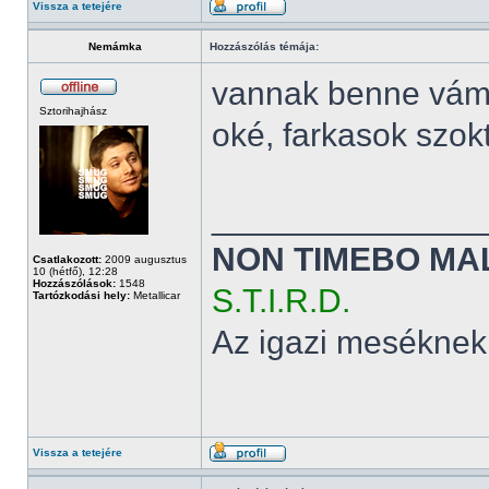
Vissza a tetejére
Nemámka
Hozzászólás témája:
vannak benne vám
Sztorihajhász
oké, farkasok szok
______________
NON TIMEBO MA
Csatlakozott:
2009 augusztus
10 (hétfő), 12:28
Hozzászólások:
1548
S.T.I.R.D.
Tartózkodási hely:
Metallicar
Az igazi meséknek
Vissza a tetejére