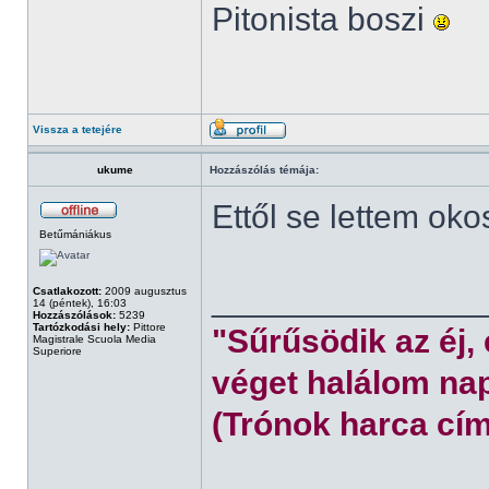
Pitonista boszi
Vissza a tetejére
ukume
Hozzászólás témája:
Ettől se lettem oko
Betűmániákus
______________
Csatlakozott:
2009 augusztus
14 (péntek), 16:03
Hozzászólások:
5239
Tartózkodási hely:
Pittore
"Sűrűsödik az éj,
Magistrale Scuola Media
Superiore
véget halálom nap
(Trónok harca cím