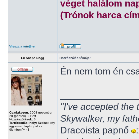
véget halálom nap
(Trónok harca cím
Vissza a tetejére
Lil Snape Dogg
Hozzászólás témája:
Én nem tom én cs
______________
"I've accepted the
Csatlakozott:
2008 november
Skywalker, my fath
28 (péntek), 21:29
Hozzászólások:
0
Tartózkodási hely:
Szolnok city,
ágyamon, laptoppal az
Dracoista papnő
ölemben^^ <3