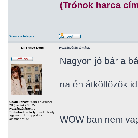
(Trónok harca cím
Vissza a tetejére
Lil Snape Dogg
Hozzászólás témája:
Nagyon jó bár a bá
na én átköltözök id
Csatlakozott:
2008 november
28 (péntek), 21:29
Hozzászólások:
0
Tartózkodási hely:
Szolnok city,
ágyamon, laptoppal az
WOW ban nem vag
ölemben^^ <3