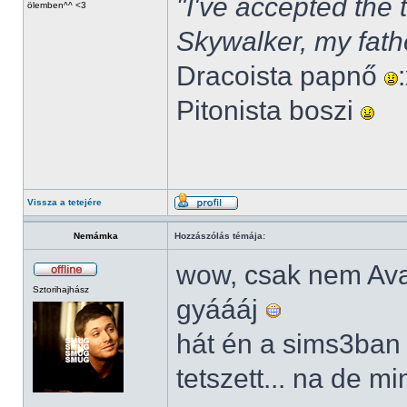
"I've accepted the
ölemben^^ <3
Skywalker, my fath
Dracoista papnő
Pitonista boszi
Vissza a tetejére
Nemámka
Hozzászólás témája:
wow, csak nem Av
Sztorihajhász
gyáááj
hát én a sims3ban
tetszett... na de m