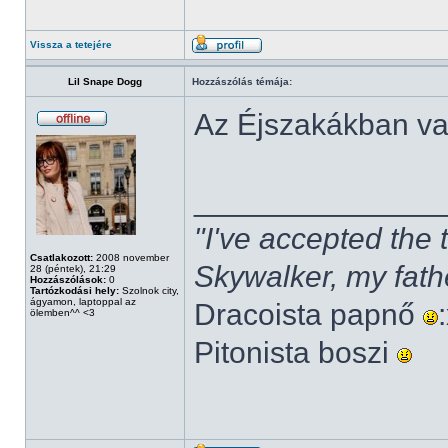
Vissza a tetejére
Lil Snape Dogg
Hozzászólás témája:
Az Éjszakákban v
______________
"I've accepted the
Csatlakozott:
2008 november
Skywalker, my fath
28 (péntek), 21:29
Hozzászólások:
0
Tartózkodási hely:
Szolnok city,
ágyamon, laptoppal az
Dracoista papnő
ölemben^^ <3
Pitonista boszi