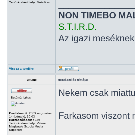
______________
Tartózkodási hely:
Metallicar
NON TIMEBO MA
S.T.I.R.D.
Az igazi meséknek
Vissza a tetejére
ukume
Hozzászólás témája:
Nekem csak miattuk
Betűmániákus
Farkasom viszont 
Csatlakozott:
2009 augusztus
14 (péntek), 16:03
Hozzászólások:
5239
Tartózkodási hely:
Pittore
Magistrale Scuola Media
Superiore